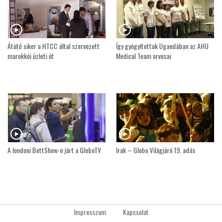
Átütő siker a HTCC által szervezett
Így gyógyítottak Ugandában az AHU
marokkói üzleti út
Medical Team orvosai
A londoni BettShow-n járt a GloboTV
Irak – Globo Világjáró 19. adás
Impresszum
Kapcsolat