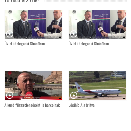
YOU MAY ALSO LIKE
LATIMO.HU
GLOBOBOOK
Üzleti delegáció Ghánában
Üzleti delegáció Ghánában
A kurd függetlenségért is harcolnak
Légihíd Algériával