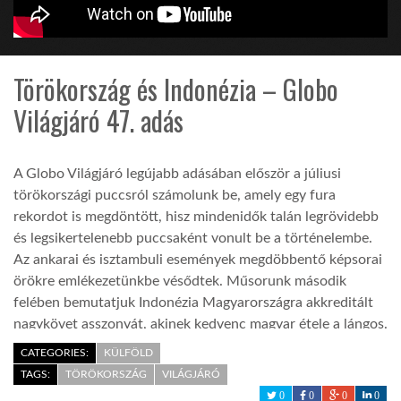
KÖZEL-KELET
Törökország és Indonézia – Globo
AUSZTRÁLIA
Világjáró 47. adás
A VILÁG ITTHON
A Globo Világjáró legújabb adásában először a júliusi
törökországi puccsról számolunk be, amely egy fura
MÉDIA
rekordot is megdöntött, hisz mindenidők talán legrövidebb
és legsikertelenebb puccsaként vonult be a történelembe.
Az ankarai és isztambuli események megdöbbentő képsorai
örökre emlékezetünkbe vésődtek. Műsorunk második
felében bemutatjuk Indonézia Magyarországra akkreditált
nagykövet asszonyát, akinek kedvenc magyar étele a lángos.
GLOBOTV BP
Magyarország egy diplomata szemével, avagy a délkelet-
CATEGORIES:
KÜLFÖLD
ázsiai ország és hazánk több évtizedes kapcsolata miként
TAGS:
TÖRÖKORSZÁG
VILÁGJÁRÓ
HÍR3D
hat ki a mára és a jövőre.
0
0
0
0