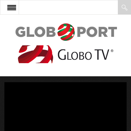
FŐOLDAL
AFRIKA
EURÓPA
ÁZSIA
ÉSZAK-AMERIKA
LATIN-AMERIKA