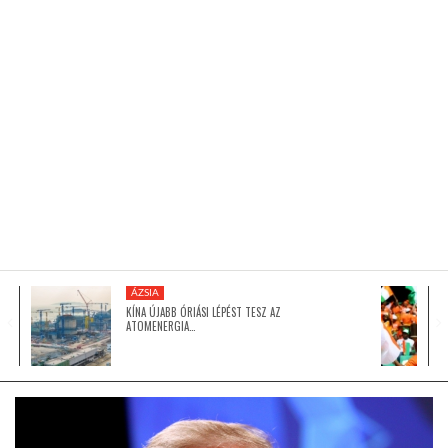
KÖZEL-KELET
AUSZTRÁLIA
A VILÁG ITTHON
MÉDIA
ÁZSIA
KÍNA ÚJABB ÓRIÁSI LÉPÉST TESZ AZ
ATOMENERGIA…
GLOBOTV BP
HÍR3D