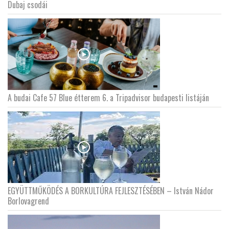
Dubaj csodái
A budai Cafe 57 Blue étterem 6. a Tripadvisor budapesti listáján
EGYÜTTMŰKÖDÉS A BORKULTÚRA FEJLESZTÉSÉBEN – István Nádor
Borlovagrend