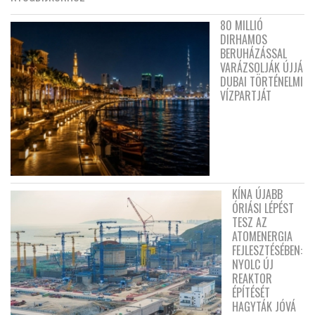
80 MILLIÓ
DIRHAMOS
BERUHÁZÁSSAL
VARÁZSOLJÁK ÚJJÁ
DUBAI TÖRTÉNELMI
VÍZPARTJÁT
KÍNA ÚJABB
ÓRIÁSI LÉPÉST
TESZ AZ
ATOMENERGIA
FEJLESZTÉSÉBEN:
NYOLC ÚJ
REAKTOR
ÉPÍTÉSÉT
HAGYTÁK JÓVÁ