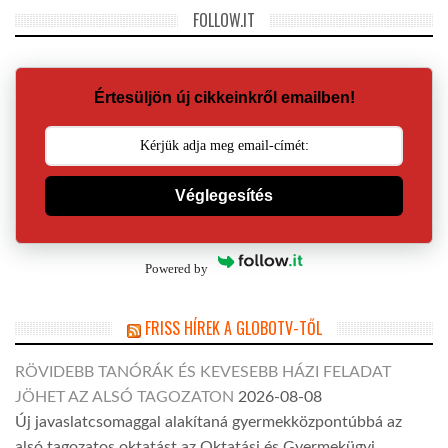
FOLLOW.IT
Értesüljön új cikkeinkről emailben!
Véglegesítés
Powered by
FRISS HÍREK A GLOBOTV-TŐL
RÖVIDEBB TANÓRÁK ÉS KEVESEBB HÁZI FELADAT
JÖHET AZ ALSÓ TAGOZATON
2026-08-08
Új javaslatcsomaggal alakítaná gyermekközpontúbbá az
alsó tagozatos oktatást az Oktatási és Gyermekügyi