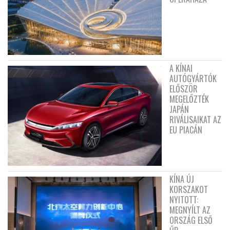
A KÍNAI
AUTÓGYÁRTÓK
ELŐSZÖR
MEGELŐZTÉK
JAPÁN
RIVÁLISAIKAT AZ
EU PIACÁN
KÍNA ÚJ
KORSZAKOT
NYITOTT:
MEGNYÍLT AZ
ORSZÁG ELSŐ