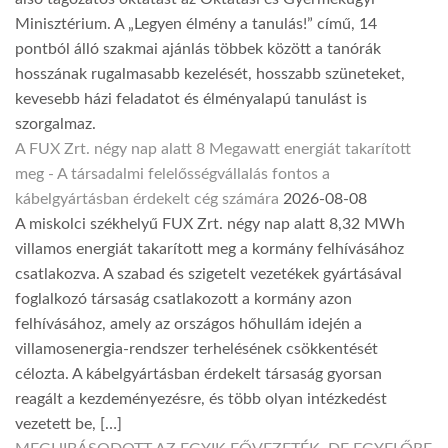
Minisztérium. A „Legyen élmény a tanulás!” című, 14
pontból álló szakmai ajánlás többek között a tanórák
hosszának rugalmasabb kezelését, hosszabb szüneteket,
kevesebb házi feladatot és élményalapú tanulást is
szorgalmaz.
A FUX Zrt. négy nap alatt 8 Megawatt energiát takarított
meg - A társadalmi felelősségvállalás fontos a
kábelgyártásban érdekelt cég számára
2026-08-08
A miskolci székhelyű FUX Zrt. négy nap alatt 8,32 MWh
villamos energiát takarított meg a kormány felhívásához
csatlakozva. A szabad és szigetelt vezetékek gyártásával
foglalkozó társaság csatlakozott a kormány azon
felhívásához, amely az országos hőhullám idején a
villamosenergia-rendszer terhelésének csökkentését
célozta. A kábelgyártásban érdekelt társaság gyorsan
reagált a kezdeményezésre, és több olyan intézkedést
vezetett be, […]