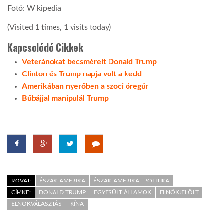
Fotó: Wikipedia
(Visited 1 times, 1 visits today)
Kapcsolódó Cikkek
Veteránokat becsmérelt Donald Trump
Clinton és Trump napja volt a kedd
Amerikában nyerőben a szoci öregúr
Bűbájjal manipulál Trump
ROVAT:
ÉSZAK-AMERIKA
ÉSZAK-AMERIKA - POLITIKA
CÍMKE:
DONALD TRUMP
EGYESÜLT ÁLLAMOK
ELNÖKJELÖLT
ELNÖKVÁLASZTÁS
KÍNA