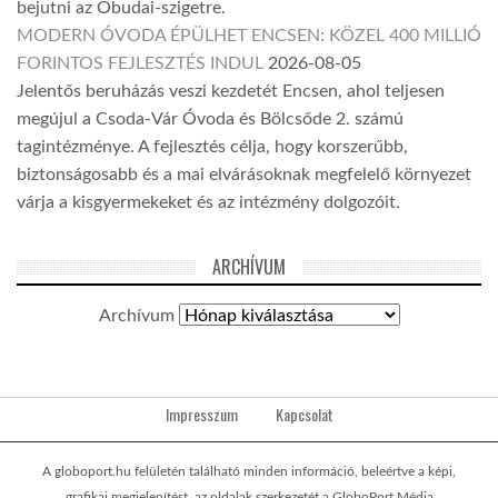
bejutni az Óbudai-szigetre.
MODERN ÓVODA ÉPÜLHET ENCSEN: KÖZEL 400 MILLIÓ
FORINTOS FEJLESZTÉS INDUL
2026-08-05
Jelentős beruházás veszi kezdetét Encsen, ahol teljesen
megújul a Csoda-Vár Óvoda és Bölcsőde 2. számú
tagintézménye. A fejlesztés célja, hogy korszerűbb,
biztonságosabb és a mai elvárásoknak megfelelő környezet
várja a kisgyermekeket és az intézmény dolgozóit.
ARCHÍVUM
Archívum
Impresszum
Kapcsolat
A globoport.hu felületén található minden információ, beleértve a képi,
grafikai megjelenítést, az oldalak szerkezetét a GloboPort Média