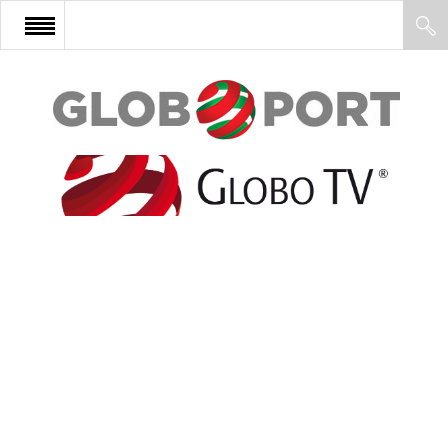
FŐOLDAL
AFRIKA
EURÓPA
ÁZSIA
ÉSZAK-AMERIKA
LATIN-AMERIKA