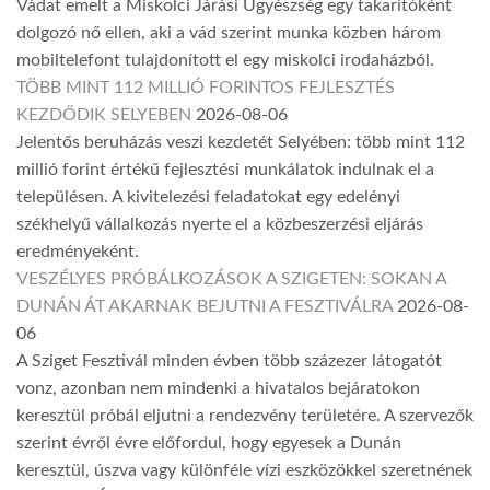
Vádat emelt a Miskolci Járási Ügyészség egy takarítóként
dolgozó nő ellen, aki a vád szerint munka közben három
mobiltelefont tulajdonított el egy miskolci irodaházból.
TÖBB MINT 112 MILLIÓ FORINTOS FEJLESZTÉS
KEZDŐDIK SELYEBEN
2026-08-06
Jelentős beruházás veszi kezdetét Selyében: több mint 112
millió forint értékű fejlesztési munkálatok indulnak el a
településen. A kivitelezési feladatokat egy edelényi
székhelyű vállalkozás nyerte el a közbeszerzési eljárás
eredményeként.
VESZÉLYES PRÓBÁLKOZÁSOK A SZIGETEN: SOKAN A
DUNÁN ÁT AKARNAK BEJUTNI A FESZTIVÁLRA
2026-08-
06
A Sziget Fesztivál minden évben több százezer látogatót
vonz, azonban nem mindenki a hivatalos bejáratokon
keresztül próbál eljutni a rendezvény területére. A szervezők
szerint évről évre előfordul, hogy egyesek a Dunán
keresztül, úszva vagy különféle vízi eszközökkel szeretnének