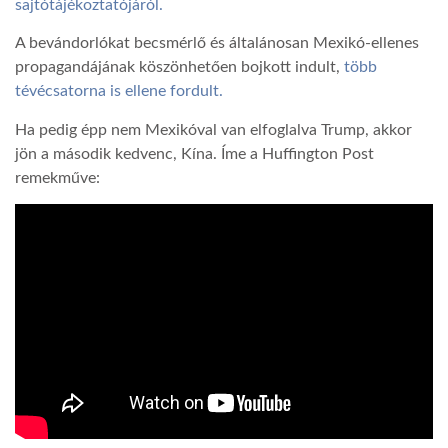
sajtótájékoztatójáról.
A bevándorlókat becsmérlő és általánosan Mexikó-ellenes
propagandájának köszönhetően bojkott indult,
több
tévécsatorna is ellene fordult.
Ha pedig épp nem Mexikóval van elfoglalva Trump, akkor
jön a második kedvenc, Kína. Íme a Huffington Post
remekműve: