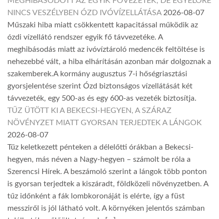
MEGHIBÁSODOTT AZ EGYIK FŐVEZETÉK, DE EGYELŐRE
NINCS VESZÉLYBEN ÓZD IVÓVÍZELLÁTÁSA
2026-08-07
Műszaki hiba miatt csökkentett kapacitással működik az
ózdi vízellátó rendszer egyik fő távvezetéke. A
meghibásodás miatt az ivóvíztároló medencék feltöltése is
nehezebbé vált, a hiba elhárításán azonban már dolgoznak a
szakemberek.A kormány augusztus 7-i hőségriasztási
gyorsjelentése szerint Ózd biztonságos vízellátását két
távvezeték, egy 500-as és egy 600-as vezeték biztosítja.
TŰZ ÜTÖTT KI A BEKECSI-HEGYEN, A SZÁRAZ
NÖVÉNYZET MIATT GYORSAN TERJEDTEK A LÁNGOK
2026-08-07
Tűz keletkezett pénteken a délelőtti órákban a Bekecsi-
hegyen, más néven a Nagy-hegyen – számolt be róla a
Szerencsi Hírek. A beszámoló szerint a lángok több ponton
is gyorsan terjedtek a kiszáradt, földközeli növényzetben. A
tűz időnként a fák lombkoronáját is elérte, így a füst
messziről is jól látható volt. A környéken jelentős számban