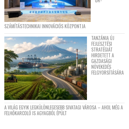
ŰR-
SZÁMÍTÁSTECHNIKAI INNOVÁCIÓS KÖZPONTJA
TANZÁNIA ÚJ
FEJLESZTÉSI
STRATÉGIÁT
HIRDETETT A
GAZDASÁGI
NÖVEKEDÉS
FELGYORSÍTÁSÁRA
A VILÁG EGYIK LEGKÜLÖNLEGESEBB SIVATAGI VÁROSA – AHOL MÉG A
FELHŐKARCOLÓ IS AGYAGBÓL ÉPÜLT