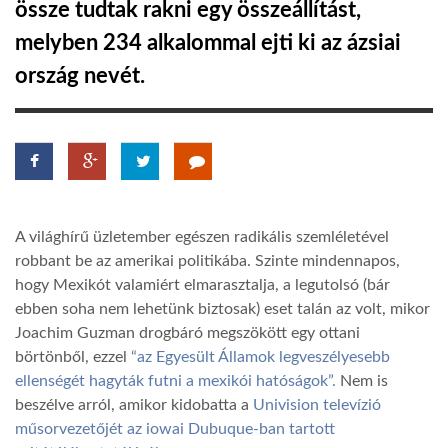
össze tudtak rakni egy összeállítást,
melyben 234 alkalommal ejti ki az ázsiai
LATIMO.HU
ország nevét.
GLOBOBOOK
A világhírű üzletember egészen radikális szemléletével
robbant be az amerikai politikába. Szinte mindennapos,
hogy Mexikót valamiért elmarasztalja, a legutolsó (bár
ebben soha nem lehetünk biztosak) eset talán az volt, mikor
Joachim Guzman drogbáró megszökött egy ottani
börtönből, ezzel
“az Egyesült Államok legveszélyesebb
ellenségét hagyták futni a mexikói hatóságok”.
Nem is
beszélve arról, amikor kidobatta a
Univision televízió
műsorvezetőjét az iowai Dubuque-ban tartott