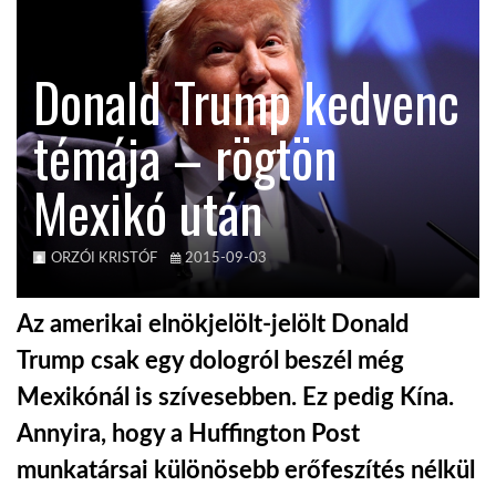
TROPICALMAGAZIN
Donald Trump kedvenc
GLOBOTV
témája – rögtön
Mexikó után
AFRIKA TUDÁSTÁR
A NAP SZÉPE
ORZÓI KRISTÓF
2015-09-03
Az amerikai elnökjelölt-jelölt Donald
LINKTR.EE
Trump csak egy dologról beszél még
Mexikónál is szívesebben. Ez pedig Kína.
GLOBOZSARU
Annyira, hogy a Huffington Post
munkatársai különösebb erőfeszítés nélkül
DOBRAVERO.HU