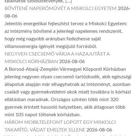
találhatók szőlőültetvények, […]
BŐVÍTENÉ NAPERŐMŰVÉT A MISKOLCI EGYETEM
2026-
08-06
Jelentős energetikai fejlesztést tervez a Miskolci Egyetem:
az intézmény bővítené a jelenlegi napelemes rendszerét,
hogy még nagyobb arányban fedezhesse saját
villamosenergia-igényét megújuló forrásból.
NEGYVEN CSECSEMŐ VÁRJA A HAZAJUTÁST A
MISKOLCI KÓRHÁZBAN
2026-08-06
A Borsod-Abaúj-Zemplén Vármegyei Központi Kórházban
jelenleg negyven olyan csecsemő tartózkodik, akik egészségi
állapotuk alapján már elhagyhatnák az intézményt, azonban
családi vagy gyermekvédelmi okok miatt továbbra is kórházi
ellátásban maradnak. Országos szinten több mint 320
gyermek érintett hasonló helyzetben, akik átlagosan több
mint 105 napot töltenek kórházban.
HÁROM MOBILTELEFONT LOPOTT EGY MISKOLCI
TAKARÍTÓ, VÁDAT EMELTEK ELLENE
2026-08-06