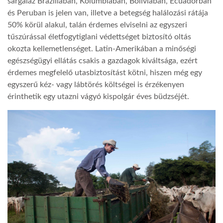
sárgaláz Brazíliában, Kolumbiában, Bolíviában, Ecuadorban
és Peruban is jelen van, illetve a betegség halálozási rátája
50% körül alakul, talán érdemes elviselni az egyszeri
tűszúrással életfogytiglani védettséget biztosító oltás
okozta kellemetlenséget. Latin-Amerikában a minőségi
egészségügyi ellátás csakis a gazdagok kiváltsága, ezért
érdemes megfelelő utasbiztosítást kötni, hiszen még egy
egyszerű kéz- vagy lábtörés költségei is érzékenyen
érinthetik egy utazni vágyó kispolgár éves büdzséjét.