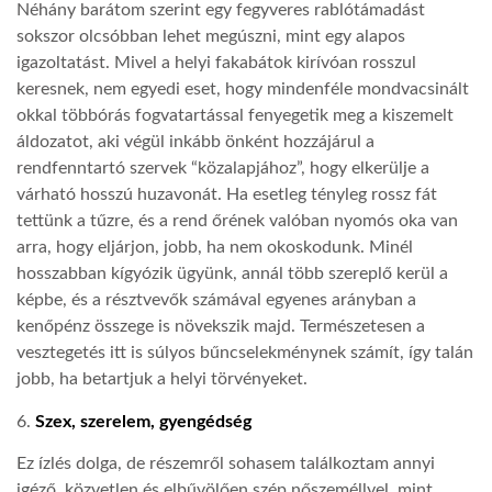
Néhány barátom szerint egy fegyveres rablótámadást
sokszor olcsóbban lehet megúszni, mint egy alapos
igazoltatást. Mivel a helyi fakabátok kirívóan rosszul
keresnek, nem egyedi eset, hogy mindenféle mondvacsinált
okkal többórás fogvatartással fenyegetik meg a kiszemelt
áldozatot, aki végül inkább önként hozzájárul a
rendfenntartó szervek “közalapjához”, hogy elkerülje a
várható hosszú huzavonát. Ha esetleg tényleg rossz fát
tettünk a tűzre, és a rend őrének valóban nyomós oka van
arra, hogy eljárjon, jobb, ha nem okoskodunk. Minél
hosszabban kígyózik ügyünk, annál több szereplő kerül a
képbe, és a résztvevők számával egyenes arányban a
kenőpénz összege is növekszik majd. Természetesen a
vesztegetés itt is súlyos bűncselekménynek számít, így talán
jobb, ha betartjuk a helyi törvényeket.
6.
Szex, szerelem, gyengédség
Ez ízlés dolga, de részemről sohasem találkoztam annyi
igéző, közvetlen és elbűvölően szép nőszeméllyel, mint