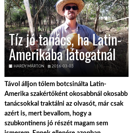
KÖZEL-KELET
Tíz jó tanács, ha Latin-
AUSZTRÁLIA
Amerikába látogatnál
A VILÁG ITTHON
HARDY MÁRTON
2016-03-03
MÉDIA
Távol álljon tőlem botcsinálta Latin-
Amerika szakértőként okosabbnál okosabb
tanácsokkal traktálni az olvasót, már csak
GLOBOTV BP
azért is, mert bevallom, hogy a
szubkontinens jó részét magam sem
HÍR3D