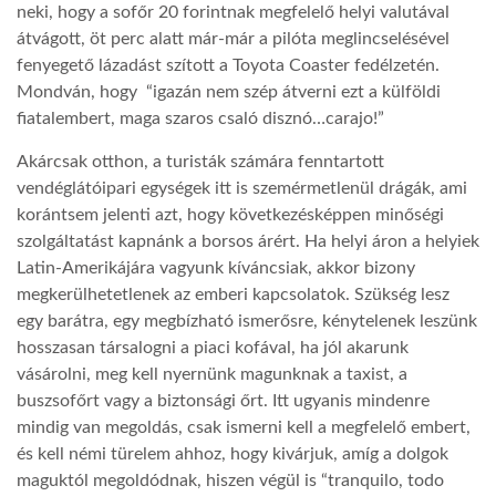
neki, hogy a sofőr 20 forintnak megfelelő helyi valutával
átvágott, öt perc alatt már-már a pilóta meglincselésével
fenyegető lázadást szított a Toyota Coaster fedélzetén.
Mondván, hogy “igazán nem szép átverni ezt a külföldi
fiatalembert, maga szaros csaló disznó…carajo!”
Akárcsak otthon, a turisták számára fenntartott
vendéglátóipari egységek itt is szemérmetlenül drágák, ami
korántsem jelenti azt, hogy következésképpen minőségi
szolgáltatást kapnánk a borsos árért. Ha helyi áron a helyiek
Latin-Amerikájára vagyunk kíváncsiak, akkor bizony
megkerülhetetlenek az emberi kapcsolatok. Szükség lesz
egy barátra, egy megbízható ismerősre, kénytelenek leszünk
hosszasan társalogni a piaci kofával, ha jól akarunk
vásárolni, meg kell nyernünk magunknak a taxist, a
buszsofőrt vagy a biztonsági őrt. Itt ugyanis mindenre
mindig van megoldás, csak ismerni kell a megfelelő embert,
és kell némi türelem ahhoz, hogy kivárjuk, amíg a dolgok
maguktól megoldódnak, hiszen végül is “tranquilo, todo