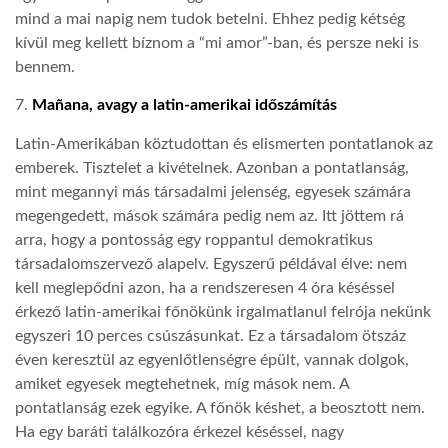
mind a mai napig nem tudok betelni. Ehhez pedig kétség
kívül meg kellett bíznom a “mi amor”-ban, és persze neki is
bennem.
7.
Mañana, avagy a latin-amerikai időszámítás
Latin-Amerikában köztudottan és elismerten pontatlanok az
emberek. Tisztelet a kivételnek. Azonban a pontatlanság,
mint megannyi más társadalmi jelenség, egyesek számára
megengedett, mások számára pedig nem az. Itt jöttem rá
arra, hogy a pontosság egy roppantul demokratikus
társadalomszervező alapelv. Egyszerű példával élve: nem
kell meglepődni azon, ha a rendszeresen 4 óra késéssel
érkező latin-amerikai főnökünk irgalmatlanul felrója nekünk
egyszeri 10 perces csúszásunkat. Ez a társadalom ötszáz
éven keresztül az egyenlőtlenségre épült, vannak dolgok,
amiket egyesek megtehetnek, míg mások nem. A
pontatlanság ezek egyike. A főnök késhet, a beosztott nem.
Ha egy baráti találkozóra érkezel késéssel, nagy