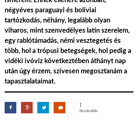
ismerem. Ennek ellenére azonban,
négyéves paraguayi és bolíviai
TROPICALMAGAZIN
tartózkodás, néhány, legalább olyan
viharos, mint szenvedélyes latin szerelem,
GLOBOTV
egy rablótámadás, némi vesztegetés és
több, hol a trópusi betegségek, hol pedig a
AFRIKA TUDÁSTÁR
vidéki ivóvíz következtében áthányt nap
után úgy érzem, szívesen megosztanám a
A NAP SZÉPE
tapasztalataimat.
LINKTR.EE
1
Hozzászólás
GLOBOZSARU
DOBRAVERO.HU