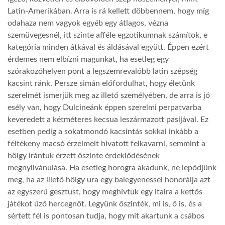
Latin-Amerikában. Arra is rá kellett döbbennem, hogy míg
odahaza nem vagyok egyéb egy átlagos, vézna
szemüvegesnél, itt szinte afféle egzotikumnak számítok, e
kategória minden átkával és áldásával együtt. Éppen ezért
érdemes nem elbízni magunkat, ha esetleg egy
szórakozóhelyen pont a legszemrevalóbb latin szépség
kacsint ránk. Persze simán előfordulhat, hogy életünk
szerelmét ismerjük meg az illető személyében, de arra is jó
esély van, hogy Dulcineánk éppen szerelmi perpatvarba
keveredett a kétméteres kecsua leszármazott pasijával. Ez
esetben pedig a sokatmondó kacsintás sokkal inkább a
féltékeny macsó érzelmeit hivatott felkavarni, semmint a
hölgy irántuk érzett őszinte érdeklődésének
megnyilvánulása. Ha esetleg horogra akadunk, ne lepődjünk
meg, ha az illető hölgy ura egy balegyenessel honorálja azt
az egyszerű gesztust, hogy meghívtuk egy italra a kettős
játékot űző hercegnőt. Legyünk őszinték, mi is, ő is, és a
sértett fél is pontosan tudja, hogy mit akartunk a csábos