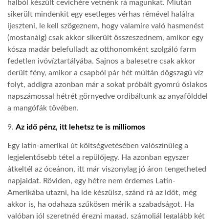
halból készült cevichére vetnénk rá magunkat. Miután
sikerült mindenkit egy esetleges vérhas rémével halálra
ijeszteni, le kell szögeznem, hogy valamire való hasmenést
(mostanáig) csak akkor sikerült összeszednem, amikor egy
kósza madár belefulladt az otthonomként szolgáló farm
fedetlen ivóvíztartályába. Sajnos a balesetre csak akkor
derült fény, amikor a csapból pár hét múltán dögszagú víz
folyt, addigra azonban már a sokat próbált gyomrú őslakos
napszámossal hétrét görnyedve ordibáltunk az anyafölddel
a mangófák tövében.
9.
Az idő pénz, itt lehetsz te is milliomos
Egy latin-amerikai út költségvetésében valószínűleg a
legjelentősebb tétel a repülőjegy. Ha azonban egyszer
átkeltél az óceánon, itt már viszonylag jó áron tengetheted
napjaidat. Röviden, egy hétre nem érdemes Latin-
Amerikába utazni, ha ide készülsz, szánd rá az időt, még
akkor is, ha odahaza szűkösen mérik a szabadságot. Ha
valóban jól szeretnéd érezni magad, számoljál legalább két