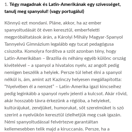
1.
Tégy magadnak és Latin-Amerikának egy szívességet,
tanulj meg spanyolul! (vagy portugálul)
LATIMO.HU
Könnyű ezt mondani. Pláne, akkor, ha az ember
spanyoltudását öt éven keresztül, emberfeletti
GLOBOBOOK
megpróbáltatások árán, a Károlyi Mihály Magyar-Spanyol
Tannyelvű Gimnázium legalább egy tucat pedagógusa
csiszolta. Komolyra fordítva a szót azonban tény, hogy
Latin-Amerikában – Brazília és néhány egyéb különc ország
kivételével – a spanyol a hivatalos nyelv, az angolt pedig
nemigen beszélik a helyiek. Persze túl lehet élni a spanyol
nélkül is, ám, amint azt Kazinczy helyesen megállapította:
“Nyelvében él a nemzet” – Latin-Amerika igazi kincseihez
pedig leginkább a spanyol nyelv jelenti a kulcsot. Akár rövid,
akár hosszabb távra érkezünk a régióba, a helyieket,
kultúrájukat, zenéjüket, humorukat, sőt szerelmüket is szó
szerint a nyelvükön keresztül ízlelhetjük meg csak igazán.
Némi spanyoltudással felvértezve garantáltan
kellemesebben telik majd a kiruccanás. Persze, ha a