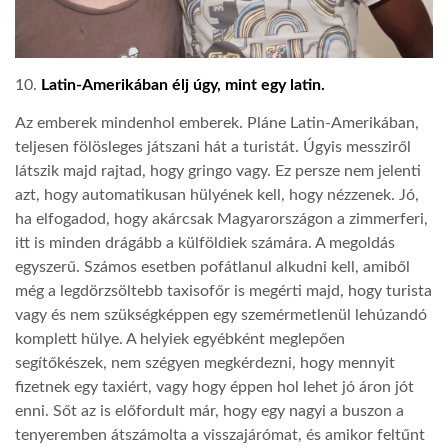
10.
Latin-Amerikában élj úgy, mint egy latin.
Az emberek mindenhol emberek. Pláne Latin-Amerikában,
teljesen fölösleges játszani hát a turistát. Úgyis messziről
látszik majd rajtad, hogy gringo vagy. Ez persze nem jelenti
azt, hogy automatikusan hülyének kell, hogy nézzenek. Jó,
ha elfogadod, hogy akárcsak Magyarországon a zimmerferi,
itt is minden drágább a külföldiek számára. A megoldás
egyszerű. Számos esetben pofátlanul alkudni kell, amiből
még a legdörzsöltebb taxisofőr is megérti majd, hogy turista
vagy és nem szükségképpen egy szemérmetlenül lehúzandó
komplett hülye. A helyiek egyébként meglepően
segítőkészek, nem szégyen megkérdezni, hogy mennyit
fizetnek egy taxiért, vagy hogy éppen hol lehet jó áron jót
enni. Sőt az is előfordult már, hogy egy nagyi a buszon a
tenyeremben átszámolta a visszajárómat, és amikor feltűnt