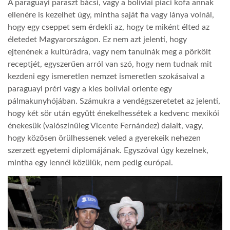
A paraguayi paraszt bácsi, vagy a bolíviai piaci kofa annak
ellenére is kezelhet úgy, mintha saját fia vagy lánya volnál,
hogy egy cseppet sem érdekli az, hogy te miként élted az
életedet Magyarországon. Ez nem azt jelenti, hogy
ejtenének a kultúrádra, vagy nem tanulnák meg a pörkölt
receptjét, egyszerűen arról van szó, hogy nem tudnak mit
kezdeni egy ismeretlen nemzet ismeretlen szokásaival a
paraguayi préri vagy a kies bolíviai oriente egy
pálmakunyhójában. Számukra a vendégszeretetet az jelenti,
hogy két sör után együtt énekelhessétek a kedvenc mexikói
énekesük (valószínűleg Vicente Fernández) dalait, vagy,
hogy közösen örülhessenek veled a gyerekeik nehezen
szerzett egyetemi diplomájának. Egyszóval úgy kezelnek,
mintha egy lennél közülük, nem pedig európai.