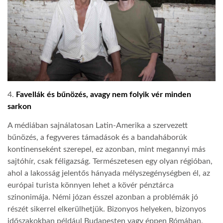
4.
Favellák és bűnözés, avagy nem folyik vér minden
sarkon
A médiában sajnálatosan Latin-Amerika a szervezett
bűnözés, a fegyveres támadások és a bandaháborúk
kontinenseként szerepel, ez azonban, mint megannyi más
sajtóhír, csak féligazság. Természetesen egy olyan régióban,
ahol a lakosság jelentős hányada mélyszegénységben él, az
európai turista könnyen lehet a kövér pénztárca
szinonimája. Némi józan ésszel azonban a problémák jó
részét sikerrel elkerülhetjük. Bizonyos helyeken, bizonyos
időszakokban például Budapesten vagy éppen Rómában,