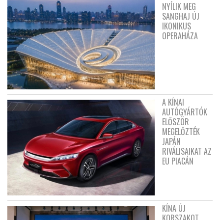
NYÍLIK MEG
SANGHAJ ÚJ
IKONIKUS
OPERAHÁZA
A KÍNAI
AUTÓGYÁRTÓK
ELŐSZÖR
MEGELŐZTÉK
JAPÁN
RIVÁLISAIKAT AZ
EU PIACÁN
KÍNA ÚJ
KORSZAKOT