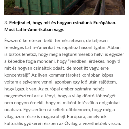
3.
Felejtsd el, hogy mit és hogyan csinálunk Európában.
Most Latin-Amerikában vagy.
Észszerű kereteken belül természetesen, de teljesen
felesleges Latin-Amerikát Európához hasonlítgatni. Abban
is biztos lehetsz, hogy még a legtürelmesebb helyi is egyszer
a képedbe fogja mondani, hogy “rendben, érdekes, hogy ti
mit és hogyan csináltok odaát, de most itt vagy, erre
koncentrálj!”. Az ilyen kommentárokat korábban képes
voltam a szívemre venni, azonban egy idő után rájöttem,
hogy igazuk van. Az európai ember számára nehéz
megemészteni azt a tényt, hogy a világ döntő többségét
nem nagyon érdekli, hogy mi miként intézzük a dolgainkat
odahaza. Egyszerűen rá kellett döbbennem, hogy még a
világ azon része is magasról ejt Európára, amelynek
kulturális gyökerei részben az Óvilágra vezethetőek vissza.