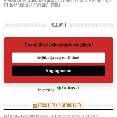
A VILÁG EGYIK LEGKÜLÖNLEGESEBB SIVATAGI VÁROSA – AHOL MÉG A
FELHŐKARCOLÓ IS AGYAGBÓL ÉPÜLT
FOLLOW.IT
Értesüljön új cikkeinkről emailben!
Véglegesítés
Powered by
FRISS HÍREK A GLOBOTV-TŐL
HÁROM MOBILTELEFONT LOPOTT EGY MISKOLCI