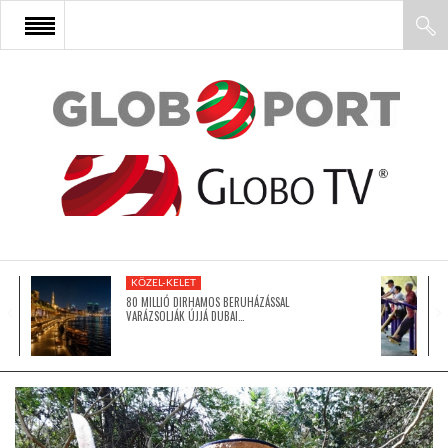
FŐOLDAL
AFRIKA
EURÓPA
KÖZEL-KELET
ÁZSIA
80 MILLIÓ DIRHAMOS BERUHÁZÁSSAL
VARÁZSOLJÁK ÚJJÁ DUBAI…
ÉSZAK-AMERIKA
LATIN-AMERIKA