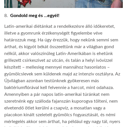
8.
Gondold meg és …egyél!
Latin-amerikai diétánkat a rendelkezésre álló időkeretet,
illetve a gyomrunk érzékenységét figyelembe véve
határozzuk meg. Ha úgy érezzük, hogy nekünk semmi sem
árthat, és kígyót békát összeettünk már a világban gond
nélkül, akkor valószínűleg Latin-Amerikában is ehetünk
grillezett csirkeszivet az utcán, és talán a helyi ivóvízzel
készített – mellesleg mennyei mannához hasonlatos –
gyümölcslevek sem küldenek majd az intenzív osztályra. Az
Újvilágban azonban testünknek gyökeresen más
baktériumflórával kell felvennie a harcot, mint odahaza.
Amennyiben a pár napos latin-amerikai túránkat nem
szeretnénk egy szálloda fajanszán kuporogva tölteni, nem
elvetendő ötlet kerülni a csapvíz, a mosatlan vagy a
piacokon kínált szeletelt gyümölcs fogyasztását, és némi
mérlegelés akkor sem árthat, ha például egy nagy tál, nyers