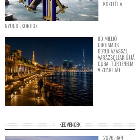
KÖZELÍT A
NYUGDÍJKORHOZ
80 MILLIÓ
DIRHAMOS
BERUHÁZÁSSAL
VARÁZSOLJÁK ÚJJÁ
DUBAI TÖRTÉNELMI
VÍZPARTJÁT
KEDVENCEK
2026-BAN