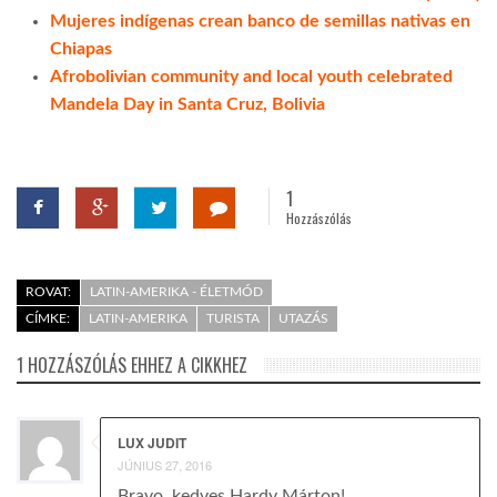
Mujeres indígenas crean banco de semillas nativas en
Chiapas
Afrobolivian community and local youth celebrated
Mandela Day in Santa Cruz, Bolivia
1
Hozzászólás
ROVAT:
LATIN-AMERIKA - ÉLETMÓD
CÍMKE:
LATIN-AMERIKA
TURISTA
UTAZÁS
1 HOZZÁSZÓLÁS EHHEZ A CIKKHEZ
LUX JUDIT
JÚNIUS 27, 2016
Bravo, kedves Hardy Márton!