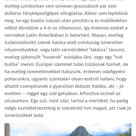
esetleg Londonban sem szívesen grasszálunk pár ezer
dolláros fényképezőgépet villogtatva. Akkor sem lepődünk
meg, ha egy kiadós ivászat után pénztárca és mobiltelefon
nélkül ébredünk a 4-6-os villamoson, így érdemes ezeket a
normákat Latin-Amerikában is betartani. Ittasan, esetleg
tudatmódosító szerek hatása alatt ostobaság ismeretlen
nőszemélyekkel, vagy latin sármőrökkel “lakásra” távozni,
esetleg újdonsült “haverok” autójába ülni, vagy egy “tuti
buliba” menni. Európai szemmel talán túlzásnak tűnhet, de
ha esetleg ismeretlenekkel italozunk, érdemes odafigyelni
poharunkra, ugyanis számtalan olyan esetről hallani, hogy
altatót csempésznek a gyanútlan áldozat italába, aki – jó
esetben – reggel egy szál gatyában, kifosztva eszmél az
utcasarkon. Egy szó, mint száz, tartsd a mértéket, ha pedig
mégis eszméletvesztésig le szeretnéd inni magad, azt csak jó
ismerősökkel tedd.