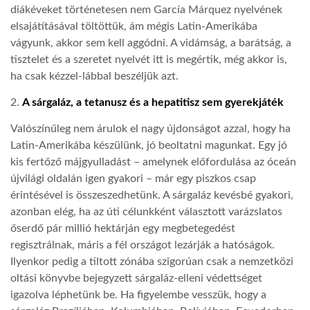
diákéveket történetesen nem García Márquez nyelvének
elsajátításával töltöttük, ám mégis Latin-Amerikába
vágyunk, akkor sem kell aggódni. A vidámság, a barátság, a
tisztelet és a szeretet nyelvét itt is megértik, még akkor is,
ha csak kézzel-lábbal beszéljük azt.
2.
A sárgaláz, a tetanusz és a hepatitisz sem gyerekjáték
Valószínűleg nem árulok el nagy újdonságot azzal, hogy ha
Latin-Amerikába készülünk, jó beoltatni magunkat. Egy jó
kis fertőző májgyulladást – amelynek előfordulása az óceán
újvilági oldalán igen gyakori – már egy piszkos csap
érintésével is összeszedhetünk. A sárgaláz kevésbé gyakori,
azonban elég, ha az úti célunkként választott varázslatos
őserdő pár millió hektárján egy megbetegedést
regisztrálnak, máris a fél országot lezárják a hatóságok.
Ilyenkor pedig a tiltott zónába szigorúan csak a nemzetközi
oltási könyvbe bejegyzett sárgaláz-elleni védettséget
igazolva léphetünk be. Ha figyelembe vesszük, hogy a