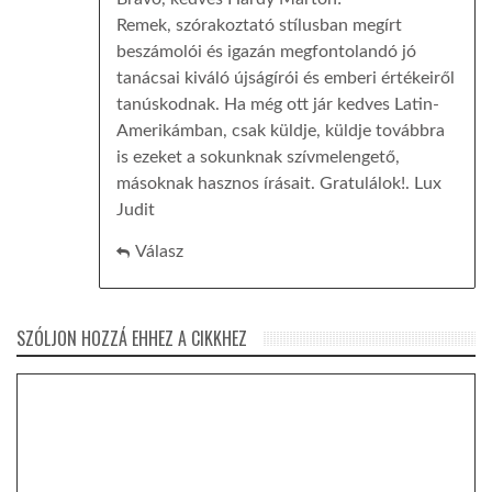
Remek, szórakoztató stílusban megírt
beszámolói és igazán megfontolandó jó
tanácsai kiváló újságírói és emberi értékeiről
tanúskodnak. Ha még ott jár kedves Latin-
Amerikámban, csak küldje, küldje továbbra
is ezeket a sokunknak szívmelengető,
másoknak hasznos írásait. Gratulálok!. Lux
Judit
Válasz
SZÓLJON HOZZÁ EHHEZ A CIKKHEZ