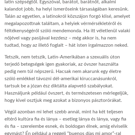
latin szépségtől. Egyszóval, barátot, barátnőt, alkalmi
kalandot jobb, ha helyi ismerőseink társaságában keresünk.
Talán az egyetlen, a latinokról közszájon forgó klisé, amelyet
megalapozottnak találtam, a helyiek vérmérsékletéről és
féltékenységéről szóló mendemonda. Ha itt véletlenül valaki
nőjével vagy pasijával kezdesz – még akkor is, ha nem
tudtad, hogy az illető foglalt – hát isten irgalmazzon neked.
Tetszik, nem tetszik, Latin-Amerikában a szexuális úton
terjedő betegségek igen gyakoriak, az óvszer használta
pedig nem túl népszerű. Hacsak nem akarunk egy életre
szóló emlékkel távozni dél-amerikai kiruccanásunkról,
tartsuk be a józan ész diktálta alapvető szabályokat.
Használjunk például óvszert, és természetesen mérlegeljük,
hogy kivel osztjuk meg azokat a bizonyos pásztorórákat.
Végül azonban mi lehet szebb annál, mint ha két teljesen
eltérő kultúra fia és lánya – esetleg lánya és lánya, vagy fia
és fia – szerelembe esnek, és boldogan élnek, amíg elviselik
egymást? Én például a reggeli “buenos días mi amor”-ral