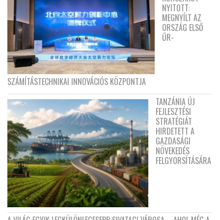
NYITOTT:
MEGNYÍLT AZ
ORSZÁG ELSŐ
ŰR-
SZÁMÍTÁSTECHNIKAI INNOVÁCIÓS KÖZPONTJA
TANZÁNIA ÚJ
FEJLESZTÉSI
STRATÉGIÁT
HIRDETETT A
GAZDASÁGI
NÖVEKEDÉS
FELGYORSÍTÁSÁRA