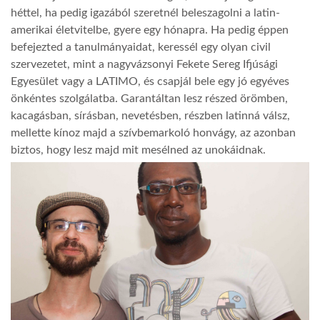
héttel, ha pedig igazából szeretnél beleszagolni a latin-
amerikai életvitelbe, gyere egy hónapra. Ha pedig éppen
befejezted a tanulmányaidat, keressél egy olyan civil
szervezetet, mint a nagyvázsonyi Fekete Sereg Ifjúsági
Egyesület vagy a LATIMO, és csapjál bele egy jó egyéves
önkéntes szolgálatba. Garantáltan lesz részed örömben,
kacagásban, sírásban, nevetésben, részben latinná válsz,
mellette kínoz majd a szívbemarkoló honvágy, az azonban
biztos, hogy lesz majd mit mesélned az unokáidnak.