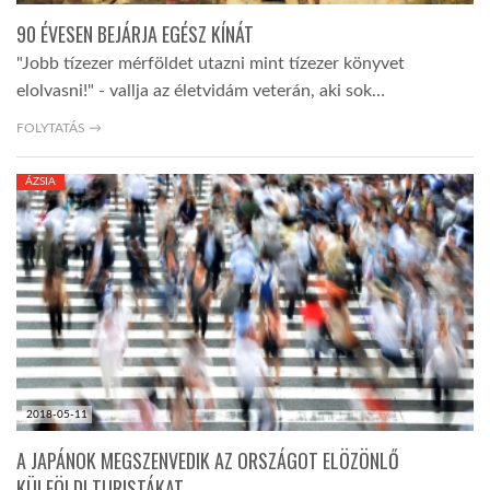
90 ÉVESEN BEJÁRJA EGÉSZ KÍNÁT
"Jobb tízezer mérföldet utazni mint tízezer könyvet
elolvasni!" - vallja az életvidám veterán, aki sok…
FOLYTATÁS →
ÁZSIA
2018-05-11
A JAPÁNOK MEGSZENVEDIK AZ ORSZÁGOT ELÖZÖNLŐ
KÜLFÖLDI TURISTÁKAT