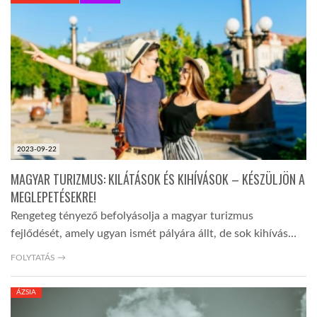
KÖZEL-KELET
AUSZTRÁLIA
A VILÁG ITTHON
2023-09-22
MÉDIA
MAGYAR TURIZMUS: KILÁTÁSOK ÉS KIHÍVÁSOK – KÉSZÜLJÖN A
MEGLEPETÉSEKRE!
Rengeteg tényező befolyásolja a magyar turizmus
fejlődését, amely ugyan ismét pályára állt, de sok kihívás…
GLOBOTV BP
FOLYTATÁS →
ÁZSIA
HÍR3D