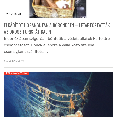
2019-03-23
ELKÁBÍTOTT ORÁNGUTÁN A BŐRÖNDBEN – LETARTÓZTATTÁK
AZ OROSZ TURISTÁT BALIN
Indonéziában szigorúan büntetik a védett állatok külföldre
csempészését. Ennek ellenére a vállalkozó szellem
csomagként szállította…
FOLYTATÁS →
ÉSZAK-AMERIKA