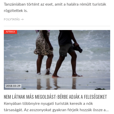
Tanzániában történt az eset, amit a halálra rémült turisták
rögzítettek is.
FOLYTATÁS →
AFRIKA
2018-03-29
NEM LÁTNAK MÁS MEGOLDÁST: BÉRBE ADJÁK A FELESÉGEIKET
Kenyában többnyire nyugati turisták keresik a nők
társaságát. Az asszonyokat gyakran férjeik hozzák össze a…