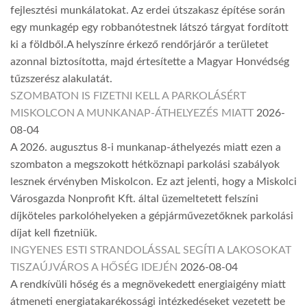
fejlesztési munkálatokat. Az erdei útszakasz építése során
egy munkagép egy robbanótestnek látszó tárgyat fordított
ki a földből.A helyszínre érkező rendőrjárőr a területet
azonnal biztosította, majd értesítette a Magyar Honvédség
tűzszerész alakulatát.
SZOMBATON IS FIZETNI KELL A PARKOLÁSÉRT
MISKOLCON A MUNKANAP-ÁTHELYEZÉS MIATT
2026-
08-04
A 2026. augusztus 8-i munkanap-áthelyezés miatt ezen a
szombaton a megszokott hétköznapi parkolási szabályok
lesznek érvényben Miskolcon. Ez azt jelenti, hogy a Miskolci
Városgazda Nonprofit Kft. által üzemeltetett felszíni
díjköteles parkolóhelyeken a gépjárművezetőknek parkolási
díjat kell fizetniük.
INGYENES ESTI STRANDOLÁSSAL SEGÍTI A LAKOSOKAT
TISZAÚJVÁROS A HŐSÉG IDEJÉN
2026-08-04
A rendkívüli hőség és a megnövekedett energiaigény miatt
átmeneti energiatakarékossági intézkedéseket vezetett be