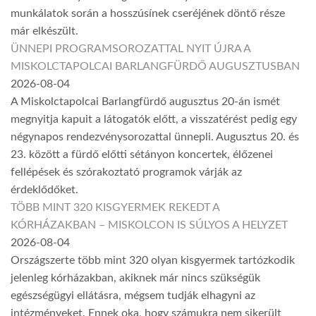
munkálatok során a hosszúsínek cseréjének döntő része
már elkészült.
ÜNNEPI PROGRAMSOROZATTAL NYIT ÚJRA A
MISKOLCTAPOLCAI BARLANGFÜRDŐ AUGUSZTUSBAN
2026-08-04
A Miskolctapolcai Barlangfürdő augusztus 20-án ismét
megnyitja kapuit a látogatók előtt, a visszatérést pedig egy
négynapos rendezvénysorozattal ünnepli. Augusztus 20. és
23. között a fürdő előtti sétányon koncertek, élőzenei
fellépések és szórakoztató programok várják az
érdeklődőket.
TÖBB MINT 320 KISGYERMEK REKEDT A
KÓRHÁZAKBAN – MISKOLCON IS SÚLYOS A HELYZET
2026-08-04
Országszerte több mint 320 olyan kisgyermek tartózkodik
jelenleg kórházakban, akiknek már nincs szükségük
egészségügyi ellátásra, mégsem tudják elhagyni az
intézményeket. Ennek oka, hogy számukra nem sikerült