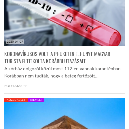
LATIMO.HU
GLOBOBOOK
2020-04-07
KORONAVÍRUSOS VOLT: A PHUKETEN ELHUNYT MAGYAR
TURISTA ELTITKOLTA KORÁBBI UTAZÁSAIT
A kórház dolgozói közül most 112-en vannak karanténban.
Korábban nem tudták, hogy a beteg fertőzött…
FOLYTATÁS →
KÖZEL-KELET
KIEMELT