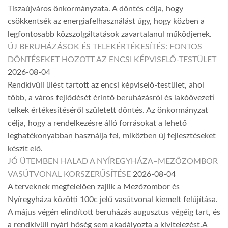
Tiszaújváros önkormányzata. A döntés célja, hogy
csökkentsék az energiafelhasználást úgy, hogy közben a
legfontosabb közszolgáltatások zavartalanul működjenek.
ÚJ BERUHÁZÁSOK ÉS TELEKÉRTÉKESÍTÉS: FONTOS
DÖNTÉSEKET HOZOTT AZ ENCSI KÉPVISELŐ-TESTÜLET
2026-08-04
Rendkívüli ülést tartott az encsi képviselő-testület, ahol
több, a város fejlődését érintő beruházásról és lakóövezeti
telkek értékesítéséről született döntés. Az önkormányzat
célja, hogy a rendelkezésre álló forrásokat a lehető
leghatékonyabban használja fel, miközben új fejlesztéseket
készít elő.
JÓ ÜTEMBEN HALAD A NYÍREGYHÁZA–MEZŐZOMBOR
VASÚTVONAL KORSZERŰSÍTÉSE
2026-08-04
A terveknek megfelelően zajlik a Mezőzombor és
Nyíregyháza közötti 100c jelű vasútvonal kiemelt felújítása.
A május végén elindított beruházás augusztus végéig tart, és
a rendkívüli nyári hőség sem akadályozta a kivitelezést.A