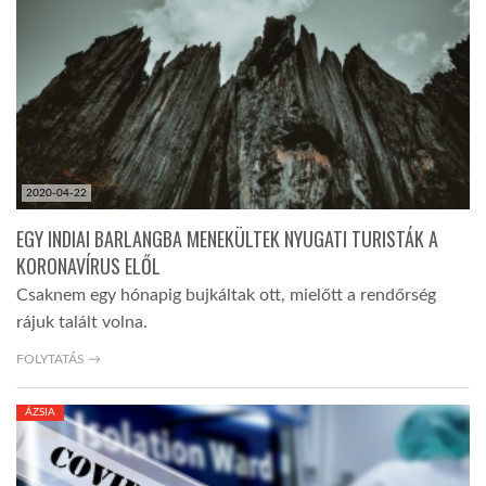
TROPICALMAGAZIN
GLOBOTV
AFRIKA TUDÁSTÁR
2020-04-22
EGY INDIAI BARLANGBA MENEKÜLTEK NYUGATI TURISTÁK A
A NAP SZÉPE
KORONAVÍRUS ELŐL
Csaknem egy hónapig bujkáltak ott, mielőtt a rendőrség
rájuk talált volna.
LINKTR.EE
FOLYTATÁS →
GLOBOZSARU
ÁZSIA
DOBRAVERO.HU