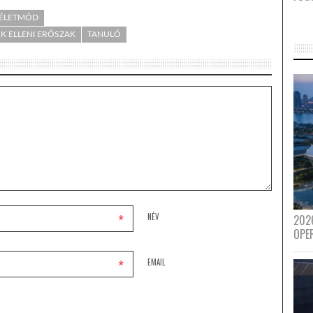
- ÉLETMÓD
K ELLENI ERŐSZAK
TANULÓ
*
NÉV
202
OPE
*
EMAIL