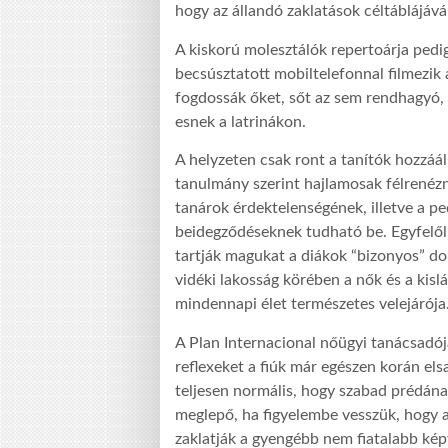
hogy az állandó zaklatások céltáblájává
A kiskorú molesztálók repertoárja pedig
becsúsztatott mobiltelefonnal filmezik
fogdossák őket, sőt az sem rendhagyó,
esnek a latrinákon.
A helyzeten csak ront a tanítók hozzáál
tanulmány szerint hajlamosak félrenézni 
tanárok érdektelenségének, illetve a pe
beidegződéseknek tudható be. Egyfelől 
tartják magukat a diákok “bizonyos” do
vidéki lakosság körében a nők és a kisl
mindennapi élet természetes velejárója
A Plan Internacional nőügyi tanácsadó
reflexeket a fiúk már egészen korán els
teljesen normális, hogy szabad prédának 
meglepő, ha figyelembe vesszük, hogy a
zaklatják a gyengébb nem fiatalabb képv