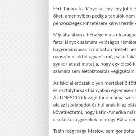
Férfi tanáraik a lányokat egy-egy jobb 
őket, amennyiben pedig a tanulók nem 
pénzösszegek kifizetésére kényszerítik v
Míg általában a hétvége ma a nicaraguai
fiatal lányok számára valóságos rémál
hagyományosan szombaton fizetett heti
napszámosoktól ugyanis még saját laká
gyakorlat azt mutatja, hogy egy olcsó 
számára sem életbiztosítás végigsétálni
Az iskolai erőszak olyan mértéket öltöt
és osztálytársak hiányában egyenesen a
Az UNESCO idevágó tanulmánya szerint 
ott az iskolapadot és hullanak ki az ok
következtetni, hogy Latin-Amerika má
iskoláskorú gyerekek mintegy 9%-a nem
Talán még maga Maslow sem gondolta v