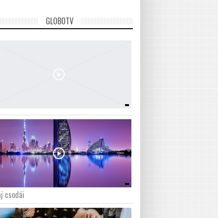
GLOBOTV
j csodái