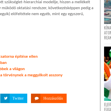
 szükséglet-hierarchiai modellje, hiszen a mellékelt
gy működő oktatási rendszer, következésképpen pedig a
(egyik) előfeltétele nem egyéb, mint egy egyszerű,
KÍNA
ATO
REA
satorna építése ellen
ában
bbek a világon
t a törvénynek a meggyilkolt asszony
Twitter
Hozzászólás
ELE
FÜG