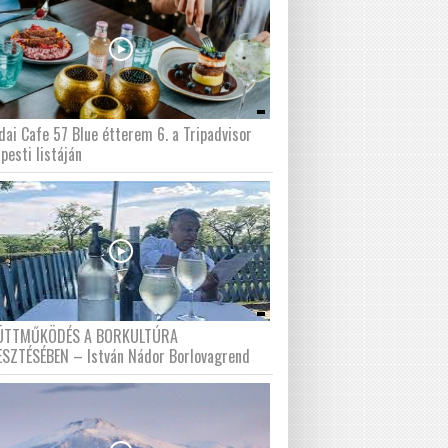
dai Cafe 57 Blue étterem 6. a Tripadvisor
pesti listáján
ÜTTMŰKÖDÉS A BORKULTÚRA
ESZTÉSÉBEN – István Nádor Borlovagrend