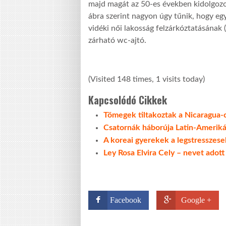
majd magát az 50-es években kidolgozott
ábra szerint nagyon úgy tűnik, hogy e
vidéki női lakosság felzárkóztatásának 
zárható wc-ajtó.
(Visited 148 times, 1 visits today)
Kapcsolódó Cikkek
Tömegek tiltakoztak a Nicaragua-c
Csatornák háborúja Latin-Amerik
A koreai gyerekek a legstresszese
Ley Rosa Elvira Cely – nevet adot
Facebook
Google +