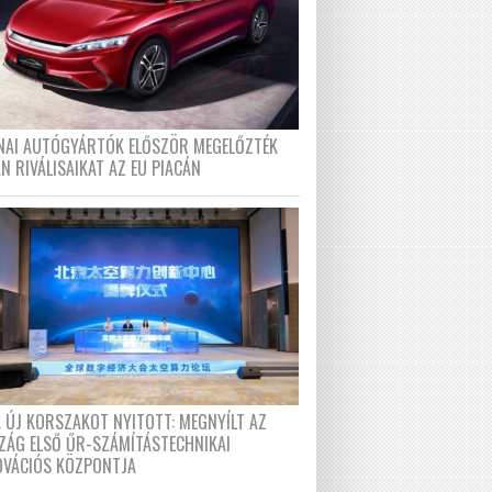
ÍNAI AUTÓGYÁRTÓK ELŐSZÖR MEGELŐZTÉK
N RIVÁLISAIKAT AZ EU PIACÁN
A ÚJ KORSZAKOT NYITOTT: MEGNYÍLT AZ
ZÁG ELSŐ ŰR-SZÁMÍTÁSTECHNIKAI
OVÁCIÓS KÖZPONTJA