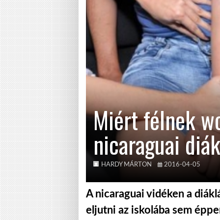
Miért félnek w
nicaraguai diá
HARDY MÁRTON
2016-04-05
A nicaraguai vidéken a diák
eljutni az iskolába sem éppe