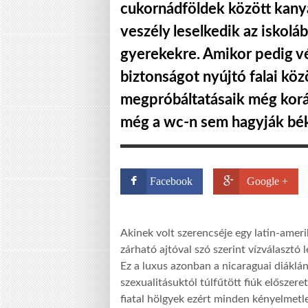
cukornádföldek között kany
veszély leselkedik az iskolá
gyerekekre. Amikor pedig v
biztonságot nyújtó falai köz
megpróbáltatásaik még korá
még a wc-n sem hagyják bé
Facebook
Google +
Akinek volt szerencséje egy latin-ameri
zárható ajtóval szó szerint vízválasztó
Ez a luxus azonban a nicaraguai diáklá
szexualitásuktól túlfűtött fiúk előszer
fiatal hölgyek ezért minden kényelmetl