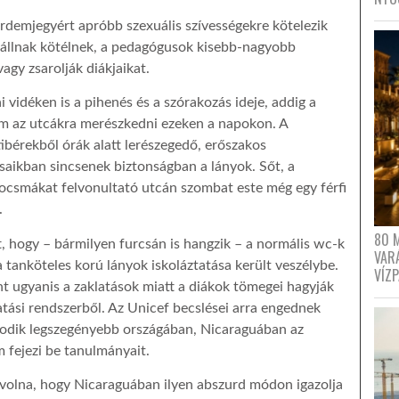
érdemjegyért apróbb szexuális szívességekre kötelezik
állnak kötélnek, a pedagógusok kisebb-nagyobb
agy zsarolják diákjaikat.
 vidéken is a pihenés és a szórakozás ideje, addig a
om az utcákra merészkedni ezeken a napokon. A
bérekből órák alatt lerészegedő, erőszakos
saikban sincsenek biztonságban a lányok. Sőt, a
kocsmákat felvonultató utcán szombat este még egy férfi
.
80 
t, hogy – bármilyen furcsán is hangzik – a normális wc-k
VAR
 tanköteles korú lányok iskoláztatása került veszélybe.
VÍZ
ugyanis a zaklatások miatt a diákok tömegei hagyják
tatási rendszerből. Az Unicef becslései arra engednek
sodik legszegényebb országában, Nicaraguában az
 fejezi be tanulmányait.
olna, hogy Nicaraguában ilyen abszurd módon igazolja