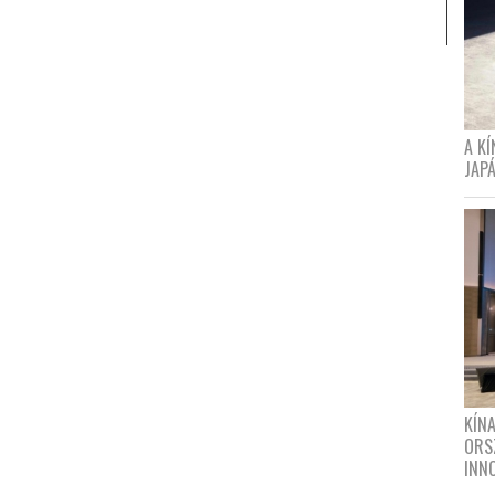
A K
JAPÁ
KÍN
ORS
INN