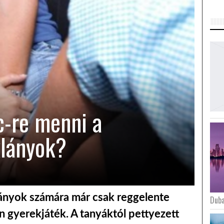
c-re menni a
klányok?
lányok számára már csak reggelente
Duba
n gyerekjáték. A tanyáktól pettyezett