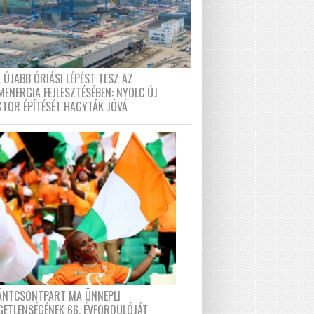
 ÚJABB ÓRIÁSI LÉPÉST TESZ AZ
MENERGIA FEJLESZTÉSÉBEN: NYOLC ÚJ
KTOR ÉPÍTÉSÉT HAGYTÁK JÓVÁ
FÁNTCSONTPART MA ÜNNEPLI
GETLENSÉGÉNEK 66. ÉVFORDULÓJÁT