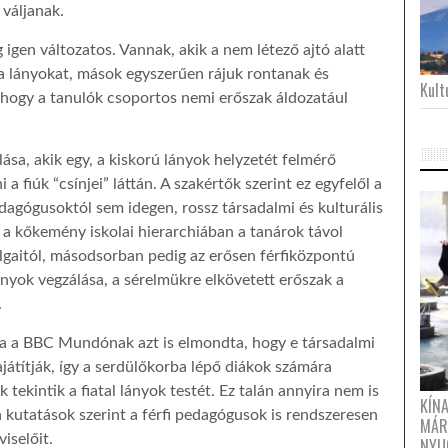
 váljanak.
 igen változatos. Vannak, akik a nem létező ajtó alatt
 a lányokat, mások egyszerűen rájuk rontanak és
Kultu
 hogy a tanulók csoportos nemi erőszak áldozatául
lása, akik egy, a kiskorú lányok helyzetét felmérő
a fiúk “csínjei” láttán. A szakértők szerint ez egyfelől a
dagógusoktól sem idegen, rossz társadalmi és kulturális
a kőkemény iskolai hierarchiában a tanárok távol
lgaitól, másodsorban pedig az erősen férfiközpontú
ányok vegzálása, a sérelmükre elkövetett erőszak a
.
ja a BBC Mundónak azt is elmondta, hogy e társadalmi
ajátítják, így a serdülőkorba lépő diákok számára
tekintik a fiatal lányok testét. Ez talán annyira nem is
KÍN
 kutatások szerint a férfi pedagógusok is rendszeresen
MÁR
iselőit.
NYU