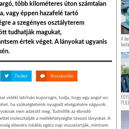
argó, több kilométeres úton számtalan
ba, vagy éppen hazafelé tartó
égre a szegényes osztályterem
ött tudhatják magukat,
A bu
ntsem értek véget. A lányokat ugyanis
buda
kén.
Twitter
Hozzászólás
EGY
kai vidéki latrinán kuporogni, tudja, hogy egy angol wc
FEJL
 lehet, ha szükségleteink nyugodt elvégzésére vágyunk.
nyoknak nem adatott meg. Tudniillik az ébredő
etettel molesztálják a mellékhelységbe távozó lányokat. A
enség ellenére inkább egész nap visszatartják, mintsem