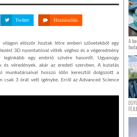
Twitter
Hozzászólás
A bu
a világon először hoztak létre emberi szövetekből egy
buda
telezést 3D nyomtatóval vitték véghez és a végeredmény
y leginkább egy embrió szívére hasonlít. Ugyanúgy
k és véredények, akár az eredeti szervben. A kutatás
aki munkatársaival hosszú időn keresztül dolgozott a
n csak 3 órát vett igénybe. Erről az Advanced Science
EGY
FEJL