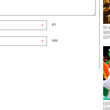
*
NÉV
80 
VAR
VÍZ
*
EMAIL
ELE
FÜG