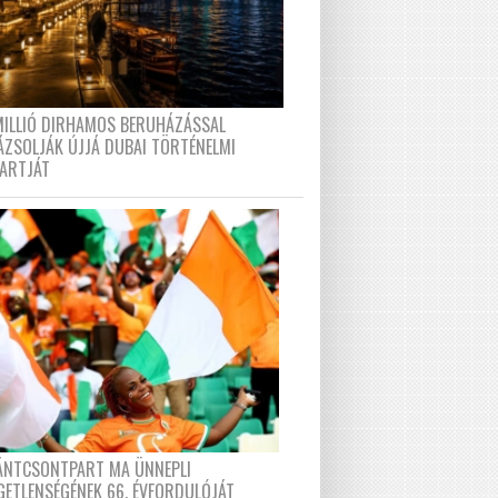
MILLIÓ DIRHAMOS BERUHÁZÁSSAL
ÁZSOLJÁK ÚJJÁ DUBAI TÖRTÉNELMI
PARTJÁT
FÁNTCSONTPART MA ÜNNEPLI
GETLENSÉGÉNEK 66. ÉVFORDULÓJÁT