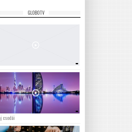
GLOBOTV
j csodái