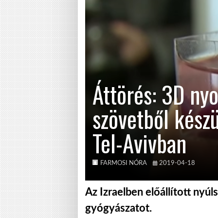
Áttörés: 3D ny
szövetből készü
Tel-Avivban
FARMOSI NÓRA
2019-04-18
Az Izraelben előállított nyúl
gyógyászatot.