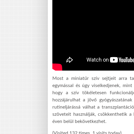
Most a miniatűr szív sejtjeit arra t
egymással és úgy viselkedjenek, mint
hogy a szív tökéletesen funkcionál
hozzájárulhat a jövő gyógyászatának 
rutineljárássá válhat a transzplantáci
szöveteit használják, csökkenthetik a 
éven belül bekövetkezhet.
(Visited 132 times, 1 visits today)