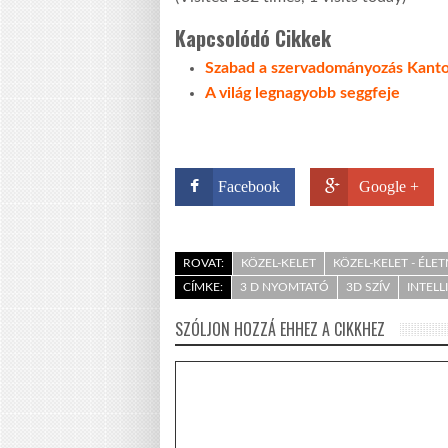
Kapcsolódó Cikkek
Szabad a szervadományozás Kant
A világ legnagyobb seggfeje
Facebook
Google +
ROVAT:
KÖZEL-KELET
KÖZEL-KELET - ÉLE
CÍMKE:
3 D NYOMTATÓ
3D SZÍV
INTELL
SZÓLJON HOZZÁ EHHEZ A CIKKHEZ