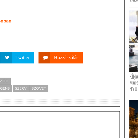
onban
Twitter
Hozzászólás
KÍN
TMÓD
MÁR
NYU
IGENS
SZERV
SZÖVET