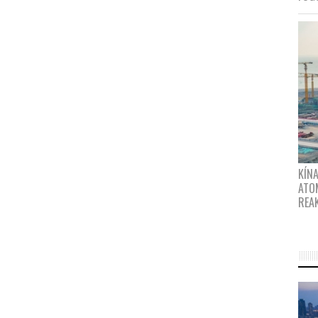
KÍNA
ATO
REA