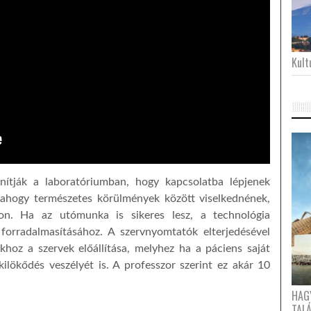
Kultu
anítják a laboratóriumban, hogy kapcsolatba lépjenek
 ahogy természetes körülmények között viselkednének,
jon. Ha az utómunka is sikeres lesz, a technológia
forradalmasításához. A szervnyomtatók elterjedésével
ókhoz a szervek előállítása, melyhez ha a páciens saját
kilökődés veszélyét is. A professzor szerint ez akár 10
HAG
TAL