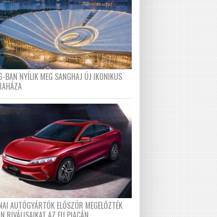
6-BAN NYÍLIK MEG SANGHAJ ÚJ IKONIKUS
RAHÁZA
ÍNAI AUTÓGYÁRTÓK ELŐSZÖR MEGELŐZTÉK
N RIVÁLISAIKAT AZ EU PIACÁN