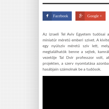
Facebook
Google +
Az izraeli Tel Aviv Egyetem tudósai 
miniatűr méretű emberi szívet. A kivi
egy nyúlszív méretű szív lett, mel
megtalálhatók benne a sejtek, kamrá
vezetője Tal Dvir professzor volt, 
projekten, a szerv nyomtatása azonba
hasábjain számolnak be a tudósok.