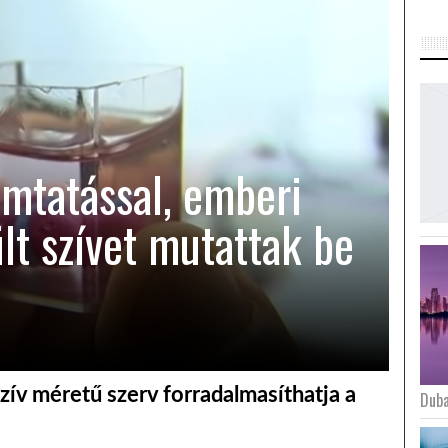
omtatással, emberi
lt szívet mutattak be
szív méretű szerv forradalmasíthatja a
Duba