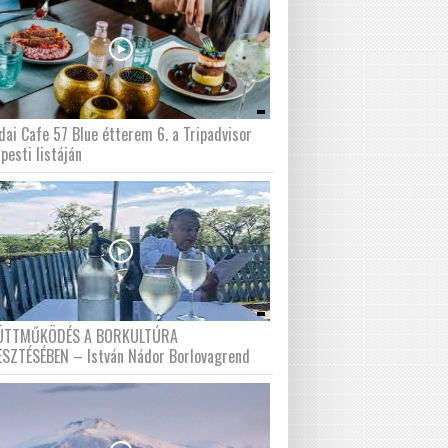
dai Cafe 57 Blue étterem 6. a Tripadvisor
pesti listáján
ÜTTMŰKÖDÉS A BORKULTÚRA
ESZTÉSÉBEN – István Nádor Borlovagrend