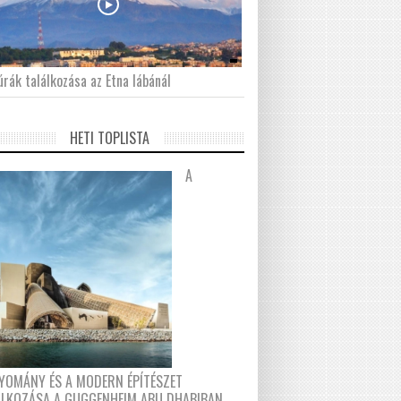
́rák találkozása az Etna lábánál
HETI TOPLISTA
A
YOMÁNY ÉS A MODERN ÉPÍTÉSZET
ÁLKOZÁSA A GUGGENHEIM ABU DHABIBAN