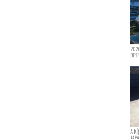
202
OPE
A K
JAPÁ