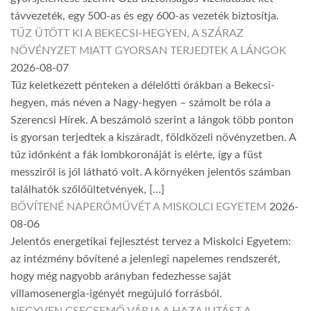
távvezeték, egy 500-as és egy 600-as vezeték biztosítja.
TŰZ ÜTÖTT KI A BEKECSI-HEGYEN, A SZÁRAZ
NÖVÉNYZET MIATT GYORSAN TERJEDTEK A LÁNGOK
2026-08-07
Tűz keletkezett pénteken a délelőtti órákban a Bekecsi-
hegyen, más néven a Nagy-hegyen – számolt be róla a
Szerencsi Hírek. A beszámoló szerint a lángok több ponton
is gyorsan terjedtek a kiszáradt, földközeli növényzetben. A
tűz időnként a fák lombkoronáját is elérte, így a füst
messziről is jól látható volt. A környéken jelentős számban
találhatók szőlőültetvények, […]
BŐVÍTENÉ NAPERŐMŰVÉT A MISKOLCI EGYETEM
2026-
08-06
Jelentős energetikai fejlesztést tervez a Miskolci Egyetem:
az intézmény bővítené a jelenlegi napelemes rendszerét,
hogy még nagyobb arányban fedezhesse saját
villamosenergia-igényét megújuló forrásból.