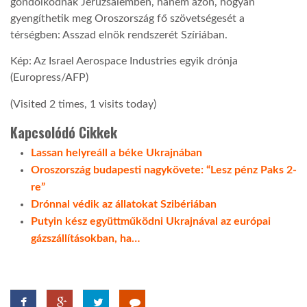
gondolkodnak Jeruzsálemben, hanem azon, hogyan
gyengíthetik meg Oroszország fő szövetségesét a
térségben: Asszad elnök rendszerét Szíriában.
Kép: Az Israel Aerospace Industries egyik drónja
(Europress/AFP)
(Visited 2 times, 1 visits today)
Kapcsolódó Cikkek
Lassan helyreáll a béke Ukrajnában
Oroszország budapesti nagykövete: “Lesz pénz Paks 2-
re”
Drónnal védik az állatokat Szibériában
Putyin kész együttműködni Ukrajnával az európai
gázszállításokban, ha…