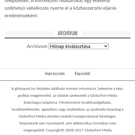
településen. A kivitelezési feladatokat egy edelényi
székhelyű vállalkozás nyerte el a közbeszerzési eljárás
eredményeként.
ARCHÍVUM
Archívum
Impresszum
Kapcsolat
A globoport.hu felületén található minden információ, beleértve a képi,
grafikai megjelenítést, az oldalak szerkezetét a GloboPort Média
kizárólagos tulajdona. Mindennemű továbbszolgáltatás,
továbbértékesítés, egészében vagy részleteiben az újraközlés kizárólag a
GloboPort Média előzetes írásbeli hozzájárulásával lehetséges.
Terjesztésük sem nyomtatott, sem elektronikus formában nem
megengedett. Copyright© 2008-2017 GloboPort Média