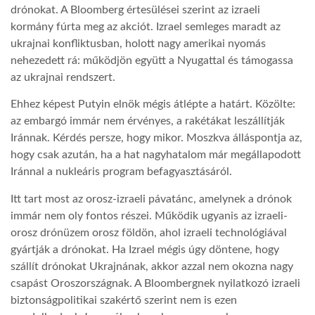
drónokat. A Bloomberg értesülései szerint az izraeli
kormány fúrta meg az akciót. Izrael semleges maradt az
ukrajnai konfliktusban, holott nagy amerikai nyomás
nehezedett rá: működjön együtt a Nyugattal és támogassa
az ukrajnai rendszert.
Ehhez képest Putyin elnök mégis átlépte a határt. Közölte:
az embargó immár nem érvényes, a rakétákat leszállítják
Iránnak. Kérdés persze, hogy mikor. Moszkva álláspontja az,
hogy csak azután, ha a hat nagyhatalom már megállapodott
Iránnal a nukleáris program befagyasztásáról.
Itt tart most az orosz-izraeli pávatánc, amelynek a drónok
immár nem oly fontos részei. Működik ugyanis az izraeli-
orosz drónüzem orosz földön, ahol izraeli technológiával
gyártják a drónokat. Ha Izrael mégis úgy döntene, hogy
szállít drónokat Ukrajnának, akkor azzal nem okozna nagy
csapást Oroszországnak. A Bloombergnek nyilatkozó izraeli
biztonságpolitikai szakértő szerint nem is ezen