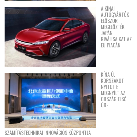
A KÍNAI
AUTÓGYÁRTÓK
ELŐSZÖR
MEGELŐZTÉK
JAPÁN
RIVÁLISAIKAT AZ
EU PIACÁN
KÍNA ÚJ
KORSZAKOT
NYITOTT:
MEGNYÍLT AZ
ORSZÁG ELSŐ
ŰR-
SZÁMÍTÁSTECHNIKAI INNOVÁCIÓS KÖZPONTJA