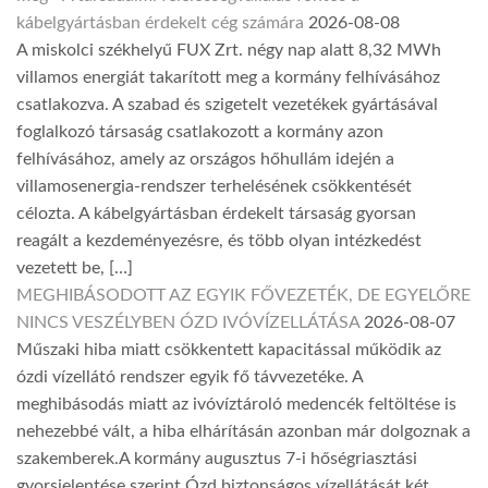
kábelgyártásban érdekelt cég számára
2026-08-08
A miskolci székhelyű FUX Zrt. négy nap alatt 8,32 MWh
villamos energiát takarított meg a kormány felhívásához
csatlakozva. A szabad és szigetelt vezetékek gyártásával
foglalkozó társaság csatlakozott a kormány azon
felhívásához, amely az országos hőhullám idején a
villamosenergia-rendszer terhelésének csökkentését
célozta. A kábelgyártásban érdekelt társaság gyorsan
reagált a kezdeményezésre, és több olyan intézkedést
vezetett be, […]
MEGHIBÁSODOTT AZ EGYIK FŐVEZETÉK, DE EGYELŐRE
NINCS VESZÉLYBEN ÓZD IVÓVÍZELLÁTÁSA
2026-08-07
Műszaki hiba miatt csökkentett kapacitással működik az
ózdi vízellátó rendszer egyik fő távvezetéke. A
meghibásodás miatt az ivóvíztároló medencék feltöltése is
nehezebbé vált, a hiba elhárításán azonban már dolgoznak a
szakemberek.A kormány augusztus 7-i hőségriasztási
gyorsjelentése szerint Ózd biztonságos vízellátását két