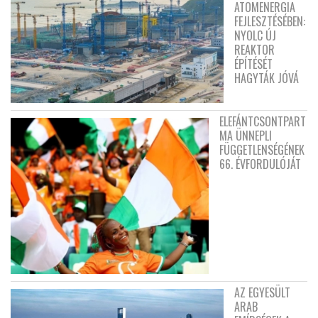
ATOMENERGIA
FEJLESZTÉSÉBEN:
NYOLC ÚJ
REAKTOR
ÉPÍTÉSÉT
HAGYTÁK JÓVÁ
ELEFÁNTCSONTPART
MA ÜNNEPLI
FÜGGETLENSÉGÉNEK
66. ÉVFORDULÓJÁT
AZ EGYESÜLT
ARAB