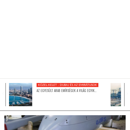
KÖZEL-KELET
AUSZTRÁLIA
A VILÁG ITTHON
MÉDIA
KÖZEL-KELET - DUBAJ ÉS AZ EMIRÁTUSOK
AZ EGYESÜLT ARAB EMÍRSÉGEK A VILÁG EGYIK…
GLOBOTV BP
HÍR3D