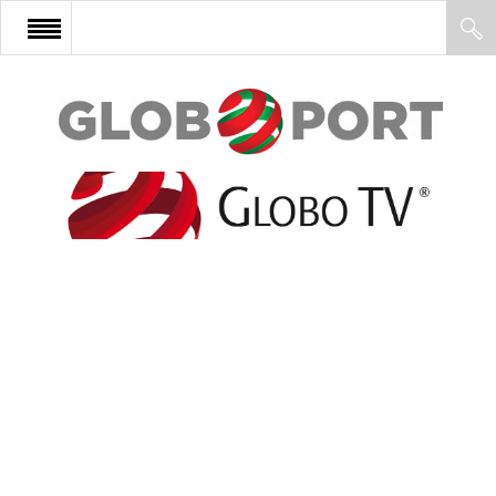
FŐOLDAL
AFRIKA
EURÓPA
ÁZSIA
ÉSZAK-AMERIKA
LATIN-AMERIKA