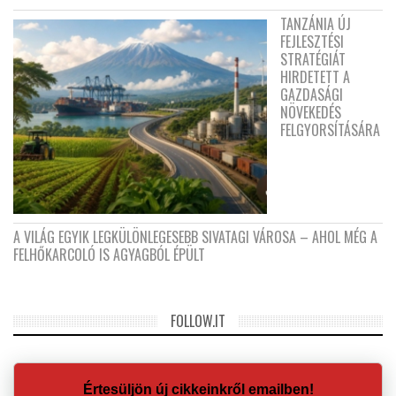
TANZÁNIA ÚJ
FEJLESZTÉSI
STRATÉGIÁT
HIRDETETT A
GAZDASÁGI
NÖVEKEDÉS
FELGYORSÍTÁSÁRA
A VILÁG EGYIK LEGKÜLÖNLEGESEBB SIVATAGI VÁROSA – AHOL MÉG A
FELHŐKARCOLÓ IS AGYAGBÓL ÉPÜLT
FOLLOW.IT
Értesüljön új cikkeinkről emailben!