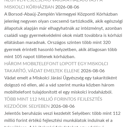
NEGYVEN CSECSEMŐ VÁRJA A HAZAJUTÁST A
MISKOLCI KÓRHÁZBAN
2026-08-06
A Borsod-Abaúj-Zemplén Vármegyei Központi Kórházban
jelenleg negyven olyan csecsemő tartózkodik, akik egészségi
állapotuk alapján már elhagyhatnák az intézményt, azonban
családi vagy gyermekvédelmi okok miatt továbbra is kórházi
ellátásban maradnak. Országos szinten több mint 320
gyermek érintett hasonló helyzetben, akik átlagosan több
mint 105 napot töltenek kórházban.
HÁROM MOBILTELEFONT LOPOTT EGY MISKOLCI
TAKARÍTÓ, VÁDAT EMELTEK ELLENE
2026-08-06
Vádat emelt a Miskolci Járási Ügyészség egy takarítóként
dolgozó nő ellen, aki a vád szerint munka közben három
mobiltelefont tulajdonított el egy miskolci irodaházból.
TÖBB MINT 112 MILLIÓ FORINTOS FEJLESZTÉS
KEZDŐDIK SELYEBEN
2026-08-06
Jelentős beruházás veszi kezdetét Selyében: több mint 112
millió forint értékű fejlesztési munkálatok indulnak el a