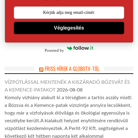
Véglegesítés
Powered by
FRISS HÍREK A GLOBOTV-TŐL
VÍZPÓTLÁSSAL MENTENÉK A KISZÁRADÓ BÓZSVÁT ÉS
A KEMENCE-PATAKOT
2026-08-08
Komoly vízhiány alakult ki a térségben a tartós aszály miatt:
a Bózsva és a Kemence-patak vízszintje annyira lecsökkent,
hogy már a vízfolyások élővilága és ökológiai egyensúlya is
veszélybe került.A kialakult helyzet enyhítésére rendkívüli
vízpótlást kezdeményeztek. A Perlit-92 Kft. segítségével a
következő két hétben naponta két alkalommal