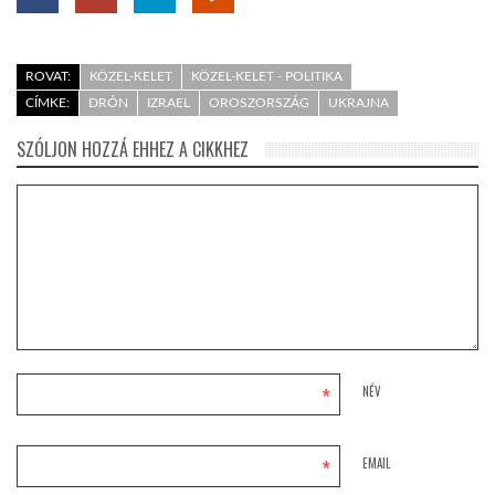
ROVAT:
KÖZEL-KELET
KÖZEL-KELET - POLITIKA
CÍMKE:
DRÓN
IZRAEL
OROSZORSZÁG
UKRAJNA
SZÓLJON HOZZÁ EHHEZ A CIKKHEZ
*
NÉV
*
EMAIL