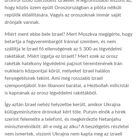
drónról szóló szerződést Izraellel. A legfontosabb viszont az,
hogy közös üzem épült Oroszországban a pilóta nélküli
repülők előállítására. Vagyis az oroszoknak immár saját
drónjaik vannak.
Miért ment ebbe bele Izrael? Mert Moszkva megígérte, hogy
betartja a fegyverembargót Iránnal szemben, és nem
szállítja le Izrael fő ellenségének az S 300-as légvédelmi
rakétákat. Miért izgatja ez Izraelt? Mert ezek az orosz
rakéták hatékony légvédelmi pajzsot teremtenének Irán
nukleáris központjai körül, melyeket Izrael halálos
fenyegetésnek tekint. Ami még rosszabb Izrael
szempontjából: Irán libanoni barátai, a Hezbollah milicistái
is kapnának az orosz légvédelmi rakétákból.
Így aztán Izrael nehéz helyzetbe került, amikor Ukrajna
külügyminisztere drónokat kért tőle. Putyin elnök a hírek
szerint felemelte a telefont, és megkérdezte Netanjahu
miniszterelnököt: áll-e még az alku? A beszélgetés részletei
nem ismertek, viszont Ukrajna nem kapta meg az izraeli