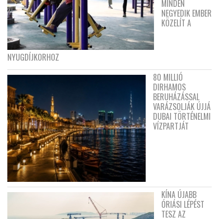
MINDEN
NEGYEDIK EMBER
KÖZELÍT A
NYUGDÍJKORHOZ
80 MILLIÓ
DIRHAMOS
BERUHÁZÁSSAL
VARÁZSOLJÁK ÚJJÁ
DUBAI TÖRTÉNELMI
VÍZPARTJÁT
KÍNA ÚJABB
ÓRIÁSI LÉPÉST
TESZ AZ