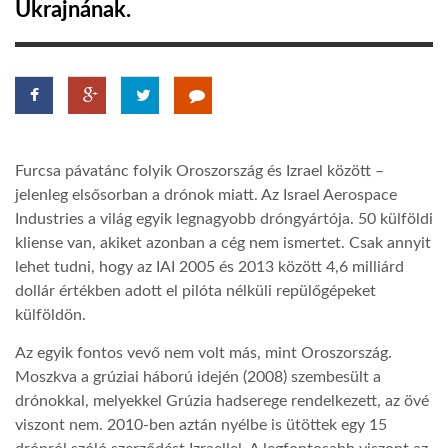
Ukrajnának.
LATIMO.HU
GLOBOBOOK
Furcsa pávatánc folyik Oroszország és Izrael között –
jelenleg elsősorban a drónok miatt. Az Israel Aerospace
Industries a világ egyik legnagyobb dróngyártója. 50 külföldi
kliense van, akiket azonban a cég nem ismertet. Csak annyit
lehet tudni, hogy az IAI 2005 és 2013 között 4,6 milliárd
dollár értékben adott el pilóta nélküli repülőgépeket
külföldön.
Az egyik fontos vevő nem volt más, mint Oroszország.
Moszkva a grúziai háború idején (2008) szembesült a
drónokkal, melyekkel Grúzia hadserege rendelkezett, az övé
viszont nem. 2010-ben aztán nyélbe is ütöttek egy 15