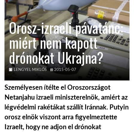
TROPICALMAGAZIN
Orosz-izraeli pávatánc:
GLOBOTV
miért nem kapott
drónokat Ukrajna?
AFRIKA TUDÁSTÁR
A NAP SZÉPE
LENGYEL MIKLÓS
2015-05-07
Személyesen ítélte el Oroszországot
LINKTR.EE
Netanjahu izraeli miniszterelnök, amiért az
légvédelmi rakétákat szállít Iránnak. Putyin
GLOBOZSARU
orosz elnök viszont arra figyelmeztette
Izraelt, hogy ne adjon el drónokat
DOBRAVERO.HU