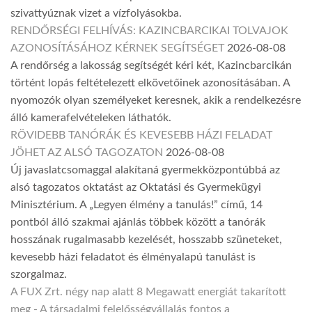
szivattyúznak vizet a vízfolyásokba.
RENDŐRSÉGI FELHÍVÁS: KAZINCBARCIKAI TOLVAJOK
AZONOSÍTÁSÁHOZ KÉRNEK SEGÍTSÉGET
2026-08-08
A rendőrség a lakosság segítségét kéri két, Kazincbarcikán
történt lopás feltételezett elkövetőinek azonosításában. A
nyomozók olyan személyeket keresnek, akik a rendelkezésre
álló kamerafelvételeken láthatók.
RÖVIDEBB TANÓRÁK ÉS KEVESEBB HÁZI FELADAT
JÖHET AZ ALSÓ TAGOZATON
2026-08-08
Új javaslatcsomaggal alakítaná gyermekközpontúbbá az
alsó tagozatos oktatást az Oktatási és Gyermekügyi
Minisztérium. A „Legyen élmény a tanulás!” című, 14
pontból álló szakmai ajánlás többek között a tanórák
hosszának rugalmasabb kezelését, hosszabb szüneteket,
kevesebb házi feladatot és élményalapú tanulást is
szorgalmaz.
A FUX Zrt. négy nap alatt 8 Megawatt energiát takarított
meg - A társadalmi felelősségvállalás fontos a