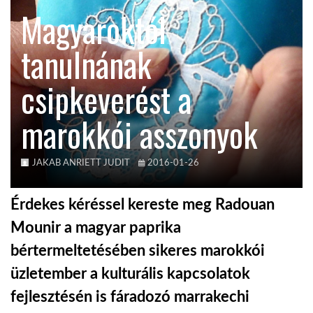
Magyaroktól
TROPICALMAGAZIN
tanulnának
GLOBOTV
csipkeverést a
marokkói asszonyok
AFRIKA TUDÁSTÁR
A NAP SZÉPE
JAKAB ANRIETT JUDIT
2016-01-26
Érdekes kéréssel kereste meg Radouan
LINKTR.EE
Mounir a magyar paprika
bértermeltetésében sikeres marokkói
GLOBOZSARU
üzletember a kulturális kapcsolatok
fejlesztésén is fáradozó marrakechi
DOBRAVERO.HU