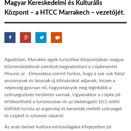
Magyar Kereskedelmi és Kulturális
Központ – a HTCC Marrakech – vezetőjét.
LATIMO.HU
GLOBOBOOK
Agadirban, Marokkó egyik turisztikai központjában magyar
közreműködéssel szeretné megvalósítani a csipkeverést
Mounir úr . Elmondása szerint fontos, hogy a sok-sok fiatal
asszonynak és lánynak új kihívásokat adjanak, hiszen a
népesség gyorsan nő, hagyományok meg leginkább a
szőnyegszövés területén vannak. Ugyanakkor a csipke jól
értékesíthető a turizmusban és az idelátogató 10,5 millió
külföldi turista az argánolaj és kerámiák mellett szőnyeget
és csipkét is szívesen vásárol.
Az arab-berber kultúra mintavilágába kifejezetten jól