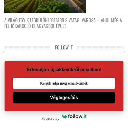
A VILÁG EGYIK LEGKÜLÖNLEGESEBB SIVATAGI VÁROSA – AHOL MÉG A
FELHŐKARCOLÓ IS AGYAGBÓL ÉPÜLT
FOLLOW.IT
Értesüljön új cikkeinkről emailben!
Véglegesítés
Powered by