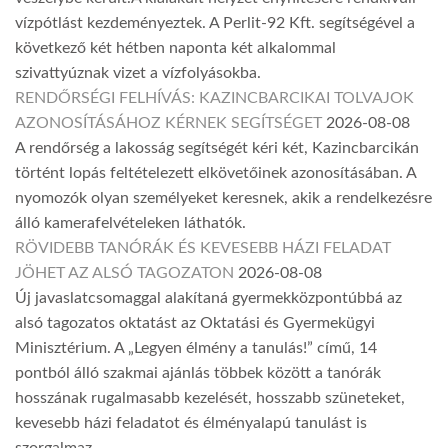
vízpótlást kezdeményeztek. A Perlit-92 Kft. segítségével a
következő két hétben naponta két alkalommal
szivattyúznak vizet a vízfolyásokba.
RENDŐRSÉGI FELHÍVÁS: KAZINCBARCIKAI TOLVAJOK
AZONOSÍTÁSÁHOZ KÉRNEK SEGÍTSÉGET
2026-08-08
A rendőrség a lakosság segítségét kéri két, Kazincbarcikán
történt lopás feltételezett elkövetőinek azonosításában. A
nyomozók olyan személyeket keresnek, akik a rendelkezésre
álló kamerafelvételeken láthatók.
RÖVIDEBB TANÓRÁK ÉS KEVESEBB HÁZI FELADAT
JÖHET AZ ALSÓ TAGOZATON
2026-08-08
Új javaslatcsomaggal alakítaná gyermekközpontúbbá az
alsó tagozatos oktatást az Oktatási és Gyermekügyi
Minisztérium. A „Legyen élmény a tanulás!” című, 14
pontból álló szakmai ajánlás többek között a tanórák
hosszának rugalmasabb kezelését, hosszabb szüneteket,
kevesebb házi feladatot és élményalapú tanulást is
szorgalmaz.