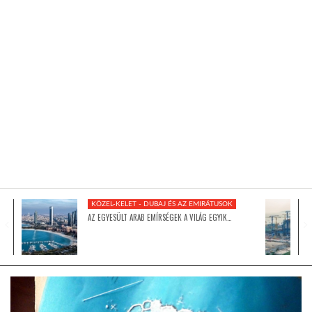
KÖZEL-KELET
AUSZTRÁLIA
A VILÁG ITTHON
MÉDIA
KÖZEL-KELET - DUBAJ ÉS AZ EMIRÁTUSOK
AZ EGYESÜLT ARAB EMÍRSÉGEK A VILÁG EGYIK…
GLOBOTV BP
HÍR3D