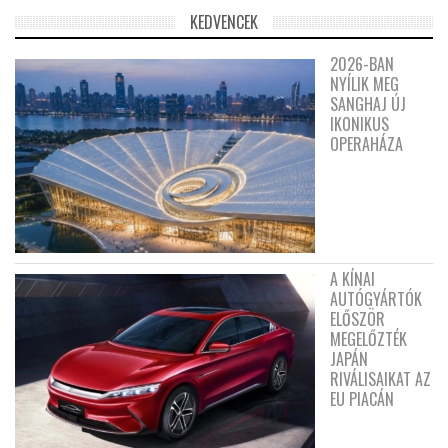
KEDVENCEK
2026-BAN
NYÍLIK MEG
SANGHAJ ÚJ
IKONIKUS
OPERAHÁZA
A KÍNAI
AUTÓGYÁRTÓK
ELŐSZÖR
MEGELŐZTÉK
JAPÁN
RIVÁLISAIKAT AZ
EU PIACÁN