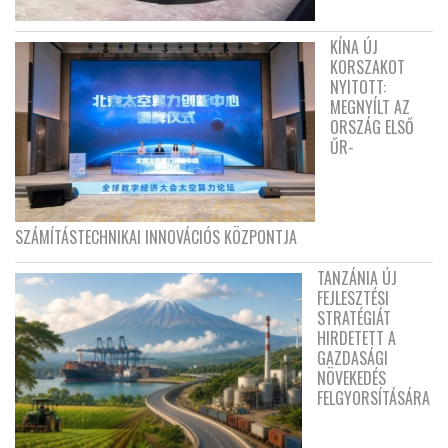
KÍNA ÚJ
KORSZAKOT
NYITOTT:
MEGNYÍLT AZ
ORSZÁG ELSŐ
ŰR-
SZÁMÍTÁSTECHNIKAI INNOVÁCIÓS KÖZPONTJA
TANZÁNIA ÚJ
FEJLESZTÉSI
STRATÉGIÁT
HIRDETETT A
GAZDASÁGI
NÖVEKEDÉS
FELGYORSÍTÁSÁRA