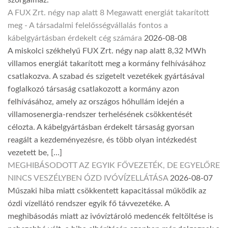
A FUX Zrt. négy nap alatt 8 Megawatt energiát takarított
meg - A társadalmi felelősségvállalás fontos a
kábelgyártásban érdekelt cég számára
2026-08-08
A miskolci székhelyű FUX Zrt. négy nap alatt 8,32 MWh
villamos energiát takarított meg a kormány felhívásához
csatlakozva. A szabad és szigetelt vezetékek gyártásával
foglalkozó társaság csatlakozott a kormány azon
felhívásához, amely az országos hőhullám idején a
villamosenergia-rendszer terhelésének csökkentését
célozta. A kábelgyártásban érdekelt társaság gyorsan
reagált a kezdeményezésre, és több olyan intézkedést
vezetett be, […]
MEGHIBÁSODOTT AZ EGYIK FŐVEZETÉK, DE EGYELŐRE
NINCS VESZÉLYBEN ÓZD IVÓVÍZELLÁTÁSA
2026-08-07
Műszaki hiba miatt csökkentett kapacitással működik az
ózdi vízellátó rendszer egyik fő távvezetéke. A
meghibásodás miatt az ivóvíztároló medencék feltöltése is