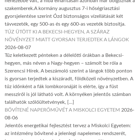
nehezebbé vált, a hiba elhárításán azonban már dolgoznak a
szakemberek.A kormány augusztus 7-i hőségriasztási
gyorsjelentése szerint Ózd biztonságos vízellátását két
távvezeték, egy 500-as és egy 600-as vezeték biztosítja.
TŰZ ÜTÖTT KI A BEKECSI-HEGYEN, A SZÁRAZ
NÖVÉNYZET MIATT GYORSAN TERJEDTEK A LÁNGOK
2026-08-07
Tűz keletkezett pénteken a délelőtti órákban a Bekecsi-
hegyen, más néven a Nagy-hegyen – számolt be róla a
Szerencsi Hírek. A beszámoló szerint a lángok több ponton
is gyorsan terjedtek a kiszáradt, földközeli növényzetben. A
tűz időnként a fák lombkoronáját is elérte, így a füst
messziről is jól látható volt. A környéken jelentős számban
találhatók szőlőültetvények, […]
BŐVÍTENÉ NAPERŐMŰVÉT A MISKOLCI EGYETEM
2026-
08-06
Jelentős energetikai fejlesztést tervez a Miskolci Egyetem:
az intézmény bővítené a jelenlegi napelemes rendszerét,