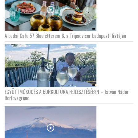
A budai Cafe 57 Blue étterem 6. a Tripadvisor budapesti listáján
EGYÜTTMŰKÖDÉS A BORKULTÚRA FEJLESZTÉSÉBEN – István Nádor
Borlovagrend