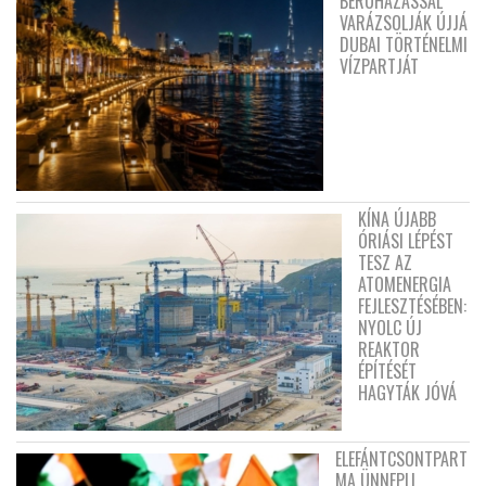
BERUHÁZÁSSAL
VARÁZSOLJÁK ÚJJÁ
DUBAI TÖRTÉNELMI
VÍZPARTJÁT
KÍNA ÚJABB
ÓRIÁSI LÉPÉST
TESZ AZ
ATOMENERGIA
FEJLESZTÉSÉBEN:
NYOLC ÚJ
REAKTOR
ÉPÍTÉSÉT
HAGYTÁK JÓVÁ
ELEFÁNTCSONTPART
MA ÜNNEPLI