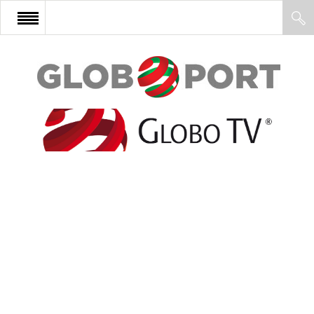
FŐOLDAL
AFRIKA
EURÓPA
ÁZSIA
ÉSZAK-AMERIKA
LATIN-AMERIKA