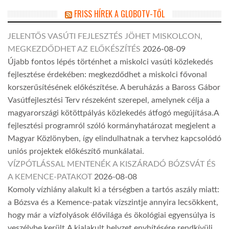
FRISS HÍREK A GLOBOTV-TŐL
JELENTŐS VASÚTI FEJLESZTÉS JÖHET MISKOLCON,
MEGKEZDŐDHET AZ ELŐKÉSZÍTÉS
2026-08-09
Újabb fontos lépés történhet a miskolci vasúti közlekedés
fejlesztése érdekében: megkezdődhet a miskolci fővonal
korszerűsítésének előkészítése. A beruházás a Baross Gábor
Vasútfejlesztési Terv részeként szerepel, amelynek célja a
magyarországi kötöttpályás közlekedés átfogó megújítása.A
fejlesztési programról szóló kormányhatározat megjelent a
Magyar Közlönyben, így elindulhatnak a tervhez kapcsolódó
uniós projektek előkészítő munkálatai.
VÍZPÓTLÁSSAL MENTENÉK A KISZÁRADÓ BÓZSVÁT ÉS
A KEMENCE-PATAKOT
2026-08-08
Komoly vízhiány alakult ki a térségben a tartós aszály miatt:
a Bózsva és a Kemence-patak vízszintje annyira lecsökkent,
hogy már a vízfolyások élővilága és ökológiai egyensúlya is
veszélybe került.A kialakult helyzet enyhítésére rendkívüli