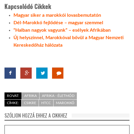
Kapcsolódó Cikkek
Magyar siker a marokkói lovasbemutatón
Dél-Marokkó fejlődése – magyar szemmel
“Halban nagyok vagyunk” – esélyek Afrikában
Új helyszínnel, Marokkóval bővül a Magyar Nemzeti
Kereskedőház hálózata
ROVAT:
AFRIKA
AFRIKA - ÉLETMÓD
CÍMKE:
CSIKRE
HTCC
MAROKKÓ
SZÓLJON HOZZÁ EHHEZ A CIKKHEZ