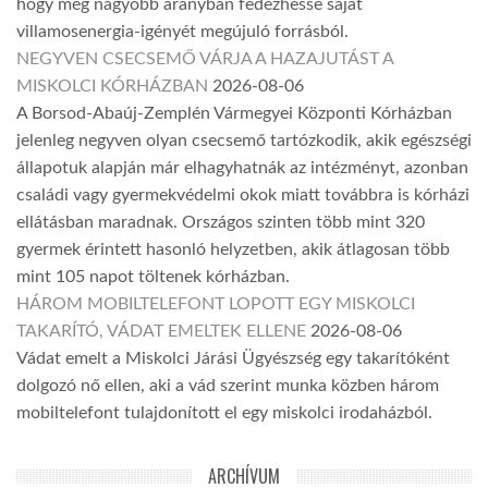
hogy még nagyobb arányban fedezhesse saját
villamosenergia-igényét megújuló forrásból.
NEGYVEN CSECSEMŐ VÁRJA A HAZAJUTÁST A
MISKOLCI KÓRHÁZBAN
2026-08-06
A Borsod-Abaúj-Zemplén Vármegyei Központi Kórházban
jelenleg negyven olyan csecsemő tartózkodik, akik egészségi
állapotuk alapján már elhagyhatnák az intézményt, azonban
családi vagy gyermekvédelmi okok miatt továbbra is kórházi
ellátásban maradnak. Országos szinten több mint 320
gyermek érintett hasonló helyzetben, akik átlagosan több
mint 105 napot töltenek kórházban.
HÁROM MOBILTELEFONT LOPOTT EGY MISKOLCI
TAKARÍTÓ, VÁDAT EMELTEK ELLENE
2026-08-06
Vádat emelt a Miskolci Járási Ügyészség egy takarítóként
dolgozó nő ellen, aki a vád szerint munka közben három
mobiltelefont tulajdonított el egy miskolci irodaházból.
ARCHÍVUM