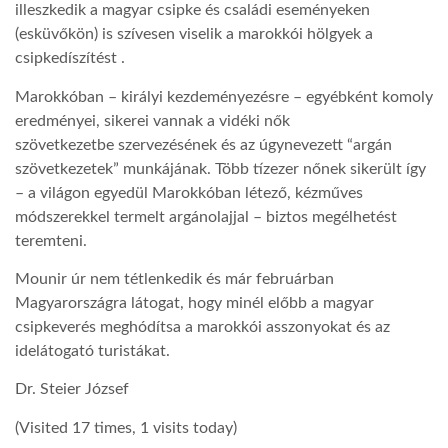
illeszkedik a magyar csipke és családi eseményeken
(esküvőkön) is szívesen viselik a marokkói hölgyek a
csipkedíszítést .
Marokkóban – királyi kezdeményezésre – egyébként komoly
eredményei, sikerei vannak a vidéki nők
szövetkezetbe szervezésének és az úgynevezett “argán
szövetkezetek” munkájának. Több tízezer nőnek sikerült így
– a világon egyedül Marokkóban létező, kézműves
módszerekkel termelt argánolajjal – biztos megélhetést
teremteni.
Mounir úr nem tétlenkedik és már februárban
Magyarországra látogat, hogy minél előbb a magyar
csipkeverés meghódítsa a marokkói asszonyokat és az
idelátogató turistákat.
Dr. Steier József
(Visited 17 times, 1 visits today)