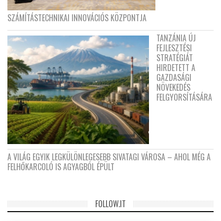
SZÁMÍTÁSTECHNIKAI INNOVÁCIÓS KÖZPONTJA
TANZÁNIA ÚJ
FEJLESZTÉSI
STRATÉGIÁT
HIRDETETT A
GAZDASÁGI
NÖVEKEDÉS
FELGYORSÍTÁSÁRA
A VILÁG EGYIK LEGKÜLÖNLEGESEBB SIVATAGI VÁROSA – AHOL MÉG A
FELHŐKARCOLÓ IS AGYAGBÓL ÉPÜLT
FOLLOW.IT