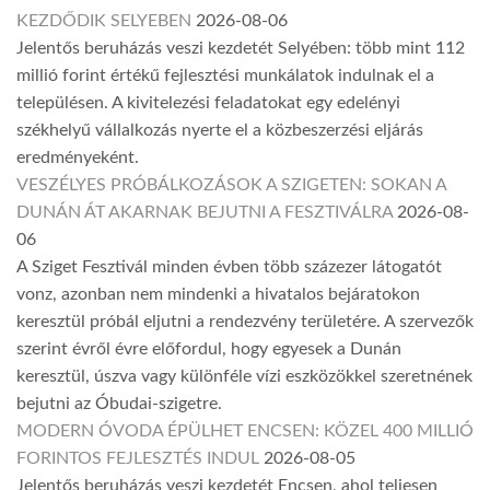
KEZDŐDIK SELYEBEN
2026-08-06
Jelentős beruházás veszi kezdetét Selyében: több mint 112
millió forint értékű fejlesztési munkálatok indulnak el a
településen. A kivitelezési feladatokat egy edelényi
székhelyű vállalkozás nyerte el a közbeszerzési eljárás
eredményeként.
VESZÉLYES PRÓBÁLKOZÁSOK A SZIGETEN: SOKAN A
DUNÁN ÁT AKARNAK BEJUTNI A FESZTIVÁLRA
2026-08-
06
A Sziget Fesztivál minden évben több százezer látogatót
vonz, azonban nem mindenki a hivatalos bejáratokon
keresztül próbál eljutni a rendezvény területére. A szervezők
szerint évről évre előfordul, hogy egyesek a Dunán
keresztül, úszva vagy különféle vízi eszközökkel szeretnének
bejutni az Óbudai-szigetre.
MODERN ÓVODA ÉPÜLHET ENCSEN: KÖZEL 400 MILLIÓ
FORINTOS FEJLESZTÉS INDUL
2026-08-05
Jelentős beruházás veszi kezdetét Encsen, ahol teljesen