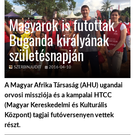
KÖZEL-KELET
Magyarok is futottak
Buganda királyának
AUSZTRÁLIA
születésnapján
A VILÁG ITTHON
SZERBINJUDIT
2016-04-10
MÉDIA
A Magyar Afrika Társaság (AHU) ugandai
orvosi missziója és a kampalai HTCC
(Magyar Kereskedelmi és Kulturális
GLOBOTV BP
Központ) tagjai futóversenyen vettek
részt.
HÍR3D