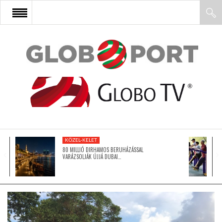
FŐOLDAL
AFRIKA
EURÓPA
KÖZEL-KELET
ÁZSIA
80 MILLIÓ DIRHAMOS BERUHÁZÁSSAL
VARÁZSOLJÁK ÚJJÁ DUBAI…
ÉSZAK-AMERIKA
LATIN-AMERIKA