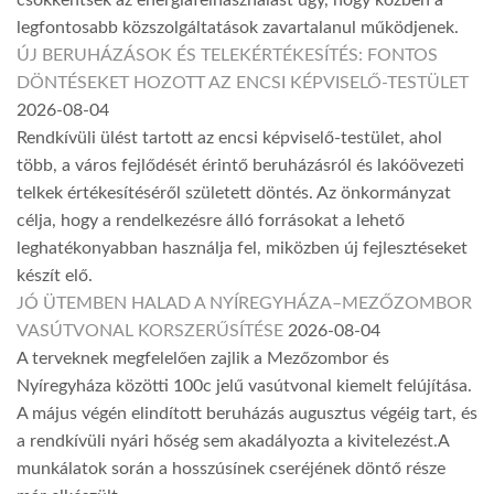
csökkentsék az energiafelhasználást úgy, hogy közben a
legfontosabb közszolgáltatások zavartalanul működjenek.
ÚJ BERUHÁZÁSOK ÉS TELEKÉRTÉKESÍTÉS: FONTOS
DÖNTÉSEKET HOZOTT AZ ENCSI KÉPVISELŐ-TESTÜLET
2026-08-04
Rendkívüli ülést tartott az encsi képviselő-testület, ahol
több, a város fejlődését érintő beruházásról és lakóövezeti
telkek értékesítéséről született döntés. Az önkormányzat
célja, hogy a rendelkezésre álló forrásokat a lehető
leghatékonyabban használja fel, miközben új fejlesztéseket
készít elő.
JÓ ÜTEMBEN HALAD A NYÍREGYHÁZA–MEZŐZOMBOR
VASÚTVONAL KORSZERŰSÍTÉSE
2026-08-04
A terveknek megfelelően zajlik a Mezőzombor és
Nyíregyháza közötti 100c jelű vasútvonal kiemelt felújítása.
A május végén elindított beruházás augusztus végéig tart, és
a rendkívüli nyári hőség sem akadályozta a kivitelezést.A
munkálatok során a hosszúsínek cseréjének döntő része