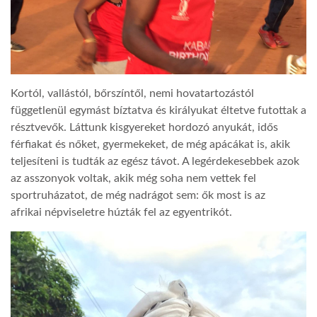
Kortól, vallástól, bőrszíntől, nemi hovatartozástól
függetlenül egymást bíztatva és királyukat éltetve futottak a
résztvevők. Láttunk kisgyereket hordozó anyukát, idős
férfiakat és nőket, gyermekeket, de még apácákat is, akik
teljesíteni is tudták az egész távot. A legérdekesebbek azok
az asszonyok voltak, akik még soha nem vettek fel
sportruházatot, de még nadrágot sem: ők most is az
afrikai népviseletre húzták fel az egyentrikót.