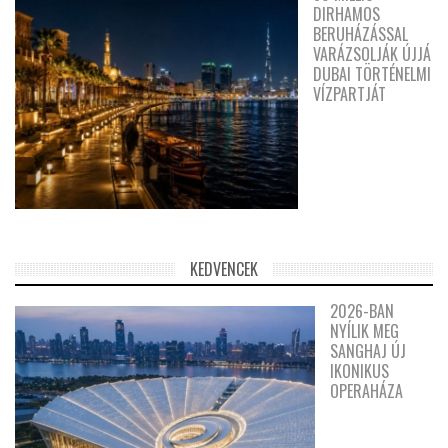
DIRHAMOS
BERUHÁZÁSSAL
VARÁZSOLJÁK ÚJJÁ
DUBAI TÖRTÉNELMI
VÍZPARTJÁT
KEDVENCEK
2026-BAN
NYÍLIK MEG
SANGHAJ ÚJ
IKONIKUS
OPERAHÁZA