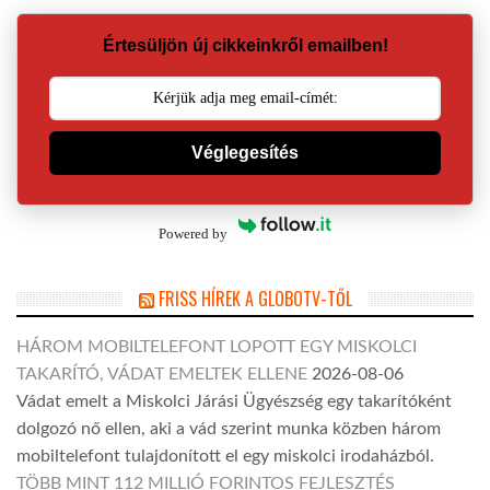
Értesüljön új cikkeinkről emailben!
Véglegesítés
Powered by
FRISS HÍREK A GLOBOTV-TŐL
HÁROM MOBILTELEFONT LOPOTT EGY MISKOLCI
TAKARÍTÓ, VÁDAT EMELTEK ELLENE
2026-08-06
Vádat emelt a Miskolci Járási Ügyészség egy takarítóként
dolgozó nő ellen, aki a vád szerint munka közben három
mobiltelefont tulajdonított el egy miskolci irodaházból.
TÖBB MINT 112 MILLIÓ FORINTOS FEJLESZTÉS