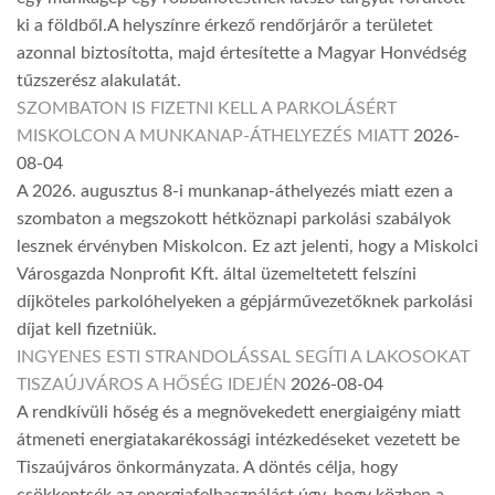
ki a földből.A helyszínre érkező rendőrjárőr a területet
azonnal biztosította, majd értesítette a Magyar Honvédség
tűzszerész alakulatát.
SZOMBATON IS FIZETNI KELL A PARKOLÁSÉRT
MISKOLCON A MUNKANAP-ÁTHELYEZÉS MIATT
2026-
08-04
A 2026. augusztus 8-i munkanap-áthelyezés miatt ezen a
szombaton a megszokott hétköznapi parkolási szabályok
lesznek érvényben Miskolcon. Ez azt jelenti, hogy a Miskolci
Városgazda Nonprofit Kft. által üzemeltetett felszíni
díjköteles parkolóhelyeken a gépjárművezetőknek parkolási
díjat kell fizetniük.
INGYENES ESTI STRANDOLÁSSAL SEGÍTI A LAKOSOKAT
TISZAÚJVÁROS A HŐSÉG IDEJÉN
2026-08-04
A rendkívüli hőség és a megnövekedett energiaigény miatt
átmeneti energiatakarékossági intézkedéseket vezetett be
Tiszaújváros önkormányzata. A döntés célja, hogy