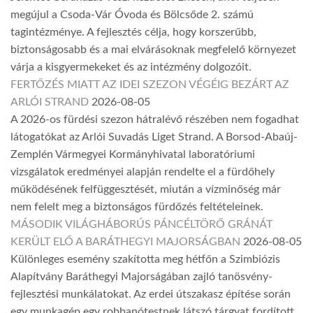
megújul a Csoda-Vár Óvoda és Bölcsőde 2. számú
tagintézménye. A fejlesztés célja, hogy korszerűbb,
biztonságosabb és a mai elvárásoknak megfelelő környezet
várja a kisgyermekeket és az intézmény dolgozóit.
FERTŐZÉS MIATT AZ IDEI SZEZON VÉGÉIG BEZÁRT AZ
ARLÓI STRAND
2026-08-05
A 2026-os fürdési szezon hátralévő részében nem fogadhat
látogatókat az Arlói Suvadás Liget Strand. A Borsod-Abaúj-
Zemplén Vármegyei Kormányhivatal laboratóriumi
vizsgálatok eredményei alapján rendelte el a fürdőhely
működésének felfüggesztését, miután a vízminőség már
nem felelt meg a biztonságos fürdőzés feltételeinek.
MÁSODIK VILÁGHÁBORÚS PÁNCÉLTÖRŐ GRÁNÁT
KERÜLT ELŐ A BARÁTHEGYI MAJORSÁGBAN
2026-08-05
Különleges esemény szakította meg hétfőn a Szimbiózis
Alapítvány Baráthegyi Majorságában zajló tanösvény-
fejlesztési munkálatokat. Az erdei útszakasz építése során
egy munkagép egy robbanótestnek látszó tárgyat fordított