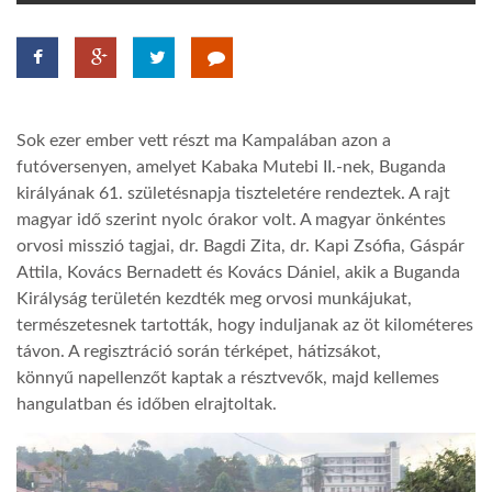
TROPICALMAGAZIN
GLOBOTV
Sok ezer ember vett részt ma Kampalában azon a
futóversenyen, amelyet Kabaka Mutebi II.-nek, Buganda
AFRIKA TUDÁSTÁR
királyának 61. születésnapja tiszteletére rendeztek. A rajt
magyar idő szerint nyolc órakor volt. A magyar önkéntes
orvosi misszió tagjai, dr. Bagdi Zita, dr. Kapi Zsófia, Gáspár
A NAP SZÉPE
Attila, Kovács Bernadett és Kovács Dániel, akik a Buganda
Királyság területén kezdték meg orvosi munkájukat,
természetesnek tartották, hogy induljanak az öt kilométeres
LINKTR.EE
távon. A regisztráció során térképet, hátizsákot,
könnyű napellenzőt kaptak a résztvevők, majd kellemes
GLOBOZSARU
hangulatban és időben elrajtoltak.
DOBRAVERO.HU