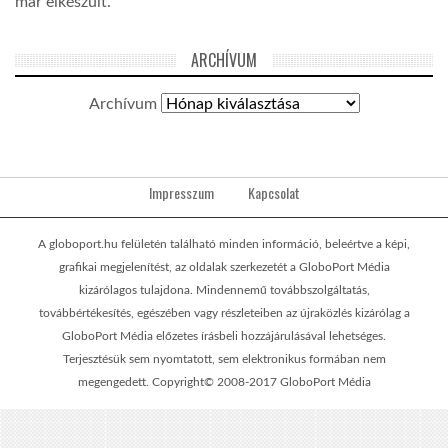
már elkészült.
ARCHÍVUM
Archívum
Impresszum
Kapcsolat
A globoport.hu felületén található minden információ, beleértve a képi,
grafikai megjelenítést, az oldalak szerkezetét a GloboPort Média
kizárólagos tulajdona. Mindennemű továbbszolgáltatás,
továbbértékesítés, egészében vagy részleteiben az újraközlés kizárólag a
GloboPort Média előzetes írásbeli hozzájárulásával lehetséges.
Terjesztésük sem nyomtatott, sem elektronikus formában nem
megengedett. Copyright© 2008-2017 GloboPort Média