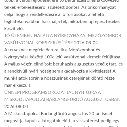
több, a város fejlődését érintő beruházásról és lakóövezeti
telkek értékesítéséről született döntés. Az önkormányzat
célja, hogy a rendelkezésre álló forrásokat a lehető
leghatékonyabban használja fel, miközben új fejlesztéseket
készít elő.
JÓ ÜTEMBEN HALAD A NYÍREGYHÁZA–MEZŐZOMBOR
VASÚTVONAL KORSZERŰSÍTÉSE
2026-08-04
A terveknek megfelelően zajlik a Mezőzombor és
Nyíregyháza közötti 100c jelű vasútvonal kiemelt felújítása.
A május végén elindított beruházás augusztus végéig tart, és
a rendkívüli nyári hőség sem akadályozta a kivitelezést.A
munkálatok során a hosszúsínek cseréjének döntő része
már elkészült.
ÜNNEPI PROGRAMSOROZATTAL NYIT ÚJRA A
MISKOLCTAPOLCAI BARLANGFÜRDŐ AUGUSZTUSBAN
2026-08-04
A Miskolctapolcai Barlangfürdő augusztus 20-án ismét
megnyitja kapuit a látogatók előtt, a visszatérést pedig egy