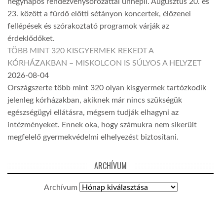
négynapos rendezvénysorozattal ünnepli. Augusztus 20. és
23. között a fürdő előtti sétányon koncertek, élőzenei
fellépések és szórakoztató programok várják az
érdeklődőket.
TÖBB MINT 320 KISGYERMEK REKEDT A
KÓRHÁZAKBAN – MISKOLCON IS SÚLYOS A HELYZET
2026-08-04
Országszerte több mint 320 olyan kisgyermek tartózkodik
jelenleg kórházakban, akiknek már nincs szükségük
egészségügyi ellátásra, mégsem tudják elhagyni az
intézményeket. Ennek oka, hogy számukra nem sikerült
megfelelő gyermekvédelmi elhelyezést biztosítani.
ARCHÍVUM
Archívum