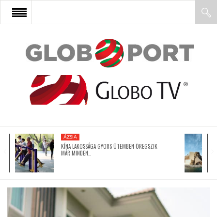
FŐOLDAL
AFRIKA
EURÓPA
ÁZSIA
ÁZSIA
KÍNA LAKOSSÁGA GYORS ÜTEMBEN ÖREGSZIK:
MÁR MINDEN…
ÉSZAK-AMERIKA
LATIN-AMERIKA