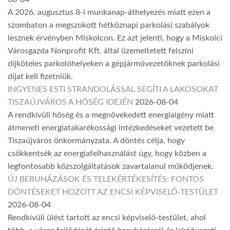
A 2026. augusztus 8-i munkanap-áthelyezés miatt ezen a
szombaton a megszokott hétköznapi parkolási szabályok
lesznek érvényben Miskolcon. Ez azt jelenti, hogy a Miskolci
Városgazda Nonprofit Kft. által üzemeltetett felszíni
díjköteles parkolóhelyeken a gépjárművezetőknek parkolási
díjat kell fizetniük.
INGYENES ESTI STRANDOLÁSSAL SEGÍTI A LAKOSOKAT
TISZAÚJVÁROS A HŐSÉG IDEJÉN
2026-08-04
A rendkívüli hőség és a megnövekedett energiaigény miatt
átmeneti energiatakarékossági intézkedéseket vezetett be
Tiszaújváros önkormányzata. A döntés célja, hogy
csökkentsék az energiafelhasználást úgy, hogy közben a
legfontosabb közszolgáltatások zavartalanul működjenek.
ÚJ BERUHÁZÁSOK ÉS TELEKÉRTÉKESÍTÉS: FONTOS
DÖNTÉSEKET HOZOTT AZ ENCSI KÉPVISELŐ-TESTÜLET
2026-08-04
Rendkívüli ülést tartott az encsi képviselő-testület, ahol