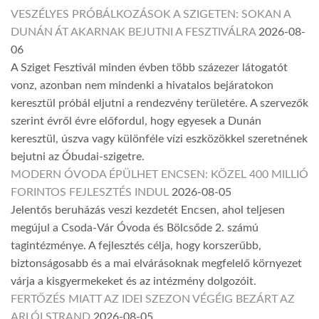
VESZÉLYES PRÓBÁLKOZÁSOK A SZIGETEN: SOKAN A
DUNÁN ÁT AKARNAK BEJUTNI A FESZTIVÁLRA
2026-08-
06
A Sziget Fesztivál minden évben több százezer látogatót
vonz, azonban nem mindenki a hivatalos bejáratokon
keresztül próbál eljutni a rendezvény területére. A szervezők
szerint évről évre előfordul, hogy egyesek a Dunán
keresztül, úszva vagy különféle vízi eszközökkel szeretnének
bejutni az Óbudai-szigetre.
MODERN ÓVODA ÉPÜLHET ENCSEN: KÖZEL 400 MILLIÓ
FORINTOS FEJLESZTÉS INDUL
2026-08-05
Jelentős beruházás veszi kezdetét Encsen, ahol teljesen
megújul a Csoda-Vár Óvoda és Bölcsőde 2. számú
tagintézménye. A fejlesztés célja, hogy korszerűbb,
biztonságosabb és a mai elvárásoknak megfelelő környezet
várja a kisgyermekeket és az intézmény dolgozóit.
FERTŐZÉS MIATT AZ IDEI SZEZON VÉGÉIG BEZÁRT AZ
ARLÓI STRAND
2026-08-05