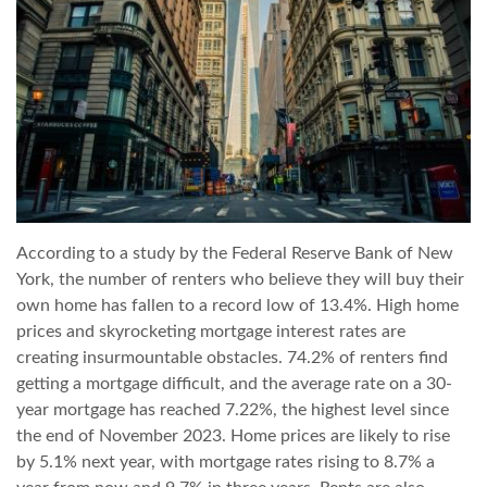
TROPICALMAGAZIN
GLOBOTV
AFRIKA TUDÁSTÁR
According to a study by the Federal Reserve Bank of New
A NAP SZÉPE
York, the number of renters who believe they will buy their
own home has fallen to a record low of 13.4%. High home
LINKTR.EE
prices and skyrocketing mortgage interest rates are
creating insurmountable obstacles. 74.2% of renters find
getting a mortgage difficult, and the average rate on a 30-
GLOBOZSARU
year mortgage has reached 7.22%, the highest level since
the end of November 2023. Home prices are likely to rise
by 5.1% next year, with mortgage rates rising to 8.7% a
DOBRAVERO.HU