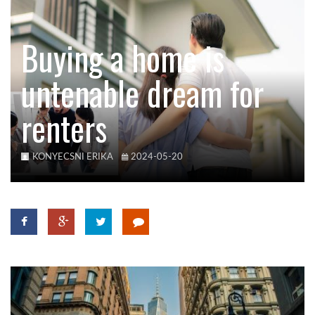
KÖZEL-KELET
Buying a home is
untenable dream for
AUSZTRÁLIA
renters
A VILÁG ITTHON
KONYECSNI ERIKA
2024-05-20
MÉDIA
GLOBOTV BP
HÍR3D