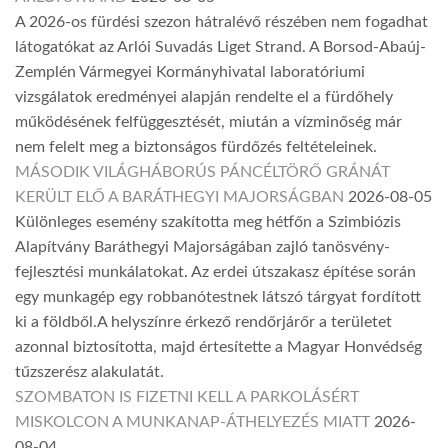
A 2026-os fürdési szezon hátralévő részében nem fogadhat
látogatókat az Arlói Suvadás Liget Strand. A Borsod-Abaúj-
Zemplén Vármegyei Kormányhivatal laboratóriumi
vizsgálatok eredményei alapján rendelte el a fürdőhely
működésének felfüggesztését, miután a vízminőség már
nem felelt meg a biztonságos fürdőzés feltételeinek.
MÁSODIK VILÁGHÁBORÚS PÁNCÉLTÖRŐ GRÁNÁT
KERÜLT ELŐ A BARÁTHEGYI MAJORSÁGBAN
2026-08-05
Különleges esemény szakította meg hétfőn a Szimbiózis
Alapítvány Baráthegyi Majorságában zajló tanösvény-
fejlesztési munkálatokat. Az erdei útszakasz építése során
egy munkagép egy robbanótestnek látszó tárgyat fordított
ki a földből.A helyszínre érkező rendőrjárőr a területet
azonnal biztosította, majd értesítette a Magyar Honvédség
tűzszerész alakulatát.
SZOMBATON IS FIZETNI KELL A PARKOLÁSÉRT
MISKOLCON A MUNKANAP-ÁTHELYEZÉS MIATT
2026-
08-04