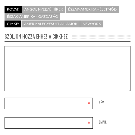
ROVAT:
ANGOL NYELVŰ HÍREK
ÉSZAK-AMERIKA - ÉLETMÓD
ÉSZAK-AMERIKA - GAZDASÁG
CÍMKE:
AMERIKAI EGYESÜLT ÁLLAMOK
NEWYORK
SZÓLJON HOZZÁ EHHEZ A CIKKHEZ
*
NÉV
*
EMAIL