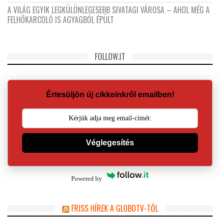
A VILÁG EGYIK LEGKÜLÖNLEGESEBB SIVATAGI VÁROSA – AHOL MÉG A
FELHŐKARCOLÓ IS AGYAGBÓL ÉPÜLT
FOLLOW.IT
Értesüljön új cikkeinkről emailben!
Véglegesítés
Powered by
FRISS HÍREK A GLOBOTV-TŐL