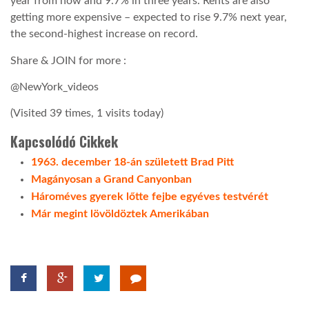
year from now and 9.7% in three years. Rents are also
getting more expensive – expected to rise 9.7% next year,
LATIMO.HU
the second-highest increase on record.
Share & JOIN for more :
GLOBOBOOK
@NewYork_videos
(Visited 39 times, 1 visits today)
Kapcsolódó Cikkek
1963. december 18-án született Brad Pitt
Magányosan a Grand Canyonban
Hároméves gyerek lőtte fejbe egyéves testvérét
Már megint lövöldöztek Amerikában