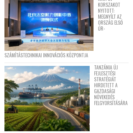
KORSZAKOT
NYITOTT:
MEGNYÍLT AZ
ORSZÁG ELSŐ
ŰR-
SZÁMÍTÁSTECHNIKAI INNOVÁCIÓS KÖZPONTJA
TANZÁNIA ÚJ
FEJLESZTÉSI
STRATÉGIÁT
HIRDETETT A
GAZDASÁGI
NÖVEKEDÉS
FELGYORSÍTÁSÁRA