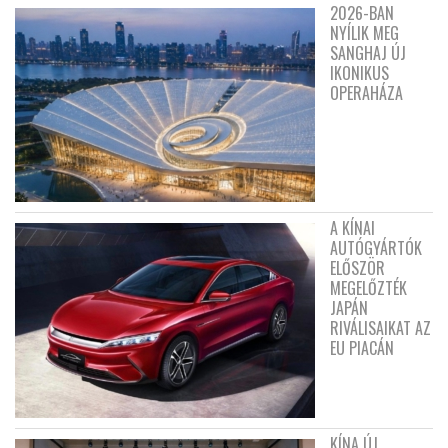
2026-BAN
NYÍLIK MEG
SANGHAJ ÚJ
IKONIKUS
OPERAHÁZA
A KÍNAI
AUTÓGYÁRTÓK
ELŐSZÖR
MEGELŐZTÉK
JAPÁN
RIVÁLISAIKAT AZ
EU PIACÁN
KÍNA ÚJ