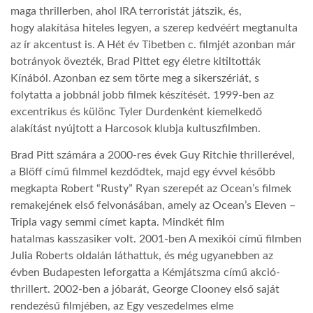
maga thrillerben, ahol IRA terroristát játszik, és,
hogy alakítása hiteles legyen, a szerep kedvéért megtanulta
az ír akcentust is. A Hét év Tibetben c. filmjét azonban már
botrányok övezték, Brad Pittet egy életre kitiltották
Kínából. Azonban ez sem törte meg a sikerszériát, s
folytatta a jobbnál jobb filmek készítését. 1999-ben az
excentrikus és különc Tyler Durdenként kiemelkedő
alakítást nyújtott a Harcosok klubja kultuszfilmben.
Brad Pitt számára a 2000-res évek Guy Ritchie thrillerével,
a Blöff című filmmel kezdődtek, majd egy évvel később
megkapta Robert “Rusty” Ryan szerepét az Ocean’s filmek
remakejének első felvonásában, amely az Ocean’s Eleven –
Tripla vagy semmi címet kapta. Mindkét film
hatalmas kasszasiker volt. 2001-ben A mexikói című filmben
Julia Roberts oldalán láthattuk, és még ugyanebben az
évben Budapesten leforgatta a Kémjátszma című akció-
thrillert. 2002-ben a jóbarát, George Clooney első saját
rendezésű filmjében, az Egy veszedelmes elme