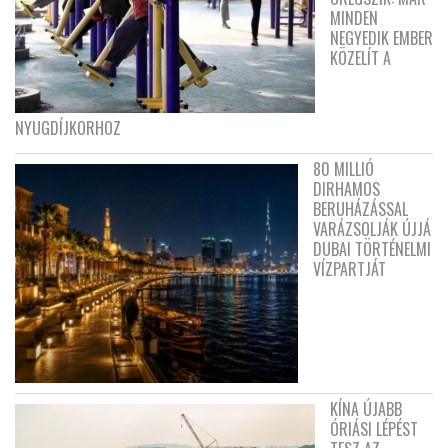
MINDEN
NEGYEDIK EMBER
KÖZELÍT A
NYUGDÍJKORHOZ
80 MILLIÓ
DIRHAMOS
BERUHÁZÁSSAL
VARÁZSOLJÁK ÚJJÁ
DUBAI TÖRTÉNELMI
VÍZPARTJÁT
KÍNA ÚJABB
ÓRIÁSI LÉPÉST