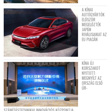
A KÍNAI
AUTÓGYÁRTÓK
ELŐSZÖR
MEGELŐZTÉK
JAPÁN
RIVÁLISAIKAT AZ
EU PIACÁN
KÍNA ÚJ
KORSZAKOT
NYITOTT:
MEGNYÍLT AZ
ORSZÁG ELSŐ
ŰR-
SZÁMÍTÁSTECHNIKAI INNOVÁCIÓS KÖZPONTJA