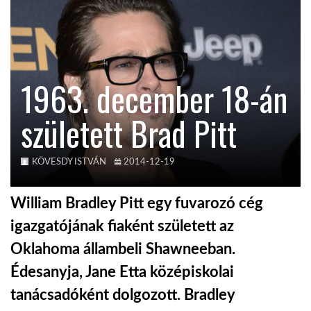
TROPICALMAGAZIN
GLOBOTV
1963. december 18-án
született Brad Pitt
AFRIKA TUDÁSTÁR
A NAP SZÉPE
KÖVESDY ISTVÁN
2014-12-19
William Bradley Pitt egy fuvarozó cég
LINKTR.EE
igazgatójának fiaként született az
Oklahoma állambeli Shawneeban.
GLOBOZSARU
Édesanyja, Jane Etta középiskolai
tanácsadóként dolgozott. Bradley
DOBRAVERO.HU