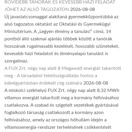
RÖVIDEBB TANÓRÁK ÉS KEVESEBB HÁZI FELADAT
JÖHET AZ ALSÓ TAGOZATON
2026-08-08
Új javaslatcsomaggal alakítaná gyermekközpontúbbá az
alsó tagozatos oktatást az Oktatási és Gyermekügyi
Minisztérium. A „Legyen élmény a tanulás!” című, 14
pontból álló szakmai ajánlás többek között a tanórák
hosszának rugalmasabb kezelését, hosszabb szüneteket,
kevesebb házi feladatot és élményalapú tanulást is
szorgalmaz.
A FUX Zrt. négy nap alatt 8 Megawatt energiát takarított
meg - A társadalmi felelősségvállalás fontos a
kábelgyártásban érdekelt cég számára
2026-08-08
A miskolci székhelyű FUX Zrt. négy nap alatt 8,32 MWh
villamos energiát takarított meg a kormány felhívásához
csatlakozva. A szabad és szigetelt vezetékek gyártásával
foglalkozó társaság csatlakozott a kormány azon
felhívásához, amely az országos hőhullám idején a
villamosenergia-rendszer terhelésének csökkentését