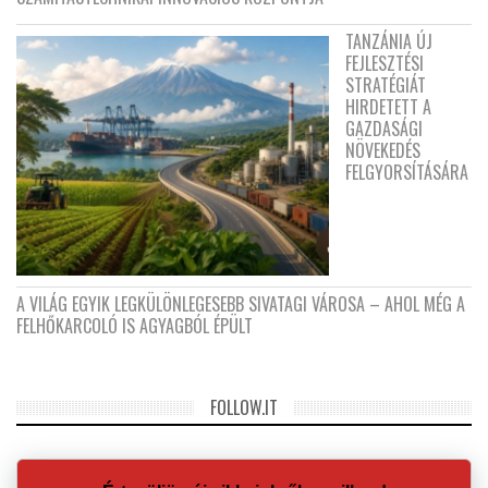
TANZÁNIA ÚJ
FEJLESZTÉSI
STRATÉGIÁT
HIRDETETT A
GAZDASÁGI
NÖVEKEDÉS
FELGYORSÍTÁSÁRA
A VILÁG EGYIK LEGKÜLÖNLEGESEBB SIVATAGI VÁROSA – AHOL MÉG A
FELHŐKARCOLÓ IS AGYAGBÓL ÉPÜLT
FOLLOW.IT