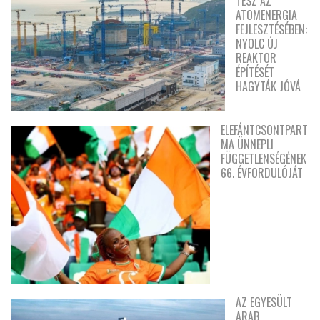
TESZ AZ
ATOMENERGIA
FEJLESZTÉSÉBEN:
NYOLC ÚJ
REAKTOR
ÉPÍTÉSÉT
HAGYTÁK JÓVÁ
ELEFÁNTCSONTPART
MA ÜNNEPLI
FÜGGETLENSÉGÉNEK
66. ÉVFORDULÓJÁT
AZ EGYESÜLT
ARAB