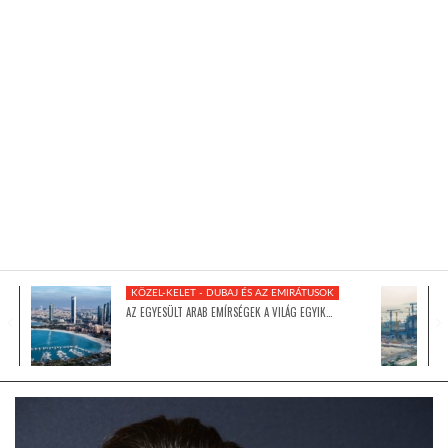
KÖZEL-KELET
AUSZTRÁLIA
A VILÁG ITTHON
MÉDIA
KÖZEL-KELET - DUBAJ ÉS AZ EMIRÁTUSOK
AZ EGYESÜLT ARAB EMÍRSÉGEK A VILÁG EGYIK…
GLOBOTV BP
HÍR3D