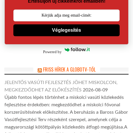
Értesüljön új cikkeinkről emailben!
Véglegesítés
Powered by
FRISS HÍREK A GLOBOTV-TŐL
JELENTŐS VASÚTI FEJLESZTÉS JÖHET MISKOLCON,
MEGKEZDŐDHET AZ ELŐKÉSZÍTÉS
2026-08-09
Újabb fontos lépés történhet a miskolci vasúti közlekedés
fejlesztése érdekében: megkezdődhet a miskolci fővonal
korszerűsítésének előkészítése. A beruházás a Baross Gábor
Vasútfejlesztési Terv részeként szerepel, amelynek célja a
magyarországi kötöttpályás közlekedés átfogó megújítása.A