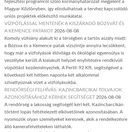
fejlesztési programról szóló kormányhatározat megjelent a
Magyar Közlönyben, így elindulhatnak a tervhez kapcsolódó
uniós projektek előkészítő munkálatai.
VÍZPÓTLÁSSAL MENTENÉK A KISZÁRADÓ BÓZSVÁT ÉS
A KEMENCE-PATAKOT
2026-08-08
Komoly vízhiány alakult ki a térségben a tartós aszály miatt:
a Bózsva és a Kemence-patak vízszintje annyira lecsökkent,
hogy már a vízfolyások élővilága és ökológiai egyensúlya is
veszélybe került.A kialakult helyzet enyhítésére rendkívüli
vízpótlást kezdeményeztek. A Perlit-92 Kft. segítségével a
következő két hétben naponta két alkalommal
szivattyúznak vizet a vízfolyásokba.
RENDŐRSÉGI FELHÍVÁS: KAZINCBARCIKAI TOLVAJOK
AZONOSÍTÁSÁHOZ KÉRNEK SEGÍTSÉGET
2026-08-08
A rendőrség a lakosság segítségét kéri két, Kazincbarcikán
történt lopás feltételezett elkövetőinek azonosításában. A
nyomozók olyan személyeket keresnek, akik a rendelkezésre
álló kamerafelvételeken láthatók.