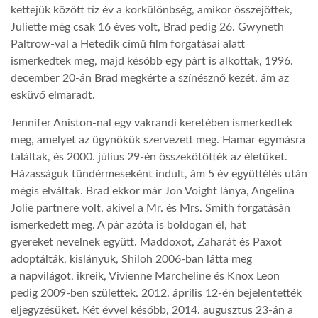
kettejük között tíz év a korkülönbség, amikor összejöttek,
Juliette még csak 16 éves volt, Brad pedig 26. Gwyneth
Paltrow-val a Hetedik című film forgatásai alatt
ismerkedtek meg, majd később egy párt is alkottak, 1996.
december 20-án Brad megkérte a színésznő kezét, ám az
esküvő elmaradt.
Jennifer Aniston-nal egy vakrandi keretében ismerkedtek
meg, amelyet az ügynökük szervezett meg. Hamar egymásra
találtak, és 2000. július 29-én összekötötték az életüket.
Házasságuk tündérmeseként indult, ám 5 év együttélés után
mégis elváltak. Brad ekkor már Jon Voight lánya, Angelina
Jolie partnere volt, akivel a Mr. és Mrs. Smith forgatásán
ismerkedett meg. A pár azóta is boldogan él, hat
gyereket nevelnek együtt. Maddoxot, Zaharát és Paxot
adoptálták, kislányuk, Shiloh 2006-ban látta meg
a napvilágot, ikreik, Vivienne Marcheline és Knox Leon
pedig 2009-ben születtek. 2012. április 12-én bejelentették
eljegyzésüket. Két évvel később, 2014. augusztus 23-án a