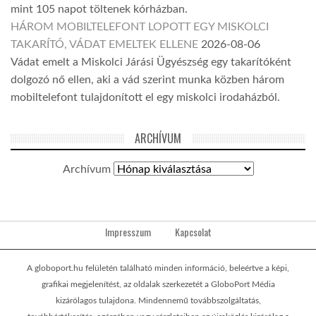
mint 105 napot töltenek kórházban.
HÁROM MOBILTELEFONT LOPOTT EGY MISKOLCI
TAKARÍTÓ, VÁDAT EMELTEK ELLENE
2026-08-06
Vádat emelt a Miskolci Járási Ügyészség egy takarítóként
dolgozó nő ellen, aki a vád szerint munka közben három
mobiltelefont tulajdonított el egy miskolci irodaházból.
ARCHÍVUM
Archívum
Impresszum
Kapcsolat
A globoport.hu felületén található minden információ, beleértve a képi,
grafikai megjelenítést, az oldalak szerkezetét a GloboPort Média
kizárólagos tulajdona. Mindennemű továbbszolgáltatás,