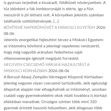
is gyorsan terjedtek a kiszáradt, földközeli növényzetben. A
tűz időnként a fák lombkoronáját is elérte, így a füst
messziről is jól látható volt. A környéken jelentős számban
találhatók szőlőültetvények, […]
BŐVÍTENÉ NAPERŐMŰVÉT A MISKOLCI EGYETEM
2026-
08-06
Jelentős energetikai fejlesztést tervez a Miskolci Egyetem:
az intézmény bővítené a jelenlegi napelemes rendszerét,
hogy még nagyobb arányban fedezhesse saját
villamosenergia-igényét megújuló forrásból.
NEGYVEN CSECSEMŐ VÁRJA A HAZAJUTÁST A
MISKOLCI KÓRHÁZBAN
2026-08-06
A Borsod-Abaúj-Zemplén Vármegyei Központi Kórházban
jelenleg negyven olyan csecsemő tartózkodik, akik egészségi
állapotuk alapján már elhagyhatnák az intézményt, azonban
családi vagy gyermekvédelmi okok miatt továbbra is kórházi
ellátásban maradnak. Országos szinten több mint 320
gyermek érintett hasonló helyzetben, akik átlagosan több