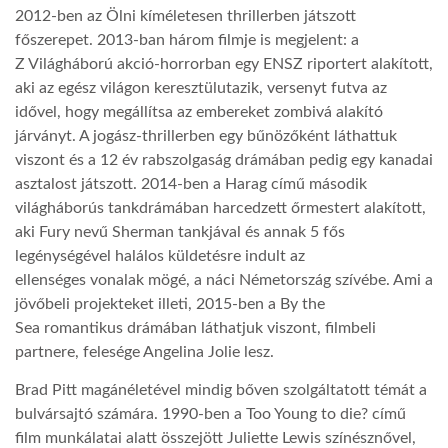
2012-ben az Ölni kíméletesen thrillerben játszott
főszerepet. 2013-ban három filmje is megjelent: a
Z Világháború akció-horrorban egy ENSZ riportert alakított,
aki az egész világon keresztülutazik, versenyt futva az
idővel, hogy megállítsa az embereket zombivá alakító
járványt. A jogász-thrillerben egy bűnözőként láthattuk
viszont és a 12 év rabszolgaság drámában pedig egy kanadai
asztalost játszott. 2014-ben a Harag című második
világháborús tankdrámában harcedzett őrmestert alakított,
aki Fury nevű Sherman tankjával és annak 5 fős
legénységével halálos küldetésre indult az
ellenséges vonalak mögé, a náci Németország szívébe. Ami a
jövőbeli projekteket illeti, 2015-ben a By the
Sea romantikus drámában láthatjuk viszont, filmbeli
partnere, felesége Angelina Jolie lesz.
Brad Pitt magánéletével mindig bőven szolgáltatott témát a
bulvársajtó számára. 1990-ben a Too Young to die? című
film munkálatai alatt összejött Juliette Lewis színésznővel,