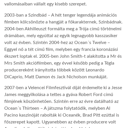
vallomásaiban vállalt egy kisebb szerepet.
2003-ban a Szindbád – A hét tenger legendája animációs
filmben kölcsönözte a hangját a főkarakternek, Szinbádnak.
2004-ben Akhilleuszt formálta meg a Trója című történelmi
drámában, mely egyúttal az egyik legnagyobb kasszasiker
volt az évben. Szintén 2004-hez az Ocean´s Twelve –
Eggyel nő a tét című film, melyben egy francia koronázási
ékszert loptak el. 2005-ben John Smith-t alakította a Mr és
Mrs Smith akciófilmben, egy évvel később pedig a Tégla
producereként irányította többek között Leonardo
DiCaprio, Matt Damon és Jack Nicholson munkáját.
2007-ben a Velencei Filmfesztivál díját érdemelte ki a Jesse
James meggyilkolása a tettes a gyáva Robert Ford című
filmjének köszönhetően. Szintén erre az évre datálható az
Ocean´s Thirteen – A játszma folytatódik, melyben Al
Pacino kaszinóját rabolták ki Oceanék, Brad Pitt ezúttal is
főszerepet kapott. Ugyanebben az évben producere volt