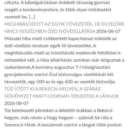
célozta. A kábelgyártásban érdekelt társaság gyorsan
reagált a kezdeményezésre, és több olyan intézkedést
vezetett be, […]
MEGHIBÁSODOTT AZ EGYIK FŐVEZETÉK, DE EGYELŐRE
NINCS VESZÉLYBEN ÓZD IVÓVÍZELLÁTÁSA
2026-08-07
Műszaki hiba miatt csökkentett kapacitással működik az
ózdi vízellátó rendszer egyik fő távvezetéke. A
meghibásodás miatt az ivóvíztároló medencék feltöltése is
nehezebbé vált, a hiba elhárításán azonban már dolgoznak a
szakemberek.A kormány augusztus 7-i hőségriasztási
gyorsjelentése szerint Ózd biztonságos vízellátását két
távvezeték, egy 500-as és egy 600-as vezeték biztosítja.
TŰZ ÜTÖTT KI A BEKECSI-HEGYEN, A SZÁRAZ
NÖVÉNYZET MIATT GYORSAN TERJEDTEK A LÁNGOK
2026-08-07
Tűz keletkezett pénteken a délelőtti órákban a Bekecsi-
hegyen, más néven a Nagy-hegyen – számolt be róla a
Szerencsi Hírek. A beszámoló szerint a lángok több ponton