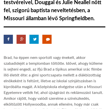
testvéreivel, Douggal és Julie Neallel nőtt
fel, szigorú baptista neveltetésben, a
LATIMO.HU
Missouri államban lévő Springfieldben.
GLOBOBOOK
Brad, ha éppen nem sportolt vagy énekelt, akkor
szabadidejét a templomban töltötte. Idővel, ahogy külleme
is sejteni engedi, az ifjú Brad a tipikus amerikai srác filmbe
illő életét élte: a gimi sportcsapata mellett a diákbizottság
elnökeként is feltűnt, illetve az iskolai színjátszásban is
kipróbálta magát. A középiskola elvégzése után a Missouri
Egyetemre vették fel, ahol újságírást és reklámozást tanult.
Amikor rájött, hogy valódi szerelme a színészkedés,
elköltözött Hollywoodba, annak ellenére, hogy már csak