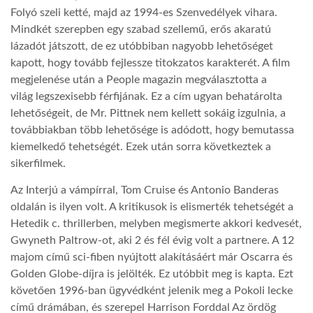
Folyó szeli ketté, majd az 1994-es Szenvedélyek vihara.
Mindkét szerepben egy szabad szellemű, erős akaratú
lázadót játszott, de ez utóbbiban nagyobb lehetőséget
kapott, hogy tovább fejlessze titokzatos karakterét. A film
megjelenése után a People magazin megválasztotta a
világ legszexisebb férfijának. Ez a cím ugyan behatárolta
lehetőségeit, de Mr. Pittnek nem kellett sokáig izgulnia, a
továbbiakban több lehetősége is adódott, hogy bemutassa
kiemelkedő tehetségét. Ezek után sorra következtek a
sikerfilmek.
Az Interjú a vámpírral, Tom Cruise és Antonio Banderas
oldalán is ilyen volt. A kritikusok is elismerték tehetségét a
Hetedik c. thrillerben, melyben megismerte akkori kedvesét,
Gwyneth Paltrow-ot, aki 2 és fél évig volt a partnere. A 12
majom című sci-fiben nyújtott alakításáért már Oscarra és
Golden Globe-díjra is jelölték. Ez utóbbit meg is kapta. Ezt
követően 1996-ban ügyvédként jelenik meg a Pokoli lecke
című drámában, és szerepel Harrison Forddal Az ördög