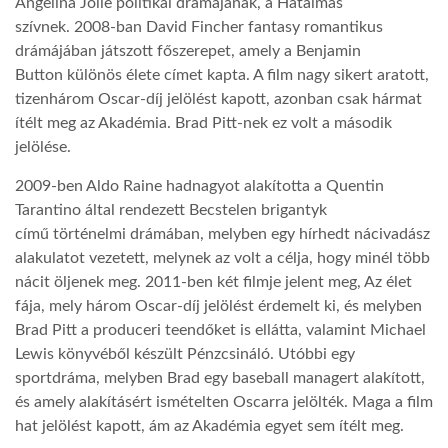
Angelina Jolie politikai drámájának, a Hatalmas
szívnek. 2008-ban David Fincher fantasy romantikus
drámájában játszott főszerepet, amely a Benjamin
Button különös élete címet kapta. A film nagy sikert aratott,
tizenhárom Oscar-díj jelölést kapott, azonban csak hármat
ítélt meg az Akadémia. Brad Pitt-nek ez volt a második
jelölése.
2009-ben Aldo Raine hadnagyot alakította a Quentin
Tarantino által rendezett Becstelen brigantyk
című történelmi drámában, melyben egy hírhedt nácivadász
alakulatot vezetett, melynek az volt a célja, hogy minél több
nácit öljenek meg. 2011-ben két filmje jelent meg, Az élet
fája, mely három Oscar-díj jelölést érdemelt ki, és melyben
Brad Pitt a produceri teendőket is ellátta, valamint Michael
Lewis könyvéből készült Pénzcsináló. Utóbbi egy
sportdráma, melyben Brad egy baseball managert alakított,
és amely alakításért ismételten Oscarra jelölték. Maga a film
hat jelölést kapott, ám az Akadémia egyet sem ítélt meg.