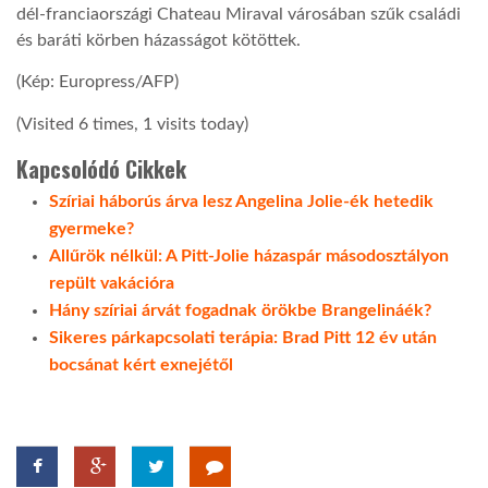
dél-franciaországi Chateau Miraval városában szűk családi
és baráti körben házasságot kötöttek.
(Kép: Europress/AFP)
(Visited 6 times, 1 visits today)
Kapcsolódó Cikkek
Szíriai háborús árva lesz Angelina Jolie-ék hetedik
gyermeke?
Allűrök nélkül: A Pitt-Jolie házaspár másodosztályon
repült vakációra
Hány szíriai árvát fogadnak örökbe Brangelináék?
Sikeres párkapcsolati terápia: Brad Pitt 12 év után
bocsánat kért exnejétől