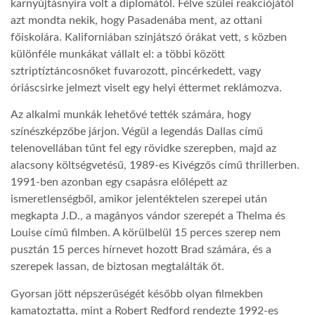
karnyújtásnyira volt a diplomától. Félve szülei reakciójától
azt mondta nekik, hogy Pasadenába ment, az ottani
főiskolára. Kaliforniában színjátszó órákat vett, s közben
különféle munkákat vállalt el: a többi között
sztriptíztáncosnőket fuvarozott, pincérkedett, vagy
óriáscsirke jelmezt viselt egy helyi éttermet reklámozva.
Az alkalmi munkák lehetővé tették számára, hogy
színészképzőbe járjon. Végül a legendás Dallas című
telenovellában tűnt fel egy rövidke szerepben, majd az
alacsony költségvetésű, 1989-es Kivégzős című thrillerben.
1991-ben azonban egy csapásra előlépett az
ismeretlenségből, amikor jelentéktelen szerepei után
megkapta J.D., a magányos vándor szerepét a Thelma és
Louise című filmben. A körülbelül 15 perces szerep nem
pusztán 15 perces hírnevet hozott Brad számára, és a
szerepek lassan, de biztosan megtalálták őt.
Gyorsan jött népszerűségét később olyan filmekben
kamatoztatta, mint a Robert Redford rendezte 1992-es