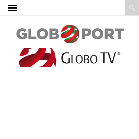
FŐOLDAL
AFRIKA
EURÓPA
ÁZSIA
ÉSZAK-AMERIKA
LATIN-AMERIKA