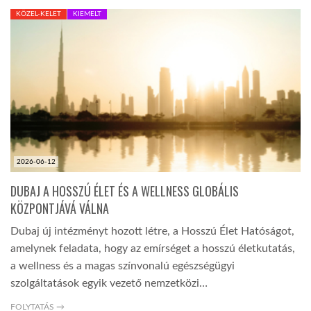
KÖZEL-KELET
KIEMELT
TROPICALMAGAZIN
GLOBOTV
AFRIKA TUDÁSTÁR
A NAP SZÉPE
2026-06-12
DUBAJ A HOSSZÚ ÉLET ÉS A WELLNESS GLOBÁLIS
KÖZPONTJÁVÁ VÁLNA
LINKTR.EE
Dubaj új intézményt hozott létre, a Hosszú Élet Hatóságot,
amelynek feladata, hogy az emírséget a hosszú életkutatás,
GLOBOZSARU
a wellness és a magas színvonalú egészségügyi
szolgáltatások egyik vezető nemzetközi…
DOBRAVERO.HU
FOLYTATÁS →