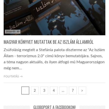
2016-01-30
MAGYAR KÖNYVET MUTATTAK BE AZ ISZLÁM ÁLLAMRÓL
Zsúfolásig megtelt a Stefánia palota díszterme az "Az Iszlám
Állam - terrorizmus 2.0" című könyv bemutatójára. Sajnos,
a téma nagyon aktuális, és ilyen átfogó mű Magyarországon
még nem…
FOLYTATÁS →
1
2
3
4
…
7
GLOBOPORT A FACEBOOKON!