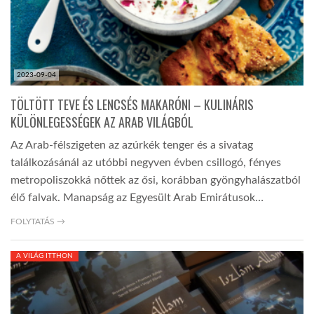
2023-09-04
TÖLTÖTT TEVE ÉS LENCSÉS MAKARÓNI – KULINÁRIS
KÜLÖNLEGESSÉGEK AZ ARAB VILÁGBÓL
Az Arab-félszigeten az azúrkék tenger és a sivatag
találkozásánál az utóbbi negyven évben csillogó, fényes
metropoliszokká nőttek az ősi, korábban gyöngyhalászatból
élő falvak. Manapság az Egyesült Arab Emirátusok…
FOLYTATÁS →
A VILÁG ITTHON