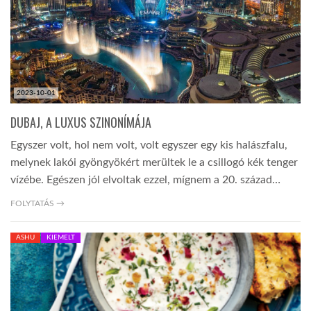
2023-10-01
DUBAJ, A LUXUS SZINONÍMÁJA
Egyszer volt, hol nem volt, volt egyszer egy kis halászfalu,
melynek lakói gyöngyökért merültek le a csillogó kék tenger
vízébe. Egészen jól elvoltak ezzel, mígnem a 20. század…
FOLYTATÁS →
ASHU
KIEMELT