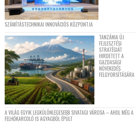
SZÁMÍTÁSTECHNIKAI INNOVÁCIÓS KÖZPONTJA
TANZÁNIA ÚJ
FEJLESZTÉSI
STRATÉGIÁT
HIRDETETT A
GAZDASÁGI
NÖVEKEDÉS
FELGYORSÍTÁSÁRA
A VILÁG EGYIK LEGKÜLÖNLEGESEBB SIVATAGI VÁROSA – AHOL MÉG A
FELHŐKARCOLÓ IS AGYAGBÓL ÉPÜLT