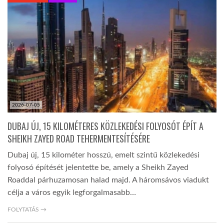
KÖZEL-KELET
AUSZTRÁLIA
A VILÁG ITTHON
2026-07-05
MÉDIA
DUBAJ ÚJ, 15 KILOMÉTERES KÖZLEKEDÉSI FOLYOSÓT ÉPÍT A
SHEIKH ZAYED ROAD TEHERMENTESÍTÉSÉRE
Dubaj új, 15 kilométer hosszú, emelt szintű közlekedési
folyosó építését jelentette be, amely a Sheikh Zayed
Roaddal párhuzamosan halad majd. A háromsávos viadukt
GLOBOTV BP
célja a város egyik legforgalmasabb…
FOLYTATÁS →
HÍR3D