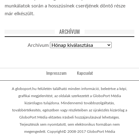
munkálatok során a hosszúsínek cseréjének döntő része
már elkészült.
ARCHÍVUM
Archívum
Impresszum
Kapcsolat
A globoport.hu felületén található minden információ, beleértve a képi,
grafikai megjelenítést, az oldalak szerkezetét a GloboPort Média
kizárólagos tulajdona. Mindennemű továbbszolgáltatás,
továbbértékesítés, egészében vagy részleteiben az újraközlés kizárólag a
GloboPort Média előzetes írásbeli hozzájárulásával lehetséges.
Terjesztésük sem nyomtatott, sem elektronikus formában nem
megengedett. Copyright© 2008-2017 GloboPort Média