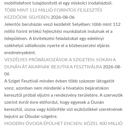
mobiltelefont tulajdonított el egy miskolci irodaházból.
TÖBB MINT 112 MILLIÓ FORINTOS FEJLESZTÉS
KEZDŐDIK SELYEBEN
2026-08-06
Jelentős beruházás veszi kezdetét Selyében: több mint 112
millió forint értékű fejlesztési munkálatok indulnak el a
településen. A kivitelezési feladatokat egy edelényi
székhelyű vállalkozás nyerte el a közbeszerzési eljárás
eredményeként.
VESZÉLYES PRÓBÁLKOZÁSOK A SZIGETEN: SOKAN A
DUNÁN ÁT AKARNAK BEJUTNI A FESZTIVÁLRA
2026-08-
06
A Sziget Fesztivál minden évben több százezer látogatót
vonz, azonban nem mindenki a hivatalos bejáratokon
keresztül próbál eljutni a rendezvény területére. A szervezők
szerint évről évre előfordul, hogy egyesek a Dunán
keresztül, úszva vagy különféle vízi eszközökkel szeretnének
bejutni az Óbudai-szigetre.
MODERN ÓVODA ÉPÜLHET ENCSEN: KÖZEL 400 MILLIÓ