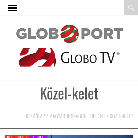
FŐOLDAL
AFRIKA
EURÓPA
Közel-kelet
ÁZSIA
ÉSZAK-AMERIKA
KEZDŐLAP
/
MAGYARORSZÁGON TÖRTÉNT
/
KÖZEL-KELET
LATIN-AMERIKA
KÖZEL-KELET
KIEMELT