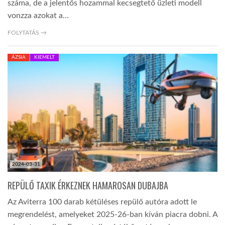
száma, de a jelentős hozammal kecsegtető üzleti modell
vonzza azokat a…
FOLYTATÁS →
ÁZSIA
KIEMELT
2024-03-31
REPÜLŐ TAXIK ÉRKEZNEK HAMAROSAN DUBAJBA
Az Aviterra 100 darab kétüléses repülő autóra adott le
megrendelést, amelyeket 2025-26-ban kíván piacra dobni. A