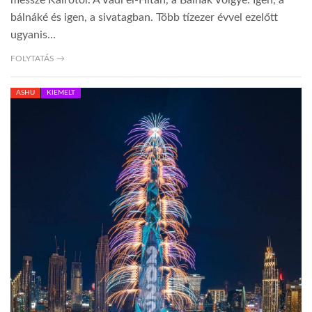
messze Kairótól. A Vádi el-Hitán, a Bálnák Völgye. Igen, a
bálnáké és igen, a sivatagban. Több tízezer évvel ezelőtt
ugyanis…
FOLYTATÁS →
ASHU
KIEMELT