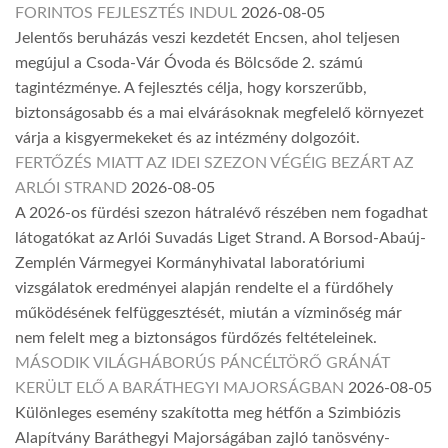
FORINTOS FEJLESZTÉS INDUL
2026-08-05
Jelentős beruházás veszi kezdetét Encsen, ahol teljesen
megújul a Csoda-Vár Óvoda és Bölcsőde 2. számú
tagintézménye. A fejlesztés célja, hogy korszerűbb,
biztonságosabb és a mai elvárásoknak megfelelő környezet
várja a kisgyermekeket és az intézmény dolgozóit.
FERTŐZÉS MIATT AZ IDEI SZEZON VÉGÉIG BEZÁRT AZ
ARLÓI STRAND
2026-08-05
A 2026-os fürdési szezon hátralévő részében nem fogadhat
látogatókat az Arlói Suvadás Liget Strand. A Borsod-Abaúj-
Zemplén Vármegyei Kormányhivatal laboratóriumi
vizsgálatok eredményei alapján rendelte el a fürdőhely
működésének felfüggesztését, miután a vízminőség már
nem felelt meg a biztonságos fürdőzés feltételeinek.
MÁSODIK VILÁGHÁBORÚS PÁNCÉLTÖRŐ GRÁNÁT
KERÜLT ELŐ A BARÁTHEGYI MAJORSÁGBAN
2026-08-05
Különleges esemény szakította meg hétfőn a Szimbiózis
Alapítvány Baráthegyi Majorságában zajló tanösvény-