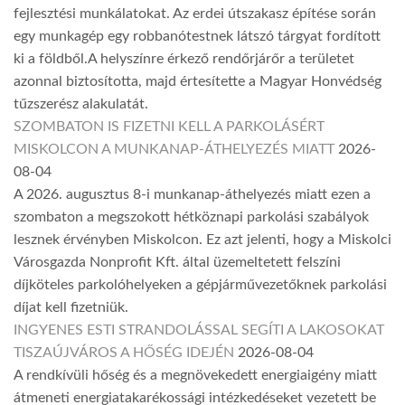
fejlesztési munkálatokat. Az erdei útszakasz építése során
egy munkagép egy robbanótestnek látszó tárgyat fordított
ki a földből.A helyszínre érkező rendőrjárőr a területet
azonnal biztosította, majd értesítette a Magyar Honvédség
tűzszerész alakulatát.
SZOMBATON IS FIZETNI KELL A PARKOLÁSÉRT
MISKOLCON A MUNKANAP-ÁTHELYEZÉS MIATT
2026-
08-04
A 2026. augusztus 8-i munkanap-áthelyezés miatt ezen a
szombaton a megszokott hétköznapi parkolási szabályok
lesznek érvényben Miskolcon. Ez azt jelenti, hogy a Miskolci
Városgazda Nonprofit Kft. által üzemeltetett felszíni
díjköteles parkolóhelyeken a gépjárművezetőknek parkolási
díjat kell fizetniük.
INGYENES ESTI STRANDOLÁSSAL SEGÍTI A LAKOSOKAT
TISZAÚJVÁROS A HŐSÉG IDEJÉN
2026-08-04
A rendkívüli hőség és a megnövekedett energiaigény miatt
átmeneti energiatakarékossági intézkedéseket vezetett be