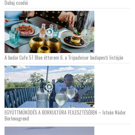
Dubaj csodái
A budai Cafe 57 Blue étterem 6. a Tripadvisor budapesti listáján
EGYÜTTMŰKÖDÉS A BORKULTÚRA FEJLESZTÉSÉBEN – István Nádor
Borlovagrend