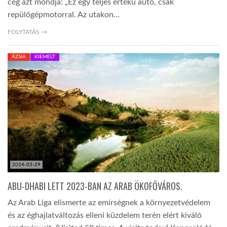
cég azt mondja: „Ez egy teljes értékű autó, csak
repülőgépmotorral. Az utakon…
FOLYTATÁS →
ÁZSIA
KIEMELT
2024-03-29
ABU-DHABI LETT 2023-BAN AZ ARAB ÖKOFŐVÁROS.
Az Arab Liga elismerte az emírségnek a környezetvédelem
és az éghajlatváltozás elleni küzdelem terén elért kiváló