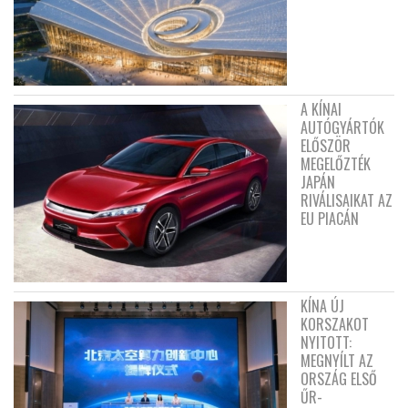
A KÍNAI
AUTÓGYÁRTÓK
ELŐSZÖR
MEGELŐZTÉK
JAPÁN
RIVÁLISAIKAT AZ
EU PIACÁN
KÍNA ÚJ
KORSZAKOT
NYITOTT:
MEGNYÍLT AZ
ORSZÁG ELSŐ
ŰR-