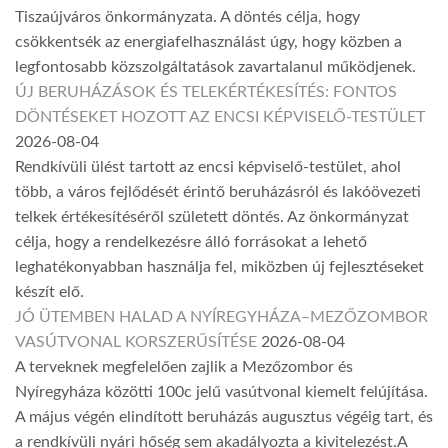
Tiszaújváros önkormányzata. A döntés célja, hogy
csökkentsék az energiafelhasználást úgy, hogy közben a
legfontosabb közszolgáltatások zavartalanul működjenek.
ÚJ BERUHÁZÁSOK ÉS TELEKÉRTÉKESÍTÉS: FONTOS
DÖNTÉSEKET HOZOTT AZ ENCSI KÉPVISELŐ-TESTÜLET
2026-08-04
Rendkívüli ülést tartott az encsi képviselő-testület, ahol
több, a város fejlődését érintő beruházásról és lakóövezeti
telkek értékesítéséről született döntés. Az önkormányzat
célja, hogy a rendelkezésre álló forrásokat a lehető
leghatékonyabban használja fel, miközben új fejlesztéseket
készít elő.
JÓ ÜTEMBEN HALAD A NYÍREGYHÁZA–MEZŐZOMBOR
VASÚTVONAL KORSZERŰSÍTÉSE
2026-08-04
A terveknek megfelelően zajlik a Mezőzombor és
Nyíregyháza közötti 100c jelű vasútvonal kiemelt felújítása.
A május végén elindított beruházás augusztus végéig tart, és
a rendkívüli nyári hőség sem akadályozta a kivitelezést.A