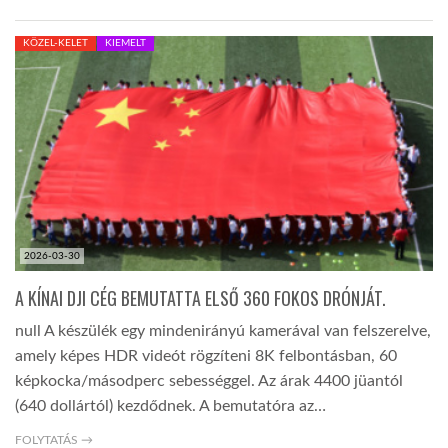
LATIMO.HU
KÖZEL-KELET
KIEMELT
GLOBOBOOK
2026-03-30
A KÍNAI DJI CÉG BEMUTATTA ELSŐ 360 FOKOS DRÓNJÁT.
null A készülék egy mindenirányú kamerával van felszerelve,
amely képes HDR videót rögzíteni 8K felbontásban, 60
képkocka/másodperc sebességgel. Az árak 4400 jüantól
(640 dollártól) kezdődnek. A bemutatóra az…
FOLYTATÁS →