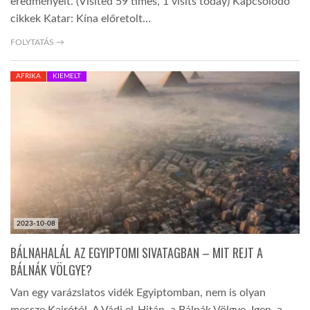
eredményeit. (Visited 59 times, 1 visits today) Kapcsolódó
cikkek Katar: Kína előretolt…
FOLYTATÁS →
AFRIKA
KIEMELT
2023-10-08
BÁLNAHALÁL AZ EGYIPTOMI SIVATAGBAN – MIT REJT A
BÁLNÁK VÖLGYE?
Van egy varázslatos vidék Egyiptomban, nem is olyan