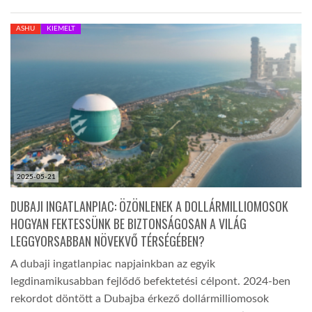
ASHU
KIEMELT
2025-05-21
DUBAJI INGATLANPIAC: ÖZÖNLENEK A DOLLÁRMILLIOMOSOK
HOGYAN FEKTESSÜNK BE BIZTONSÁGOSAN A VILÁG
LEGGYORSABBAN NÖVEKVŐ TÉRSÉGÉBEN?
A dubaji ingatlanpiac napjainkban az egyik
legdinamikusabban fejlődő befektetési célpont. 2024-ben
rekordot döntött a Dubajba érkező dollármilliomosok