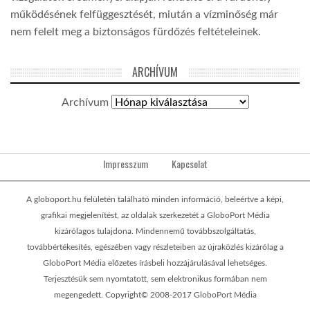
működésének felfüggesztését, miután a vízminőség már
nem felelt meg a biztonságos fürdőzés feltételeinek.
ARCHÍVUM
Archívum
Impresszum
Kapcsolat
A globoport.hu felületén található minden információ, beleértve a képi,
grafikai megjelenítést, az oldalak szerkezetét a GloboPort Média
kizárólagos tulajdona. Mindennemű továbbszolgáltatás,
továbbértékesítés, egészében vagy részleteiben az újraközlés kizárólag a
GloboPort Média előzetes írásbeli hozzájárulásával lehetséges.
Terjesztésük sem nyomtatott, sem elektronikus formában nem
megengedett. Copyright© 2008-2017 GloboPort Média