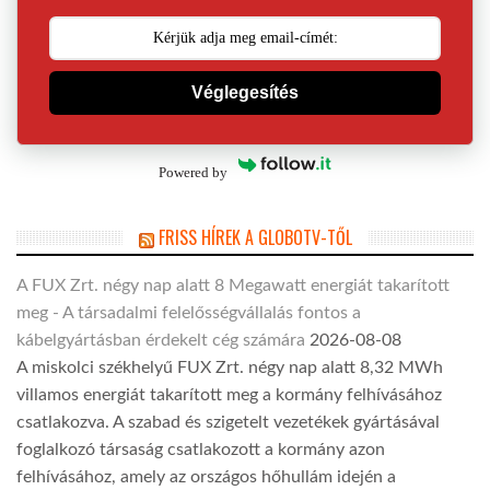
Véglegesítés
Powered by
FRISS HÍREK A GLOBOTV-TŐL
A FUX Zrt. négy nap alatt 8 Megawatt energiát takarított
meg - A társadalmi felelősségvállalás fontos a
kábelgyártásban érdekelt cég számára
2026-08-08
A miskolci székhelyű FUX Zrt. négy nap alatt 8,32 MWh
villamos energiát takarított meg a kormány felhívásához
csatlakozva. A szabad és szigetelt vezetékek gyártásával
foglalkozó társaság csatlakozott a kormány azon
felhívásához, amely az országos hőhullám idején a