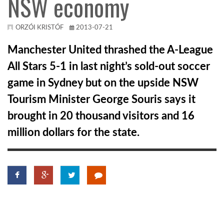
NSW economy
KÖZEL-KELET
ORZÓI KRISTÓF
2013-07-21
Manchester United thrashed the A-League
AUSZTRÁLIA
All Stars 5-1 in last night’s sold-out soccer
game in Sydney but on the upside NSW
A VILÁG ITTHON
Tourism Minister George Souris says it
brought in 20 thousand visitors and 16
MÉDIA
million dollars for the state.
GLOBOTV BP
HÍR3D