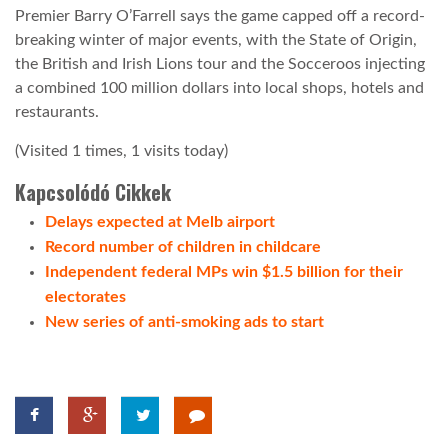
Premier Barry O’Farrell says the game capped off a record-
breaking winter of major events, with the State of Origin,
TROPICALMAGAZIN
the British and Irish Lions tour and the Socceroos injecting
a combined 100 million dollars into local shops, hotels and
GLOBOTV
restaurants.
(Visited 1 times, 1 visits today)
AFRIKA TUDÁSTÁR
Kapcsolódó Cikkek
Delays expected at Melb airport
A NAP SZÉPE
Record number of children in childcare
Independent federal MPs win $1.5 billion for their
electorates
LINKTR.EE
New series of anti-smoking ads to start
GLOBOZSARU
DOBRAVERO.HU