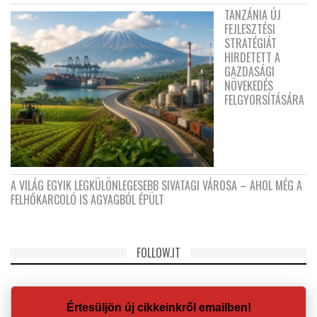
TANZÁNIA ÚJ
FEJLESZTÉSI
STRATÉGIÁT
HIRDETETT A
GAZDASÁGI
NÖVEKEDÉS
FELGYORSÍTÁSÁRA
A VILÁG EGYIK LEGKÜLÖNLEGESEBB SIVATAGI VÁROSA – AHOL MÉG A
FELHŐKARCOLÓ IS AGYAGBÓL ÉPÜLT
FOLLOW.IT
Értesüljön új cikkeinkről emailben!