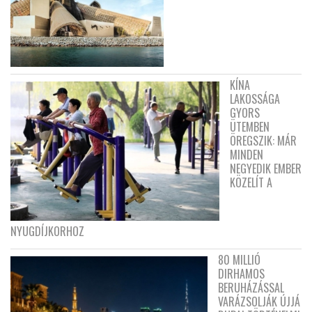
KÍNA
LAKOSSÁGA
GYORS
ÜTEMBEN
ÖREGSZIK: MÁR
MINDEN
NEGYEDIK EMBER
KÖZELÍT A
NYUGDÍJKORHOZ
80 MILLIÓ
DIRHAMOS
BERUHÁZÁSSAL
VARÁZSOLJÁK ÚJJÁ