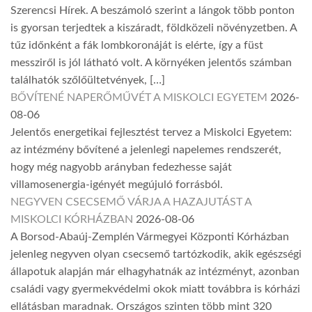
Szerencsi Hírek. A beszámoló szerint a lángok több ponton
is gyorsan terjedtek a kiszáradt, földközeli növényzetben. A
tűz időnként a fák lombkoronáját is elérte, így a füst
messziről is jól látható volt. A környéken jelentős számban
találhatók szőlőültetvények, […]
BŐVÍTENÉ NAPERŐMŰVÉT A MISKOLCI EGYETEM
2026-
08-06
Jelentős energetikai fejlesztést tervez a Miskolci Egyetem:
az intézmény bővítené a jelenlegi napelemes rendszerét,
hogy még nagyobb arányban fedezhesse saját
villamosenergia-igényét megújuló forrásból.
NEGYVEN CSECSEMŐ VÁRJA A HAZAJUTÁST A
MISKOLCI KÓRHÁZBAN
2026-08-06
A Borsod-Abaúj-Zemplén Vármegyei Központi Kórházban
jelenleg negyven olyan csecsemő tartózkodik, akik egészségi
állapotuk alapján már elhagyhatnák az intézményt, azonban
családi vagy gyermekvédelmi okok miatt továbbra is kórházi
ellátásban maradnak. Országos szinten több mint 320