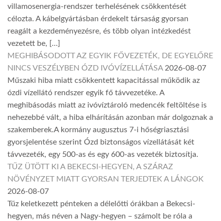
villamosenergia-rendszer terhelésének csökkentését
célozta. A kábelgyártásban érdekelt társaság gyorsan
reagált a kezdeményezésre, és több olyan intézkedést
vezetett be, […]
MEGHIBÁSODOTT AZ EGYIK FŐVEZETÉK, DE EGYELŐRE
NINCS VESZÉLYBEN ÓZD IVÓVÍZELLÁTÁSA
2026-08-07
Műszaki hiba miatt csökkentett kapacitással működik az
ózdi vízellátó rendszer egyik fő távvezetéke. A
meghibásodás miatt az ivóvíztároló medencék feltöltése is
nehezebbé vált, a hiba elhárításán azonban már dolgoznak a
szakemberek.A kormány augusztus 7-i hőségriasztási
gyorsjelentése szerint Ózd biztonságos vízellátását két
távvezeték, egy 500-as és egy 600-as vezeték biztosítja.
TŰZ ÜTÖTT KI A BEKECSI-HEGYEN, A SZÁRAZ
NÖVÉNYZET MIATT GYORSAN TERJEDTEK A LÁNGOK
2026-08-07
Tűz keletkezett pénteken a délelőtti órákban a Bekecsi-
hegyen, más néven a Nagy-hegyen – számolt be róla a