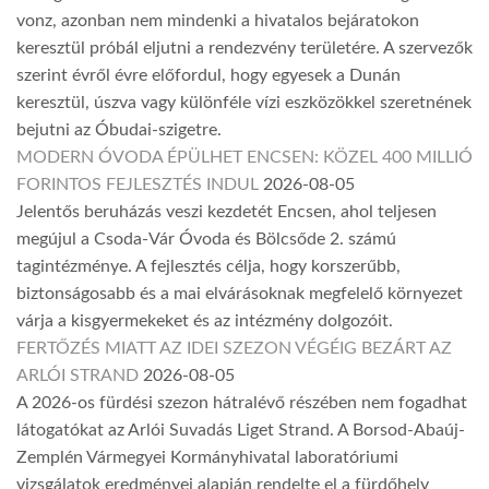
vonz, azonban nem mindenki a hivatalos bejáratokon
keresztül próbál eljutni a rendezvény területére. A szervezők
szerint évről évre előfordul, hogy egyesek a Dunán
keresztül, úszva vagy különféle vízi eszközökkel szeretnének
bejutni az Óbudai-szigetre.
MODERN ÓVODA ÉPÜLHET ENCSEN: KÖZEL 400 MILLIÓ
FORINTOS FEJLESZTÉS INDUL
2026-08-05
Jelentős beruházás veszi kezdetét Encsen, ahol teljesen
megújul a Csoda-Vár Óvoda és Bölcsőde 2. számú
tagintézménye. A fejlesztés célja, hogy korszerűbb,
biztonságosabb és a mai elvárásoknak megfelelő környezet
várja a kisgyermekeket és az intézmény dolgozóit.
FERTŐZÉS MIATT AZ IDEI SZEZON VÉGÉIG BEZÁRT AZ
ARLÓI STRAND
2026-08-05
A 2026-os fürdési szezon hátralévő részében nem fogadhat
látogatókat az Arlói Suvadás Liget Strand. A Borsod-Abaúj-
Zemplén Vármegyei Kormányhivatal laboratóriumi
vizsgálatok eredményei alapján rendelte el a fürdőhely