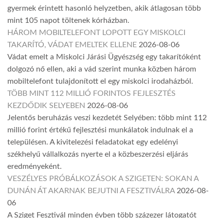
gyermek érintett hasonló helyzetben, akik átlagosan több
mint 105 napot töltenek kórházban.
HÁROM MOBILTELEFONT LOPOTT EGY MISKOLCI
TAKARÍTÓ, VÁDAT EMELTEK ELLENE
2026-08-06
Vádat emelt a Miskolci Járási Ügyészség egy takarítóként
dolgozó nő ellen, aki a vád szerint munka közben három
mobiltelefont tulajdonított el egy miskolci irodaházból.
TÖBB MINT 112 MILLIÓ FORINTOS FEJLESZTÉS
KEZDŐDIK SELYEBEN
2026-08-06
Jelentős beruházás veszi kezdetét Selyében: több mint 112
millió forint értékű fejlesztési munkálatok indulnak el a
településen. A kivitelezési feladatokat egy edelényi
székhelyű vállalkozás nyerte el a közbeszerzési eljárás
eredményeként.
VESZÉLYES PRÓBÁLKOZÁSOK A SZIGETEN: SOKAN A
DUNÁN ÁT AKARNAK BEJUTNI A FESZTIVÁLRA
2026-08-
06
A Sziget Fesztivál minden évben több százezer látogatót