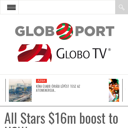
FŐOLDAL
AFRIKA
EURÓPA
ÁZSIA
ÁZSIA
KÍNA ÚJABB ÓRIÁSI LÉPÉST TESZ AZ
ATOMENERGIA…
ÉSZAK-AMERIKA
All Stars $16m boost to
LATIN-AMERIKA