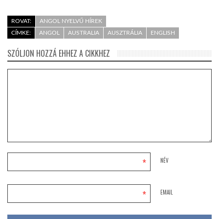
LATIMO.HU
ROVAT:
ANGOL NYELVŰ HÍREK
CÍMKE:
ANGOL
AUSTRALIA
AUSZTRÁLIA
ENGLISH
SZÓLJON HOZZÁ EHHEZ A CIKKHEZ
GLOBOBOOK
*
NÉV
*
EMAIL