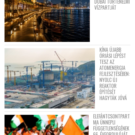
DUBAI TÖRTÉNELMI
VÍZPARTJÁT
KÍNA ÚJABB
ÓRIÁSI LÉPÉST
TESZ AZ
ATOMENERGIA
FEJLESZTÉSÉBEN:
NYOLC ÚJ
REAKTOR
ÉPÍTÉSÉT
HAGYTÁK JÓVÁ
ELEFÁNTCSONTPART
MA ÜNNEPLI
FÜGGETLENSÉGÉNEK
66. ÉVFORDULÓJÁT