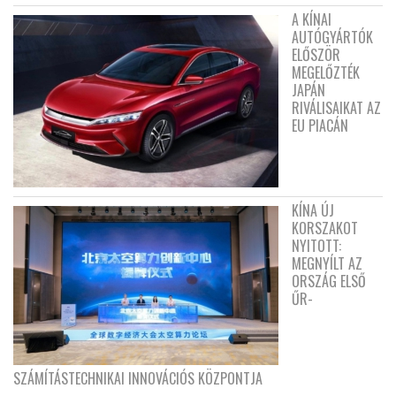
A KÍNAI
AUTÓGYÁRTÓK
ELŐSZÖR
MEGELŐZTÉK
JAPÁN
RIVÁLISAIKAT AZ
EU PIACÁN
KÍNA ÚJ
KORSZAKOT
NYITOTT:
MEGNYÍLT AZ
ORSZÁG ELSŐ
ŰR-
SZÁMÍTÁSTECHNIKAI INNOVÁCIÓS KÖZPONTJA