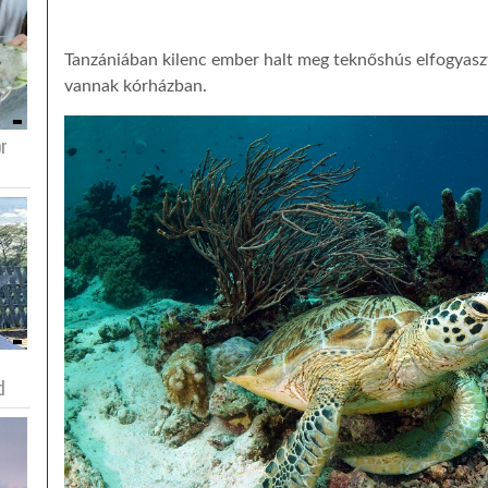
Tanzániában kilenc ember halt meg teknőshús elfogyasz
vannak kórházban.
or
d