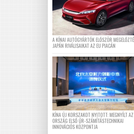
A KÍNAI AUTÓGYÁRTÓK ELŐSZÖR MEGELŐZT
JAPÁN RIVÁLISAIKAT AZ EU PIACÁN
KÍNA ÚJ KORSZAKOT NYITOTT: MEGNYÍLT AZ
ORSZÁG ELSŐ ŰR-SZÁMÍTÁSTECHNIKAI
INNOVÁCIÓS KÖZPONTJA