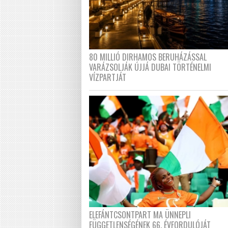
80 MILLIÓ DIRHAMOS BERUHÁZÁSSAL
VARÁZSOLJÁK ÚJJÁ DUBAI TÖRTÉNELMI
VÍZPARTJÁT
ELEFÁNTCSONTPART MA ÜNNEPLI
FÜGGETLENSÉGÉNEK 66. ÉVFORDULÓJÁT