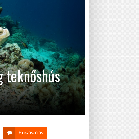
g teknőshús
Hozzászólás