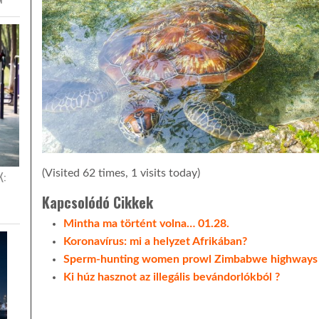
(Visited 62 times, 1 visits today)
K:
Kapcsolódó Cikkek
Mintha ma történt volna… 01.28.
Koronavírus: mi a helyzet Afrikában?
Sperm-hunting women prowl Zimbabwe highways
Ki húz hasznot az illegális bevándorlókból ?