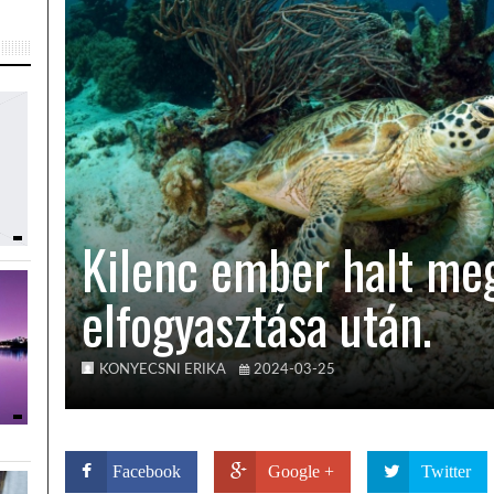
Kilenc ember halt me
elfogyasztása után.
KONYECSNI ERIKA
2024-03-25
Facebook
Google +
Twitter