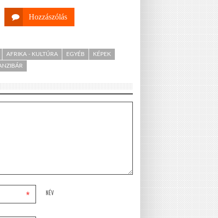
Hozzászólás
AFRIKA - KULTÚRA
EGYÉB
KÉPEK
ANZIBÁR
*
NÉV