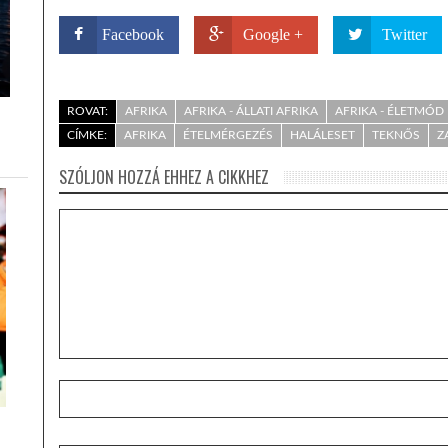
Facebook
Google +
Twitter
ROVAT:
AFRIKA
AFRIKA - ÁLLATI AFRIKA
AFRIKA - ÉLETMÓD
CÍMKE:
AFRIKA
ÉTELMÉRGEZÉS
HALÁLESET
TEKNŐS
Z
SZÓLJON HOZZÁ EHHEZ A CIKKHEZ