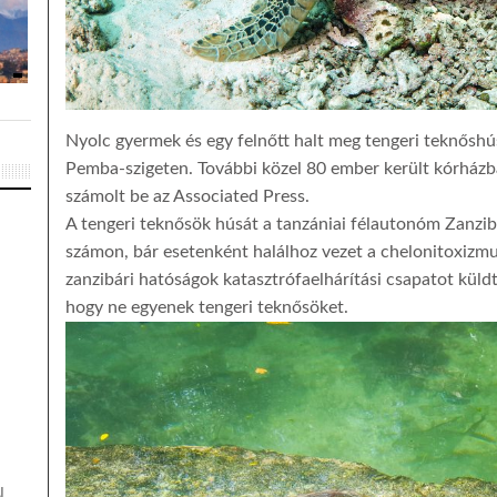
Nyolc gyermek és egy felnőtt halt meg tengeri teknőshús
Pemba-szigeten. További közel 80 ember került kórházba
számolt be az Associated Press.
A tengeri teknősök húsát a tanzániai félautonóm Zanzib
számon, bár esetenként halálhoz vezet a chelonitoxizmu
zanzibári hatóságok katasztrófaelhárítási csapatot küldte
hogy ne egyenek tengeri teknősöket.
N