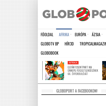
FŐOLDAL
AFRIKA
EURÓPA
ÁZSIA
ELEFÁNTCSONTPART MA ÜNNEPLI FÜGGETLENSÉGÉNEK 66. ÉVFORDULÓJÁT
HÁTBORZONGATÓ KAPCSOLAT A HAMBURGI KÉSELŐ ÉS A KOMBINÓS GYILKOS KÖZÖTT
KÍNA LAKOSSÁGA GYORS ÜTEMBEN
GLOBOTV BP
HÍR3D
TROPICALMAGAZI
GLOBOBOOK
AFRIKA
AFRIKA
ÚJ MECSETTEL
ELEFÁNTCSONTPART MA
GAZDAGODOTT NIGER EGYIK
ÜNNEPLI FÜGGETLENSÉGÉNEK
LEGNAGYOBB VÁROSA
66. ÉVFORDULÓJÁT
GLOBOPORT A FACEBOOKON!