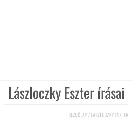
KÖZEL-KELET
AUSZTRÁLIA
A VILÁG ITTHON
MÉDIA
Lászloczky Eszter írásai
GLOBOTV BP
KEZDŐLAP
/
LÁSZLOCZKY ESZTER
HÍR3D