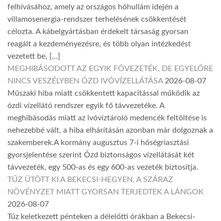
felhívásához, amely az országos hőhullám idején a
villamosenergia-rendszer terhelésének csökkentését
célozta. A kábelgyártásban érdekelt társaság gyorsan
reagált a kezdeményezésre, és több olyan intézkedést
vezetett be, […]
MEGHIBÁSODOTT AZ EGYIK FŐVEZETÉK, DE EGYELŐRE
NINCS VESZÉLYBEN ÓZD IVÓVÍZELLÁTÁSA
2026-08-07
Műszaki hiba miatt csökkentett kapacitással működik az
ózdi vízellátó rendszer egyik fő távvezetéke. A
meghibásodás miatt az ivóvíztároló medencék feltöltése is
nehezebbé vált, a hiba elhárításán azonban már dolgoznak a
szakemberek.A kormány augusztus 7-i hőségriasztási
gyorsjelentése szerint Ózd biztonságos vízellátását két
távvezeték, egy 500-as és egy 600-as vezeték biztosítja.
TŰZ ÜTÖTT KI A BEKECSI-HEGYEN, A SZÁRAZ
NÖVÉNYZET MIATT GYORSAN TERJEDTEK A LÁNGOK
2026-08-07
Tűz keletkezett pénteken a délelőtti órákban a Bekecsi-