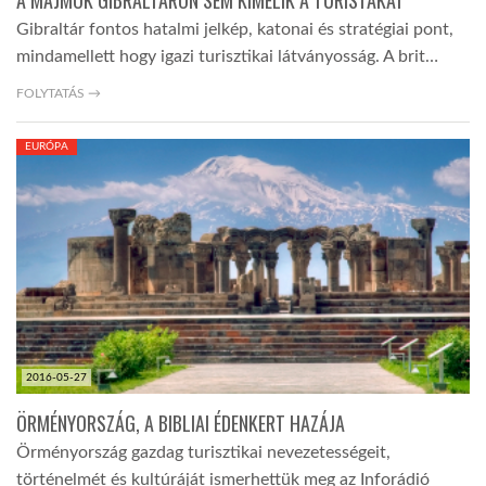
A MAJMOK GIBRALTÁRON SEM KÍMÉLIK A TURISTÁKAT
Gibraltár fontos hatalmi jelkép, katonai és stratégiai pont,
mindamellett hogy igazi turisztikai látványosság. A brit…
FOLYTATÁS →
EURÓPA
2016-05-27
ÖRMÉNYORSZÁG, A BIBLIAI ÉDENKERT HAZÁJA
Örményország gazdag turisztikai nevezetességeit,
történelmét és kultúráját ismerhettük meg az Inforádió