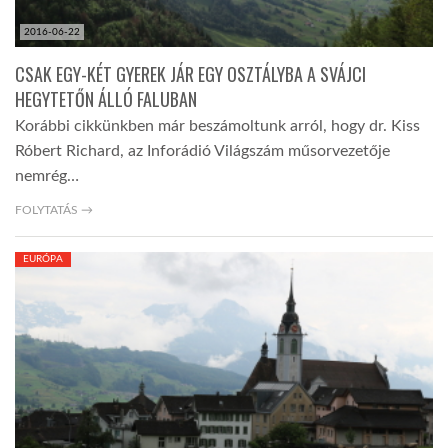
2016-06-22
CSAK EGY-KÉT GYEREK JÁR EGY OSZTÁLYBA A SVÁJCI
HEGYTETŐN ÁLLÓ FALUBAN
Korábbi cikkünkben már beszámoltunk arról, hogy dr. Kiss
Róbert Richard, az Inforádió Világszám műsorvezetője
nemrég…
FOLYTATÁS →
EURÓPA