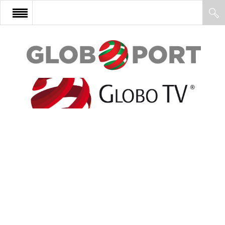
FŐOLDAL
AFRIKA
EURÓPA
ÁZSIA
ÉSZAK-AMERIKA
LATIN-AMERIKA