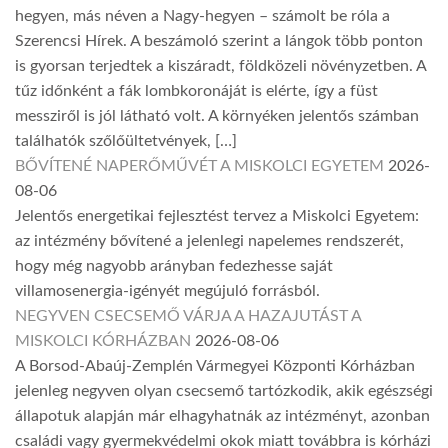
hegyen, más néven a Nagy-hegyen – számolt be róla a
Szerencsi Hírek. A beszámoló szerint a lángok több ponton
is gyorsan terjedtek a kiszáradt, földközeli növényzetben. A
tűz időnként a fák lombkoronáját is elérte, így a füst
messziről is jól látható volt. A környéken jelentős számban
találhatók szőlőültetvények, […]
BŐVÍTENÉ NAPERŐMŰVÉT A MISKOLCI EGYETEM
2026-
08-06
Jelentős energetikai fejlesztést tervez a Miskolci Egyetem:
az intézmény bővítené a jelenlegi napelemes rendszerét,
hogy még nagyobb arányban fedezhesse saját
villamosenergia-igényét megújuló forrásból.
NEGYVEN CSECSEMŐ VÁRJA A HAZAJUTÁST A
MISKOLCI KÓRHÁZBAN
2026-08-06
A Borsod-Abaúj-Zemplén Vármegyei Központi Kórházban
jelenleg negyven olyan csecsemő tartózkodik, akik egészségi
állapotuk alapján már elhagyhatnák az intézményt, azonban
családi vagy gyermekvédelmi okok miatt továbbra is kórházi