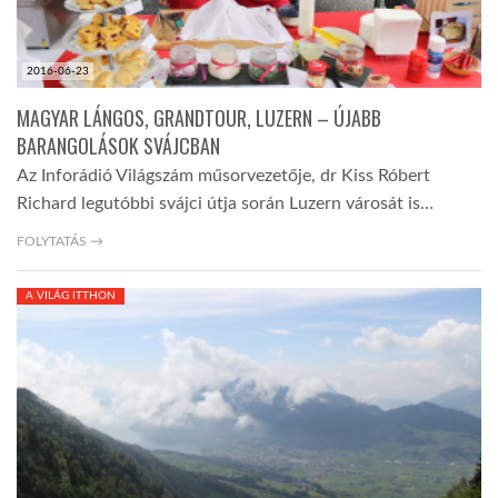
2016-06-23
MAGYAR LÁNGOS, GRANDTOUR, LUZERN – ÚJABB
BARANGOLÁSOK SVÁJCBAN
Az Inforádió Világszám műsorvezetője, dr Kiss Róbert
Richard legutóbbi svájci útja során Luzern városát is…
FOLYTATÁS →
A VILÁG ITTHON