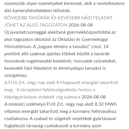
nyomozók olyan személyeket keresnek, akik a rendelkezésre
álló kamerafelvételeken láthatók.
RÖVIDEBB TANÓRÁK ÉS KEVESEBB HÁZI FELADAT
JÖHET AZ ALSÓ TAGOZATON
2026-08-08
Új javaslatcsomaggal alakítaná gyermekközpontúbbá az
alsó tagozatos oktatást az Oktatási és Gyermekügyi
Minisztérium. A „Legyen élmény a tanulás!” című, 14
pontból álló szakmai ajánlás többek között a tanórák
hosszának rugalmasabb kezelését, hosszabb szüneteket,
kevesebb házi feladatot és élményalapú tanulást is
szorgalmaz.
A FUX Zrt. négy nap alatt 8 Megawatt energiát takarított
meg - A társadalmi felelősségvállalás fontos a
kábelgyártásban érdekelt cég számára
2026-08-08
A miskolci székhelyű FUX Zrt. négy nap alatt 8,32 MWh
villamos energiát takarított meg a kormány felhívásához
csatlakozva. A szabad és szigetelt vezetékek gyártásával
foglalkozó társaság csatlakozott a kormány azon