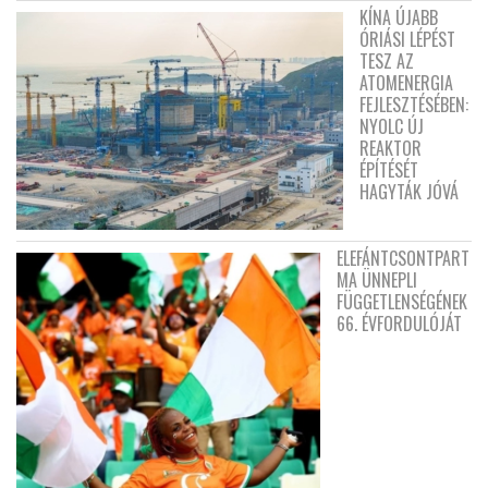
KÍNA ÚJABB
ÓRIÁSI LÉPÉST
TESZ AZ
ATOMENERGIA
FEJLESZTÉSÉBEN:
NYOLC ÚJ
REAKTOR
ÉPÍTÉSÉT
HAGYTÁK JÓVÁ
ELEFÁNTCSONTPART
MA ÜNNEPLI
FÜGGETLENSÉGÉNEK
66. ÉVFORDULÓJÁT