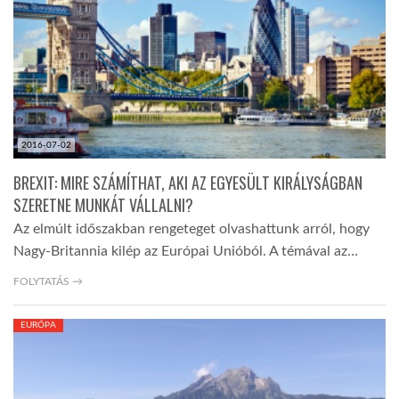
LATIMO.HU
GLOBOBOOK
2016-07-02
BREXIT: MIRE SZÁMÍTHAT, AKI AZ EGYESÜLT KIRÁLYSÁGBAN
SZERETNE MUNKÁT VÁLLALNI?
Az elmúlt időszakban rengeteget olvashattunk arról, hogy
Nagy-Britannia kilép az Európai Unióból. A témával az…
FOLYTATÁS →
EURÓPA