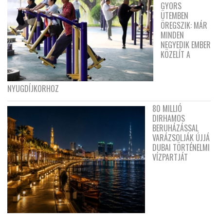
GYORS
ÜTEMBEN
ÖREGSZIK: MÁR
MINDEN
NEGYEDIK EMBER
KÖZELÍT A
NYUGDÍJKORHOZ
80 MILLIÓ
DIRHAMOS
BERUHÁZÁSSAL
VARÁZSOLJÁK ÚJJÁ
DUBAI TÖRTÉNELMI
VÍZPARTJÁT