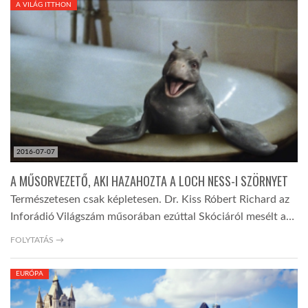
A VILÁG ITTHON
TROPICALMAGAZIN
GLOBOTV
AFRIKA TUDÁSTÁR
2016-07-07
A NAP SZÉPE
A MŰSORVEZETŐ, AKI HAZAHOZTA A LOCH NESS-I SZÖRNYET
Természetesen csak képletesen. Dr. Kiss Róbert Richard az
LINKTR.EE
Inforádió Világszám műsorában ezúttal Skóciáról mesélt a…
FOLYTATÁS →
GLOBOZSARU
EURÓPA
DOBRAVERO.HU