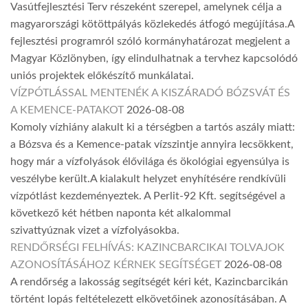
Vasútfejlesztési Terv részeként szerepel, amelynek célja a
magyarországi kötöttpályás közlekedés átfogó megújítása.A
fejlesztési programról szóló kormányhatározat megjelent a
Magyar Közlönyben, így elindulhatnak a tervhez kapcsolódó
uniós projektek előkészítő munkálatai.
VÍZPÓTLÁSSAL MENTENÉK A KISZÁRADÓ BÓZSVÁT ÉS
A KEMENCE-PATAKOT
2026-08-08
Komoly vízhiány alakult ki a térségben a tartós aszály miatt:
a Bózsva és a Kemence-patak vízszintje annyira lecsökkent,
hogy már a vízfolyások élővilága és ökológiai egyensúlya is
veszélybe került.A kialakult helyzet enyhítésére rendkívüli
vízpótlást kezdeményeztek. A Perlit-92 Kft. segítségével a
következő két hétben naponta két alkalommal
szivattyúznak vizet a vízfolyásokba.
RENDŐRSÉGI FELHÍVÁS: KAZINCBARCIKAI TOLVAJOK
AZONOSÍTÁSÁHOZ KÉRNEK SEGÍTSÉGET
2026-08-08
A rendőrség a lakosság segítségét kéri két, Kazincbarcikán
történt lopás feltételezett elkövetőinek azonosításában. A