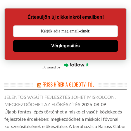
Értesüljön új cikkeinkről emailben!
Véglegesítés
Powered by
FRISS HÍREK A GLOBOTV-TŐL
JELENTŐS VASÚTI FEJLESZTÉS JÖHET MISKOLCON,
MEGKEZDŐDHET AZ ELŐKÉSZÍTÉS
2026-08-09
Újabb fontos lépés történhet a miskolci vasúti közlekedés
fejlesztése érdekében: megkezdődhet a miskolci fővonal
korszerűsítésének előkészítése. A beruházás a Baross Gábor