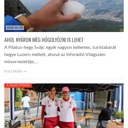
2016-06-25
AHOL NYÁRON MÉG HÓGOLYÓZNI IS LEHET
A Pilátus-hegy Svájc egyik nagyon kellemes, turistabarát
hegye Luzern mellett, ahová az Inforádió Világszám
műsorvezetője,…
FOLYTATÁS →
A VILÁG ITTHON