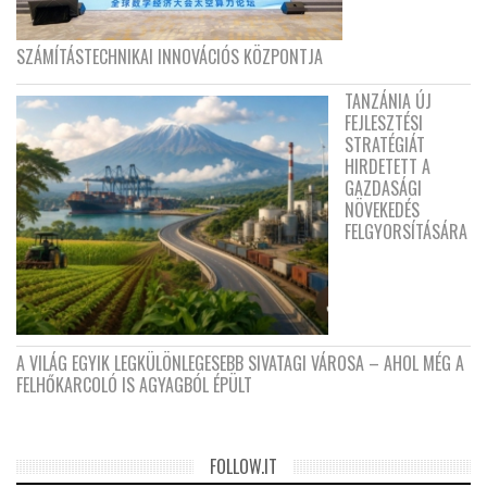
SZÁMÍTÁSTECHNIKAI INNOVÁCIÓS KÖZPONTJA
TANZÁNIA ÚJ
FEJLESZTÉSI
STRATÉGIÁT
HIRDETETT A
GAZDASÁGI
NÖVEKEDÉS
FELGYORSÍTÁSÁRA
A VILÁG EGYIK LEGKÜLÖNLEGESEBB SIVATAGI VÁROSA – AHOL MÉG A
FELHŐKARCOLÓ IS AGYAGBÓL ÉPÜLT
FOLLOW.IT