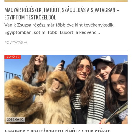
MAGYAR RÉGÉSZEK, HAJÓÚT, SZÁGULDÁS A SIVATAGBAN –
EGYIPTOM TESTKÖZELBŐL
Vanik Zsuzsa régész már több éve kint tevékenykedik
Egyiptomban, sőt mi több, Luxort, a kedvenc…
FOLYTATÁS →
EURÓPA
2016-06-02