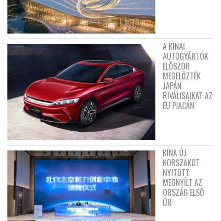
A KÍNAI
AUTÓGYÁRTÓK
ELŐSZÖR
MEGELŐZTÉK
JAPÁN
RIVÁLISAIKAT AZ
EU PIACÁN
KÍNA ÚJ
KORSZAKOT
NYITOTT:
MEGNYÍLT AZ
ORSZÁG ELSŐ
ŰR-