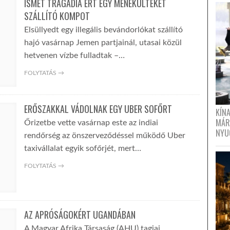
ISMÉT TRAGÁDIA ÉRT EGY MENEKÜLTEKET
SZÁLLÍTÓ KOMPOT
Elsüllyedt egy illegális bevándorlókat szállító
hajó vasárnap Jemen partjainál, utasai közül
hetvenen vízbe fulladtak –…
FOLYTATÁS →
ERŐSZAKKAL VÁDOLNAK EGY UBER SOFŐRT
KÍN
MÁR
Őrizetbe vette vasárnap este az indiai
NYU
rendőrség az önszerveződéssel működő Uber
taxivállalat egyik sofőrjét, mert…
FOLYTATÁS →
AZ APRÓSÁGOKÉRT UGANDÁBAN
A Magyar Afrika Társaság (AHU) tagjai