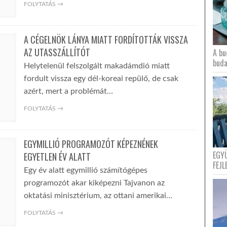
FOLYTATÁS →
A CÉGELNÖK LÁNYA MIATT FORDÍTOTTÁK VISSZA
AZ UTASSZÁLLÍTÓT
A bu
buda
Helytelenül felszolgált makadámdió miatt
fordult vissza egy dél-koreai repülő, de csak
azért, mert a problémát…
FOLYTATÁS →
EGYMILLIÓ PROGRAMOZÓT KÉPEZNÉNEK
EGY
EGYETLEN ÉV ALATT
FEJL
Egy év alatt egymillió számítógépes
programozót akar kiképezni Tajvanon az
oktatási minisztérium, az ottani amerikai…
FOLYTATÁS →