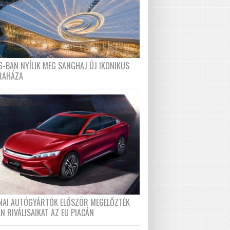
6-BAN NYÍLIK MEG SANGHAJ ÚJ IKONIKUS
RAHÁZA
ÍNAI AUTÓGYÁRTÓK ELŐSZÖR MEGELŐZTÉK
N RIVÁLISAIKAT AZ EU PIACÁN