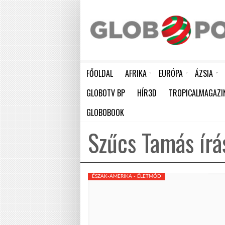
FŐOLDAL
AFRIKA
EURÓPA
ÁZSIA
ELEFÁNTCSONTPART MA ÜNNEPLI FÜGGETLENSÉGÉNEK 66. ÉVFORDULÓJÁT
HÁTBORZONGATÓ KAPCSOLAT A HAMBURGI KÉSELŐ ÉS A KOMBINÓS GYILKOS KÖZÖTT
KÍNA ÚJABB ÓRIÁSI LÉPÉST TESZ AZ ATOMENERGIA FEJLESZTÉSÉBEN: NYOLC ÚJ REAKTO
GLOBOTV BP
HÍR3D
TROPICALMAGAZI
GLOBOBOOK
Szűcs Tamás írá
ÉSZAK-AMERIKA - ÉLETMÓD