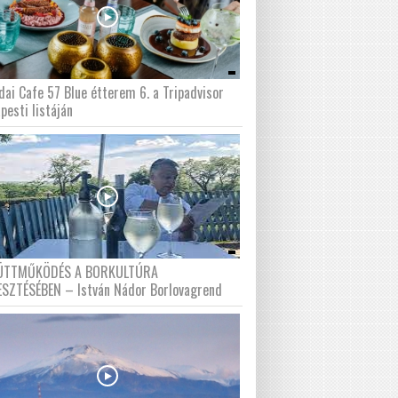
dai Cafe 57 Blue étterem 6. a Tripadvisor
pesti listáján
ÜTTMŰKÖDÉS A BORKULTÚRA
ESZTÉSÉBEN – István Nádor Borlovagrend