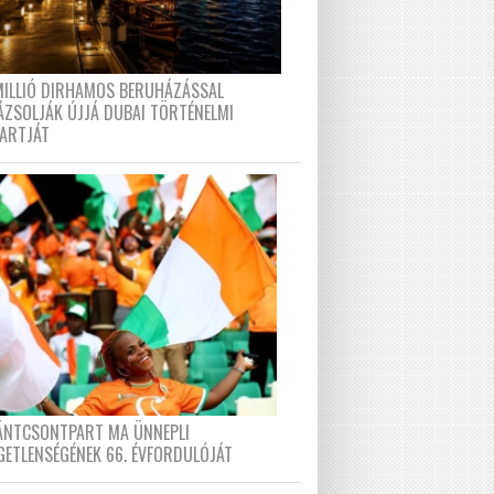
MILLIÓ DIRHAMOS BERUHÁZÁSSAL
ÁZSOLJÁK ÚJJÁ DUBAI TÖRTÉNELMI
PARTJÁT
FÁNTCSONTPART MA ÜNNEPLI
GETLENSÉGÉNEK 66. ÉVFORDULÓJÁT