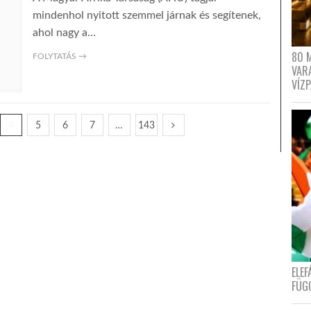
mindenhol nyitott szemmel járnak és segítenek,
ahol nagy a…
80 
FOLYTATÁS →
VAR
VÍZ
4
5
6
7
…
143
ELE
FÜG