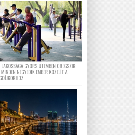
A LAKOSSÁGA GYORS ÜTEMBEN ÖREGSZIK:
 MINDEN NEGYEDIK EMBER KÖZELÍT A
GDÍJKORHOZ