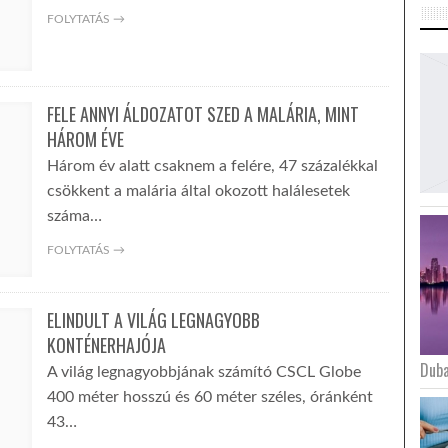
FOLYTATÁS →
FELE ANNYI ÁLDOZATOT SZED A MALÁRIA, MINT
HÁROM ÉVE
Három év alatt csaknem a felére, 47 százalékkal
csökkent a malária által okozott halálesetek
száma…
FOLYTATÁS →
ELINDULT A VILÁG LEGNAGYOBB
KONTÉNERHAJÓJA
Duba
A világ legnagyobbjának számító CSCL Globe
400 méter hosszú és 60 méter széles, óránként
43…