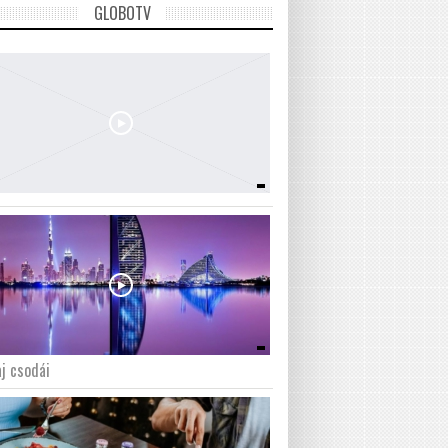
GLOBOTV
j csodái