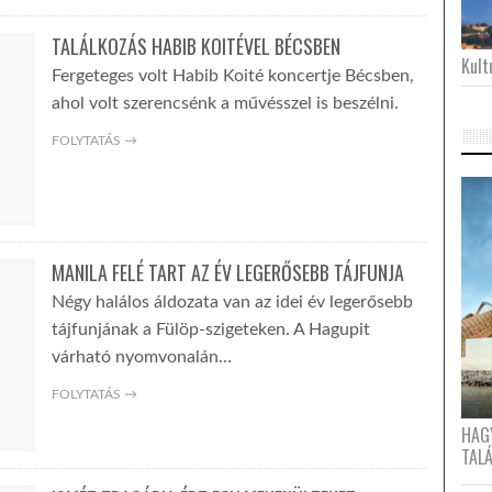
TALÁLKOZÁS HABIB KOITÉVEL BÉCSBEN
Kultu
Fergeteges volt Habib Koité koncertje Bécsben,
ahol volt szerencsénk a művésszel is beszélni.
FOLYTATÁS →
MANILA FELÉ TART AZ ÉV LEGERŐSEBB TÁJFUNJA
Négy halálos áldozata van az idei év legerősebb
tájfunjának a Fülöp-szigeteken. A Hagupit
várható nyomvonalán…
FOLYTATÁS →
HAG
TAL