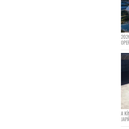
202
OPE
A K
JAPÁ