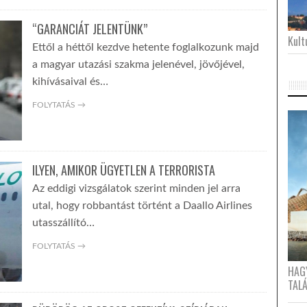
“GARANCIÁT JELENTÜNK”
Kultu
Ettől a héttől kezdve hetente foglalkozunk majd
a magyar utazási szakma jelenével, jövőjével,
kihívásaival és…
FOLYTATÁS →
ILYEN, AMIKOR ÜGYETLEN A TERRORISTA
Az eddigi vizsgálatok szerint minden jel arra
utal, hogy robbantást történt a Daallo Airlines
utasszállító…
FOLYTATÁS →
HAG
TAL