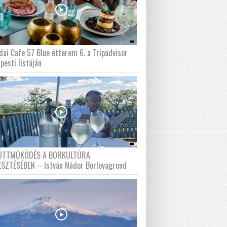
dai Cafe 57 Blue étterem 6. a Tripadvisor
pesti listáján
ÜTTMŰKÖDÉS A BORKULTÚRA
ESZTÉSÉBEN – István Nádor Borlovagrend