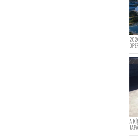
202
OPE
A K
JAPÁ