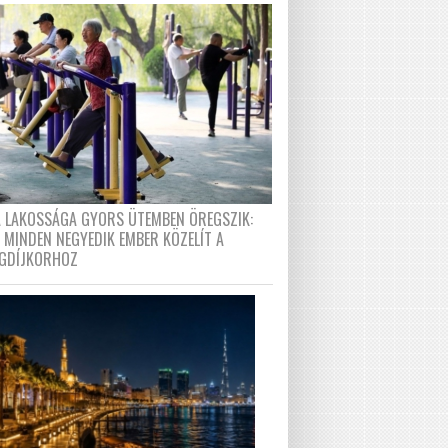
A LAKOSSÁGA GYORS ÜTEMBEN ÖREGSZIK:
 MINDEN NEGYEDIK EMBER KÖZELÍT A
GDÍJKORHOZ