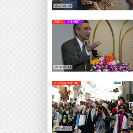
2017-01-06
ÁZSIA
KIEMELT
2016-05-11
A VILÁG ITTHON
2016-05-06