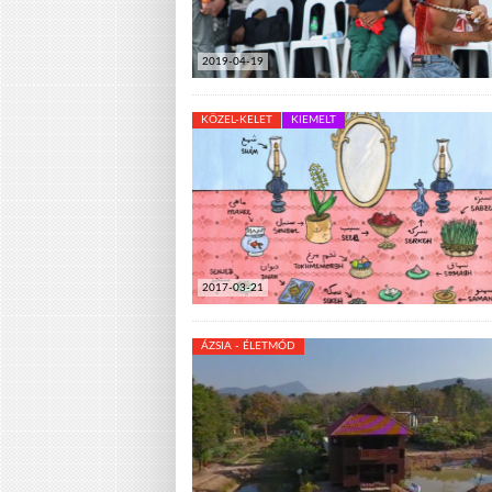
2019-04-19
KÖZEL-KELET
KIEMELT
2017-03-21
ÁZSIA - ÉLETMÓD