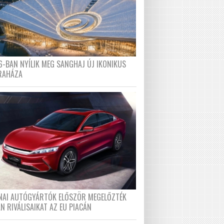
6-BAN NYÍLIK MEG SANGHAJ ÚJ IKONIKUS
RAHÁZA
ÍNAI AUTÓGYÁRTÓK ELŐSZÖR MEGELŐZTÉK
N RIVÁLISAIKAT AZ EU PIACÁN