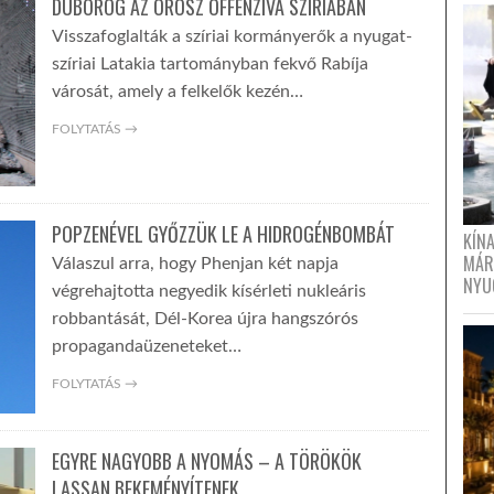
DÜBÖRÖG AZ OROSZ OFFENZÍVA SZÍRIÁBAN
Visszafoglalták a szíriai kormányerők a nyugat-
szíriai Latakia tartományban fekvő Rabíja
városát, amely a felkelők kezén…
FOLYTATÁS →
POPZENÉVEL GYŐZZÜK LE A HIDROGÉNBOMBÁT
KÍN
MÁR
Válaszul arra, hogy Phenjan két napja
NYU
végrehajtotta negyedik kísérleti nukleáris
robbantását, Dél-Korea újra hangszórós
propagandaüzeneteket…
FOLYTATÁS →
EGYRE NAGYOBB A NYOMÁS – A TÖRÖKÖK
LASSAN BEKEMÉNYÍTENEK