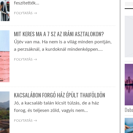
feszítették…
FOLYTATÁS →
MIT KERES MA A 7 SZ AZ IRÁNI ASZTALOKON?
Újév van ma. Ha nem is a világ minden pontján,
a perzsáknál, a kurdoknál mindenképpen.…
FOLYTATÁS →
KACSALÁBON FORGÓ HÁZ ÉPÜLT THAIFÖLDÖN
Jó, a kacsaláb talán kicsit túlzás, de a ház
Duba
forog, és teljesen zöld, vagyis nem…
FOLYTATÁS →