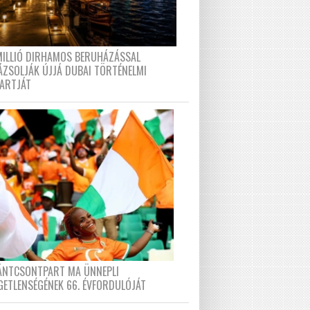
MILLIÓ DIRHAMOS BERUHÁZÁSSAL
ÁZSOLJÁK ÚJJÁ DUBAI TÖRTÉNELMI
PARTJÁT
FÁNTCSONTPART MA ÜNNEPLI
GETLENSÉGÉNEK 66. ÉVFORDULÓJÁT