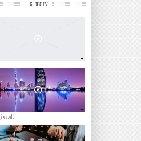
GLOBOTV
j csodái