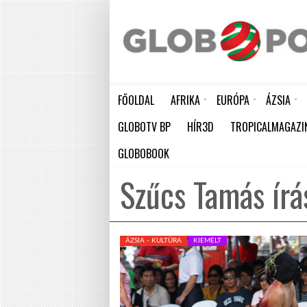
FŐOLDAL
AFRIKA
EURÓPA
ÁZSIA
ELEFÁNTCSONTPART MA ÜNNEPLI FÜGGETLENSÉGÉNEK 66. ÉVFORDULÓJÁT
HÁTBORZONGATÓ KAPCSOLAT A HAMBURGI KÉSELŐ ÉS A KOMBINÓS GYILKOS KÖZÖTT
KÍNA ÚJABB ÓRIÁSI LÉPÉST TESZ AZ ATOMENERGIA FEJLESZTÉSÉBEN: NYOLC ÚJ REAKTO
GLOBOTV BP
HÍR3D
TROPICALMAGAZI
GLOBOBOOK
Szűcs Tamás írá
ÁZSIA - KULTÚRA
KIEMELT