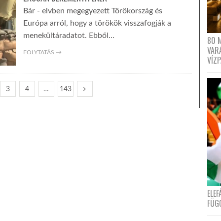
Bár - elvben megegyezett Törökország és
Európa arról, hogy a törökök visszafogják a
menekültáradatot. Ebből…
80 
VAR
FOLYTATÁS →
VÍZ
3
4
…
143
ELE
FÜG