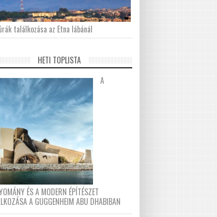
́rák találkozása az Etna lábánál
HETI TOPLISTA
A
YOMÁNY ÉS A MODERN ÉPÍTÉSZET
ÁLKOZÁSA A GUGGENHEIM ABU DHABIBAN