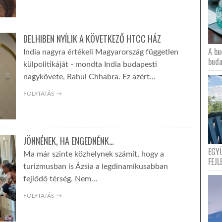
DELHIBEN NYÍLIK A KÖVETKEZŐ HTCC HÁZ
A bu
India nagyra értékeli Magyarország független
buda
külpolitikáját - mondta India budapesti
nagykövete, Rahul Chhabra. Ez azért…
FOLYTATÁS →
JÖNNÉNEK, HA ENGEDNÉNK…
EGY
Ma már szinte közhelynek számít, hogy a
FEJL
turizmusban is Ázsia a legdinamikusabban
fejlődő térség. Nem…
FOLYTATÁS →