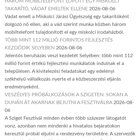
HÁROM MOBILTELEFONT LOPOTT EGY MISKOLCI
TAKARÍTÓ, VÁDAT EMELTEK ELLENE
2026-08-06
Vádat emelt a Miskolci Járási Ügyészség egy takarítóként
dolgozó nő ellen, aki a vád szerint munka közben három
mobiltelefont tulajdonított el egy miskolci irodaházból.
TÖBB MINT 112 MILLIÓ FORINTOS FEJLESZTÉS
KEZDŐDIK SELYEBEN
2026-08-06
Jelentős beruházás veszi kezdetét Selyében: több mint 112
millió forint értékű fejlesztési munkálatok indulnak el a
településen. A kivitelezési feladatokat egy edelényi
székhelyű vállalkozás nyerte el a közbeszerzési eljárás
eredményeként.
VESZÉLYES PRÓBÁLKOZÁSOK A SZIGETEN: SOKAN A
DUNÁN ÁT AKARNAK BEJUTNI A FESZTIVÁLRA
2026-08-
06
A Sziget Fesztivál minden évben több százezer látogatót
vonz, azonban nem mindenki a hivatalos bejáratokon
keresztül próbál eljutni a rendezvény területére. A szervezők