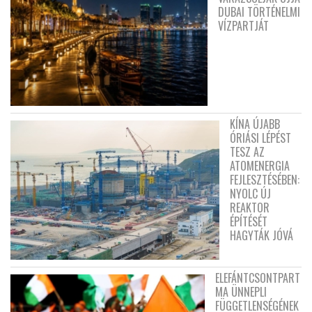
DUBAI TÖRTÉNELMI
VÍZPARTJÁT
KÍNA ÚJABB
ÓRIÁSI LÉPÉST
TESZ AZ
ATOMENERGIA
FEJLESZTÉSÉBEN:
NYOLC ÚJ
REAKTOR
ÉPÍTÉSÉT
HAGYTÁK JÓVÁ
ELEFÁNTCSONTPART
MA ÜNNEPLI
FÜGGETLENSÉGÉNEK