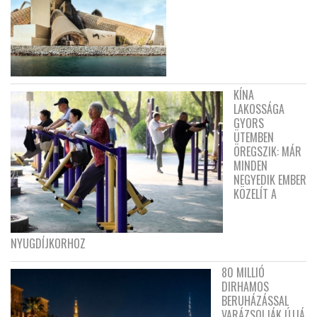
KÍNA
LAKOSSÁGA
GYORS
ÜTEMBEN
ÖREGSZIK: MÁR
MINDEN
NEGYEDIK EMBER
KÖZELÍT A
NYUGDÍJKORHOZ
80 MILLIÓ
DIRHAMOS
BERUHÁZÁSSAL
VARÁZSOLJÁK ÚJJÁ