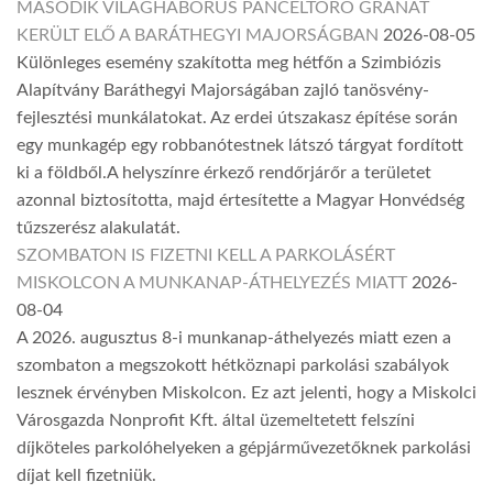
MÁSODIK VILÁGHÁBORÚS PÁNCÉLTÖRŐ GRÁNÁT
KERÜLT ELŐ A BARÁTHEGYI MAJORSÁGBAN
2026-08-05
Különleges esemény szakította meg hétfőn a Szimbiózis
Alapítvány Baráthegyi Majorságában zajló tanösvény-
fejlesztési munkálatokat. Az erdei útszakasz építése során
egy munkagép egy robbanótestnek látszó tárgyat fordított
ki a földből.A helyszínre érkező rendőrjárőr a területet
azonnal biztosította, majd értesítette a Magyar Honvédség
tűzszerész alakulatát.
SZOMBATON IS FIZETNI KELL A PARKOLÁSÉRT
MISKOLCON A MUNKANAP-ÁTHELYEZÉS MIATT
2026-
08-04
A 2026. augusztus 8-i munkanap-áthelyezés miatt ezen a
szombaton a megszokott hétköznapi parkolási szabályok
lesznek érvényben Miskolcon. Ez azt jelenti, hogy a Miskolci
Városgazda Nonprofit Kft. által üzemeltetett felszíni
díjköteles parkolóhelyeken a gépjárművezetőknek parkolási
díjat kell fizetniük.