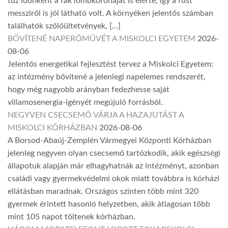
tűz időnként a fák lombkoronáját is elérte, így a füst
messziről is jól látható volt. A környéken jelentős számban
találhatók szőlőültetvények, […]
BŐVÍTENÉ NAPERŐMŰVÉT A MISKOLCI EGYETEM
2026-
08-06
Jelentős energetikai fejlesztést tervez a Miskolci Egyetem:
az intézmény bővítené a jelenlegi napelemes rendszerét,
hogy még nagyobb arányban fedezhesse saját
villamosenergia-igényét megújuló forrásból.
NEGYVEN CSECSEMŐ VÁRJA A HAZAJUTÁST A
MISKOLCI KÓRHÁZBAN
2026-08-06
A Borsod-Abaúj-Zemplén Vármegyei Központi Kórházban
jelenleg negyven olyan csecsemő tartózkodik, akik egészségi
állapotuk alapján már elhagyhatnák az intézményt, azonban
családi vagy gyermekvédelmi okok miatt továbbra is kórházi
ellátásban maradnak. Országos szinten több mint 320
gyermek érintett hasonló helyzetben, akik átlagosan több
mint 105 napot töltenek kórházban.