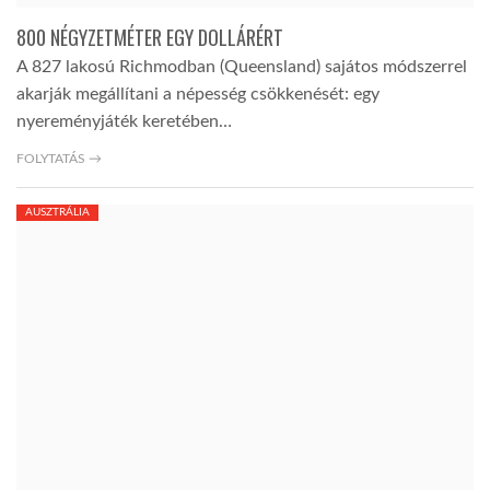
800 NÉGYZETMÉTER EGY DOLLÁRÉRT
TROPICALMAGAZIN
A 827 lakosú Richmodban (Queensland) sajátos módszerrel
akarják megállítani a népesség csökkenését: egy
GLOBOTV
nyereményjáték keretében…
FOLYTATÁS →
AFRIKA TUDÁSTÁR
AUSZTRÁLIA
A NAP SZÉPE
LINKTR.EE
GLOBOZSARU
DOBRAVERO.HU