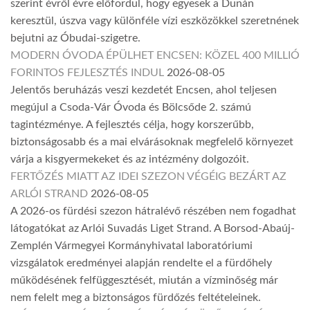
szerint évről évre előfordul, hogy egyesek a Dunán
keresztül, úszva vagy különféle vízi eszközökkel szeretnének
bejutni az Óbudai-szigetre.
MODERN ÓVODA ÉPÜLHET ENCSEN: KÖZEL 400 MILLIÓ
FORINTOS FEJLESZTÉS INDUL
2026-08-05
Jelentős beruházás veszi kezdetét Encsen, ahol teljesen
megújul a Csoda-Vár Óvoda és Bölcsőde 2. számú
tagintézménye. A fejlesztés célja, hogy korszerűbb,
biztonságosabb és a mai elvárásoknak megfelelő környezet
várja a kisgyermekeket és az intézmény dolgozóit.
FERTŐZÉS MIATT AZ IDEI SZEZON VÉGÉIG BEZÁRT AZ
ARLÓI STRAND
2026-08-05
A 2026-os fürdési szezon hátralévő részében nem fogadhat
látogatókat az Arlói Suvadás Liget Strand. A Borsod-Abaúj-
Zemplén Vármegyei Kormányhivatal laboratóriumi
vizsgálatok eredményei alapján rendelte el a fürdőhely
működésének felfüggesztését, miután a vízminőség már
nem felelt meg a biztonságos fürdőzés feltételeinek.