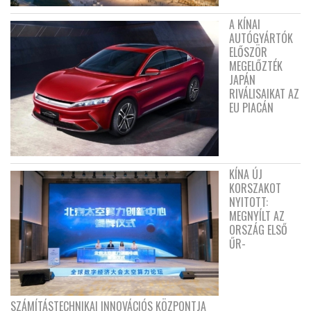
A KÍNAI
AUTÓGYÁRTÓK
ELŐSZÖR
MEGELŐZTÉK
JAPÁN
RIVÁLISAIKAT AZ
EU PIACÁN
KÍNA ÚJ
KORSZAKOT
NYITOTT:
MEGNYÍLT AZ
ORSZÁG ELSŐ
ŰR-
SZÁMÍTÁSTECHNIKAI INNOVÁCIÓS KÖZPONTJA