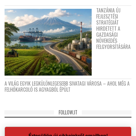
TANZÁNIA ÚJ
FEJLESZTÉSI
STRATÉGIÁT
HIRDETETT A
GAZDASÁGI
NÖVEKEDÉS
FELGYORSÍTÁSÁRA
A VILÁG EGYIK LEGKÜLÖNLEGESEBB SIVATAGI VÁROSA – AHOL MÉG A
FELHŐKARCOLÓ IS AGYAGBÓL ÉPÜLT
FOLLOW.IT
Értesüljön új cikkeinkről emailben!