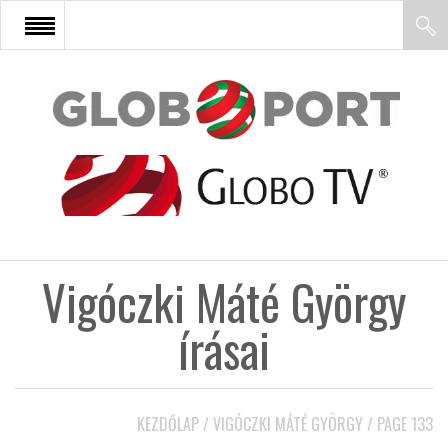
FŐOLDAL
AFRIKA
EURÓPA
Vigóczki Máté György
ÁZSIA
írásai
ÉSZAK-AMERIKA
KEZDŐLAP
/
VIGÓCZKI MÁTÉ GYÖRGY
/
PAGE 133
LATIN-AMERIKA