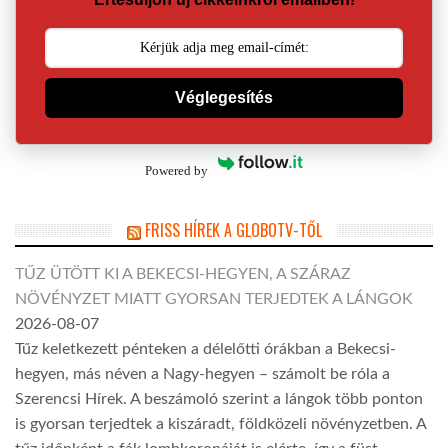
Véglegesítés
Powered by
FRISS HÍREK A GLOBOTV-TŐL
TŰZ ÜTÖTT KI A BEKECSI-HEGYEN, A SZÁRAZ
NÖVÉNYZET MIATT GYORSAN TERJEDTEK A LÁNGOK
2026-08-07
Tűz keletkezett pénteken a délelőtti órákban a Bekecsi-
hegyen, más néven a Nagy-hegyen – számolt be róla a
Szerencsi Hírek. A beszámoló szerint a lángok több ponton
is gyorsan terjedtek a kiszáradt, földközeli növényzetben. A