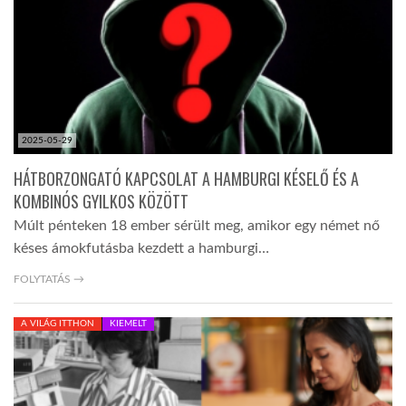
2025-05-29
HÁTBORZONGATÓ KAPCSOLAT A HAMBURGI KÉSELŐ ÉS A
KOMBINÓS GYILKOS KÖZÖTT
Múlt pénteken 18 ember sérült meg, amikor egy német nő
késes ámokfutásba kezdett a hamburgi…
FOLYTATÁS →
A VILÁG ITTHON
KIEMELT