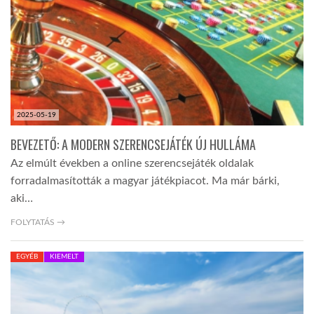
2025-05-19
BEVEZETŐ: A MODERN SZERENCSEJÁTÉK ÚJ HULLÁMA
Az elmúlt években a online szerencsejáték oldalak
forradalmasították a magyar játékpiacot. Ma már bárki,
aki…
FOLYTATÁS →
EGYÉB
KIEMELT