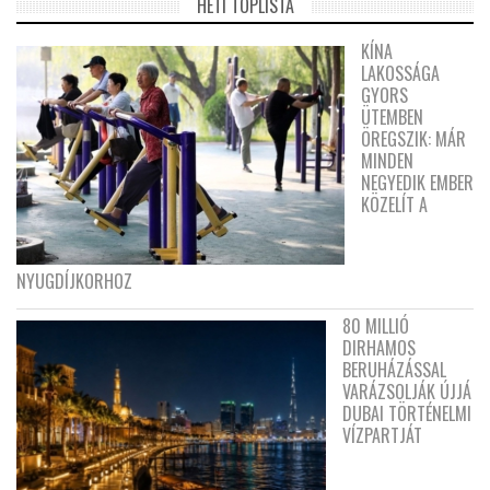
HETI TOPLISTA
KÍNA
LAKOSSÁGA
GYORS
ÜTEMBEN
ÖREGSZIK: MÁR
MINDEN
NEGYEDIK EMBER
KÖZELÍT A
NYUGDÍJKORHOZ
80 MILLIÓ
DIRHAMOS
BERUHÁZÁSSAL
VARÁZSOLJÁK ÚJJÁ
DUBAI TÖRTÉNELMI
VÍZPARTJÁT