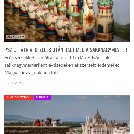
2025-04-09
PSZICHIÁTRIAI KEZELÉS UTÁN HALT MEG A SAKKNAGYMESTER
Erős szerekkel szedálták a pszichiátrián F. Ivánt, aki
sakknagymesterként évtizedeken át szerzett érdemeket
Magyarországnak, mielőtt…
FOLYTATÁS →
A VILÁG ITTHON
KIEMELT