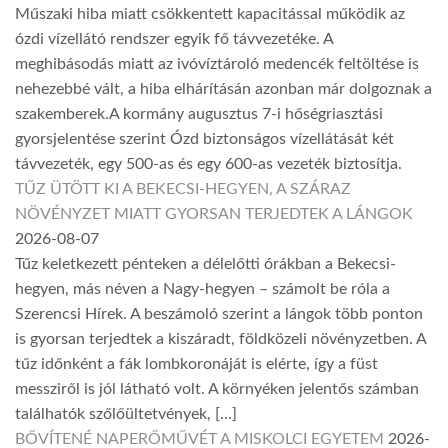
Műszaki hiba miatt csökkentett kapacitással működik az
ózdi vízellátó rendszer egyik fő távvezetéke. A
meghibásodás miatt az ivóvíztároló medencék feltöltése is
nehezebbé vált, a hiba elhárításán azonban már dolgoznak a
szakemberek.A kormány augusztus 7-i hőségriasztási
gyorsjelentése szerint Ózd biztonságos vízellátását két
távvezeték, egy 500-as és egy 600-as vezeték biztosítja.
TŰZ ÜTÖTT KI A BEKECSI-HEGYEN, A SZÁRAZ
NÖVÉNYZET MIATT GYORSAN TERJEDTEK A LÁNGOK
2026-08-07
Tűz keletkezett pénteken a délelőtti órákban a Bekecsi-
hegyen, más néven a Nagy-hegyen – számolt be róla a
Szerencsi Hírek. A beszámoló szerint a lángok több ponton
is gyorsan terjedtek a kiszáradt, földközeli növényzetben. A
tűz időnként a fák lombkoronáját is elérte, így a füst
messziről is jól látható volt. A környéken jelentős számban
találhatók szőlőültetvények, […]
BŐVÍTENÉ NAPERŐMŰVÉT A MISKOLCI EGYETEM
2026-