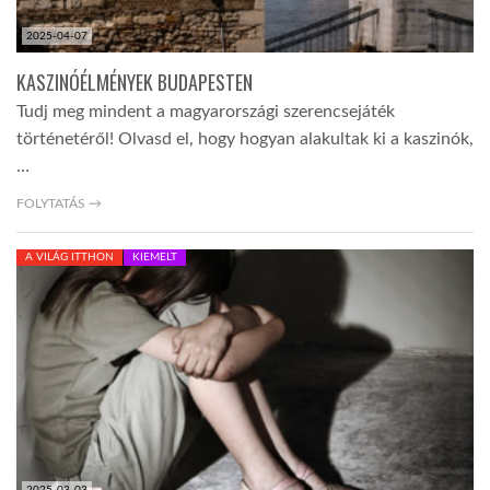
2025-04-07
KASZINÓÉLMÉNYEK BUDAPESTEN
Tudj meg mindent a magyarországi szerencsejáték
történetéről! Olvasd el, hogy hogyan alakultak ki a kaszinók,
…
FOLYTATÁS →
A VILÁG ITTHON
KIEMELT