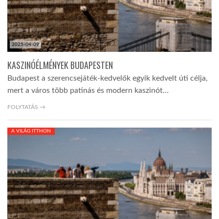
2025-04-09
KASZINÓÉLMÉNYEK BUDAPESTEN
Budapest a szerencsejáték-kedvelők egyik kedvelt úti célja,
mert a város több patinás és modern kaszinót…
FOLYTATÁS →
A VILÁG ITTHON