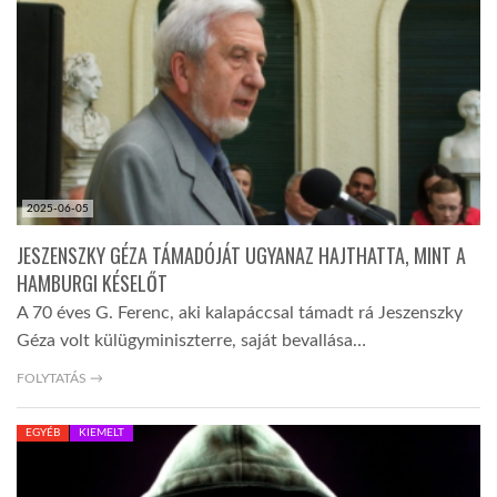
LATIMO.HU
GLOBOBOOK
2025-06-05
JESZENSZKY GÉZA TÁMADÓJÁT UGYANAZ HAJTHATTA, MINT A
HAMBURGI KÉSELŐT
A 70 éves G. Ferenc, aki kalapáccsal támadt rá Jeszenszky
Géza volt külügyminiszterre, saját bevallása…
FOLYTATÁS →
EGYÉB
KIEMELT