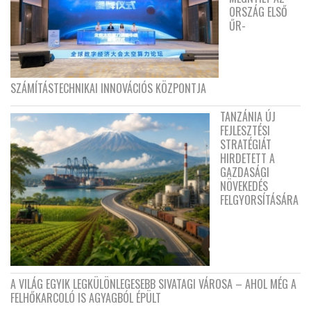
ORSZÁG ELSŐ
ŰR-
SZÁMÍTÁSTECHNIKAI INNOVÁCIÓS KÖZPONTJA
TANZÁNIA ÚJ
FEJLESZTÉSI
STRATÉGIÁT
HIRDETETT A
GAZDASÁGI
NÖVEKEDÉS
FELGYORSÍTÁSÁRA
A VILÁG EGYIK LEGKÜLÖNLEGESEBB SIVATAGI VÁROSA – AHOL MÉG A
FELHŐKARCOLÓ IS AGYAGBÓL ÉPÜLT