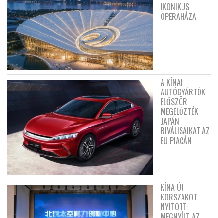
IKONIKUS
OPERAHÁZA
A KÍNAI
AUTÓGYÁRTÓK
ELŐSZÖR
MEGELŐZTÉK
JAPÁN
RIVÁLISAIKAT AZ
EU PIACÁN
KÍNA ÚJ
KORSZAKOT
NYITOTT:
MEGNYÍLT AZ