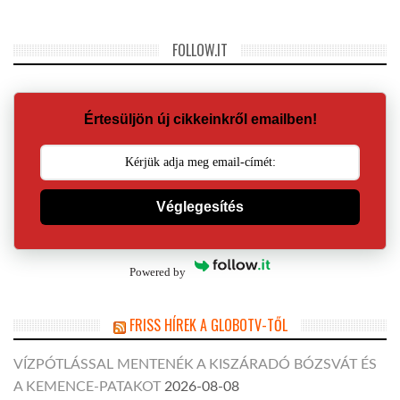
FOLLOW.IT
Értesüljön új cikkeinkről emailben!
Véglegesítés
Powered by
FRISS HÍREK A GLOBOTV-TŐL
VÍZPÓTLÁSSAL MENTENÉK A KISZÁRADÓ BÓZSVÁT ÉS
A KEMENCE-PATAKOT
2026-08-08