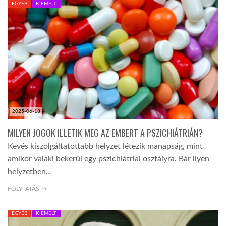
EGYÉB
KIEMELT
TROPICALMAGAZIN
GLOBOTV
AFRIKA TUDÁSTÁR
2025-06-18
A NAP SZÉPE
MILYEN JOGOK ILLETIK MEG AZ EMBERT A PSZICHIÁTRIÁN?
Kevés kiszolgáltatottabb helyzet létezik manapság, mint
LINKTR.EE
amikor valaki bekerül egy pszichiátriai osztályra. Bár ilyen
helyzetben…
GLOBOZSARU
FOLYTATÁS →
EGYÉB
KIEMELT
DOBRAVERO.HU