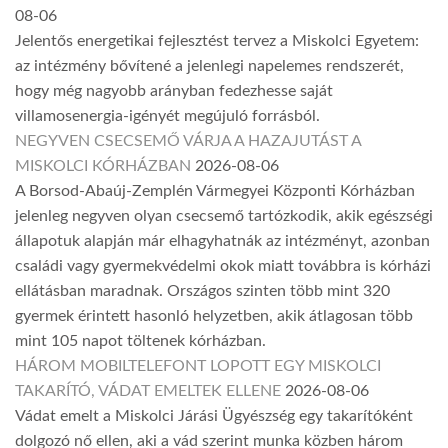
08-06
Jelentős energetikai fejlesztést tervez a Miskolci Egyetem:
az intézmény bővítené a jelenlegi napelemes rendszerét,
hogy még nagyobb arányban fedezhesse saját
villamosenergia-igényét megújuló forrásból.
NEGYVEN CSECSEMŐ VÁRJA A HAZAJUTÁST A
MISKOLCI KÓRHÁZBAN
2026-08-06
A Borsod-Abaúj-Zemplén Vármegyei Központi Kórházban
jelenleg negyven olyan csecsemő tartózkodik, akik egészségi
állapotuk alapján már elhagyhatnák az intézményt, azonban
családi vagy gyermekvédelmi okok miatt továbbra is kórházi
ellátásban maradnak. Országos szinten több mint 320
gyermek érintett hasonló helyzetben, akik átlagosan több
mint 105 napot töltenek kórházban.
HÁROM MOBILTELEFONT LOPOTT EGY MISKOLCI
TAKARÍTÓ, VÁDAT EMELTEK ELLENE
2026-08-06
Vádat emelt a Miskolci Járási Ügyészség egy takarítóként
dolgozó nő ellen, aki a vád szerint munka közben három