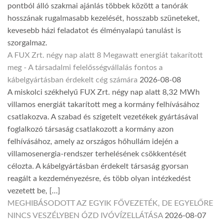
pontból álló szakmai ajánlás többek között a tanórák
hosszának rugalmasabb kezelését, hosszabb szüneteket,
kevesebb házi feladatot és élményalapú tanulást is
szorgalmaz.
A FUX Zrt. négy nap alatt 8 Megawatt energiát takarított
meg - A társadalmi felelősségvállalás fontos a
kábelgyártásban érdekelt cég számára
2026-08-08
A miskolci székhelyű FUX Zrt. négy nap alatt 8,32 MWh
villamos energiát takarított meg a kormány felhívásához
csatlakozva. A szabad és szigetelt vezetékek gyártásával
foglalkozó társaság csatlakozott a kormány azon
felhívásához, amely az országos hőhullám idején a
villamosenergia-rendszer terhelésének csökkentését
célozta. A kábelgyártásban érdekelt társaság gyorsan
reagált a kezdeményezésre, és több olyan intézkedést
vezetett be, […]
MEGHIBÁSODOTT AZ EGYIK FŐVEZETÉK, DE EGYELŐRE
NINCS VESZÉLYBEN ÓZD IVÓVÍZELLÁTÁSA
2026-08-07