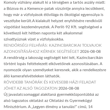
Komoly vízhiány alakult ki a térségben a tartós aszály miatt:
a Bózsva és a Kemence-patak vízszintje annyira lecsökkent,
hogy már a vízfolyások élővilága és ökológiai egyensúlya is
veszélybe került.A kialakult helyzet enyhítésére rendkívüli
vízpótlást kezdeményeztek. A Perlit-92 Kft. segítségével a
következő két hétben naponta két alkalommal
szivattyúznak vizet a vízfolyásokba.
RENDŐRSÉGI FELHÍVÁS: KAZINCBARCIKAI TOLVAJOK
AZONOSÍTÁSÁHOZ KÉRNEK SEGÍTSÉGET
2026-08-08
A rendőrség a lakosság segítségét kéri két, Kazincbarcikán
történt lopás feltételezett elkövetőinek azonosításában. A
nyomozók olyan személyeket keresnek, akik a rendelkezésre
álló kamerafelvételeken láthatók.
RÖVIDEBB TANÓRÁK ÉS KEVESEBB HÁZI FELADAT
JÖHET AZ ALSÓ TAGOZATON
2026-08-08
Új javaslatcsomaggal alakítaná gyermekközpontúbbá az
alsó tagozatos oktatást az Oktatási és Gyermekügyi
Minisztérium. A „Legyen élmény a tanulás!” című, 14