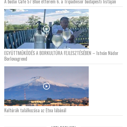
A budai Cafe 57 Blue étterem 6. a Tripadvisor budapesti listáján
EGYÜTTMŰKÖDÉS A BORKULTÚRA FEJLESZTÉSÉBEN – István Nádor
Borlovagrend
Kultúrák találkozása az Etna lábánál