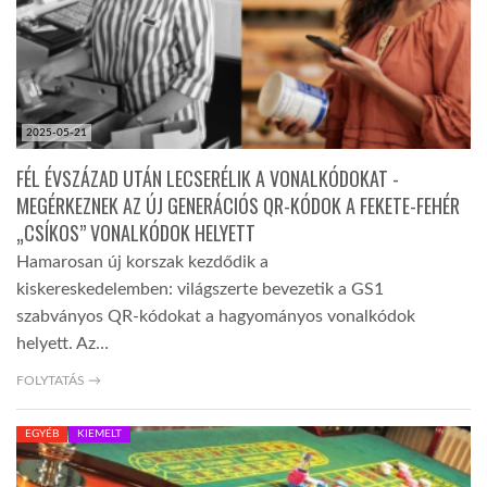
2025-05-21
FÉL ÉVSZÁZAD UTÁN LECSERÉLIK A VONALKÓDOKAT -
MEGÉRKEZNEK AZ ÚJ GENERÁCIÓS QR-KÓDOK A FEKETE-FEHÉR
„CSÍKOS” VONALKÓDOK HELYETT
Hamarosan új korszak kezdődik a
kiskereskedelemben: világszerte bevezetik a GS1
szabványos QR-kódokat a hagyományos vonalkódok
helyett. Az…
FOLYTATÁS →
EGYÉB
KIEMELT