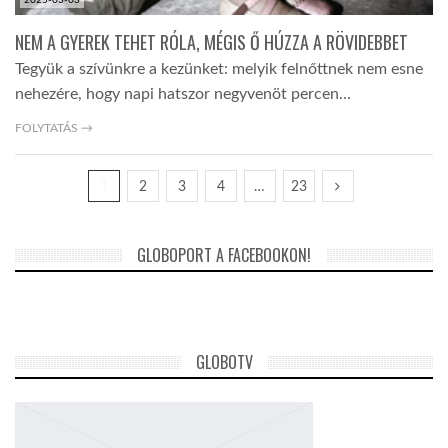
2025-03-03
NEM A GYEREK TEHET RÓLA, MÉGIS Ő HÚZZA A RÖVIDEBBET
Tegyük a szívünkre a kezünket: melyik felnőttnek nem esne
nehezére, hogy napi hatszor negyvenöt percen…
FOLYTATÁS →
1
2
3
4
…
23
GLOBOPORT A FACEBOOKON!
GLOBOTV