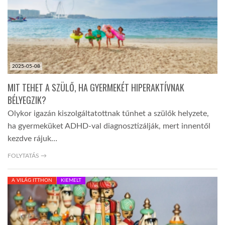
2025-05-08
MIT TEHET A SZÜLŐ, HA GYERMEKÉT HIPERAKTÍVNAK
BÉLYEGZIK?
Olykor igazán kiszolgáltatottnak tűnhet a szülők helyzete,
ha gyermeküket ADHD-val diagnosztizálják, mert innentől
kezdve rájuk…
FOLYTATÁS →
A VILÁG ITTHON
KIEMELT