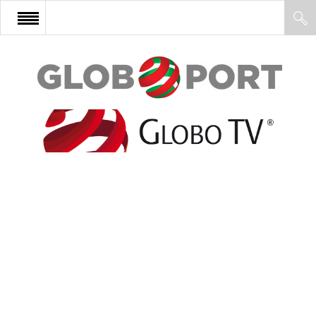
FŐOLDAL
AFRIKA
EURÓPA
ÁZSIA
ÉSZAK-AMERIKA
LATIN-AMERIKA