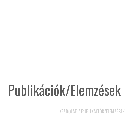
KÖZEL-KELET
AUSZTRÁLIA
A VILÁG ITTHON
MÉDIA
Publikációk/Elemzések
GLOBOTV BP
KEZDŐLAP
/
PUBLIKÁCIÓK/ELEMZÉSEK
HÍR3D