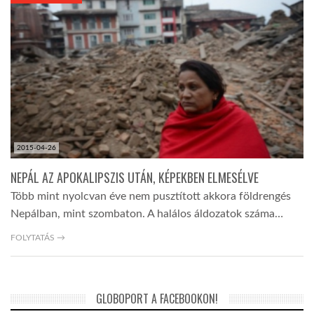
KÖZEL-KELET
AUSZTRÁLIA
A VILÁG ITTHON
2015-04-26
MÉDIA
NEPÁL AZ APOKALIPSZIS UTÁN, KÉPEKBEN ELMESÉLVE
Több mint nyolcvan éve nem pusztított akkora földrengés
Nepálban, mint szombaton. A halálos áldozatok száma…
FOLYTATÁS →
GLOBOTV BP
GLOBOPORT A FACEBOOKON!
HÍR3D