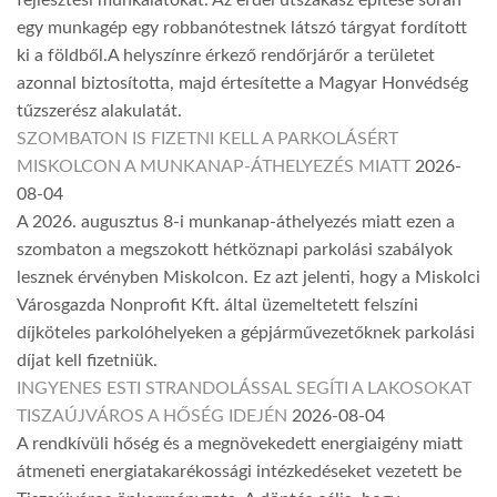
fejlesztési munkálatokat. Az erdei útszakasz építése során
egy munkagép egy robbanótestnek látszó tárgyat fordított
ki a földből.A helyszínre érkező rendőrjárőr a területet
azonnal biztosította, majd értesítette a Magyar Honvédség
tűzszerész alakulatát.
SZOMBATON IS FIZETNI KELL A PARKOLÁSÉRT
MISKOLCON A MUNKANAP-ÁTHELYEZÉS MIATT
2026-
08-04
A 2026. augusztus 8-i munkanap-áthelyezés miatt ezen a
szombaton a megszokott hétköznapi parkolási szabályok
lesznek érvényben Miskolcon. Ez azt jelenti, hogy a Miskolci
Városgazda Nonprofit Kft. által üzemeltetett felszíni
díjköteles parkolóhelyeken a gépjárművezetőknek parkolási
díjat kell fizetniük.
INGYENES ESTI STRANDOLÁSSAL SEGÍTI A LAKOSOKAT
TISZAÚJVÁROS A HŐSÉG IDEJÉN
2026-08-04
A rendkívüli hőség és a megnövekedett energiaigény miatt
átmeneti energiatakarékossági intézkedéseket vezetett be