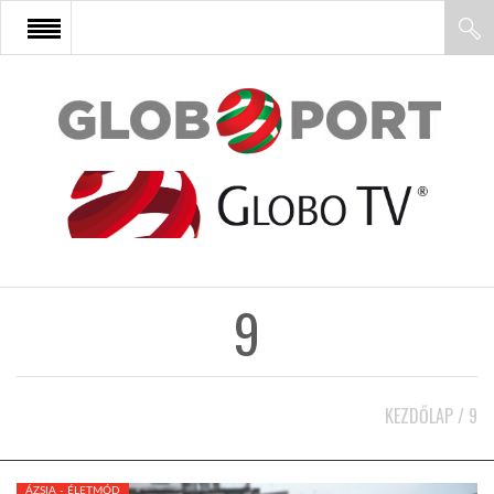
FŐOLDAL
AFRIKA
EURÓPA
9
ÁZSIA
ÉSZAK-AMERIKA
KEZDŐLAP
/
9
LATIN-AMERIKA
ÁZSIA - ÉLETMÓD