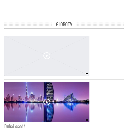
TROPICALMAGAZIN
GLOBOTV
GLOBOTV
AFRIKA TUDÁSTÁR
A NAP SZÉPE
LINKTR.EE
GLOBOZSARU
DOBRAVERO.HU
Dubaj csodái