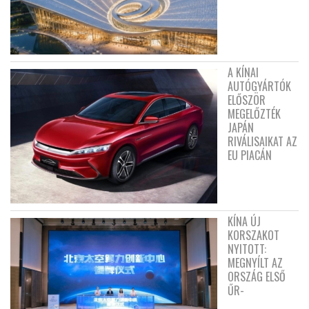
A KÍNAI
AUTÓGYÁRTÓK
ELŐSZÖR
MEGELŐZTÉK
JAPÁN
RIVÁLISAIKAT AZ
EU PIACÁN
KÍNA ÚJ
KORSZAKOT
NYITOTT:
MEGNYÍLT AZ
ORSZÁG ELSŐ
ŰR-