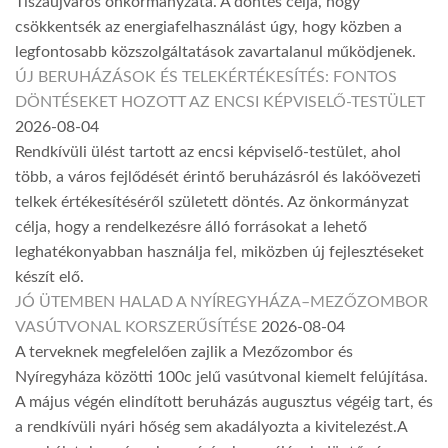
Tiszaújváros önkormányzata. A döntés célja, hogy
csökkentsék az energiafelhasználást úgy, hogy közben a
legfontosabb közszolgáltatások zavartalanul működjenek.
ÚJ BERUHÁZÁSOK ÉS TELEKÉRTÉKESÍTÉS: FONTOS
DÖNTÉSEKET HOZOTT AZ ENCSI KÉPVISELŐ-TESTÜLET
2026-08-04
Rendkívüli ülést tartott az encsi képviselő-testület, ahol
több, a város fejlődését érintő beruházásról és lakóövezeti
telkek értékesítéséről született döntés. Az önkormányzat
célja, hogy a rendelkezésre álló forrásokat a lehető
leghatékonyabban használja fel, miközben új fejlesztéseket
készít elő.
JÓ ÜTEMBEN HALAD A NYÍREGYHÁZA–MEZŐZOMBOR
VASÚTVONAL KORSZERŰSÍTÉSE
2026-08-04
A terveknek megfelelően zajlik a Mezőzombor és
Nyíregyháza közötti 100c jelű vasútvonal kiemelt felújítása.
A május végén elindított beruházás augusztus végéig tart, és
a rendkívüli nyári hőség sem akadályozta a kivitelezést.A