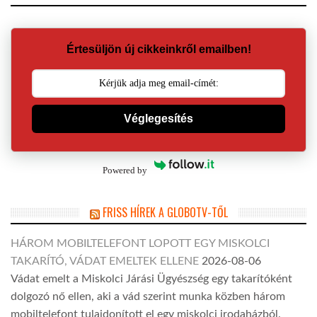
Értesüljön új cikkeinkről emailben!
Véglegesítés
Powered by
FRISS HÍREK A GLOBOTV-TŐL
HÁROM MOBILTELEFONT LOPOTT EGY MISKOLCI
TAKARÍTÓ, VÁDAT EMELTEK ELLENE
2026-08-06
Vádat emelt a Miskolci Járási Ügyészség egy takarítóként
dolgozó nő ellen, aki a vád szerint munka közben három
mobiltelefont tulajdonított el egy miskolci irodaházból.