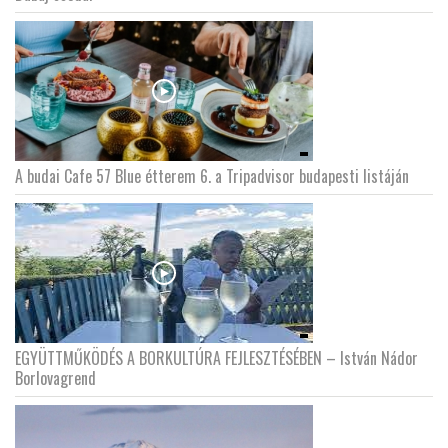
LATIMO.HU
GLOBOBOOK
A budai Cafe 57 Blue étterem 6. a Tripadvisor budapesti listáján
EGYÜTTMŰKÖDÉS A BORKULTÚRA FEJLESZTÉSÉBEN – István Nádor
Borlovagrend