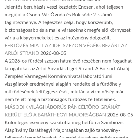
Jelentős beruházás veszi kezdetét Encsen, ahol teljesen
megújul a Csoda-Vár Óvoda és Bölcsőde 2. számú
tagintézménye. A fejlesztés célja, hogy korszerűbb,
biztonságosabb és a mai elvárásoknak megfelelő környezet
várja a kisgyermekeket és az intézmény dolgozóit.
FERTŐZÉS MIATT AZ IDEI SZEZON VÉGÉIG BEZÁRT AZ
ARLÓI STRAND
2026-08-05
A 2026-os fürdési szezon hátralévő részében nem fogadhat
látogatókat az Arlói Suvadás Liget Strand. A Borsod-Abaúj-
Zemplén Vármegyei Kormányhivatal laboratóriumi
vizsgálatok eredményei alapján rendelte el a fürdőhely
működésének felfüggesztését, miután a vízminőség már
nem felelt meg a biztonságos fürdőzés feltételeinek.
MÁSODIK VILÁGHÁBORÚS PÁNCÉLTÖRŐ GRÁNÁT
KERÜLT ELŐ A BARÁTHEGYI MAJORSÁGBAN
2026-08-05
Különleges esemény szakította meg hétfőn a Szimbiózis
Alapítvány Baráthegyi Majorságában zajló tanösvény-