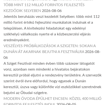
TÖBB MINT 112 MILLIÓ FORINTOS FEJLESZTÉS
KEZDŐDIK SELYEBEN
2026-08-06
Jelentős beruházás veszi kezdetét Selyében: több mint 112
millió forint értékű fejlesztési munkálatok indulnak el a
településen. A kivitelezési feladatokat egy edelényi
székhelyű vállalkozás nyerte el a közbeszerzési eljárás
eredményeként.
VESZÉLYES PRÓBÁLKOZÁSOK A SZIGETEN: SOKAN A
DUNÁN ÁT AKARNAK BEJUTNI A FESZTIVÁLRA
2026-08-
06
A Sziget Fesztivál minden évben több százezer látogatót
vonz, azonban nem mindenki a hivatalos bejáratokon
keresztül próbál eljutni a rendezvény területére. A szervezők
szerint évről évre előfordul, hogy egyesek a Dunán
keresztül, úszva vagy különféle vízi eszközökkel szeretnének
bejutni az Óbudai-szigetre.
MODERN ÓVODA ÉPÜLHET ENCSEN: KÖZEL 400 MILLIÓ
FORINTOS FEJLESZTÉS INDUL
2026-08-05