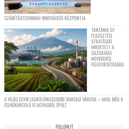
SZÁMÍTÁSTECHNIKAI INNOVÁCIÓS KÖZPONTJA
TANZÁNIA ÚJ
FEJLESZTÉSI
STRATÉGIÁT
HIRDETETT A
GAZDASÁGI
NÖVEKEDÉS
FELGYORSÍTÁSÁRA
A VILÁG EGYIK LEGKÜLÖNLEGESEBB SIVATAGI VÁROSA – AHOL MÉG A
FELHŐKARCOLÓ IS AGYAGBÓL ÉPÜLT
FOLLOW.IT