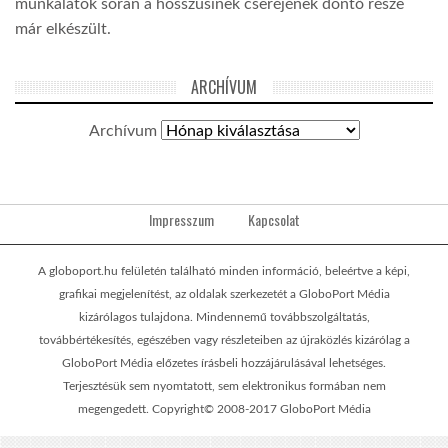
munkálatok során a hosszúsínek cseréjének döntő része
már elkészült.
ARCHÍVUM
Archívum
Impresszum
Kapcsolat
A globoport.hu felületén található minden információ, beleértve a képi,
grafikai megjelenítést, az oldalak szerkezetét a GloboPort Média
kizárólagos tulajdona. Mindennemű továbbszolgáltatás,
továbbértékesítés, egészében vagy részleteiben az újraközlés kizárólag a
GloboPort Média előzetes írásbeli hozzájárulásával lehetséges.
Terjesztésük sem nyomtatott, sem elektronikus formában nem
megengedett. Copyright© 2008-2017 GloboPort Média