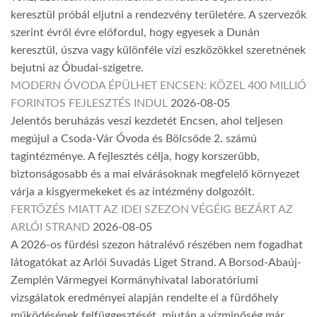
keresztül próbál eljutni a rendezvény területére. A szervezők
szerint évről évre előfordul, hogy egyesek a Dunán
keresztül, úszva vagy különféle vízi eszközökkel szeretnének
bejutni az Óbudai-szigetre.
MODERN ÓVODA ÉPÜLHET ENCSEN: KÖZEL 400 MILLIÓ
FORINTOS FEJLESZTÉS INDUL
2026-08-05
Jelentős beruházás veszi kezdetét Encsen, ahol teljesen
megújul a Csoda-Vár Óvoda és Bölcsőde 2. számú
tagintézménye. A fejlesztés célja, hogy korszerűbb,
biztonságosabb és a mai elvárásoknak megfelelő környezet
várja a kisgyermekeket és az intézmény dolgozóit.
FERTŐZÉS MIATT AZ IDEI SZEZON VÉGÉIG BEZÁRT AZ
ARLÓI STRAND
2026-08-05
A 2026-os fürdési szezon hátralévő részében nem fogadhat
látogatókat az Arlói Suvadás Liget Strand. A Borsod-Abaúj-
Zemplén Vármegyei Kormányhivatal laboratóriumi
vizsgálatok eredményei alapján rendelte el a fürdőhely
működésének felfüggesztését, miután a vízminőség már