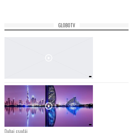
TROPICALMAGAZIN
GLOBOTV
GLOBOTV
AFRIKA TUDÁSTÁR
A NAP SZÉPE
LINKTR.EE
GLOBOZSARU
DOBRAVERO.HU
Dubaj csodái