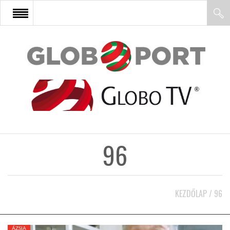
FŐOLDAL
AFRIKA
EURÓPA
96
ÁZSIA
ÉSZAK-AMERIKA
KEZDŐLAP
/
96
LATIN-AMERIKA
ÁZSIA