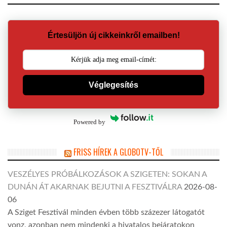
Értesüljön új cikkeinkről emailben!
Véglegesítés
Powered by
FRISS HÍREK A GLOBOTV-TŐL
VESZÉLYES PRÓBÁLKOZÁSOK A SZIGETEN: SOKAN A
DUNÁN ÁT AKARNAK BEJUTNI A FESZTIVÁLRA
2026-08-
06
A Sziget Fesztivál minden évben több százezer látogatót
vonz, azonban nem mindenki a hivatalos bejáratokon