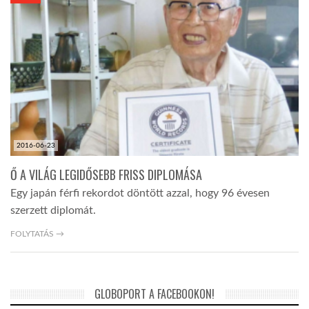
KÖZEL-KELET
AUSZTRÁLIA
A VILÁG ITTHON
2016-06-23
MÉDIA
Ő A VILÁG LEGIDŐSEBB FRISS DIPLOMÁSA
Egy japán férfi rekordot döntött azzal, hogy 96 évesen
szerzett diplomát.
FOLYTATÁS →
GLOBOTV BP
GLOBOPORT A FACEBOOKON!
HÍR3D