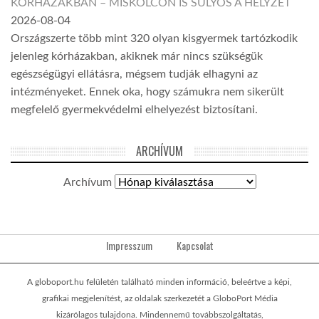
KÓRHÁZAKBAN – MISKOLCON IS SÚLYOS A HELYZET
2026-08-04
Országszerte több mint 320 olyan kisgyermek tartózkodik
jelenleg kórházakban, akiknek már nincs szükségük
egészségügyi ellátásra, mégsem tudják elhagyni az
intézményeket. Ennek oka, hogy számukra nem sikerült
megfelelő gyermekvédelmi elhelyezést biztosítani.
ARCHÍVUM
Archívum
Impresszum
Kapcsolat
A globoport.hu felületén található minden információ, beleértve a képi,
grafikai megjelenítést, az oldalak szerkezetét a GloboPort Média
kizárólagos tulajdona. Mindennemű továbbszolgáltatás,