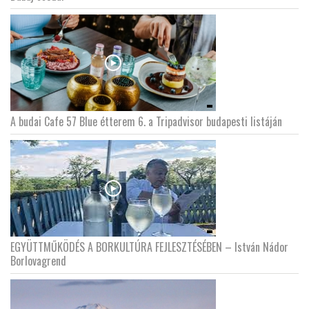
LATIMO.HU
GLOBOBOOK
A budai Cafe 57 Blue étterem 6. a Tripadvisor budapesti listáján
EGYÜTTMŰKÖDÉS A BORKULTÚRA FEJLESZTÉSÉBEN – István Nádor
Borlovagrend