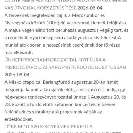
JÓ ÜTEMBEN HALAD A NYÍREGYHÁZA–MEZŐZOMBOR
VASÚTVONAL KORSZERŰSÍTÉSE
2026-08-04
A terveknek megfelelően zajlik a Mezőzombor és
Nyíregyháza közötti 100c jelű vasútvonal kiemelt felújítása.
A május végén elindított beruházás augusztus végéig tart, és
a rendkívüli nyári hőség sem akadályozta a kivitelezést.A
munkálatok során a hosszúsínek cseréjének döntő része
már elkészült.
ÜNNEPI PROGRAMSOROZATTAL NYIT ÚJRA A
MISKOLCTAPOLCAI BARLANGFÜRDŐ AUGUSZTUSBAN
2026-08-04
A Miskolctapolcai Barlangfürdő augusztus 20-án ismét
megnyitja kapuit a látogatók előtt, a visszatérést pedig egy
négynapos rendezvénysorozattal ünnepli. Augusztus 20. és
23. között a fürdő előtti sétányon koncertek, élőzenei
fellépések és szórakoztató programok várják az
érdeklődőket.
TÖBB MINT 320 KISGYERMEK REKEDT A