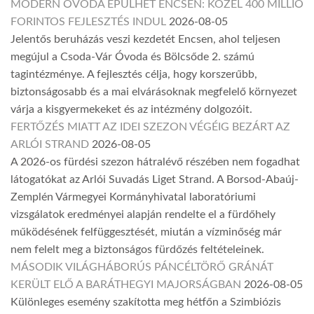
MODERN ÓVODA ÉPÜLHET ENCSEN: KÖZEL 400 MILLIÓ
FORINTOS FEJLESZTÉS INDUL
2026-08-05
Jelentős beruházás veszi kezdetét Encsen, ahol teljesen
megújul a Csoda-Vár Óvoda és Bölcsőde 2. számú
tagintézménye. A fejlesztés célja, hogy korszerűbb,
biztonságosabb és a mai elvárásoknak megfelelő környezet
várja a kisgyermekeket és az intézmény dolgozóit.
FERTŐZÉS MIATT AZ IDEI SZEZON VÉGÉIG BEZÁRT AZ
ARLÓI STRAND
2026-08-05
A 2026-os fürdési szezon hátralévő részében nem fogadhat
látogatókat az Arlói Suvadás Liget Strand. A Borsod-Abaúj-
Zemplén Vármegyei Kormányhivatal laboratóriumi
vizsgálatok eredményei alapján rendelte el a fürdőhely
működésének felfüggesztését, miután a vízminőség már
nem felelt meg a biztonságos fürdőzés feltételeinek.
MÁSODIK VILÁGHÁBORÚS PÁNCÉLTÖRŐ GRÁNÁT
KERÜLT ELŐ A BARÁTHEGYI MAJORSÁGBAN
2026-08-05
Különleges esemény szakította meg hétfőn a Szimbiózis