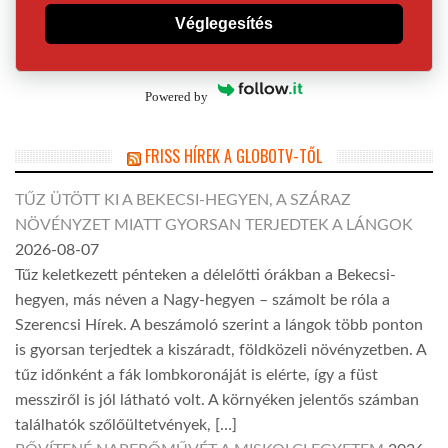
Véglegesítés
Powered by
FRISS HÍREK A GLOBOTV-TŐL
TŰZ ÜTÖTT KI A BEKECSI-HEGYEN, A SZÁRAZ
NÖVÉNYZET MIATT GYORSAN TERJEDTEK A LÁNGOK
2026-08-07
Tűz keletkezett pénteken a délelőtti órákban a Bekecsi-
hegyen, más néven a Nagy-hegyen – számolt be róla a
Szerencsi Hírek. A beszámoló szerint a lángok több ponton
is gyorsan terjedtek a kiszáradt, földközeli növényzetben. A
tűz időnként a fák lombkoronáját is elérte, így a füst
messziről is jól látható volt. A környéken jelentős számban
találhatók szőlőültetvények, […]