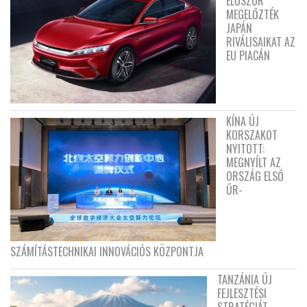
ELŐSZÖR
MEGELŐZTÉK
JAPÁN
RIVÁLISAIKAT AZ
EU PIACÁN
KÍNA ÚJ
KORSZAKOT
NYITOTT:
MEGNYÍLT AZ
ORSZÁG ELSŐ
ŰR-
SZÁMÍTÁSTECHNIKAI INNOVÁCIÓS KÖZPONTJA
TANZÁNIA ÚJ
FEJLESZTÉSI
STRATÉGIÁT