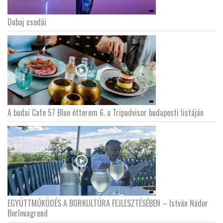
Dubaj csodái
LATIMO.HU
GLOBOBOOK
A budai Cafe 57 Blue étterem 6. a Tripadvisor budapesti listáján
EGYÜTTMŰKÖDÉS A BORKULTÚRA FEJLESZTÉSÉBEN – István Nádor
Borlovagrend