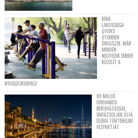
KÍNA
LAKOSSÁGA
GYORS
ÜTEMBEN
ÖREGSZIK: MÁR
MINDEN
NEGYEDIK EMBER
KÖZELÍT A
NYUGDÍJKORHOZ
80 MILLIÓ
DIRHAMOS
BERUHÁZÁSSAL
VARÁZSOLJÁK ÚJJÁ
DUBAI TÖRTÉNELMI
VÍZPARTJÁT