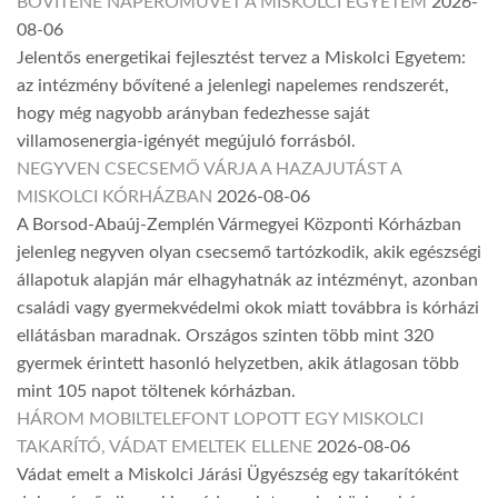
BŐVÍTENÉ NAPERŐMŰVÉT A MISKOLCI EGYETEM
2026-
08-06
Jelentős energetikai fejlesztést tervez a Miskolci Egyetem:
az intézmény bővítené a jelenlegi napelemes rendszerét,
hogy még nagyobb arányban fedezhesse saját
villamosenergia-igényét megújuló forrásból.
NEGYVEN CSECSEMŐ VÁRJA A HAZAJUTÁST A
MISKOLCI KÓRHÁZBAN
2026-08-06
A Borsod-Abaúj-Zemplén Vármegyei Központi Kórházban
jelenleg negyven olyan csecsemő tartózkodik, akik egészségi
állapotuk alapján már elhagyhatnák az intézményt, azonban
családi vagy gyermekvédelmi okok miatt továbbra is kórházi
ellátásban maradnak. Országos szinten több mint 320
gyermek érintett hasonló helyzetben, akik átlagosan több
mint 105 napot töltenek kórházban.
HÁROM MOBILTELEFONT LOPOTT EGY MISKOLCI
TAKARÍTÓ, VÁDAT EMELTEK ELLENE
2026-08-06
Vádat emelt a Miskolci Járási Ügyészség egy takarítóként