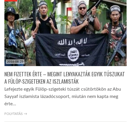
KÖZEL-KELET
AUSZTRÁLIA
A VILÁG ITTHON
2016-08-25
MÉDIA
NEM FIZETTEK ÉRTE – MEGINT LENYAKAZTÁK EGYIK TÚSZUKAT
A FÜLÖP-SZIGETEKEN AZ ISZLAMISTÁK
Lefejezte egyik Fülöp-szigeteki túszát csütörtökön az Abu
Sayyaf iszlamista lázadócsoport, miután nem kapta meg
érte…
GLOBOTV BP
FOLYTATÁS →
HÍR3D