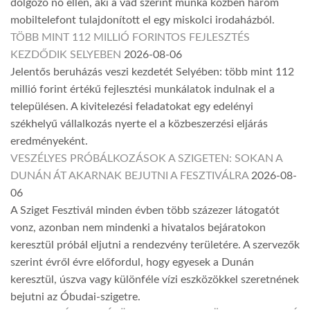
dolgozó nő ellen, aki a vád szerint munka közben három
mobiltelefont tulajdonított el egy miskolci irodaházból.
TÖBB MINT 112 MILLIÓ FORINTOS FEJLESZTÉS
KEZDŐDIK SELYEBEN
2026-08-06
Jelentős beruházás veszi kezdetét Selyében: több mint 112
millió forint értékű fejlesztési munkálatok indulnak el a
településen. A kivitelezési feladatokat egy edelényi
székhelyű vállalkozás nyerte el a közbeszerzési eljárás
eredményeként.
VESZÉLYES PRÓBÁLKOZÁSOK A SZIGETEN: SOKAN A
DUNÁN ÁT AKARNAK BEJUTNI A FESZTIVÁLRA
2026-08-
06
A Sziget Fesztivál minden évben több százezer látogatót
vonz, azonban nem mindenki a hivatalos bejáratokon
keresztül próbál eljutni a rendezvény területére. A szervezők
szerint évről évre előfordul, hogy egyesek a Dunán
keresztül, úszva vagy különféle vízi eszközökkel szeretnének
bejutni az Óbudai-szigetre.