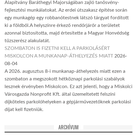
Alapítvány Baráthegyi Majorságában zajló tanösvény-
fejlesztési munkálatokat. Az erdei útszakasz építése során
egy munkagép egy robbanótestnek látszó tárgyat fordított
ki a földből.A helyszínre érkező rendőrjárőr a területet
azonnal biztosította, majd értesítette a Magyar Honvédség
tűzszerész alakulatát.
SZOMBATON IS FIZETNI KELL A PARKOLÁSÉRT
MISKOLCON A MUNKANAP-ÁTHELYEZÉS MIATT
2026-
08-04
A 2026. augusztus 8-i munkanap-áthelyezés miatt ezen a
szombaton a megszokott hétköznapi parkolási szabályok
lesznek érvényben Miskolcon. Ez azt jelenti, hogy a Miskolci
Városgazda Nonprofit Kft. által üzemeltetett felszíni
díjköteles parkolóhelyeken a gépjárművezetőknek parkolási
díjat kell fizetniük.
ARCHÍVUM