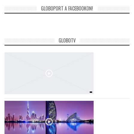
GLOBOPORT A FACEBOOKON!
TROPICALMAGAZIN
GLOBOTV
GLOBOTV
AFRIKA TUDÁSTÁR
A NAP SZÉPE
LINKTR.EE
GLOBOZSARU
DOBRAVERO.HU