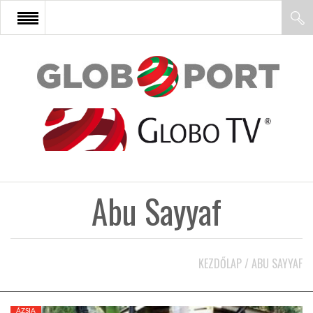
FŐOLDAL
AFRIKA
EURÓPA
Abu Sayyaf
ÁZSIA
ÉSZAK-AMERIKA
KEZDŐLAP
/
ABU SAYYAF
LATIN-AMERIKA
ÁZSIA