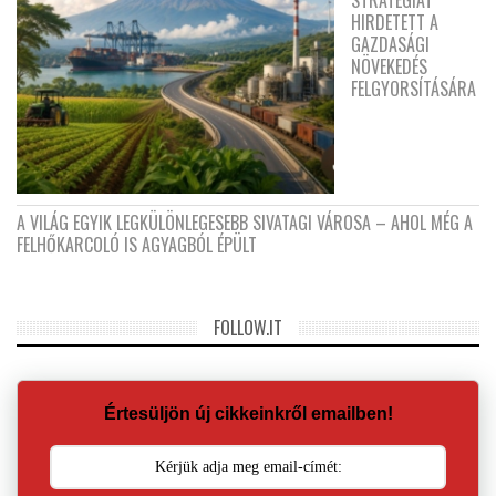
HIRDETETT A
GAZDASÁGI
NÖVEKEDÉS
FELGYORSÍTÁSÁRA
A VILÁG EGYIK LEGKÜLÖNLEGESEBB SIVATAGI VÁROSA – AHOL MÉG A
FELHŐKARCOLÓ IS AGYAGBÓL ÉPÜLT
FOLLOW.IT
Értesüljön új cikkeinkről emailben!