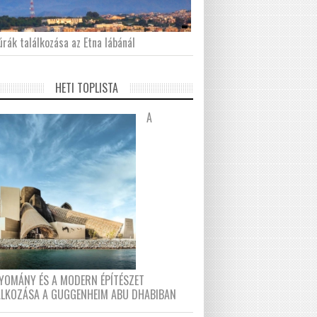
́rák találkozása az Etna lábánál
HETI TOPLISTA
A
YOMÁNY ÉS A MODERN ÉPÍTÉSZET
ÁLKOZÁSA A GUGGENHEIM ABU DHABIBAN