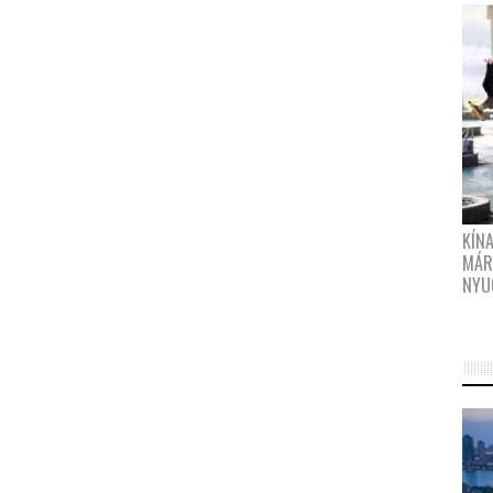
KÍN
MÁR
NYU