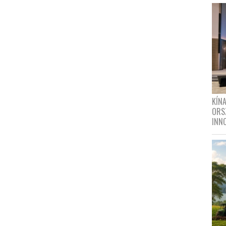
KÍN
ORS
INN