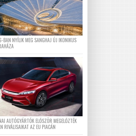
6-BAN NYÍLIK MEG SANGHAJ ÚJ IKONIKUS
RAHÁZA
ÍNAI AUTÓGYÁRTÓK ELŐSZÖR MEGELŐZTÉK
N RIVÁLISAIKAT AZ EU PIACÁN