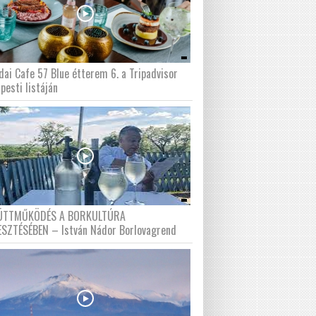
dai Cafe 57 Blue étterem 6. a Tripadvisor
pesti listáján
ÜTTMŰKÖDÉS A BORKULTÚRA
ESZTÉSÉBEN – István Nádor Borlovagrend