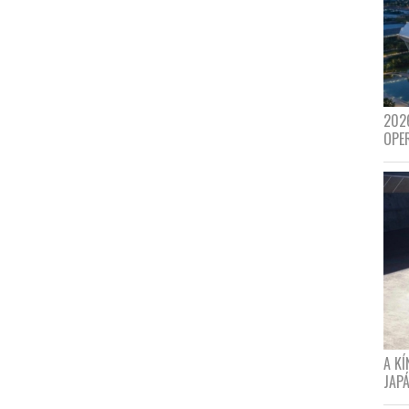
202
OPE
A K
JAPÁ