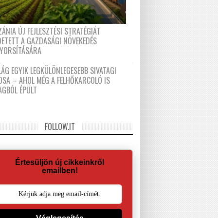
ÁNIA ÚJ FEJLESZTÉSI STRATÉGIÁT
DETETT A GAZDASÁGI NÖVEKEDÉS
GYORSÍTÁSÁRA
LÁG EGYIK LEGKÜLÖNLEGESEBB SIVATAGI
OSA – AHOL MÉG A FELHŐKARCOLÓ IS
AGBÓL ÉPÜLT
FOLLOW.IT
Értesüljön új cikkeinkről
emailben!