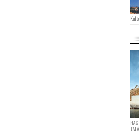
Kultu
HAG
TAL