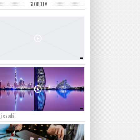
GLOBOTV
j csodái