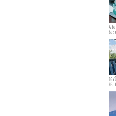
A bu
buda
EGY
FEJL