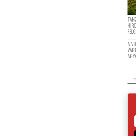
TANZ
HIR
FEL
A VI
VÁR
AGY