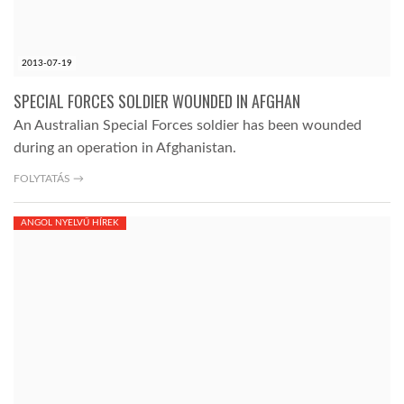
LATIMO.HU
2013-07-19
GLOBOBOOK
SPECIAL FORCES SOLDIER WOUNDED IN AFGHAN
An Australian Special Forces soldier has been wounded
during an operation in Afghanistan.
FOLYTATÁS →
ANGOL NYELVŰ HÍREK