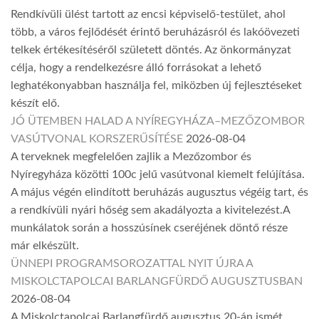
Rendkívüli ülést tartott az encsi képviselő-testület, ahol
több, a város fejlődését érintő beruházásról és lakóövezeti
telkek értékesítéséről született döntés. Az önkormányzat
célja, hogy a rendelkezésre álló forrásokat a lehető
leghatékonyabban használja fel, miközben új fejlesztéseket
készít elő.
JÓ ÜTEMBEN HALAD A NYÍREGYHÁZA–MEZŐZOMBOR
VASÚTVONAL KORSZERŰSÍTÉSE
2026-08-04
A terveknek megfelelően zajlik a Mezőzombor és
Nyíregyháza közötti 100c jelű vasútvonal kiemelt felújítása.
A május végén elindított beruházás augusztus végéig tart, és
a rendkívüli nyári hőség sem akadályozta a kivitelezést.A
munkálatok során a hosszúsínek cseréjének döntő része
már elkészült.
ÜNNEPI PROGRAMSOROZATTAL NYIT ÚJRA A
MISKOLCTAPOLCAI BARLANGFÜRDŐ AUGUSZTUSBAN
2026-08-04
A Miskolctapolcai Barlangfürdő augusztus 20-án ismét