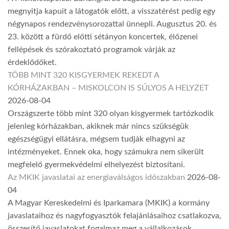
megnyitja kapuit a látogatók előtt, a visszatérést pedig egy
négynapos rendezvénysorozattal ünnepli. Augusztus 20. és
23. között a fürdő előtti sétányon koncertek, élőzenei
fellépések és szórakoztató programok várják az
érdeklődőket.
TÖBB MINT 320 KISGYERMEK REKEDT A
KÓRHÁZAKBAN – MISKOLCON IS SÚLYOS A HELYZET
2026-08-04
Országszerte több mint 320 olyan kisgyermek tartózkodik
jelenleg kórházakban, akiknek már nincs szükségük
egészségügyi ellátásra, mégsem tudják elhagyni az
intézményeket. Ennek oka, hogy számukra nem sikerült
megfelelő gyermekvédelmi elhelyezést biztosítani.
Az MKIK javaslatai az energiaválságos időszakban
2026-08-
04
A Magyar Kereskedelmi és Iparkamara (MKIK) a kormány
javaslataihoz és nagyfogyasztók felajánlásaihoz csatlakozva,
összesítő javaslatokat fogalmaz meg a vállalkozások