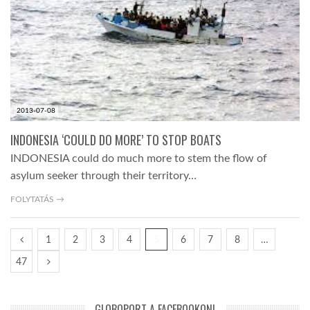
2013-07-08
INDONESIA ‘COULD DO MORE’ TO STOP BOATS
INDONESIA could do much more to stem the flow of
asylum seeker through their territory…
FOLYTATÁS →
1
2
3
4
5
6
7
8
…
47
GLOBOPORT A FACEBOOKON!