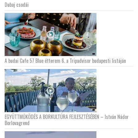
Dubaj csodái
A budai Cafe 57 Blue étterem 6. a Tripadvisor budapesti listáján
EGYÜTTMŰKÖDÉS A BORKULTÚRA FEJLESZTÉSÉBEN – István Nádor
Borlovagrend