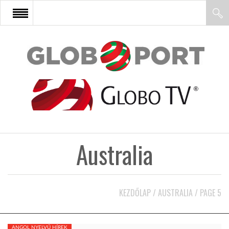
FŐOLDAL
AFRIKA
EURÓPA
Australia
ÁZSIA
ÉSZAK-AMERIKA
KEZDŐLAP
/
AUSTRALIA
/
PAGE 5
LATIN-AMERIKA
ANGOL NYELVŰ HÍREK