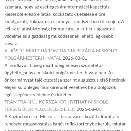
számára, hogy az esetleges áramtermelési kapacitás-
kiesésből eredő ellátási kockázatok kezelése előre
kidolgozott, fokozatos és arányos rendszerben történjen. A
cél az ellátásbiztonság fenntartása, a kritikus ágazatok
védelme és a gazdaság működésének lehető legkisebb
zavara.
A HŐSÉG MIATT HÁROM NAPRA BEZÁR A MISKOLCI
POLGÁRMESTERI HIVATAL
2026-08-01
A rendkívüli hőség miatt ideiglenesen szünetel az
ügyfélfogadás a miskolci polgármesteri hivatalban. Az
önkormányzat tájékoztatása szerint augusztus első hetének
elején különleges munkarendet vezetnek be a dolgozók
egészségének védelme érdekében.
TRAMTRAIN ÚJ KORSZAKOT NYITHAT MISKOLC
TÉRSÉGÉNEK KÖZLEKEDÉSÉBEN
2026-08-01
A Kazincbarcika–Miskolc–Tiszaújváros közötti TramTrain-
rendszer megvalósítása ismét reflektorfénybe került, miután