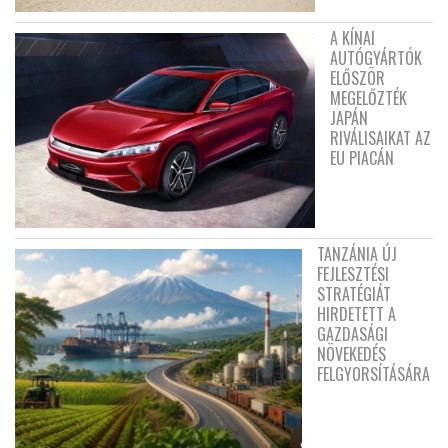
A KÍNAI
AUTÓGYÁRTÓK
ELŐSZÖR
MEGELŐZTÉK
JAPÁN
RIVÁLISAIKAT AZ
EU PIACÁN
TANZÁNIA ÚJ
FEJLESZTÉSI
STRATÉGIÁT
HIRDETETT A
GAZDASÁGI
NÖVEKEDÉS
FELGYORSÍTÁSÁRA