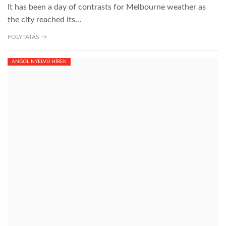
It has been a day of contrasts for Melbourne weather as
the city reached its…
TROPICALMAGAZIN
FOLYTATÁS →
GLOBOTV
ANGOL NYELVŰ HÍREK
AFRIKA TUDÁSTÁR
A NAP SZÉPE
LINKTR.EE
GLOBOZSARU
DOBRAVERO.HU