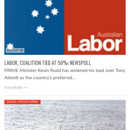
2013-07-08
LABOR, COALITION TIED AT 50%: NEWSPOLL
PRIME Minister Kevin Rudd has widened his lead over Tony
Abbott as the country’s preferred…
FOLYTATÁS →
ANGOL NYELVŰ HÍREK