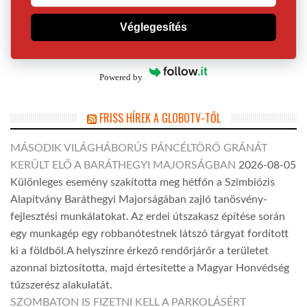
Véglegesítés
Powered by
FRISS HÍREK A GLOBOTV-TŐL
MÁSODIK VILÁGHÁBORÚS PÁNCÉLTÖRŐ GRÁNÁT
KERÜLT ELŐ A BARÁTHEGYI MAJORSÁGBAN
2026-08-05
Különleges esemény szakította meg hétfőn a Szimbiózis
Alapítvány Baráthegyi Majorságában zajló tanösvény-
fejlesztési munkálatokat. Az erdei útszakasz építése során
egy munkagép egy robbanótestnek látszó tárgyat fordított
ki a földből.A helyszínre érkező rendőrjárőr a területet
azonnal biztosította, majd értesítette a Magyar Honvédség
tűzszerész alakulatát.
SZOMBATON IS FIZETNI KELL A PARKOLÁSÉRT