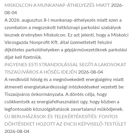
MISKOLCON A MUNKANAP-ÁTHELYEZÉS MIATT
2026-
08-04
A 2026. augusztus 8-i munkanap-áthelyezés miatt ezen a
szombaton a megszokott hétköznapi parkolási szabályok
lesznek érvényben Miskolcon. Ez azt jelenti, hogy a Miskolci
Városgazda Nonprofit Kft. által üzemeltetett felszíni
díjköteles parkolóhelyeken a gépjárművezetőknek parkolási
díjat kell fizetniük.
INGYENES ESTI STRANDOLÁSSAL SEGÍTI A LAKOSOKAT
TISZAÚJVÁROS A HŐSÉG IDEJÉN
2026-08-04
A rendkívüli hőség és a megnövekedett energiaigény miatt
átmeneti energiatakarékossági intézkedéseket vezetett be
Tiszaújváros önkormányzata. A döntés célja, hogy
csökkentsék az energiafelhasználást úgy, hogy közben a
legfontosabb közszolgáltatások zavartalanul működjenek.
ÚJ BERUHÁZÁSOK ÉS TELEKÉRTÉKESÍTÉS: FONTOS
DÖNTÉSEKET HOZOTT AZ ENCSI KÉPVISELŐ-TESTÜLET
2026-08-04