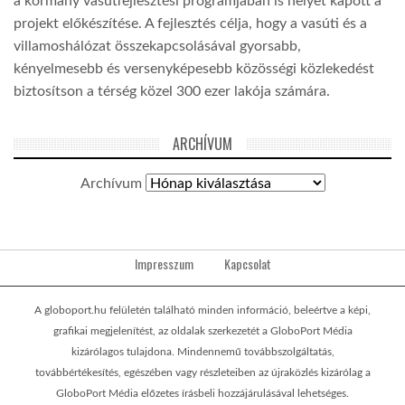
a kormány vasútfejlesztési programjában is helyet kapott a
projekt előkészítése. A fejlesztés célja, hogy a vasúti és a
villamoshálózat összekapcsolásával gyorsabb,
kényelmesebb és versenyképesebb közösségi közlekedést
biztosítson a térség közel 300 ezer lakója számára.
ARCHÍVUM
Archívum
Impresszum
Kapcsolat
A globoport.hu felületén található minden információ, beleértve a képi,
grafikai megjelenítést, az oldalak szerkezetét a GloboPort Média
kizárólagos tulajdona. Mindennemű továbbszolgáltatás,
továbbértékesítés, egészében vagy részleteiben az újraközlés kizárólag a
GloboPort Média előzetes írásbeli hozzájárulásával lehetséges.