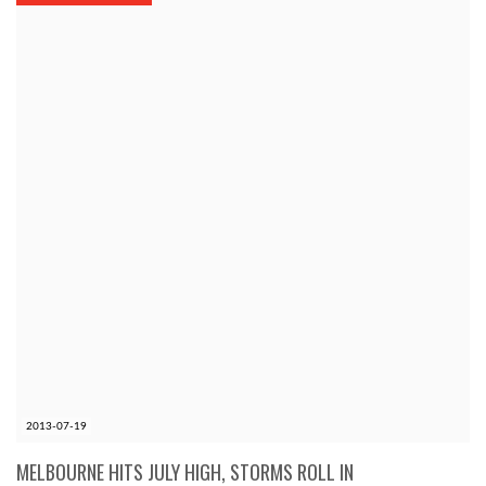
KÖZEL-KELET
AUSZTRÁLIA
A VILÁG ITTHON
MÉDIA
GLOBOTV BP
2013-07-19
HÍR3D
MELBOURNE HITS JULY HIGH, STORMS ROLL IN