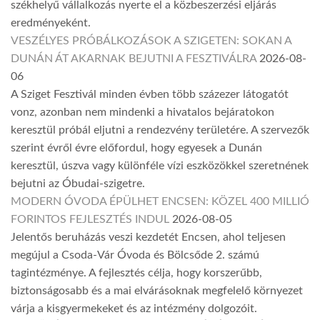
székhelyű vállalkozás nyerte el a közbeszerzési eljárás
eredményeként.
VESZÉLYES PRÓBÁLKOZÁSOK A SZIGETEN: SOKAN A
DUNÁN ÁT AKARNAK BEJUTNI A FESZTIVÁLRA
2026-08-
06
A Sziget Fesztivál minden évben több százezer látogatót
vonz, azonban nem mindenki a hivatalos bejáratokon
keresztül próbál eljutni a rendezvény területére. A szervezők
szerint évről évre előfordul, hogy egyesek a Dunán
keresztül, úszva vagy különféle vízi eszközökkel szeretnének
bejutni az Óbudai-szigetre.
MODERN ÓVODA ÉPÜLHET ENCSEN: KÖZEL 400 MILLIÓ
FORINTOS FEJLESZTÉS INDUL
2026-08-05
Jelentős beruházás veszi kezdetét Encsen, ahol teljesen
megújul a Csoda-Vár Óvoda és Bölcsőde 2. számú
tagintézménye. A fejlesztés célja, hogy korszerűbb,
biztonságosabb és a mai elvárásoknak megfelelő környezet
várja a kisgyermekeket és az intézmény dolgozóit.