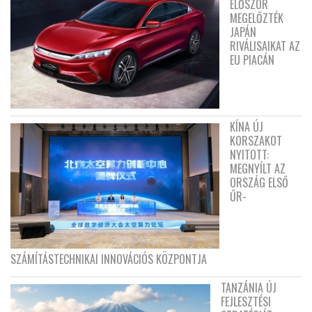
ELŐSZÖR
MEGELŐZTÉK
JAPÁN
RIVÁLISAIKAT AZ
EU PIACÁN
KÍNA ÚJ
KORSZAKOT
NYITOTT:
MEGNYÍLT AZ
ORSZÁG ELSŐ
ŰR-
SZÁMÍTÁSTECHNIKAI INNOVÁCIÓS KÖZPONTJA
TANZÁNIA ÚJ
FEJLESZTÉSI