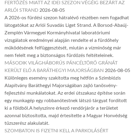
FERTŐZÉS MIATT AZ IDEI SZEZON VÉGÉIG BEZÁRT AZ
ARLÓI STRAND
2026-08-05
A 2026-os fürdési szezon hátralévő részében nem fogadhat
látogatókat az Arlói Suvadás Liget Strand. A Borsod-Abaúj-
Zemplén Vármegyei Kormányhivatal laboratóriumi
vizsgálatok eredményei alapján rendelte el a fürdőhely
működésének felfüggesztését, miután a vízminőség már
nem felelt meg a biztonságos fürdőzés feltételeinek.
MÁSODIK VILÁGHÁBORÚS PÁNCÉLTÖRŐ GRÁNÁT
KERÜLT ELŐ A BARÁTHEGYI MAJORSÁGBAN
2026-08-05
Különleges esemény szakította meg hétfőn a Szimbiózis
Alapítvány Baráthegyi Majorságában zajló tanösvény-
fejlesztési munkálatokat. Az erdei útszakasz építése során
egy munkagép egy robbanótestnek látszó tárgyat fordított
ki a földből.A helyszínre érkező rendőrjárőr a területet
azonnal biztosította, majd értesítette a Magyar Honvédség
tűzszerész alakulatát.
SZOMBATON IS FIZETNI KELL A PARKOLÁSÉRT