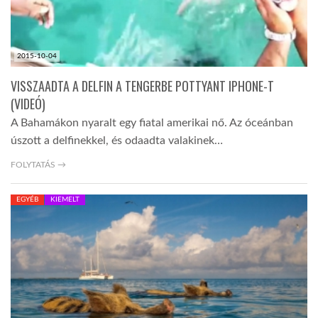
2015-10-04
VISSZAADTA A DELFIN A TENGERBE POTTYANT IPHONE-T
(VIDEÓ)
A Bahamákon nyaralt egy fiatal amerikai nő. Az óceánban
úszott a delfinekkel, és odaadta valakinek…
FOLYTATÁS →
EGYÉB
KIEMELT