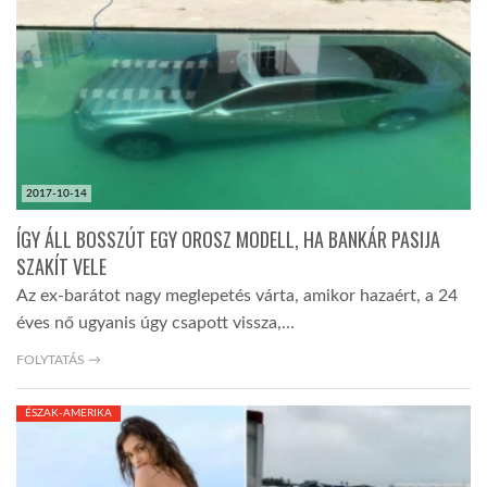
TROPICALMAGAZIN
GLOBOTV
AFRIKA TUDÁSTÁR
2017-10-14
ÍGY ÁLL BOSSZÚT EGY OROSZ MODELL, HA BANKÁR PASIJA
A NAP SZÉPE
SZAKÍT VELE
Az ex-barátot nagy meglepetés várta, amikor hazaért, a 24
éves nő ugyanis úgy csapott vissza,…
LINKTR.EE
FOLYTATÁS →
GLOBOZSARU
ÉSZAK-AMERIKA
DOBRAVERO.HU