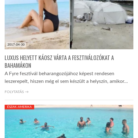
LATIMO.HU
GLOBOBOOK
2017-04-30
LUXUS HELYETT KÁOSZ VÁRTA A FESZTIVÁLOZÓKAT A
BAHAMÁKON
A Fyre fesztivál beharangozójához képest rendesen
leszerepelt, hiszen még el sem készült a helyszín, amikor…
FOLYTATÁS →
ÉSZAK-AMERIKA