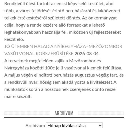
Rendkívüli ülést tartott az encsi képviselő-testület, ahol
több, a város fejlődését érintő beruházásról és lakóövezeti
telkek értékesítéséről született döntés. Az önkormányzat
célja, hogy a rendelkezésre álló forrásokat a lehető
leghatékonyabban használja fel, miközben új fejlesztéseket
készít elő.
JÓ ÜTEMBEN HALAD A NYÍREGYHÁZA–MEZŐZOMBOR
VASÚTVONAL KORSZERŰSÍTÉSE
2026-08-04
A terveknek megfelelően zajlik a Mezőzombor és
Nyíregyháza közötti 100c jelű vasútvonal kiemelt felújítása.
A május végén elindított beruházás augusztus végéig tart, és
a rendkívüli nyári hőség sem akadályozta a kivitelezést.A
munkálatok során a hosszúsínek cseréjének döntő része
már elkészült.
ARCHÍVUM
Archívum