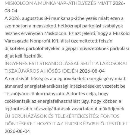
MISKOLCON A MUNKANAP-ÁTHELYEZÉS MIATT
2026-
08-04
A 2026. augusztus 8-i munkanap-áthelyezés miatt ezen a
szombaton a megszokott hétköznapi parkolási szabályok
lesznek érvényben Miskolcon. Ez azt jelenti, hogy a Miskolci
Városgazda Nonprofit Kft. által üzemeltetett felszíni
díjköteles parkolóhelyeken a gépjárművezetőknek parkolási
díjat kell fizetniük.
INGYENES ESTI STRANDOLÁSSAL SEGÍTI A LAKOSOKAT
TISZAÚJVÁROS A HŐSÉG IDEJÉN
2026-08-04
A rendkívüli hőség és a megnövekedett energiaigény miatt
átmeneti energiatakarékossági intézkedéseket vezetett be
Tiszaújváros önkormányzata. A döntés célja, hogy
csökkentsék az energiafelhasználást úgy, hogy közben a
legfontosabb közszolgáltatások zavartalanul működjenek.
ÚJ BERUHÁZÁSOK ÉS TELEKÉRTÉKESÍTÉS: FONTOS
DÖNTÉSEKET HOZOTT AZ ENCSI KÉPVISELŐ-TESTÜLET
2026-08-04