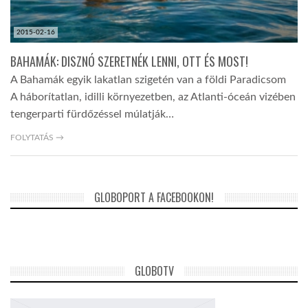
2015-02-16
BAHAMÁK: DISZNÓ SZERETNÉK LENNI, OTT ÉS MOST!
A Bahamák egyik lakatlan szigetén van a földi Paradicsom
A háborítatlan, idilli környezetben, az Atlanti-óceán vizében
tengerparti fürdőzéssel múlatják…
FOLYTATÁS →
GLOBOPORT A FACEBOOKON!
GLOBOTV