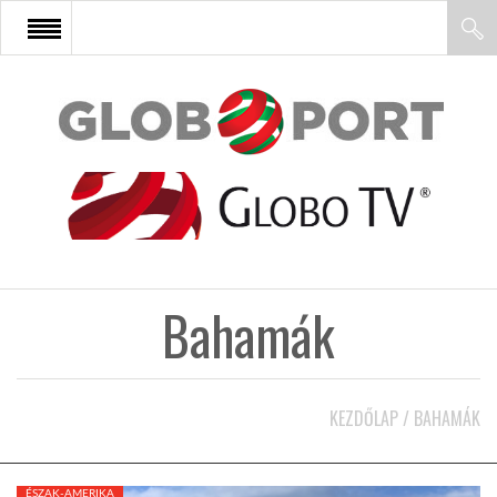
FŐOLDAL
AFRIKA
EURÓPA
Bahamák
ÁZSIA
ÉSZAK-AMERIKA
KEZDŐLAP
/
BAHAMÁK
LATIN-AMERIKA
ÉSZAK-AMERIKA