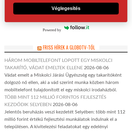
Véglegesítés
Powered by
FRISS HÍREK A GLOBOTV-TŐL
HÁROM MOBILTELEFONT LOPOTT EGY MISKOLCI
TAKARÍTÓ, VÁDAT EMELTEK ELLENE
2026-08-06
Vádat emelt a Miskolci Járási Ügyészség egy takarítóként
dolgozó nő ellen, aki a vád szerint munka közben három
mobiltelefont tulajdonított el egy miskolci irodaházból.
TÖBB MINT 112 MILLIÓ FORINTOS FEJLESZTÉS
KEZDŐDIK SELYEBEN
2026-08-06
Jelentős beruházás veszi kezdetét Selyében: több mint 112
millió forint értékű fejlesztési munkálatok indulnak el a
településen. A kivitelezési feladatokat egy edelényi