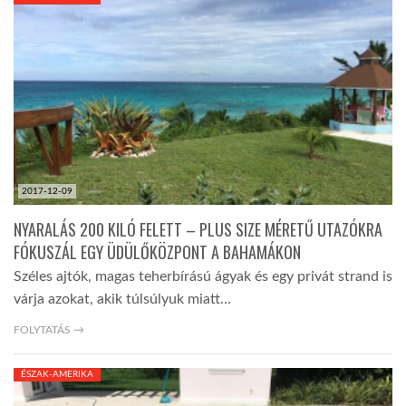
KÖZEL-KELET
AUSZTRÁLIA
A VILÁG ITTHON
2017-12-09
MÉDIA
NYARALÁS 200 KILÓ FELETT – PLUS SIZE MÉRETŰ UTAZÓKRA
FÓKUSZÁL EGY ÜDÜLŐKÖZPONT A BAHAMÁKON
Széles ajtók, magas teherbírású ágyak és egy privát strand is
várja azokat, akik túlsúlyuk miatt…
GLOBOTV BP
FOLYTATÁS →
ÉSZAK-AMERIKA
HÍR3D