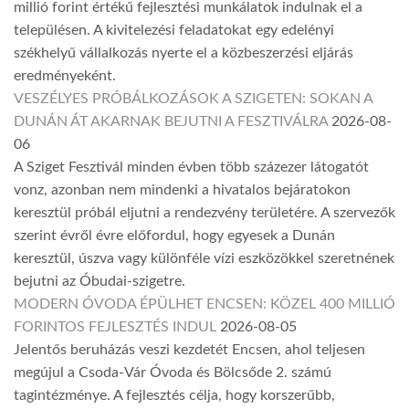
millió forint értékű fejlesztési munkálatok indulnak el a
településen. A kivitelezési feladatokat egy edelényi
székhelyű vállalkozás nyerte el a közbeszerzési eljárás
eredményeként.
VESZÉLYES PRÓBÁLKOZÁSOK A SZIGETEN: SOKAN A
DUNÁN ÁT AKARNAK BEJUTNI A FESZTIVÁLRA
2026-08-
06
A Sziget Fesztivál minden évben több százezer látogatót
vonz, azonban nem mindenki a hivatalos bejáratokon
keresztül próbál eljutni a rendezvény területére. A szervezők
szerint évről évre előfordul, hogy egyesek a Dunán
keresztül, úszva vagy különféle vízi eszközökkel szeretnének
bejutni az Óbudai-szigetre.
MODERN ÓVODA ÉPÜLHET ENCSEN: KÖZEL 400 MILLIÓ
FORINTOS FEJLESZTÉS INDUL
2026-08-05
Jelentős beruházás veszi kezdetét Encsen, ahol teljesen
megújul a Csoda-Vár Óvoda és Bölcsőde 2. számú
tagintézménye. A fejlesztés célja, hogy korszerűbb,