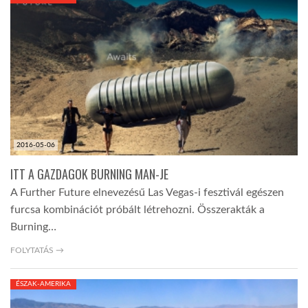
KÖZEL-KELET
AUSZTRÁLIA
A VILÁG ITTHON
2016-05-06
MÉDIA
ITT A GAZDAGOK BURNING MAN-JE
A Further Future elnevezésű Las Vegas-i fesztivál egészen
furcsa kombinációt próbált létrehozni. Összerakták a
Burning…
GLOBOTV BP
FOLYTATÁS →
ÉSZAK-AMERIKA
HÍR3D