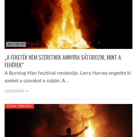
LATIMO.HU
GLOBOBOOK
2015-09-10
„A FEKETÉK NEM SZERETNEK ANNYIRA SÁTOROZNI, MINT A
FEHÉREK”
A Burning Man fesztivál rendezője, Larry Harvey engedte ki
ezeket a szavakat a száján. A…
FOLYTATÁS →
ÉSZAK-AMERIKA