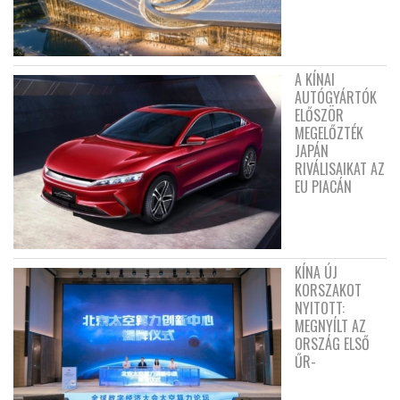
A KÍNAI
AUTÓGYÁRTÓK
ELŐSZÖR
MEGELŐZTÉK
JAPÁN
RIVÁLISAIKAT AZ
EU PIACÁN
KÍNA ÚJ
KORSZAKOT
NYITOTT:
MEGNYÍLT AZ
ORSZÁG ELSŐ
ŰR-