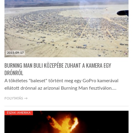
TROPICALMAGAZIN
GLOBOTV
AFRIKA TUDÁSTÁR
2015-09-17
BURNING MAN BULI KÖZEPÉBE ZUHANT A KAMERA EGY
A NAP SZÉPE
DRÓNRÓL
A tökéletes "baleset" történt meg egy GoPro kamerával
ellátott drónnal az arizonai Burning Man fesztiválon.…
LINKTR.EE
FOLYTATÁS →
GLOBOZSARU
ÉSZAK-AMERIKA
DOBRAVERO.HU