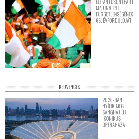
ELEFÁNTCSONTPART
MA ÜNNEPLI
FÜGGETLENSÉGÉNEK
66. ÉVFORDULÓJÁT
KEDVENCEK
2026-BAN
NYÍLIK MEG
SANGHAJ ÚJ
IKONIKUS
OPERAHÁZA