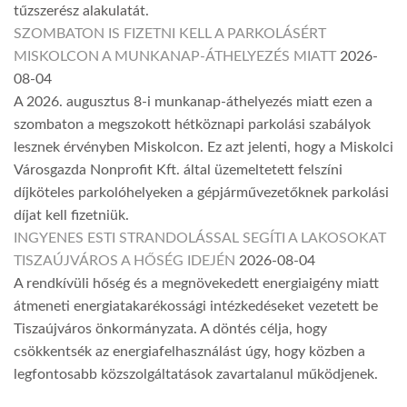
tűzszerész alakulatát.
SZOMBATON IS FIZETNI KELL A PARKOLÁSÉRT
MISKOLCON A MUNKANAP-ÁTHELYEZÉS MIATT
2026-
08-04
A 2026. augusztus 8-i munkanap-áthelyezés miatt ezen a
szombaton a megszokott hétköznapi parkolási szabályok
lesznek érvényben Miskolcon. Ez azt jelenti, hogy a Miskolci
Városgazda Nonprofit Kft. által üzemeltetett felszíni
díjköteles parkolóhelyeken a gépjárművezetőknek parkolási
díjat kell fizetniük.
INGYENES ESTI STRANDOLÁSSAL SEGÍTI A LAKOSOKAT
TISZAÚJVÁROS A HŐSÉG IDEJÉN
2026-08-04
A rendkívüli hőség és a megnövekedett energiaigény miatt
átmeneti energiatakarékossági intézkedéseket vezetett be
Tiszaújváros önkormányzata. A döntés célja, hogy
csökkentsék az energiafelhasználást úgy, hogy közben a
legfontosabb közszolgáltatások zavartalanul működjenek.