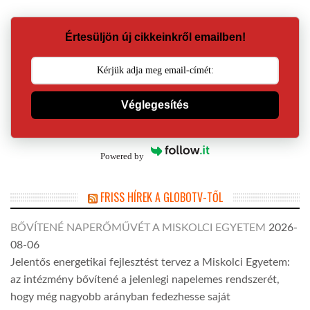
Értesüljön új cikkeinkről emailben!
Véglegesítés
Powered by
FRISS HÍREK A GLOBOTV-TŐL
BŐVÍTENÉ NAPERŐMŰVÉT A MISKOLCI EGYETEM
2026-
08-06
Jelentős energetikai fejlesztést tervez a Miskolci Egyetem:
az intézmény bővítené a jelenlegi napelemes rendszerét,
hogy még nagyobb arányban fedezhesse saját