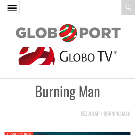
FŐOLDAL
AFRIKA
EURÓPA
Burning Man
ÁZSIA
ÉSZAK-AMERIKA
KEZDŐLAP
/
BURNING MAN
LATIN-AMERIKA
ÉSZAK-AMERIKA