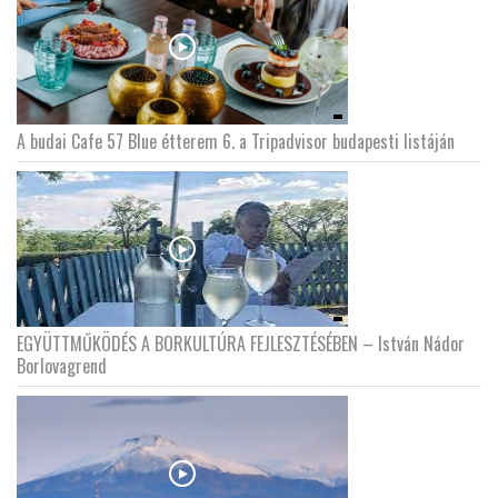
A budai Cafe 57 Blue étterem 6. a Tripadvisor budapesti listáján
EGYÜTTMŰKÖDÉS A BORKULTÚRA FEJLESZTÉSÉBEN – István Nádor
Borlovagrend