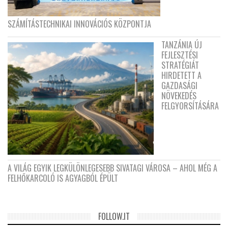
SZÁMÍTÁSTECHNIKAI INNOVÁCIÓS KÖZPONTJA
TANZÁNIA ÚJ
FEJLESZTÉSI
STRATÉGIÁT
HIRDETETT A
GAZDASÁGI
NÖVEKEDÉS
FELGYORSÍTÁSÁRA
A VILÁG EGYIK LEGKÜLÖNLEGESEBB SIVATAGI VÁROSA – AHOL MÉG A
FELHŐKARCOLÓ IS AGYAGBÓL ÉPÜLT
FOLLOW.IT