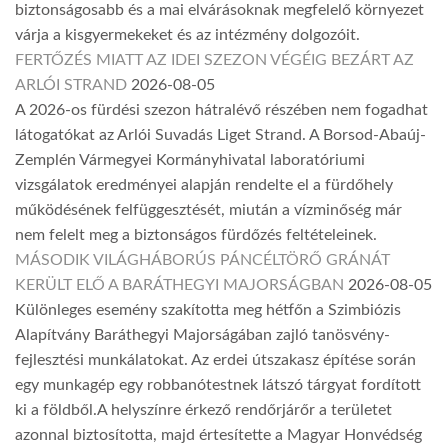
biztonságosabb és a mai elvárásoknak megfelelő környezet
várja a kisgyermekeket és az intézmény dolgozóit.
FERTŐZÉS MIATT AZ IDEI SZEZON VÉGÉIG BEZÁRT AZ
ARLÓI STRAND
2026-08-05
A 2026-os fürdési szezon hátralévő részében nem fogadhat
látogatókat az Arlói Suvadás Liget Strand. A Borsod-Abaúj-
Zemplén Vármegyei Kormányhivatal laboratóriumi
vizsgálatok eredményei alapján rendelte el a fürdőhely
működésének felfüggesztését, miután a vízminőség már
nem felelt meg a biztonságos fürdőzés feltételeinek.
MÁSODIK VILÁGHÁBORÚS PÁNCÉLTÖRŐ GRÁNÁT
KERÜLT ELŐ A BARÁTHEGYI MAJORSÁGBAN
2026-08-05
Különleges esemény szakította meg hétfőn a Szimbiózis
Alapítvány Baráthegyi Majorságában zajló tanösvény-
fejlesztési munkálatokat. Az erdei útszakasz építése során
egy munkagép egy robbanótestnek látszó tárgyat fordított
ki a földből.A helyszínre érkező rendőrjárőr a területet
azonnal biztosította, majd értesítette a Magyar Honvédség