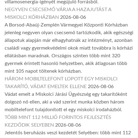
villamosenergia-igényét megújuló forrásból.
NEGYVEN CSECSEMŐ VÁRJA A HAZAJUTÁST A
MISKOLCI KÓRHÁZBAN
2026-08-06
A Borsod-Abaúj-Zemplén Vármegyei Központi Kórházban
jelenleg negyven olyan csecsemő tartózkodik, akik egészségi
állapotuk alapján már elhagyhatnák az intézményt, azonban
családi vagy gyermekvédelmi okok miatt továbbra is kórházi
ellátásban maradnak. Országos szinten több mint 320
gyermek érintett hasonló helyzetben, akik átlagosan több
mint 105 napot töltenek kórházban.
HÁROM MOBILTELEFONT LOPOTT EGY MISKOLCI
TAKARÍTÓ, VÁDAT EMELTEK ELLENE
2026-08-06
Vádat emelt a Miskolci Járási Ügyészség egy takarítóként
dolgozó nő ellen, aki a vád szerint munka közben három
mobiltelefont tulajdonított el egy miskolci irodaházból.
TÖBB MINT 112 MILLIÓ FORINTOS FEJLESZTÉS
KEZDŐDIK SELYEBEN
2026-08-06
Jelentős beruházás veszi kezdetét Selyében: több mint 112