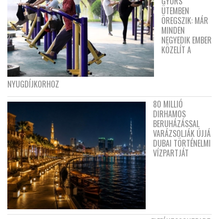
GYORS
ÜTEMBEN
ÖREGSZIK: MÁR
MINDEN
NEGYEDIK EMBER
KÖZELÍT A
NYUGDÍJKORHOZ
80 MILLIÓ
DIRHAMOS
BERUHÁZÁSSAL
VARÁZSOLJÁK ÚJJÁ
DUBAI TÖRTÉNELMI
VÍZPARTJÁT