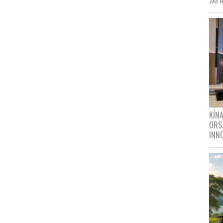
JAPÁ
KÍN
ORS
INN