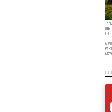
TANZ
HIR
FEL
A VI
VÁR
AGY