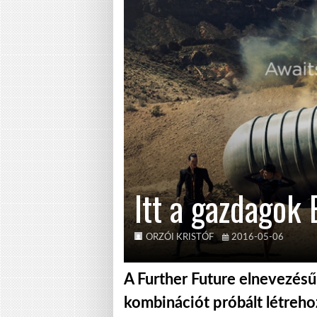
Itt a gazdagok
ORZÓI KRISTÓF
2016-05-06
A Further Future elnevezésű 
kombinációt próbált létreh