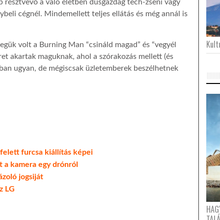
b résztvevő a való életben dúsgazdag tech-zseni vagy
beli cégnél. Mindemellett teljes ellátás és még annál is
Kultu
egük volt a Burning Man “csináld magad” és “vegyél
nteret akartak maguknak, ahol a szórakozás mellett (és
ában ugyan, de mégiscsak üzletemberek beszélhetnek
elett furcsa kiállítás képei
 a kamera egy drónról
oló jogsiját
az LG
HAG
TAL