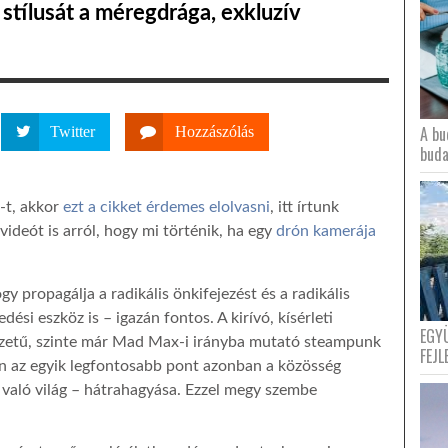
stílusát a méregdrága, exkluzív
A bu
Twitter
Hozzászólás
buda
-t, akkor
ezt a cikket érdemes elolvasni
, itt írtunk
ideót is arról, hogy mi történik, ha egy
drón kamerája
ogy propagálja a radikális önkifejezést és a radikális
dési eszköz is – igazán fontos. A kirívó, kísérleti
EGY
ézetű, szinte már Mad Max-i irányba mutató steampunk
FEJL
lán az egyik legfontosabb pont azonban a közösség
 a való világ – hátrahagyása. Ezzel megy szembe