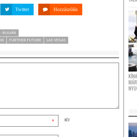
Twitter
Hozzászólás
- BULVÁR
OK
FURTHER FUTURE
LAS VEGAS
KÍN
MÁR
NYU
*
NÉV