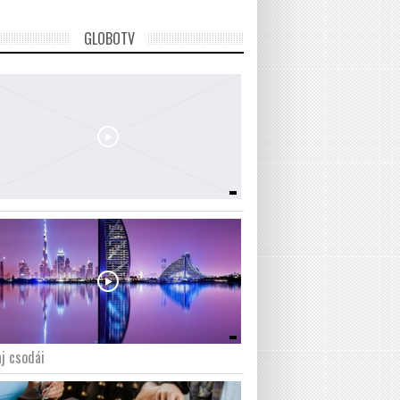
GLOBOTV
j csodái