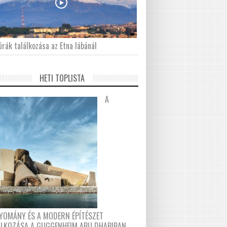
́rák találkozása az Etna lábánál
HETI TOPLISTA
A
YOMÁNY ÉS A MODERN ÉPÍTÉSZET
ÁLKOZÁSA A GUGGENHEIM ABU DHABIBAN