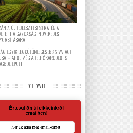
ÁNIA ÚJ FEJLESZTÉSI STRATÉGIÁT
DETETT A GAZDASÁGI NÖVEKEDÉS
GYORSÍTÁSÁRA
LÁG EGYIK LEGKÜLÖNLEGESEBB SIVATAGI
OSA – AHOL MÉG A FELHŐKARCOLÓ IS
AGBÓL ÉPÜLT
FOLLOW.IT
Értesüljön új cikkeinkről
emailben!