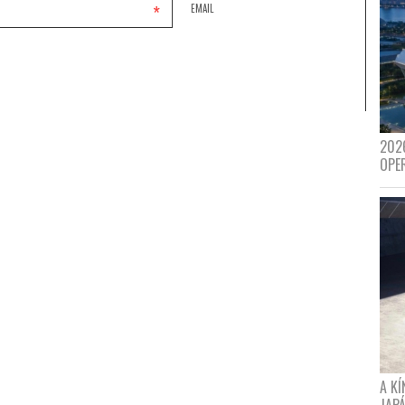
*
EMAIL
202
OPE
A K