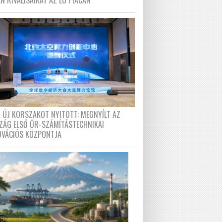
N RIVÁLISAIKAT AZ EU PIACÁN
A ÚJ KORSZAKOT NYITOTT: MEGNYÍLT AZ
ZÁG ELSŐ ŰR-SZÁMÍTÁSTECHNIKAI
OVÁCIÓS KÖZPONTJA