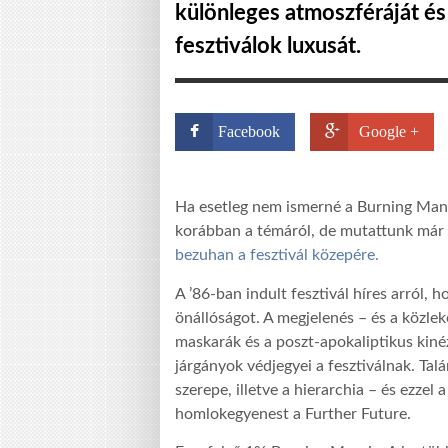
különleges atmoszféráját és 
fesztiválok luxusát.
Facebook
Google +
Ha esetleg nem ismerné a Burning Man
korábban a témáról, de mutattunk már v
bezuhan a fesztivál közepére.
A ’86-ban indult fesztivál híres arról, h
önállóságot. A megjelenés – és a közleke
maskarák és a poszt-apokaliptikus kin
járgányok védjegyei a fesztiválnak. Ta
szerepe, illetve a hierarchia – és ezzel
homlokegyenest a Further Future.