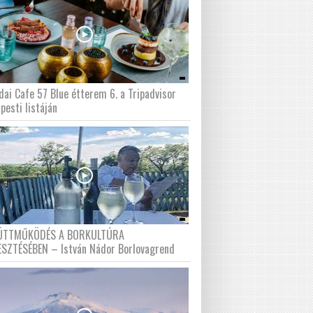
dai Cafe 57 Blue étterem 6. a Tripadvisor
pesti listáján
ÜTTMŰKÖDÉS A BORKULTÚRA
ESZTÉSÉBEN – István Nádor Borlovagrend