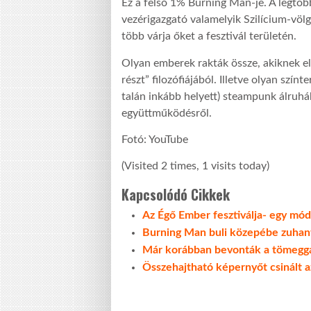
Ez a felső 1% Burning Man-je. A legtöb
vezérigazgató valamelyik Szilícium-völgy
több várja őket a fesztivál területén.
Olyan emberek rakták össze, akiknek el
részt” filozófiájából. Illetve olyan szí
talán inkább helyett) steampunk álruh
együttműködésről.
Fotó: YouTube
(Visited 2 times, 1 visits today)
Kapcsolódó Cikkek
Az Égő Ember fesztiválja- egy módf
Burning Man buli közepébe zuhant
Már korábban bevonták a tömeggáz
Összehajtható képernyőt csinált 