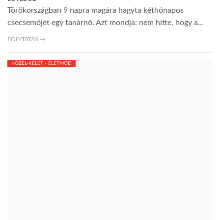
Törökországban 9 napra magára hagyta kéthónapos
csecsemőjét egy tanárnő. Azt mondja: nem hitte, hogy a…
FOLYTATÁS →
KÖZEL-KELET - ÉLETMÓD