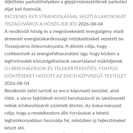
díjköteles parkolóhelyeken a gépjárművezetőknek parkolási
díjat kell fizetniük.
INGYENES ESTI STRANDOLÁSSAL SEGÍTI A LAKOSOKAT
TISZAÚJVÁROS A HŐSÉG IDEJÉN
2026-08-04
A rendkívüli hőség és a megnövekedett energiaigény miatt
átmeneti energiatakarékossági intézkedéseket vezetett be
Tiszaújváros önkormányzata. A döntés célja, hogy
csökkentsék az energiafelhasználást úgy, hogy közben a
legfontosabb közszolgáltatások zavartalanul működjenek.
ÚJ BERUHÁZÁSOK ÉS TELEKÉRTÉKESÍTÉS: FONTOS
DÖNTÉSEKET HOZOTT AZ ENCSI KÉPVISELŐ-TESTÜLET
2026-08-04
Rendkívüli ülést tartott az encsi képviselő-testület, ahol
több, a város fejlődését érintő beruházásról és lakóövezeti
telkek értékesítéséről született döntés. Az önkormányzat
célja, hogy a rendelkezésre álló forrásokat a lehető
leghatékonyabban használja fel, miközben új fejlesztéseket
készít elő.