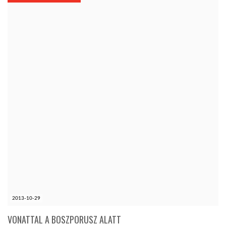
KÖZEL-KELET
AUSZTRÁLIA
A VILÁG ITTHON
MÉDIA
GLOBOTV BP
2013-10-29
HÍR3D
VONATTAL A BOSZPORUSZ ALATT