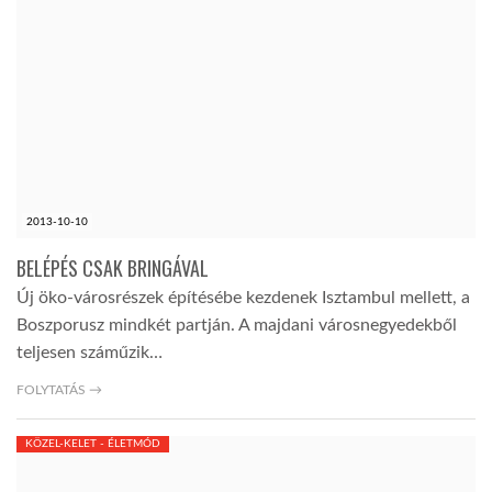
2013-10-10
BELÉPÉS CSAK BRINGÁVAL
Új öko-városrészek építésébe kezdenek Isztambul mellett, a
Boszporusz mindkét partján. A majdani városnegyedekből
teljesen száműzik…
FOLYTATÁS →
KÖZEL-KELET - ÉLETMÓD