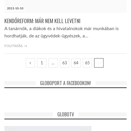
2013-10-10
KENDŐREFORM: MÁR NEM KELL LEVETNI
A tanárnők, a diákok és a hivatalnokok már munkában is
hordhatják, de az ügyvédek-ügyészek, a…
FOLYTATÁS →
1
…
63
64
65
66
GLOBOPORT A FACEBOOKON!
GLOBOTV