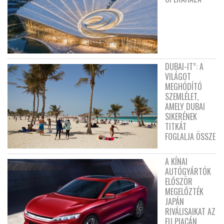
DUBAI-IT”: A
VILÁGOT
MEGHÓDÍTÓ
SZEMLÉLET,
AMELY DUBAI
SIKERÉNEK
TITKÁT
FOGLALJA ÖSSZE
A KÍNAI
AUTÓGYÁRTÓK
ELŐSZÖR
MEGELŐZTÉK
JAPÁN
RIVÁLISAIKAT AZ
EU PIACÁN