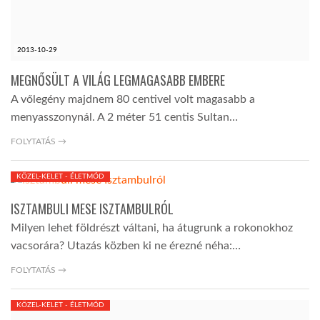
LATIMO.HU
2013-10-29
GLOBOBOOK
MEGNŐSÜLT A VILÁG LEGMAGASABB EMBERE
A vőlegény majdnem 80 centivel volt magasabb a
menyasszonynál. A 2 méter 51 centis Sultan…
FOLYTATÁS →
KÖZEL-KELET - ÉLETMÓD
2013-10-28
ISZTAMBULI MESE ISZTAMBULRÓL
Milyen lehet földrészt váltani, ha átugrunk a rokonokhoz
vacsorára? Utazás közben ki ne érezné néha:…
FOLYTATÁS →
KÖZEL-KELET - ÉLETMÓD