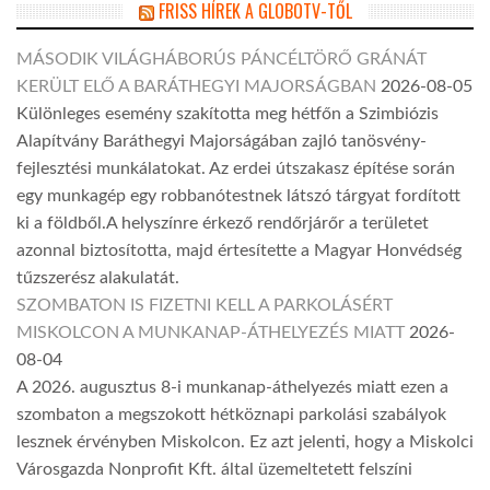
FRISS HÍREK A GLOBOTV-TŐL
MÁSODIK VILÁGHÁBORÚS PÁNCÉLTÖRŐ GRÁNÁT
KERÜLT ELŐ A BARÁTHEGYI MAJORSÁGBAN
2026-08-05
Különleges esemény szakította meg hétfőn a Szimbiózis
Alapítvány Baráthegyi Majorságában zajló tanösvény-
fejlesztési munkálatokat. Az erdei útszakasz építése során
egy munkagép egy robbanótestnek látszó tárgyat fordított
ki a földből.A helyszínre érkező rendőrjárőr a területet
azonnal biztosította, majd értesítette a Magyar Honvédség
tűzszerész alakulatát.
SZOMBATON IS FIZETNI KELL A PARKOLÁSÉRT
MISKOLCON A MUNKANAP-ÁTHELYEZÉS MIATT
2026-
08-04
A 2026. augusztus 8-i munkanap-áthelyezés miatt ezen a
szombaton a megszokott hétköznapi parkolási szabályok
lesznek érvényben Miskolcon. Ez azt jelenti, hogy a Miskolci
Városgazda Nonprofit Kft. által üzemeltetett felszíni