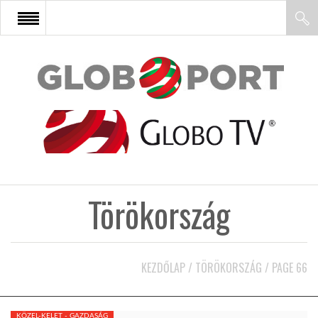
FŐOLDAL
AFRIKA
EURÓPA
Törökország
ÁZSIA
ÉSZAK-AMERIKA
KEZDŐLAP
/
TÖRÖKORSZÁG
/
PAGE 66
LATIN-AMERIKA
KÖZEL-KELET - GAZDASÁG