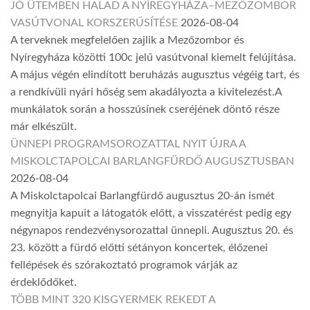
JÓ ÜTEMBEN HALAD A NYÍREGYHÁZA–MEZŐZOMBOR
VASÚTVONAL KORSZERŰSÍTÉSE
2026-08-04
A terveknek megfelelően zajlik a Mezőzombor és
Nyíregyháza közötti 100c jelű vasútvonal kiemelt felújítása.
A május végén elindított beruházás augusztus végéig tart, és
a rendkívüli nyári hőség sem akadályozta a kivitelezést.A
munkálatok során a hosszúsínek cseréjének döntő része
már elkészült.
ÜNNEPI PROGRAMSOROZATTAL NYIT ÚJRA A
MISKOLCTAPOLCAI BARLANGFÜRDŐ AUGUSZTUSBAN
2026-08-04
A Miskolctapolcai Barlangfürdő augusztus 20-án ismét
megnyitja kapuit a látogatók előtt, a visszatérést pedig egy
négynapos rendezvénysorozattal ünnepli. Augusztus 20. és
23. között a fürdő előtti sétányon koncertek, élőzenei
fellépések és szórakoztató programok várják az
érdeklődőket.
TÖBB MINT 320 KISGYERMEK REKEDT A