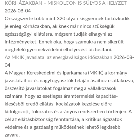
KÓRHÁZAKBAN – MISKOLCON IS SÚLYOS A HELYZET
2026-08-04
Országszerte több mint 320 olyan kisgyermek tartózkodik
jelenleg kórházakban, akiknek már nincs szükségük
egészségügyi ellátásra, mégsem tudják elhagyni az
intézményeket. Ennek oka, hogy számukra nem sikerült
megfelelő gyermekvédelmi elhelyezést biztosítani.
Az MKIK javaslatai az energiaválságos időszakban
2026-08-
04
A Magyar Kereskedelmi és Iparkamara (MKIK) a kormány
javaslataihoz és nagyfogyasztók felajánlásaihoz csatlakozva,
összesítő javaslatokat fogalmaz meg a vállalkozások
számára, hogy az esetleges áramtermelési kapacitás-
kiesésből eredő ellátási kockázatok kezelése előre
kidolgozott, fokozatos és arányos rendszerben történjen. A
cél az ellátásbiztonság fenntartása, a kritikus ágazatok
védelme és a gazdaság működésének lehető legkisebb
zavara.