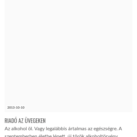
2013-10-10
RIADÓ AZ ÜVEGEKEN
Az alkohol öl. Vagy legalábbis ártalmas az egészségre. A
szeptemberben életbe lépett új török alkoholtörvény…