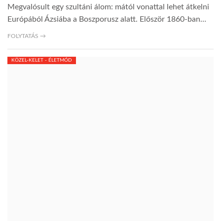
Megvalósult egy szultáni álom: mától vonattal lehet átkelni
Európából Ázsiába a Boszporusz alatt. Először 1860-ban…
TROPICALMAGAZIN
FOLYTATÁS →
GLOBOTV
KÖZEL-KELET - ÉLETMÓD
AFRIKA TUDÁSTÁR
A NAP SZÉPE
LINKTR.EE
GLOBOZSARU
DOBRAVERO.HU