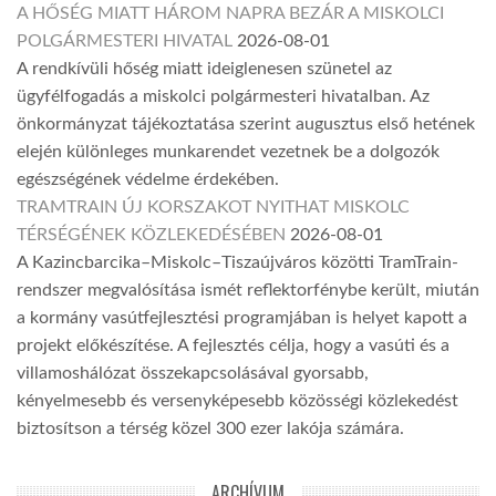
A HŐSÉG MIATT HÁROM NAPRA BEZÁR A MISKOLCI
POLGÁRMESTERI HIVATAL
2026-08-01
A rendkívüli hőség miatt ideiglenesen szünetel az
ügyfélfogadás a miskolci polgármesteri hivatalban. Az
önkormányzat tájékoztatása szerint augusztus első hetének
elején különleges munkarendet vezetnek be a dolgozók
egészségének védelme érdekében.
TRAMTRAIN ÚJ KORSZAKOT NYITHAT MISKOLC
TÉRSÉGÉNEK KÖZLEKEDÉSÉBEN
2026-08-01
A Kazincbarcika–Miskolc–Tiszaújváros közötti TramTrain-
rendszer megvalósítása ismét reflektorfénybe került, miután
a kormány vasútfejlesztési programjában is helyet kapott a
projekt előkészítése. A fejlesztés célja, hogy a vasúti és a
villamoshálózat összekapcsolásával gyorsabb,
kényelmesebb és versenyképesebb közösségi közlekedést
biztosítson a térség közel 300 ezer lakója számára.
ARCHÍVUM