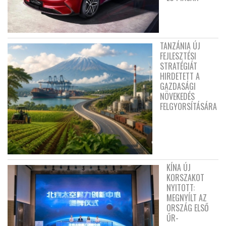
TANZÁNIA ÚJ
FEJLESZTÉSI
STRATÉGIÁT
HIRDETETT A
GAZDASÁGI
NÖVEKEDÉS
FELGYORSÍTÁSÁRA
KÍNA ÚJ
KORSZAKOT
NYITOTT:
MEGNYÍLT AZ
ORSZÁG ELSŐ
ŰR-