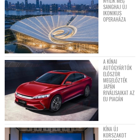
NYÍLIK MEG
SANGHAJ ÚJ
IKONIKUS
OPERAHÁZA
A KÍNAI
AUTÓGYÁRTÓK
ELŐSZÖR
MEGELŐZTÉK
JAPÁN
RIVÁLISAIKAT AZ
EU PIACÁN
KÍNA ÚJ
KORSZAKOT