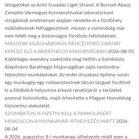
látogatókat az Arlói Suvadás Liget Strand. A Borsod-Abaúj-
Zemplén Vármegyei Kormányhivatal laboratóriumi
vizsgálatok eredményei alapján rendelte el a fürdőhely
működésének felfüggesztését, miután a vízminőség már
nem felelt meg a biztonságos fürdőzés feltételeinek.
MÁSODIK VILÁGHÁBORÚS PÁNCÉLTÖRŐ GRÁNÁT
KERÜLT ELŐ A BARÁTHEGYI MAJORSÁGBAN
2026-08-05
Különleges esemény szakította meg hétfőn a Szimbiózis
Alapítvány Baráthegyi Majorságában zajló tanösvény-
fejlesztési munkálatokat. Az erdei útszakasz építése során
egy munkagép egy robbanótestnek látszó tárgyat fordított
ki a földből.A helyszínre érkező rendőrjárőr a területet
azonnal biztosította, majd értesítette a Magyar Honvédség
tűzszerész alakulatát.
SZOMBATON IS FIZETNI KELL A PARKOLÁSÉRT
MISKOLCON A MUNKANAP-ÁTHELYEZÉS MIATT
2026-
08-04
A 2026. augusztus 8-i munkanap-áthelyezés miatt ezen a