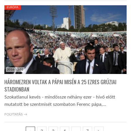
EURÓPA
2016-10-02
HÁROMEZREN VOLTAK A PÁPAI MISÉN A 25 EZRES GRÚZIAI
STADIONBAN
Szokatlanul kevés - mindössze néhány ezer - hívő előtt
mutatott be szentmisét szombaton Ferenc pápa,…
FOLYTATÁS →