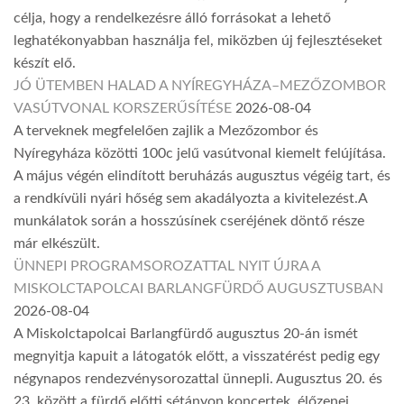
célja, hogy a rendelkezésre álló forrásokat a lehető
leghatékonyabban használja fel, miközben új fejlesztéseket
készít elő.
JÓ ÜTEMBEN HALAD A NYÍREGYHÁZA–MEZŐZOMBOR
VASÚTVONAL KORSZERŰSÍTÉSE
2026-08-04
A terveknek megfelelően zajlik a Mezőzombor és
Nyíregyháza közötti 100c jelű vasútvonal kiemelt felújítása.
A május végén elindított beruházás augusztus végéig tart, és
a rendkívüli nyári hőség sem akadályozta a kivitelezést.A
munkálatok során a hosszúsínek cseréjének döntő része
már elkészült.
ÜNNEPI PROGRAMSOROZATTAL NYIT ÚJRA A
MISKOLCTAPOLCAI BARLANGFÜRDŐ AUGUSZTUSBAN
2026-08-04
A Miskolctapolcai Barlangfürdő augusztus 20-án ismét
megnyitja kapuit a látogatók előtt, a visszatérést pedig egy
négynapos rendezvénysorozattal ünnepli. Augusztus 20. és
23. között a fürdő előtti sétányon koncertek, élőzenei