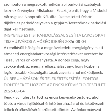
szombaton a megszokott hétköznapi parkolási szabályok
lesznek érvényben Miskolcon. Ez azt jelenti, hogy a Miskolci
Városgazda Nonprofit Kft. által üzemeltetett felszíni
díjköteles parkolóhelyeken a gépjárművezetőknek parkolási
díjat kell fizetniük.
INGYENES ESTI STRANDOLÁSSAL SEGÍTI A LAKOSOKAT
TISZAÚJVÁROS A HŐSÉG IDEJÉN
2026-08-04
A rendkívüli hőség és a megnövekedett energiaigény miatt
átmeneti energiatakarékossági intézkedéseket vezetett be
Tiszaújváros önkormányzata. A döntés célja, hogy
csökkentsék az energiafelhasználást úgy, hogy közben a
legfontosabb közszolgáltatások zavartalanul működjenek.
ÚJ BERUHÁZÁSOK ÉS TELEKÉRTÉKESÍTÉS: FONTOS
DÖNTÉSEKET HOZOTT AZ ENCSI KÉPVISELŐ-TESTÜLET
2026-08-04
Rendkívüli ülést tartott az encsi képviselő-testület, ahol
több, a város fejlődését érintő beruházásról és lakóövezeti
telkek értékesítéséről született döntés. Az önkormányzat