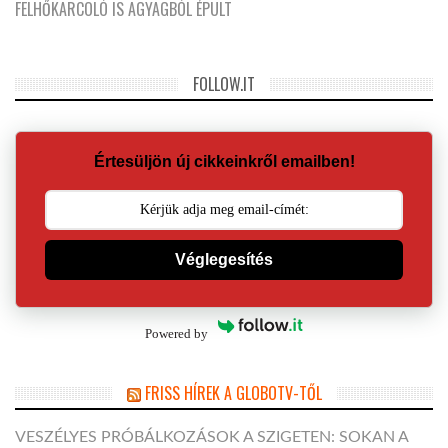
FELHŐKARCOLÓ IS AGYAGBÓL ÉPÜLT
FOLLOW.IT
Értesüljön új cikkeinkről emailben!
Véglegesítés
Powered by
FRISS HÍREK A GLOBOTV-TŐL
VESZÉLYES PRÓBÁLKOZÁSOK A SZIGETEN: SOKAN A