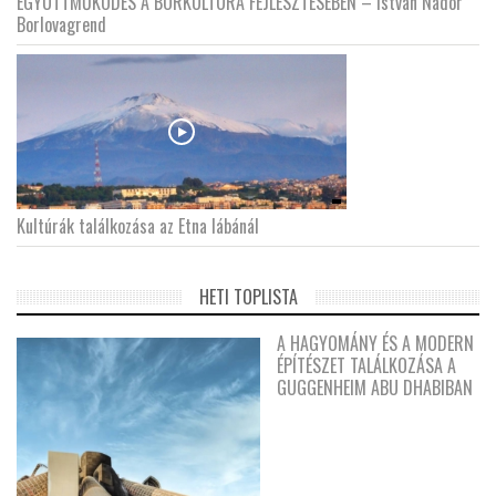
EGYÜTTMŰKÖDÉS A BORKULTÚRA FEJLESZTÉSÉBEN – István Nádor
Borlovagrend
Kultúrák találkozása az Etna lábánál
HETI TOPLISTA
A HAGYOMÁNY ÉS A MODERN
ÉPÍTÉSZET TALÁLKOZÁSA A
GUGGENHEIM ABU DHABIBAN