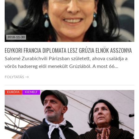
LATIMO.HU
GLOBOBOOK
2018-11-30
EGYKORI FRANCIA DIPLOMATA LESZ GRÚZIA ELNÖK ASSZONYA
Salomé Zurabichvili Párizsban született, ahova családja a
vörös hadsereg elől menekült Grúziából. A most 66…
FOLYTATÁS →
EURÓPA
KIEMELT