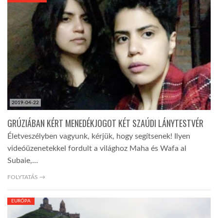
KÖZEL-KELET
AUSZTRÁLIA
A VILÁG ITTHON
2019-04-22
MÉDIA
GRÚZIÁBAN KÉRT MENEDÉKJOGOT KÉT SZAÚDI LÁNYTESTVÉR
Életveszélyben vagyunk, kérjük, hogy segítsenek! Ilyen
videóüzenetekkel fordult a világhoz Maha és Wafa al
Subaie,…
GLOBOTV BP
FOLYTATÁS →
EURÓPA
HÍR3D