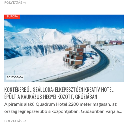
FOLYTATÁS →
EURÓPA
2017-03-06
KONTÉNERBŐL SZÁLLODA: ELKÉPESZTŐEN KREATÍV HOTEL
ÉPÜLT A KAUKÁZUS HEGYEI KÖZÖTT, GRÚZIÁBAN
A piramis alakú Quadrum Hotel 2200 méter magasan, az
ország legnépszerűbb síközpontjában, Gudauriban várja a…
FOLYTATÁS →