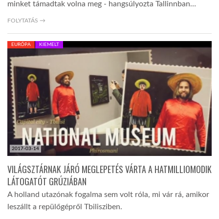
minket támadtak volna meg - hangsúlyozta Tallinnban…
FOLYTATÁS →
EURÓPA
KIEMELT
2017-03-14
VILÁGSZTÁRNAK JÁRÓ MEGLEPETÉS VÁRTA A HATMILLIOMODIK
LÁTOGATÓT GRÚZIÁBAN
A holland utazónak fogalma sem volt róla, mi vár rá, amikor
leszállt a repülőgépről Tbilisziben.