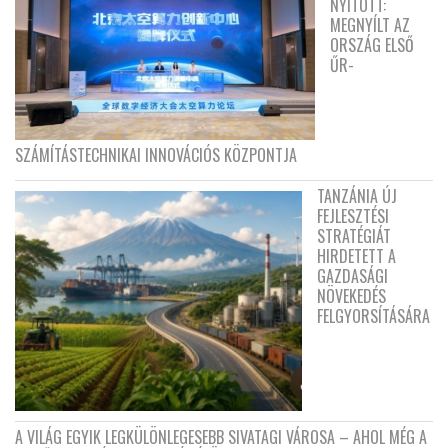
NYITOTT:
MEGNYÍLT AZ
ORSZÁG ELSŐ
ŰR-
SZÁMÍTÁSTECHNIKAI INNOVÁCIÓS KÖZPONTJA
TANZÁNIA ÚJ
FEJLESZTÉSI
STRATÉGIÁT
HIRDETETT A
GAZDASÁGI
NÖVEKEDÉS
FELGYORSÍTÁSÁRA
A VILÁG EGYIK LEGKÜLÖNLEGESEBB SIVATAGI VÁROSA – AHOL MÉG A