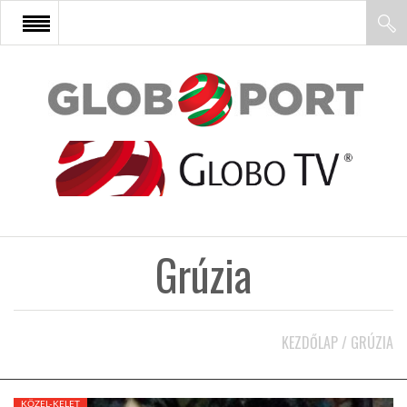
FŐOLDAL
AFRIKA
EURÓPA
Grúzia
ÁZSIA
ÉSZAK-AMERIKA
KEZDŐLAP
/
GRÚZIA
LATIN-AMERIKA
KÖZEL-KELET