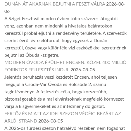
DUNÁN ÁT AKARNAK BEJUTNI A FESZTIVÁLRA
2026-08-
06
A Sziget Fesztivál minden évben több százezer látogatót
vonz, azonban nem mindenki a hivatalos bejáratokon
keresztül próbál eljutni a rendezvény területére. A szervezők
szerint évről évre előfordul, hogy egyesek a Dunán
keresztül, úszva vagy különféle vízi eszközökkel szeretnének
bejutni az Óbudai-szigetre.
MODERN ÓVODA ÉPÜLHET ENCSEN: KÖZEL 400 MILLIÓ
FORINTOS FEJLESZTÉS INDUL
2026-08-05
Jelentős beruházás veszi kezdetét Encsen, ahol teljesen
megújul a Csoda-Vár Óvoda és Bölcsőde 2. számú
tagintézménye. A fejlesztés célja, hogy korszerűbb,
biztonságosabb és a mai elvárásoknak megfelelő környezet
várja a kisgyermekeket és az intézmény dolgozóit.
FERTŐZÉS MIATT AZ IDEI SZEZON VÉGÉIG BEZÁRT AZ
ARLÓI STRAND
2026-08-05
A 2026-os fürdési szezon hátralévő részében nem fogadhat