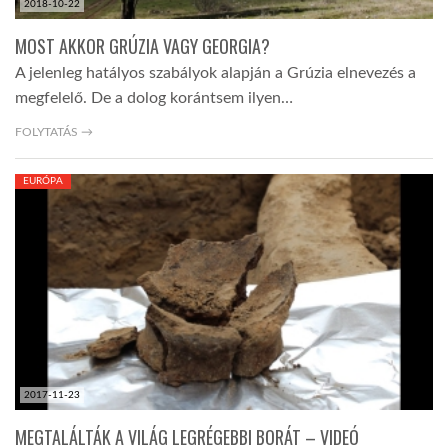
2018-10-22
MOST AKKOR GRÚZIA VAGY GEORGIA?
A jelenleg hatályos szabályok alapján a Grúzia elnevezés a
megfelelő. De a dolog korántsem ilyen…
FOLYTATÁS →
EURÓPA
2017-11-23
MEGTALÁLTÁK A VILÁG LEGRÉGEBBI BORÁT – VIDEÓ