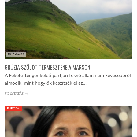
TROPICALMAGAZIN
GLOBOTV
AFRIKA TUDÁSTÁR
2019-04-11
GRÚZIA SZŐLŐT TERMESZTENE A MARSON
A NAP SZÉPE
A Fekete-tenger keleti partján fekvő állam nem kevesebbről
álmodik, mint hogy ők készítsék el az…
LINKTR.EE
FOLYTATÁS →
EURÓPA
GLOBOZSARU
DOBRAVERO.HU