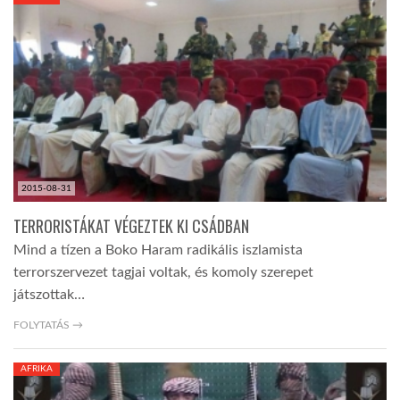
KÖZEL-KELET
AUSZTRÁLIA
A VILÁG ITTHON
2015-08-31
MÉDIA
TERRORISTÁKAT VÉGEZTEK KI CSÁDBAN
Mind a tízen a Boko Haram radikális iszlamista
terrorszervezet tagjai voltak, és komoly szerepet
játszottak…
GLOBOTV BP
FOLYTATÁS →
AFRIKA
HÍR3D