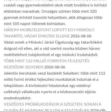
családi vagy gyermekvédelmi okok miatt továbbra is kórházi
ellátásban maradnak. Országos szinten több mint 320
gyermek érintett hasonló helyzetben, akik átlagosan több
mint 105 napot töltenek kórházban.
HÁROM MOBILTELEFONT LOPOTT EGY MISKOLCI
TAKARÍTÓ, VÁDAT EMELTEK ELLENE
2026-08-06
Vádat emelt a Miskolci Járási Ügyészség egy takarítóként
dolgozó nő ellen, aki a vád szerint munka közben három
mobiltelefont tulajdonított el egy miskolci irodaházból.
TÖBB MINT 112 MILLIÓ FORINTOS FEJLESZTÉS
KEZDŐDIK SELYEBEN
2026-08-06
Jelentős beruházás veszi kezdetét Selyében: több mint 112
millió forint értékű fejlesztési munkálatok indulnak el a
településen. A kivitelezési feladatokat egy edelényi
székhelyű vállalkozás nyerte el a közbeszerzési eljárás
eredményeként.
VESZÉLYES PRÓBÁLKOZÁSOK A SZIGETEN: SOKAN A
DUNÁN ÁT AKARNAK BEJUTNI A FESZTIVÁLRA
2026-08-