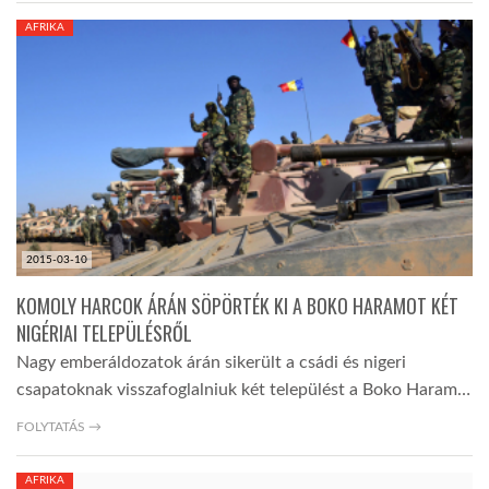
AFRIKA
2015-03-10
KOMOLY HARCOK ÁRÁN SÖPÖRTÉK KI A BOKO HARAMOT KÉT
NIGÉRIAI TELEPÜLÉSRŐL
Nagy emberáldozatok árán sikerült a csádi és nigeri
csapatoknak visszafoglalniuk két települést a Boko Haram…
FOLYTATÁS →
AFRIKA