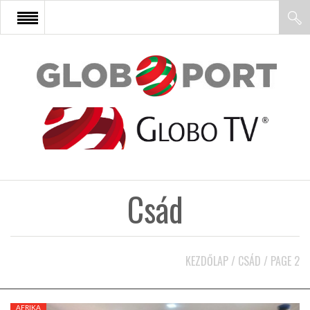
FŐOLDAL
AFRIKA
EURÓPA
Csád
ÁZSIA
ÉSZAK-AMERIKA
KEZDŐLAP
/
CSÁD
/
PAGE 2
LATIN-AMERIKA
AFRIKA