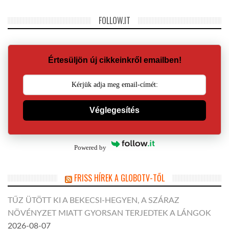
FOLLOW.IT
Értesüljön új cikkeinkről emailben!
Véglegesítés
Powered by
FRISS HÍREK A GLOBOTV-TŐL
TŰZ ÜTÖTT KI A BEKECSI-HEGYEN, A SZÁRAZ
NÖVÉNYZET MIATT GYORSAN TERJEDTEK A LÁNGOK
2026-08-07