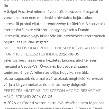
06
A Sziget Fesztivál minden évben több százezer látogatót
vonz, azonban nem mindenki a hivatalos bejáratokon
keresztül próbál eljutni a rendezvény területére. A szervezők
szerint évről évre előfordul, hogy egyesek a Dunán
keresztül, úszva vagy különféle vízi eszközökkel szeretnének
bejutni az Óbudai-szigetre.
MODERN ÓVODA ÉPÜLHET ENCSEN: KÖZEL 400 MILLIÓ
FORINTOS FEJLESZTÉS INDUL
2026-08-05
Jelentős beruházás veszi kezdetét Encsen, ahol teljesen
megújul a Csoda-Vár Óvoda és Bölcsőde 2. számú
tagintézménye. A fejlesztés célja, hogy korszerűbb,
biztonságosabb és a mai elvárásoknak megfelelő környezet
várja a kisgyermekeket és az intézmény dolgozóit.
FERTŐZÉS MIATT AZ IDEI SZEZON VÉGÉIG BEZÁRT AZ
ARLÓI STRAND
2026-08-05
A 2026-os fürdési szezon hátralévő részében nem fogadhat