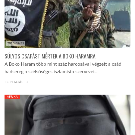
LATIMO.HU
GLOBOBOOK
2015-07-31
SÚLYOS CSAPÁST MÉRTEK A BOKO HARAMRA
A Boko Haram több mint száz harcosával végzett a csádi
hadsereg a szélsőséges iszlamista szervezet…
FOLYTATÁS →
AFRIKA