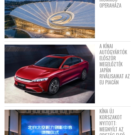
OPERAHÁZA
A KÍNAI
AUTÓGYÁRTÓK
ELŐSZÖR
MEGELŐZTÉK
JAPÁN
RIVÁLISAIKAT AZ
EU PIACÁN
KÍNA ÚJ
KORSZAKOT
NYITOTT:
MEGNYÍLT AZ