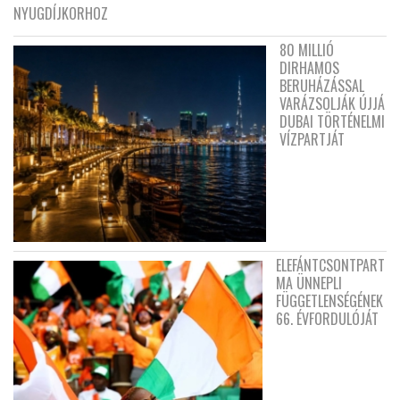
NYUGDÍJKORHOZ
80 MILLIÓ
DIRHAMOS
BERUHÁZÁSSAL
VARÁZSOLJÁK ÚJJÁ
DUBAI TÖRTÉNELMI
VÍZPARTJÁT
ELEFÁNTCSONTPART
MA ÜNNEPLI
FÜGGETLENSÉGÉNEK
66. ÉVFORDULÓJÁT