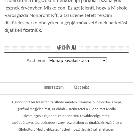
szombaton a megszokott hétköznapi parkolási szabályok
lesznek érvényben Miskolcon. Ez azt jelenti, hogy a Miskolci
Városgazda Nonprofit Kft. által üzemeltetett felszíni
díjköteles parkolóhelyeken a gépjárművezetőknek parkolási
díjat kell fizetniük.
ARCHÍVUM
Archívum
Impresszum
Kapcsolat
A globoport.hu felületén található minden információ, beleértve a képi,
grafikai megjelenítést, az oldalak szerkezetét a GloboPort Média
kizárólagos tulajdona. Mindennemű továbbszolgáltatás,
továbbértékesítés, egészében vagy részleteiben az újraközlés kizárólag a
GloboPort Média előzetes írásbeli hozzájárulásával lehetséges.