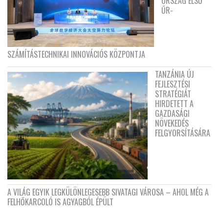
ORSZÁG ELSŐ
ŰR-
SZÁMÍTÁSTECHNIKAI INNOVÁCIÓS KÖZPONTJA
TANZÁNIA ÚJ
FEJLESZTÉSI
STRATÉGIÁT
HIRDETETT A
GAZDASÁGI
NÖVEKEDÉS
FELGYORSÍTÁSÁRA
A VILÁG EGYIK LEGKÜLÖNLEGESEBB SIVATAGI VÁROSA – AHOL MÉG A
FELHŐKARCOLÓ IS AGYAGBÓL ÉPÜLT