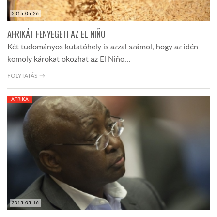
2015-05-26
AFRIKÁT FENYEGETI AZ EL NIÑO
Két tudományos kutatóhely is azzal számol, hogy az idén
komoly károkat okozhat az El Niño…
FOLYTATÁS →
AFRIKA
2015-05-16