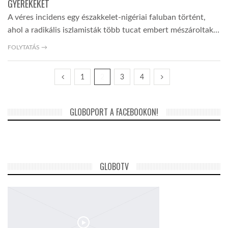
GYEREKEKET
A véres incidens egy északkelet-nigériai faluban történt,
ahol a radikális iszlamisták több tucat embert mészároltak…
FOLYTATÁS →
1
2
3
4
GLOBOPORT A FACEBOOKON!
GLOBOTV