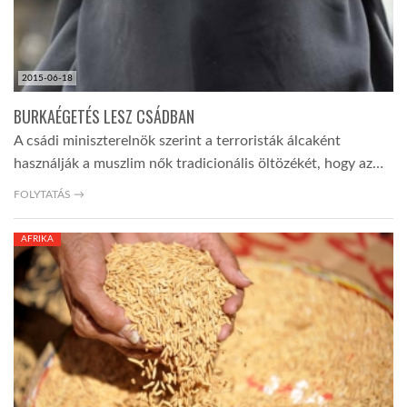
2015-06-18
BURKAÉGETÉS LESZ CSÁDBAN
A csádi miniszterelnök szerint a terroristák álcaként
használják a muszlim nők tradicionális öltözékét, hogy az…
FOLYTATÁS →
AFRIKA