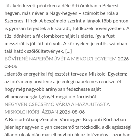
Tűz keletkezett pénteken a délelőtti órákban a Bekecsi-
hegyen, más néven a Nagy-hegyen – számolt be róla a
Szerencsi Hírek. A beszámoló szerint a lángok több ponton
is gyorsan terjedtek a kiszáradt, földközeli növényzetben. A
tűz időnként a fák lombkoronáját is elérte, így a füst
messziről is jól látható volt. A környéken jelentős számban
találhatók szőlőültetvények, […]
BŐVÍTENÉ NAPERŐMŰVÉT A MISKOLCI EGYETEM
2026-
08-06
Jelentős energetikai fejlesztést tervez a Miskolci Egyetem:
az intézmény bővítené a jelenlegi napelemes rendszerét,
hogy még nagyobb arányban fedezhesse saját
villamosenergia-igényét megújuló forrásból.
NEGYVEN CSECSEMŐ VÁRJA A HAZAJUTÁST A
MISKOLCI KÓRHÁZBAN
2026-08-06
A Borsod-Abaúj-Zemplén Vármegyei Központi Kórházban
jelenleg negyven olyan csecsemő tartózkodik, akik egészségi
állapotuk alapján már elhagyhatnák az intézményt, azonban