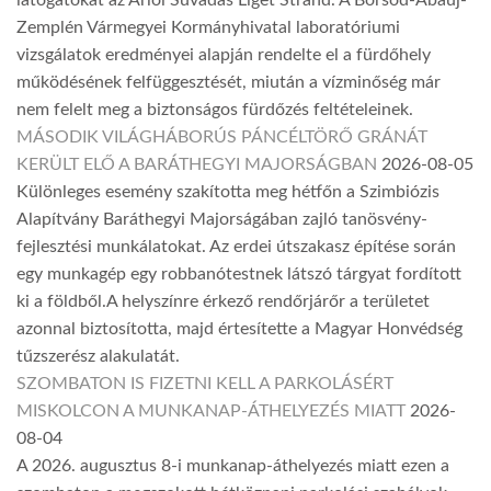
látogatókat az Arlói Suvadás Liget Strand. A Borsod-Abaúj-
Zemplén Vármegyei Kormányhivatal laboratóriumi
vizsgálatok eredményei alapján rendelte el a fürdőhely
működésének felfüggesztését, miután a vízminőség már
nem felelt meg a biztonságos fürdőzés feltételeinek.
MÁSODIK VILÁGHÁBORÚS PÁNCÉLTÖRŐ GRÁNÁT
KERÜLT ELŐ A BARÁTHEGYI MAJORSÁGBAN
2026-08-05
Különleges esemény szakította meg hétfőn a Szimbiózis
Alapítvány Baráthegyi Majorságában zajló tanösvény-
fejlesztési munkálatokat. Az erdei útszakasz építése során
egy munkagép egy robbanótestnek látszó tárgyat fordított
ki a földből.A helyszínre érkező rendőrjárőr a területet
azonnal biztosította, majd értesítette a Magyar Honvédség
tűzszerész alakulatát.
SZOMBATON IS FIZETNI KELL A PARKOLÁSÉRT
MISKOLCON A MUNKANAP-ÁTHELYEZÉS MIATT
2026-
08-04
A 2026. augusztus 8-i munkanap-áthelyezés miatt ezen a