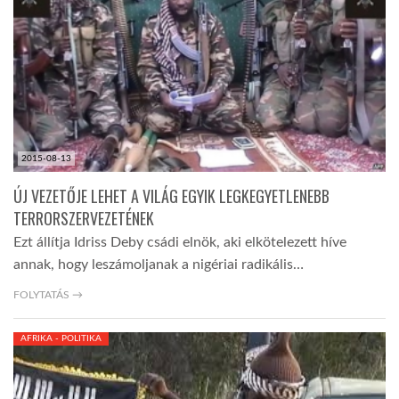
TROPICALMAGAZIN
GLOBOTV
AFRIKA TUDÁSTÁR
2015-08-13
ÚJ VEZETŐJE LEHET A VILÁG EGYIK LEGKEGYETLENEBB
A NAP SZÉPE
TERRORSZERVEZETÉNEK
Ezt állítja Idriss Deby csádi elnök, aki elkötelezett híve
annak, hogy leszámoljanak a nigériai radikális…
LINKTR.EE
FOLYTATÁS →
GLOBOZSARU
AFRIKA - POLITIKA
DOBRAVERO.HU