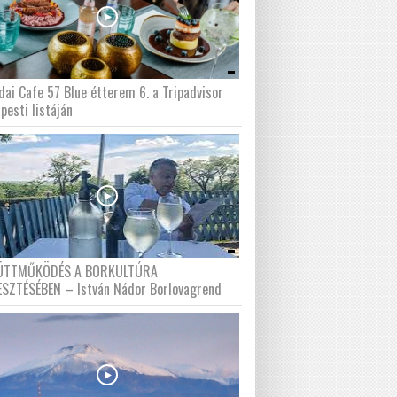
dai Cafe 57 Blue étterem 6. a Tripadvisor
pesti listáján
ÜTTMŰKÖDÉS A BORKULTÚRA
ESZTÉSÉBEN – István Nádor Borlovagrend