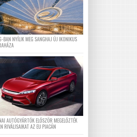
6-BAN NYÍLIK MEG SANGHAJ ÚJ IKONIKUS
RAHÁZA
ÍNAI AUTÓGYÁRTÓK ELŐSZÖR MEGELŐZTÉK
N RIVÁLISAIKAT AZ EU PIACÁN