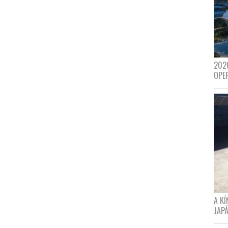
202
OPE
A K
JAPÁ