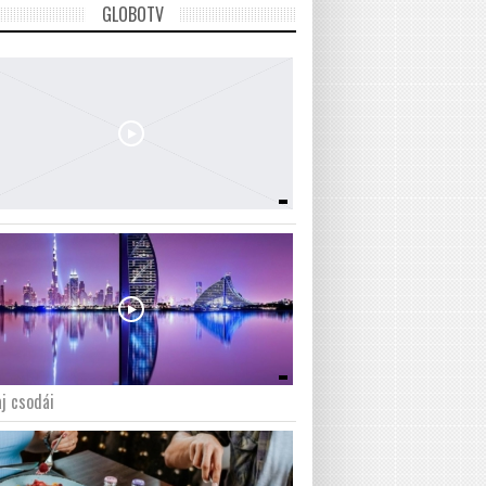
GLOBOTV
j csodái