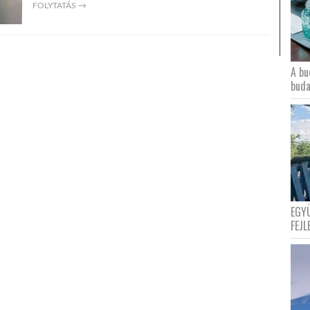
FOLYTATÁS →
A bu
buda
EGY
FEJL