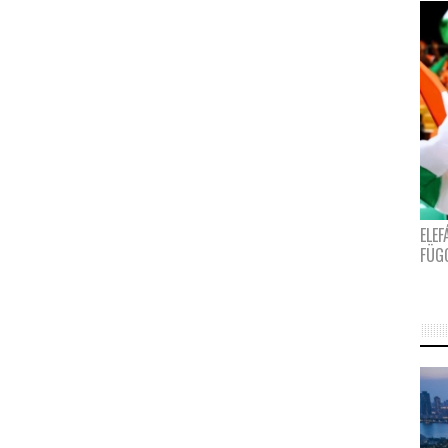
ELE
FÜG