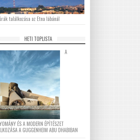
́rák találkozása az Etna lábánál
HETI TOPLISTA
A
YOMÁNY ÉS A MODERN ÉPÍTÉSZET
ÁLKOZÁSA A GUGGENHEIM ABU DHABIBAN