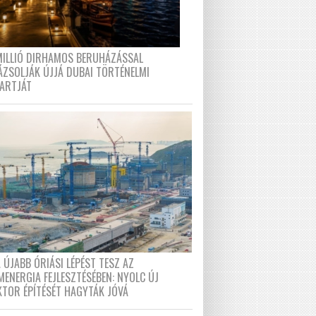
MILLIÓ DIRHAMOS BERUHÁZÁSSAL
ÁZSOLJÁK ÚJJÁ DUBAI TÖRTÉNELMI
PARTJÁT
 ÚJABB ÓRIÁSI LÉPÉST TESZ AZ
MENERGIA FEJLESZTÉSÉBEN: NYOLC ÚJ
KTOR ÉPÍTÉSÉT HAGYTÁK JÓVÁ