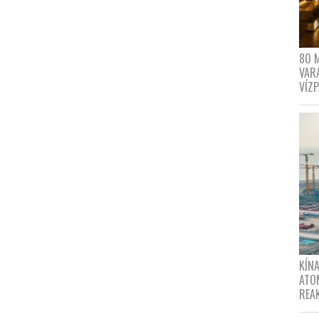
80 
VAR
VÍZ
KÍNA
ATO
REA