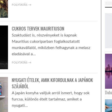
FOLYTATÁS →
CUKROS TERVEK MAURITIUSON
Szaktudást is, részvényeket is kapnak
Mauritius cukoriparban foglalkoztatott
munkavállalói, miközben felhagynak a melasz
eladásával a…
FOLYTATÁS →
NYUGATI ÉTELEK, AMIK KIFORDULNAK A JAPÁNOK
SZÁJÁBÓL
Duba
A japán konyha valljuk arról ismert, hogy sok
furcsa, különös ételt tartalmaz, amiket a
nyugati…