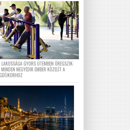
A LAKOSSÁGA GYORS ÜTEMBEN ÖREGSZIK:
 MINDEN NEGYEDIK EMBER KÖZELÍT A
GDÍJKORHOZ