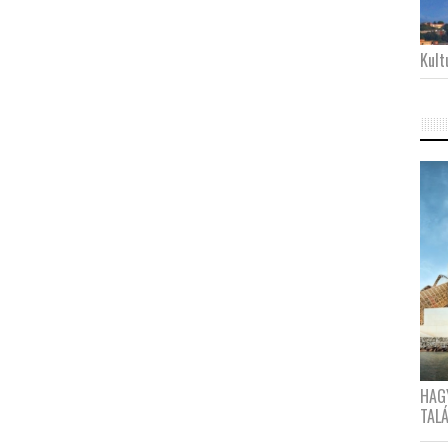
Kultu
HAG
TAL