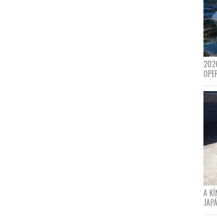
202
OPE
A K
JAPÁ