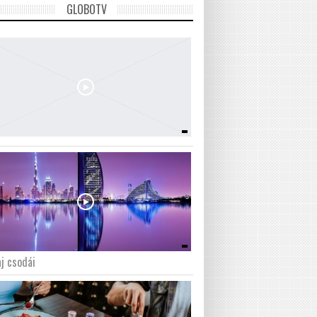
GLOBOTV
j csodái