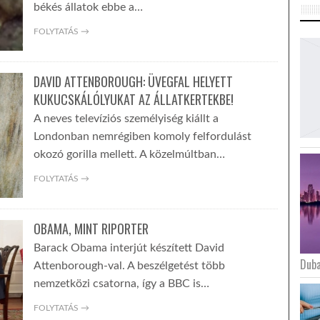
békés állatok ebbe a…
FOLYTATÁS →
DAVID ATTENBOROUGH: ÜVEGFAL HELYETT
KUKUCSKÁLÓLYUKAT AZ ÁLLATKERTEKBE!
A neves televíziós személyiség kiállt a
Londonban nemrégiben komoly felfordulást
okozó gorilla mellett. A közelmúltban…
FOLYTATÁS →
OBAMA, MINT RIPORTER
Barack Obama interjút készített David
Duba
Attenborough-val. A beszélgetést több
nemzetközi csatorna, így a BBC is…
FOLYTATÁS →