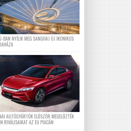
6-BAN NYÍLIK MEG SANGHAJ ÚJ IKONIKUS
RAHÁZA
ÍNAI AUTÓGYÁRTÓK ELŐSZÖR MEGELŐZTÉK
N RIVÁLISAIKAT AZ EU PIACÁN