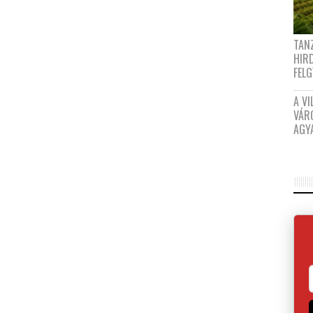
TANZ
HIR
FEL
A VI
VÁR
AGY