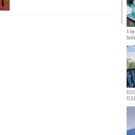
A bu
buda
EGY
FEJL