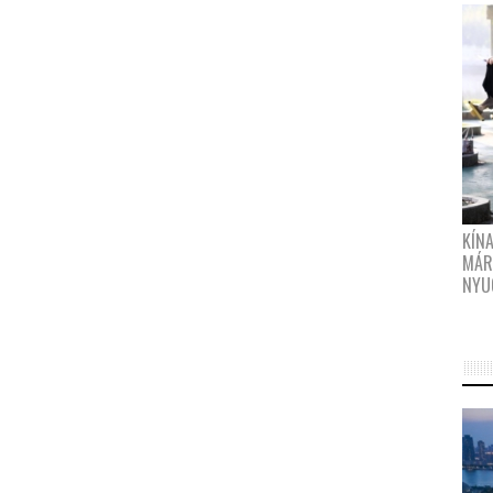
KÍN
MÁR
NYU