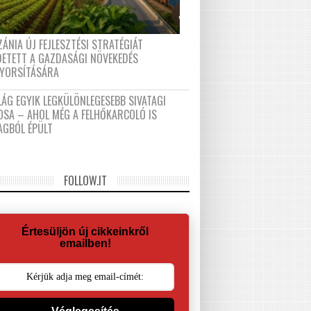
ÁNIA ÚJ FEJLESZTÉSI STRATÉGIÁT
DETETT A GAZDASÁGI NÖVEKEDÉS
GYORSÍTÁSÁRA
LÁG EGYIK LEGKÜLÖNLEGESEBB SIVATAGI
OSA – AHOL MÉG A FELHŐKARCOLÓ IS
AGBÓL ÉPÜLT
FOLLOW.IT
Értesüljön új cikkeinkről
emailben!