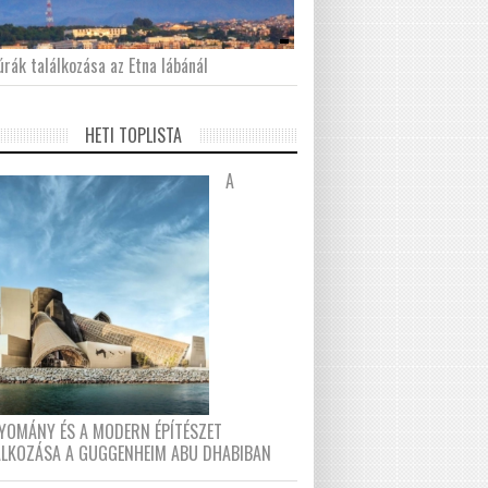
́rák találkozása az Etna lábánál
HETI TOPLISTA
A
YOMÁNY ÉS A MODERN ÉPÍTÉSZET
ÁLKOZÁSA A GUGGENHEIM ABU DHABIBAN