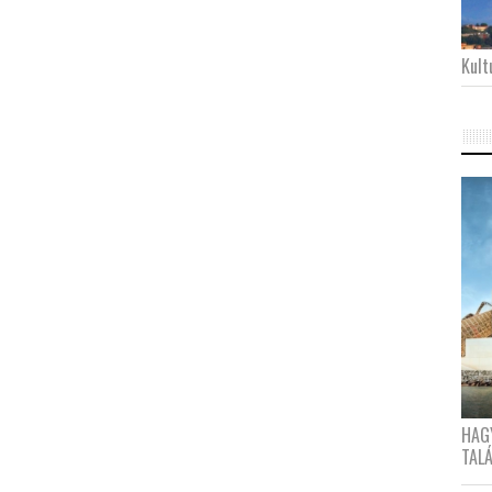
Kultu
HAG
TAL