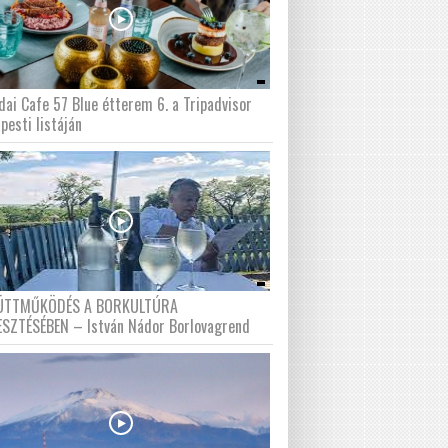
dai Cafe 57 Blue étterem 6. a Tripadvisor
pesti listáján
ÜTTMŰKÖDÉS A BORKULTÚRA
ESZTÉSÉBEN – István Nádor Borlovagrend