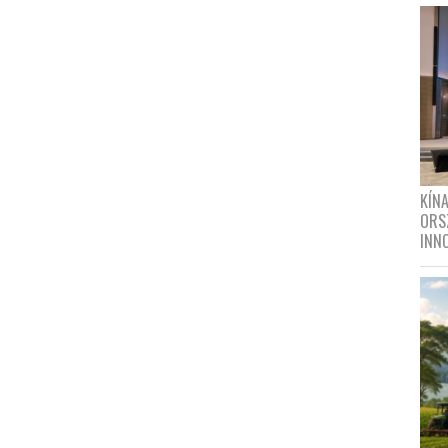
KÍN
ORS
INN