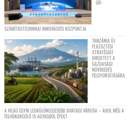
ŰR-
SZÁMÍTÁSTECHNIKAI INNOVÁCIÓS KÖZPONTJA
TANZÁNIA ÚJ
FEJLESZTÉSI
STRATÉGIÁT
HIRDETETT A
GAZDASÁGI
NÖVEKEDÉS
FELGYORSÍTÁSÁRA
A VILÁG EGYIK LEGKÜLÖNLEGESEBB SIVATAGI VÁROSA – AHOL MÉG A
FELHŐKARCOLÓ IS AGYAGBÓL ÉPÜLT