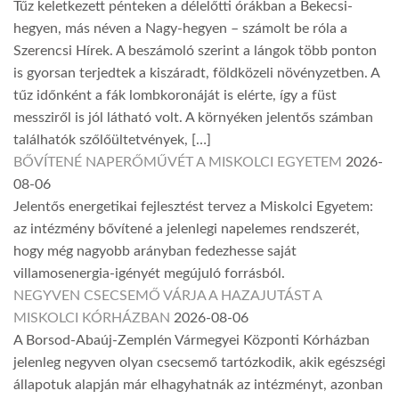
Tűz keletkezett pénteken a délelőtti órákban a Bekecsi-
hegyen, más néven a Nagy-hegyen – számolt be róla a
Szerencsi Hírek. A beszámoló szerint a lángok több ponton
is gyorsan terjedtek a kiszáradt, földközeli növényzetben. A
tűz időnként a fák lombkoronáját is elérte, így a füst
messziről is jól látható volt. A környéken jelentős számban
találhatók szőlőültetvények, […]
BŐVÍTENÉ NAPERŐMŰVÉT A MISKOLCI EGYETEM
2026-
08-06
Jelentős energetikai fejlesztést tervez a Miskolci Egyetem:
az intézmény bővítené a jelenlegi napelemes rendszerét,
hogy még nagyobb arányban fedezhesse saját
villamosenergia-igényét megújuló forrásból.
NEGYVEN CSECSEMŐ VÁRJA A HAZAJUTÁST A
MISKOLCI KÓRHÁZBAN
2026-08-06
A Borsod-Abaúj-Zemplén Vármegyei Központi Kórházban
jelenleg negyven olyan csecsemő tartózkodik, akik egészségi
állapotuk alapján már elhagyhatnák az intézményt, azonban