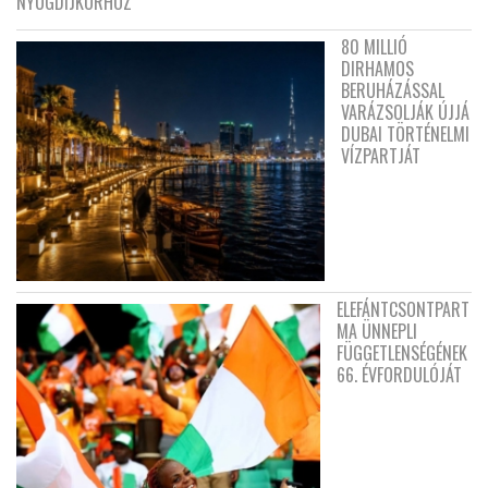
NYUGDÍJKORHOZ
80 MILLIÓ
DIRHAMOS
BERUHÁZÁSSAL
VARÁZSOLJÁK ÚJJÁ
DUBAI TÖRTÉNELMI
VÍZPARTJÁT
ELEFÁNTCSONTPART
MA ÜNNEPLI
FÜGGETLENSÉGÉNEK
66. ÉVFORDULÓJÁT