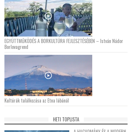
EGYÜTTMŰKÖDÉS A BORKULTÚRA FEJLESZTÉSÉBEN – István Nádor
Borlovagrend
Kultúrák találkozása az Etna lábánál
HETI TOPLISTA
A HAGYOMÁNY ÉS A MODERN