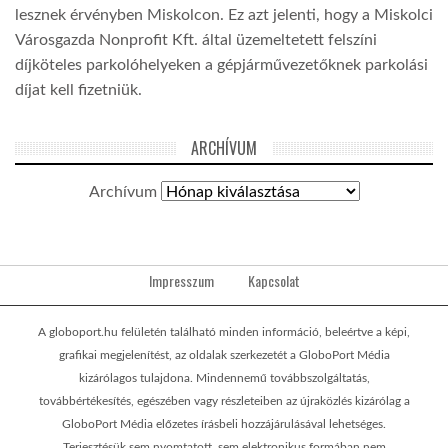
lesznek érvényben Miskolcon. Ez azt jelenti, hogy a Miskolci
Városgazda Nonprofit Kft. által üzemeltetett felszíni
díjköteles parkolóhelyeken a gépjárművezetőknek parkolási
díjat kell fizetniük.
ARCHÍVUM
Archívum
Impresszum
Kapcsolat
A globoport.hu felületén található minden információ, beleértve a képi,
grafikai megjelenítést, az oldalak szerkezetét a GloboPort Média
kizárólagos tulajdona. Mindennemű továbbszolgáltatás,
továbbértékesítés, egészében vagy részleteiben az újraközlés kizárólag a
GloboPort Média előzetes írásbeli hozzájárulásával lehetséges.
Terjesztésük sem nyomtatott, sem elektronikus formában nem