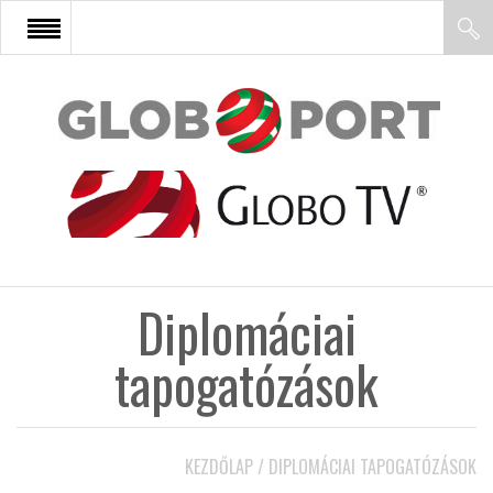
FŐOLDAL
AFRIKA
EURÓPA
Diplomáciai
ÁZSIA
tapogatózások
ÉSZAK-AMERIKA
KEZDŐLAP
/
DIPLOMÁCIAI TAPOGATÓZÁSOK
LATIN-AMERIKA