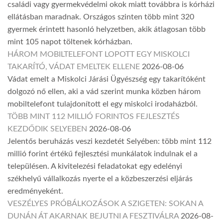
családi vagy gyermekvédelmi okok miatt továbbra is kórházi
ellátásban maradnak. Országos szinten több mint 320
gyermek érintett hasonló helyzetben, akik átlagosan több
mint 105 napot töltenek kórházban.
HÁROM MOBILTELEFONT LOPOTT EGY MISKOLCI
TAKARÍTÓ, VÁDAT EMELTEK ELLENE
2026-08-06
Vádat emelt a Miskolci Járási Ügyészség egy takarítóként
dolgozó nő ellen, aki a vád szerint munka közben három
mobiltelefont tulajdonított el egy miskolci irodaházból.
TÖBB MINT 112 MILLIÓ FORINTOS FEJLESZTÉS
KEZDŐDIK SELYEBEN
2026-08-06
Jelentős beruházás veszi kezdetét Selyében: több mint 112
millió forint értékű fejlesztési munkálatok indulnak el a
településen. A kivitelezési feladatokat egy edelényi
székhelyű vállalkozás nyerte el a közbeszerzési eljárás
eredményeként.
VESZÉLYES PRÓBÁLKOZÁSOK A SZIGETEN: SOKAN A
DUNÁN ÁT AKARNAK BEJUTNI A FESZTIVÁLRA
2026-08-