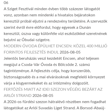
06
A Sziget Fesztivál minden évben több százezer látogatót
vonz, azonban nem mindenki a hivatalos bejáratokon
keresztül próbál eljutni a rendezvény területére. A szervezők
szerint évről évre előfordul, hogy egyesek a Dunán
keresztül, úszva vagy különféle vízi eszközökkel szeretnének
bejutni az Óbudai-szigetre.
MODERN ÓVODA ÉPÜLHET ENCSEN: KÖZEL 400 MILLIÓ
FORINTOS FEJLESZTÉS INDUL
2026-08-05
Jelentős beruházás veszi kezdetét Encsen, ahol teljesen
megújul a Csoda-Vár Óvoda és Bölcsőde 2. számú
tagintézménye. A fejlesztés célja, hogy korszerűbb,
biztonságosabb és a mai elvárásoknak megfelelő környezet
várja a kisgyermekeket és az intézmény dolgozóit.
FERTŐZÉS MIATT AZ IDEI SZEZON VÉGÉIG BEZÁRT AZ
ARLÓI STRAND
2026-08-05
A 2026-os fürdési szezon hátralévő részében nem fogadhat
látogatókat az Arlói Suvadás Liget Strand. A Borsod-Abaúj-