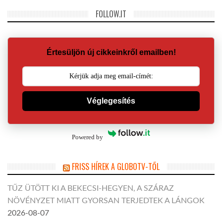
FOLLOW.IT
Értesüljön új cikkeinkről emailben!
Véglegesítés
Powered by
FRISS HÍREK A GLOBOTV-TŐL
TŰZ ÜTÖTT KI A BEKECSI-HEGYEN, A SZÁRAZ
NÖVÉNYZET MIATT GYORSAN TERJEDTEK A LÁNGOK
2026-08-07