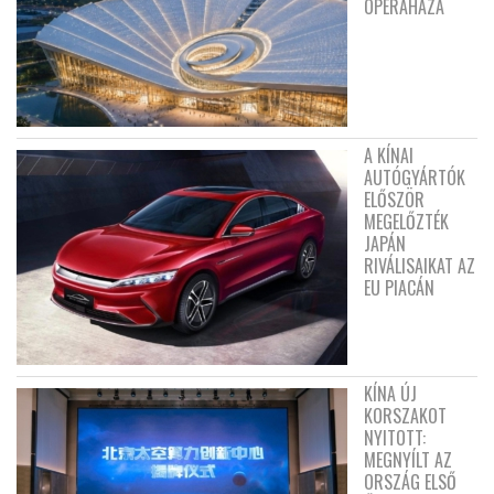
OPERAHÁZA
A KÍNAI
AUTÓGYÁRTÓK
ELŐSZÖR
MEGELŐZTÉK
JAPÁN
RIVÁLISAIKAT AZ
EU PIACÁN
KÍNA ÚJ
KORSZAKOT
NYITOTT:
MEGNYÍLT AZ
ORSZÁG ELSŐ