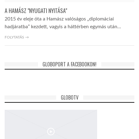
A HAMÁSZ "NYUGATI NYITÁSA"
TROPICALMAGAZIN
2015 év eleje óta a Hamász valóságos „diplomáciai
hadjáratba” kezdett, vagyis a háttérben egymás után…
GLOBOTV
FOLYTATÁS →
AFRIKA TUDÁSTÁR
GLOBOPORT A FACEBOOKON!
A NAP SZÉPE
LINKTR.EE
GLOBOTV
GLOBOZSARU
DOBRAVERO.HU