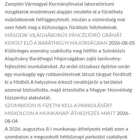
Zemplén Vármegyei Kormányhivatal laboratóriumi
vizsgálatok eredményei alapján rendelte el a fürdőhely
működésének felfüggesztését, miután a vízminőség már
nem felelt meg a biztonságos fürdőzés feltételeinek.
MÁSODIK VILÁGHÁBORÚS PÁNCÉLTÖRŐ GRÁNÁT
KERÜLT ELŐ A BARÁTHEGYI MAJORSÁGBAN
2026-08-05
Különleges esemény szakította meg hétfőn a Szimbiózis
Alapítvány Baráthegyi Majorságában zajló tanösvény-
fejlesztési munkálatokat. Az erdei útszakasz építése során
egy munkagép egy robbanótestnek látszó tárgyat fordított
ki a földből.A helyszínre érkező rendőrjárőr a területet
azonnal biztosította, majd értesítette a Magyar Honvédség
tűzszerész alakulatát.
SZOMBATON IS FIZETNI KELL A PARKOLÁSÉRT
MISKOLCON A MUNKANAP-ÁTHELYEZÉS MIATT
2026-
08-04
A 2026. augusztus 8-i munkanap-áthelyezés miatt ezen a
szombaton a megszokott hétköznapi parkolási szabályok