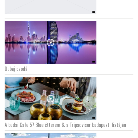
LATIMO.HU
GLOBOBOOK
Dubaj csodái
A budai Cafe 57 Blue étterem 6. a Tripadvisor budapesti listáján