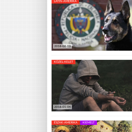
LATIN-AMERIKA
2018-08-03
KÖZEL-KELET
2018-01-04
ÉSZAK-AMERIKA
KIEMELT