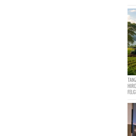
TANZ
HIR
FEL