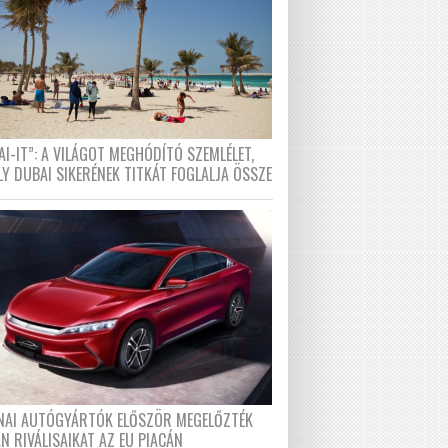
I-IT”: A VILÁGOT MEGHÓDÍTÓ SZEMLÉLET,
LY DUBAI SIKERÉNEK TITKÁT FOGLALJA ÖSSZE
ÍNAI AUTÓGYÁRTÓK ELŐSZÖR MEGELŐZTÉK
N RIVÁLISAIKAT AZ EU PIACÁN