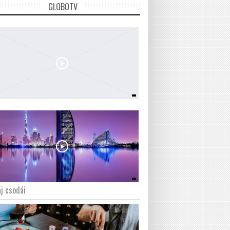
GLOBOTV
j csodái