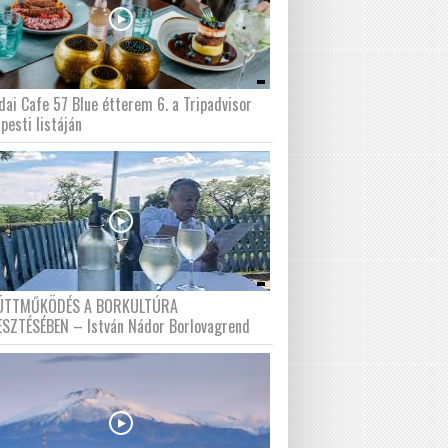
dai Cafe 57 Blue étterem 6. a Tripadvisor
pesti listáján
ÜTTMŰKÖDÉS A BORKULTÚRA
ESZTÉSÉBEN – István Nádor Borlovagrend