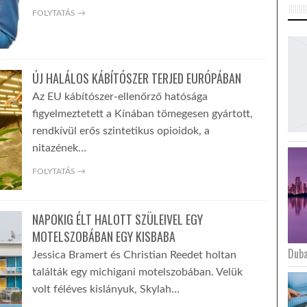
FOLYTATÁS →
ÚJ HALÁLOS KÁBÍTÓSZER TERJED EURÓPÁBAN
Az EU kábítószer-ellenőrző hatósága
figyelmeztetett a Kínában tömegesen gyártott,
rendkívül erős szintetikus opioidok, a
nitazének…
FOLYTATÁS →
NAPOKIG ÉLT HALOTT SZÜLEIVEL EGY
MOTELSZOBÁBAN EGY KISBABA
Duba
Jessica Bramert és Christian Reedet holtan
találták egy michigani motelszobában. Velük
volt féléves kislányuk, Skylah…