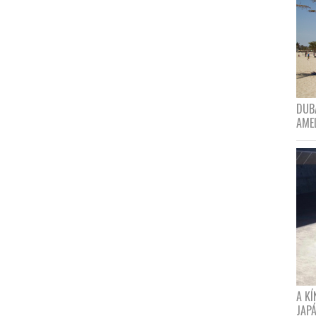
DUBA
AME
A K
JAPÁ