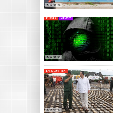
2019-05-29
EURÓPA
KIEMELT
2019-05-04
LATIN-AMERIKA
2019-04-17