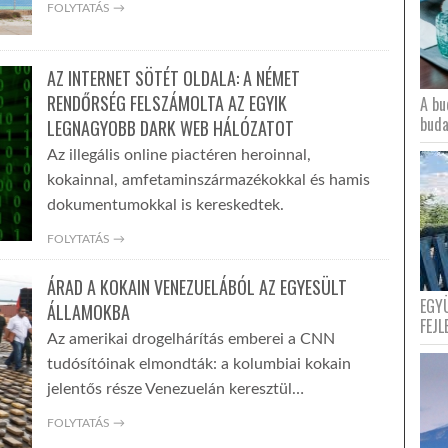
FOLYTATÁS →
AZ INTERNET SÖTÉT OLDALA: A NÉMET
RENDŐRSÉG FELSZÁMOLTA AZ EGYIK
A bu
buda
LEGNAGYOBB DARK WEB HÁLÓZATOT
Az illegális online piactéren heroinnal,
kokainnal, amfetaminszármazékokkal és hamis
dokumentumokkal is kereskedtek.
FOLYTATÁS →
ÁRAD A KOKAIN VENEZUELÁBÓL AZ EGYESÜLT
EGY
ÁLLAMOKBA
FEJL
Az amerikai drogelhárítás emberei a CNN
tudósítóinak elmondták: a kolumbiai kokain
jelentős része Venezuelán keresztül…
FOLYTATÁS →