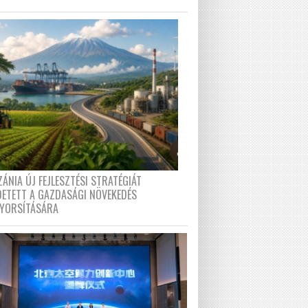
ÁNIA ÚJ FEJLESZTÉSI STRATÉGIÁT
DETETT A GAZDASÁGI NÖVEKEDÉS
GYORSÍTÁSÁRA