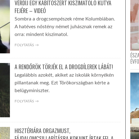
VÉRDÍJ EGY KÁBÍTÓSZERT KISZIMATOLÓ KUTYA
FEJÉRE – VIDEÓ
Sombra a drogcsempészek réme Kolumbiában.
A hatéves nőstény német juhásznak remek az
orra: mindent kiszimatol.
FOLYTATÁS →
ÉSZ
ÉVF
A RENDŐRÖK TÖRJÉK EL A DROGDÍLEREK LÁBÁT!
Legalábbis azokét, akiket az iskolák környékén
pillantanak meg. Ezt Törökországban kérte a
belügyminiszter.
FOLYTATÁS →
HISZTÉRIÁRA ORGAZMUST,
FÁJDALOMCSILLAPÍTÁSRA KOKAINT ÍRTAK FEL A