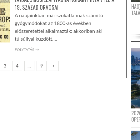
HAG
19. SZÁZAD ORVOSAI
TAL
A napjainkban már szokatlannak számító
gyógymódokat az 1800-as években
előszeretettel alkalmazták: akkoriban aki
túlsúllyal küzdött,…
FOLYTATÁS →
3
4
…
9
202
OPE