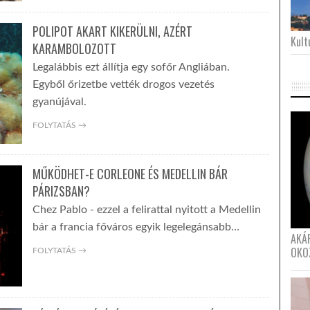
POLIPOT AKART KIKERÜLNI, AZÉRT
Kultu
KARAMBOLOZOTT
Legalábbis ezt állítja egy sofőr Angliában.
Egyből őrizetbe vették drogos vezetés
gyanújával.
FOLYTATÁS →
MŰKÖDHET-E CORLEONE ÉS MEDELLIN BÁR
PÁRIZSBAN?
Chez Pablo - ezzel a felirattal nyitott a Medellin
bár a francia főváros egyik legelegánsabb…
AKÁ
OKO
FOLYTATÁS →