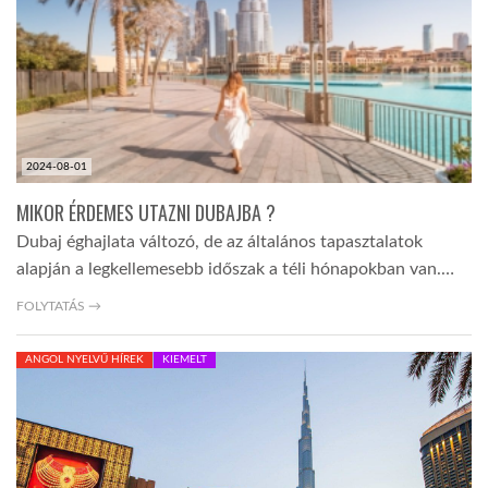
TROPICALMAGAZIN
GLOBOTV
2024-08-01
AFRIKA TUDÁSTÁR
MIKOR ÉRDEMES UTAZNI DUBAJBA ?
Dubaj éghajlata változó, de az általános tapasztalatok
A NAP SZÉPE
alapján a legkellemesebb időszak a téli hónapokban van.…
FOLYTATÁS →
LINKTR.EE
ANGOL NYELVŰ HÍREK
KIEMELT
GLOBOZSARU
DOBRAVERO.HU