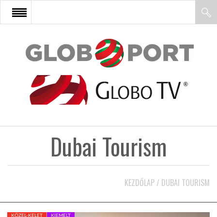
FŐOLDAL
AFRIKA
EURÓPA
Dubai Tourism
ÁZSIA
ÉSZAK-AMERIKA
KEZDŐLAP
/
DUBAI TOURISM
LATIN-AMERIKA
KÖZEL-KELET
KIEMELT