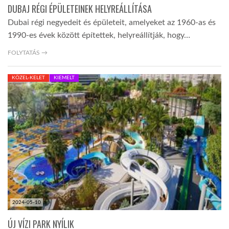
DUBAJ RÉGI ÉPÜLETEINEK HELYREÁLLÍTÁSA
Dubai régi negyedeit és épületeit, amelyeket az 1960-as és
1990-es évek között építettek, helyreállítják, hogy…
FOLYTATÁS →
KÖZEL-KELET
KIEMELT
2024-05-10
ÚJ VÍZI PARK NYÍLIK