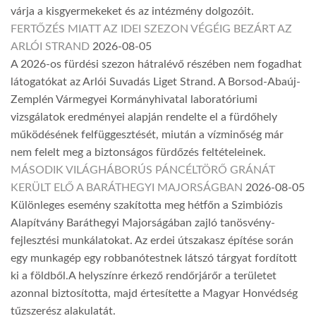
várja a kisgyermekeket és az intézmény dolgozóit.
FERTŐZÉS MIATT AZ IDEI SZEZON VÉGÉIG BEZÁRT AZ
ARLÓI STRAND
2026-08-05
A 2026-os fürdési szezon hátralévő részében nem fogadhat
látogatókat az Arlói Suvadás Liget Strand. A Borsod-Abaúj-
Zemplén Vármegyei Kormányhivatal laboratóriumi
vizsgálatok eredményei alapján rendelte el a fürdőhely
működésének felfüggesztését, miután a vízminőség már
nem felelt meg a biztonságos fürdőzés feltételeinek.
MÁSODIK VILÁGHÁBORÚS PÁNCÉLTÖRŐ GRÁNÁT
KERÜLT ELŐ A BARÁTHEGYI MAJORSÁGBAN
2026-08-05
Különleges esemény szakította meg hétfőn a Szimbiózis
Alapítvány Baráthegyi Majorságában zajló tanösvény-
fejlesztési munkálatokat. Az erdei útszakasz építése során
egy munkagép egy robbanótestnek látszó tárgyat fordított
ki a földből.A helyszínre érkező rendőrjárőr a területet
azonnal biztosította, majd értesítette a Magyar Honvédség
tűzszerész alakulatát.