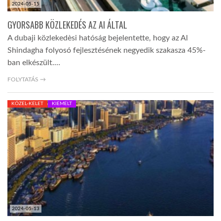
2024-05-15
GYORSABB KÖZLEKEDÉS AZ AI ÁLTAL
A dubaji közlekedèsi hatóság bejelentette, hogy az Al
Shindagha folyosó fejlesztésének negyedik szakasza 45%-
ban elkészült.…
FOLYTATÁS →
KÖZEL-KELET
KIEMELT
2024-05-13