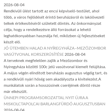
2026-08-04
Rendkívüli ülést tartott az encsi képviselő-testület, ahol
több, a város fejlődését érintő beruházásról és lakóövezeti
telkek értékesítéséről született döntés. Az önkormányzat
célja, hogy a rendelkezésre álló forrásokat a lehető
leghatékonyabban használja fel, miközben új fejlesztéseket
készít elő.
JÓ ÜTEMBEN HALAD A NYÍREGYHÁZA–MEZŐZOMBOR
VASÚTVONAL KORSZERŰSÍTÉSE
2026-08-04
A terveknek megfelelően zajlik a Mezőzombor és
Nyíregyháza közötti 100c jelű vasútvonal kiemelt felújítása.
A május végén elindított beruházás augusztus végéig tart, és
a rendkívüli nyári hőség sem akadályozta a kivitelezést.A
munkálatok során a hosszúsínek cseréjének döntő része
már elkészült.
ÜNNEPI PROGRAMSOROZATTAL NYIT ÚJRA A
MISKOLCTAPOLCAI BARLANGFÜRDŐ AUGUSZTUSBAN
2026-08-04