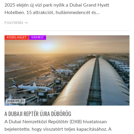
2025 elején új vízi park nyílik a Dubai Grand Hyatt
Hotelben. 15 attrakciót, hullámmedencét és…
FOLYTATÁS →
KÖZEL-KELET
KIEMELT
2024-04-25
A DUBAJI REPTÉR ÚJRA DÜBÖRÖG
A Dubai Nemzetközi Repülőtér (DXB) hivatalosan
bejelentette, hogy visszatért teljes kapacitásához. A