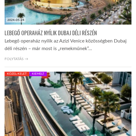
2024-05-24
LEBEGŐ OPERAHÁZ NYÍLIK DUBAJ DÉLI RÉSZÉN
Lebegő operaház nyílik az Azizi Venice közösségben Dubaj
déli részén – már most is „remekműnek”…
FOLYTATÁS →
KÖZEL-KELET
KIEMELT