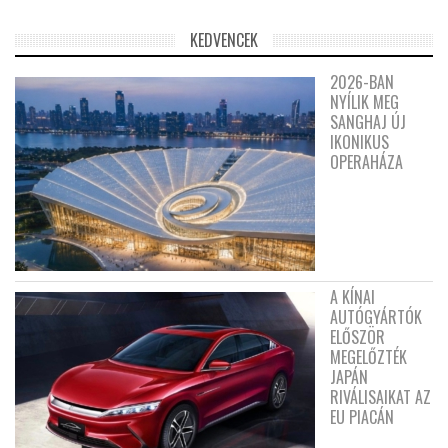
KEDVENCEK
2026-BAN
NYÍLIK MEG
SANGHAJ ÚJ
IKONIKUS
OPERAHÁZA
A KÍNAI
AUTÓGYÁRTÓK
ELŐSZÖR
MEGELŐZTÉK
JAPÁN
RIVÁLISAIKAT AZ
EU PIACÁN