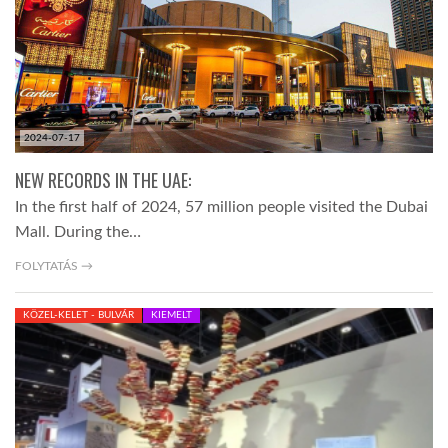
LATIMO.HU
GLOBOBOOK
2024-07-17
NEW RECORDS IN THE UAE:
In the first half of 2024, 57 million people visited the Dubai
Mall. During the…
FOLYTATÁS →
KÖZEL-KELET - BULVÁR
KIEMELT