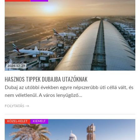
KÖZEL-KELET
AUSZTRÁLIA
A VILÁG ITTHON
2024-12-29
MÉDIA
HASZNOS TIPPEK DUBAJBA UTAZÓKNAK
Dubaj az utóbbi években egyre népszerűbb úti céllá vált, és
nem véletlenül. A város lenyűgöző…
FOLYTATÁS →
GLOBOTV BP
KÖZEL-KELET
KIEMELT
HÍR3D