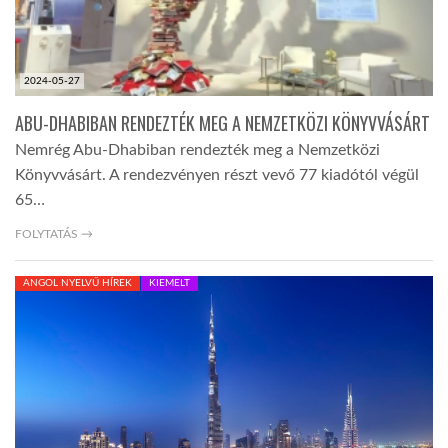
2024-05-27
ABU-DHABIBAN RENDEZTÉK MEG A NEMZETKÖZI KÖNYVVÁSÁRT
Nemrég Abu-Dhabiban rendezték meg a Nemzetközi
Könyvvásárt. A rendezvényen részt vevő 77 kiadótól végül
65…
FOLYTATÁS →
ANGOL NYELVŰ HÍREK
KIEMELT