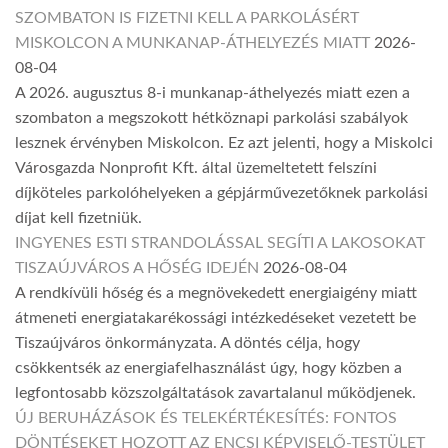
SZOMBATON IS FIZETNI KELL A PARKOLÁSÉRT
MISKOLCON A MUNKANAP-ÁTHELYEZÉS MIATT
2026-
08-04
A 2026. augusztus 8-i munkanap-áthelyezés miatt ezen a
szombaton a megszokott hétköznapi parkolási szabályok
lesznek érvényben Miskolcon. Ez azt jelenti, hogy a Miskolci
Városgazda Nonprofit Kft. által üzemeltetett felszíni
díjköteles parkolóhelyeken a gépjárművezetőknek parkolási
díjat kell fizetniük.
INGYENES ESTI STRANDOLÁSSAL SEGÍTI A LAKOSOKAT
TISZAÚJVÁROS A HŐSÉG IDEJÉN
2026-08-04
A rendkívüli hőség és a megnövekedett energiaigény miatt
átmeneti energiatakarékossági intézkedéseket vezetett be
Tiszaújváros önkormányzata. A döntés célja, hogy
csökkentsék az energiafelhasználást úgy, hogy közben a
legfontosabb közszolgáltatások zavartalanul működjenek.
ÚJ BERUHÁZÁSOK ÉS TELEKÉRTÉKESÍTÉS: FONTOS
DÖNTÉSEKET HOZOTT AZ ENCSI KÉPVISELŐ-TESTÜLET