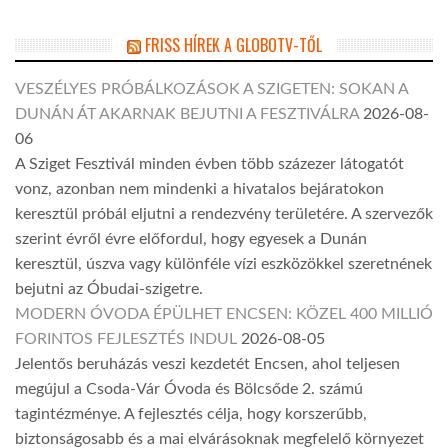
FRISS HÍREK A GLOBOTV-TŐL
VESZÉLYES PRÓBÁLKOZÁSOK A SZIGETEN: SOKAN A
DUNÁN ÁT AKARNAK BEJUTNI A FESZTIVÁLRA
2026-08-
06
A Sziget Fesztivál minden évben több százezer látogatót
vonz, azonban nem mindenki a hivatalos bejáratokon
keresztül próbál eljutni a rendezvény területére. A szervezők
szerint évről évre előfordul, hogy egyesek a Dunán
keresztül, úszva vagy különféle vízi eszközökkel szeretnének
bejutni az Óbudai-szigetre.
MODERN ÓVODA ÉPÜLHET ENCSEN: KÖZEL 400 MILLIÓ
FORINTOS FEJLESZTÉS INDUL
2026-08-05
Jelentős beruházás veszi kezdetét Encsen, ahol teljesen
megújul a Csoda-Vár Óvoda és Bölcsőde 2. számú
tagintézménye. A fejlesztés célja, hogy korszerűbb,
biztonságosabb és a mai elvárásoknak megfelelő környezet