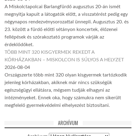
A Miskolctapolcai Barlangfürdő augusztus 20-án ismét
megnyitja kapuit a látogatók előtt, a visszatérést pedig egy
négynapos rendezvénysorozattal ünnepli. Augusztus 20. és
23. között a fürdő előtti sétányon koncertek, élőzenei
fellépések és szórakoztató programok várják az
érdeklődőket.
TÖBB MINT 320 KISGYERMEK REKEDT A
KÓRHÁZAKBAN – MISKOLCON IS SÚLYOS A HELYZET
2026-08-04
Országszerte több mint 320 olyan kisgyermek tartózkodik
jelenleg kórházakban, akiknek már nincs szükségük
egészségügyi ellátásra, mégsem tudják elhagyni az
intézményeket. Ennek oka, hogy számukra nem sikerült
megfelelő gyermekvédelmi elhelyezést biztosítani.
ARCHÍVUM