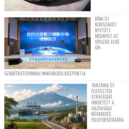
KÍNA ÚJ
KORSZAKOT
NYITOTT:
MEGNYÍLT AZ
ORSZÁG ELSŐ
ŰR-
SZÁMÍTÁSTECHNIKAI INNOVÁCIÓS KÖZPONTJA
TANZÁNIA ÚJ
FEJLESZTÉSI
STRATÉGIÁT
HIRDETETT A
GAZDASÁGI
NÖVEKEDÉS
FELGYORSÍTÁSÁRA