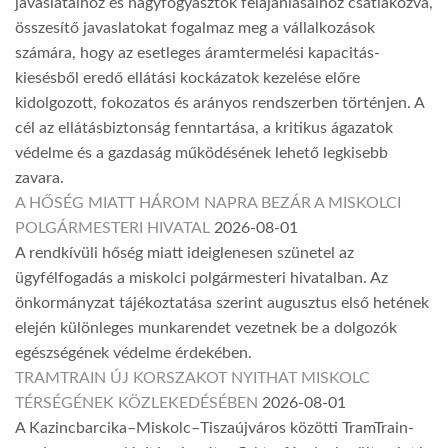
javaslataihoz és nagyfogyasztók felajánlásaihoz csatlakozva,
összesítő javaslatokat fogalmaz meg a vállalkozások
számára, hogy az esetleges áramtermelési kapacitás-
kiesésből eredő ellátási kockázatok kezelése előre
kidolgozott, fokozatos és arányos rendszerben történjen. A
cél az ellátásbiztonság fenntartása, a kritikus ágazatok
védelme és a gazdaság működésének lehető legkisebb
zavara.
A HŐSÉG MIATT HÁROM NAPRA BEZÁR A MISKOLCI
POLGÁRMESTERI HIVATAL
2026-08-01
A rendkívüli hőség miatt ideiglenesen szünetel az
ügyfélfogadás a miskolci polgármesteri hivatalban. Az
önkormányzat tájékoztatása szerint augusztus első hetének
elején különleges munkarendet vezetnek be a dolgozók
egészségének védelme érdekében.
TRAMTRAIN ÚJ KORSZAKOT NYITHAT MISKOLC
TÉRSÉGÉNEK KÖZLEKEDÉSÉBEN
2026-08-01
A Kazincbarcika–Miskolc–Tiszaújváros közötti TramTrain-