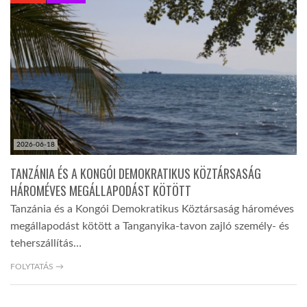
KÖZEL-KELET
AUSZTRÁLIA
A VILÁG ITTHON
2026-06-18
MÉDIA
TANZÁNIA ÉS A KONGÓI DEMOKRATIKUS KÖZTÁRSASÁG
HÁROMÉVES MEGÁLLAPODÁST KÖTÖTT
Tanzánia és a Kongói Demokratikus Köztársaság hároméves
megállapodást kötött a Tanganyika-tavon zajló személy- és
teherszállítás…
GLOBOTV BP
FOLYTATÁS →
HÍR3D