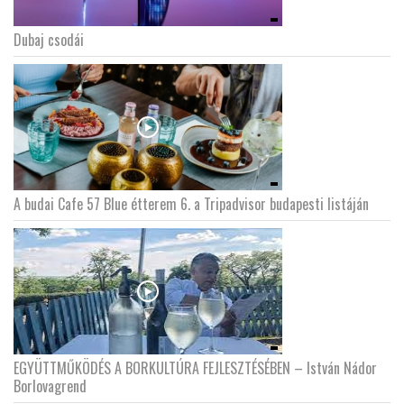
Dubaj csodái
LATIMO.HU
GLOBOBOOK
A budai Cafe 57 Blue étterem 6. a Tripadvisor budapesti listáján
EGYÜTTMŰKÖDÉS A BORKULTÚRA FEJLESZTÉSÉBEN – István Nádor
Borlovagrend