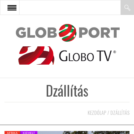
FŐOLDAL
AFRIKA
EURÓPA
Dzállítás
ÁZSIA
ÉSZAK-AMERIKA
KEZDŐLAP
/
DZÁLLÍTÁS
LATIN-AMERIKA
AFRIKA
KIEMELT