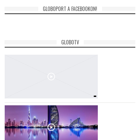
GLOBOPORT A FACEBOOKON!
TROPICALMAGAZIN
GLOBOTV
GLOBOTV
AFRIKA TUDÁSTÁR
A NAP SZÉPE
LINKTR.EE
GLOBOZSARU
DOBRAVERO.HU