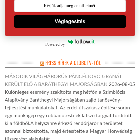
Véglegesítés
Powered by
FRISS HÍREK A GLOBOTV-TŐL
MÁSODIK VILÁGHÁBORÚS PÁNCÉLTÖRŐ GRÁNÁT
KERÜLT ELŐ A BARÁTHEGYI MAJORSÁGBAN
2026-08-05
Különleges esemény szakította meg hétfőn a Szimbiózis
Alapítvány Baráthegyi Majorságában zajló tanösvény-
fejlesztési munkálatokat. Az erdei útszakasz építése során
egy munkagép egy robbanótestnek látszó tárgyat fordított
ki a földből.A helyszínre érkező rendőrjárőr a területet
azonnal biztosította, majd értesítette a Magyar Honvédség
tűzszerész alakulatát.