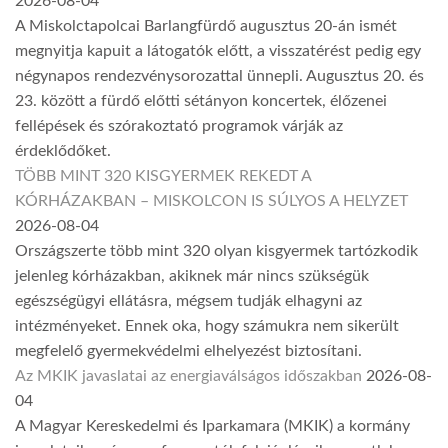
2026-08-04
A Miskolctapolcai Barlangfürdő augusztus 20-án ismét
megnyitja kapuit a látogatók előtt, a visszatérést pedig egy
négynapos rendezvénysorozattal ünnepli. Augusztus 20. és
23. között a fürdő előtti sétányon koncertek, élőzenei
fellépések és szórakoztató programok várják az
érdeklődőket.
TÖBB MINT 320 KISGYERMEK REKEDT A
KÓRHÁZAKBAN – MISKOLCON IS SÚLYOS A HELYZET
2026-08-04
Országszerte több mint 320 olyan kisgyermek tartózkodik
jelenleg kórházakban, akiknek már nincs szükségük
egészségügyi ellátásra, mégsem tudják elhagyni az
intézményeket. Ennek oka, hogy számukra nem sikerült
megfelelő gyermekvédelmi elhelyezést biztosítani.
Az MKIK javaslatai az energiaválságos időszakban
2026-08-
04
A Magyar Kereskedelmi és Iparkamara (MKIK) a kormány