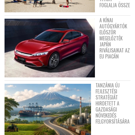
FOGLALJA ÖSSZE
A KÍNAI
AUTÓGYÁRTÓK
ELŐSZÖR
MEGELŐZTÉK
JAPÁN
RIVÁLISAIKAT AZ
EU PIACÁN
TANZÁNIA ÚJ
FEJLESZTÉSI
STRATÉGIÁT
HIRDETETT A
GAZDASÁGI
NÖVEKEDÉS
FELGYORSÍTÁSÁRA