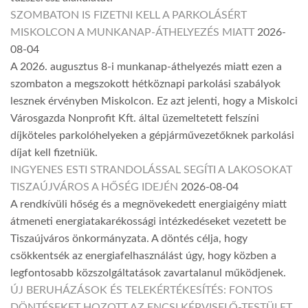
SZOMBATON IS FIZETNI KELL A PARKOLÁSÉRT
MISKOLCON A MUNKANAP-ÁTHELYEZÉS MIATT
2026-
08-04
A 2026. augusztus 8-i munkanap-áthelyezés miatt ezen a
szombaton a megszokott hétköznapi parkolási szabályok
lesznek érvényben Miskolcon. Ez azt jelenti, hogy a Miskolci
Városgazda Nonprofit Kft. által üzemeltetett felszíni
díjköteles parkolóhelyeken a gépjárművezetőknek parkolási
díjat kell fizetniük.
INGYENES ESTI STRANDOLÁSSAL SEGÍTI A LAKOSOKAT
TISZAÚJVÁROS A HŐSÉG IDEJÉN
2026-08-04
A rendkívüli hőség és a megnövekedett energiaigény miatt
átmeneti energiatakarékossági intézkedéseket vezetett be
Tiszaújváros önkormányzata. A döntés célja, hogy
csökkentsék az energiafelhasználást úgy, hogy közben a
legfontosabb közszolgáltatások zavartalanul működjenek.
ÚJ BERUHÁZÁSOK ÉS TELEKÉRTÉKESÍTÉS: FONTOS
DÖNTÉSEKET HOZOTT AZ ENCSI KÉPVISELŐ-TESTÜLET