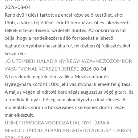
2026-08-04
Rendkívüli ülést tartott az encsi képviselő-testület, ahol
több, a város fejlődését érintő beruházásról és lakóövezeti
telkek értékesítéséről született döntés. Az önkormányzat
célja, hogy a rendelkezésre álló forrásokat a lehető
leghatékonyabban használja fel, miközben új fejlesztéseket
készít elő.
JÓ ÜTEMBEN HALAD A NYÍREGYHÁZA–MEZŐZOMBOR
VASÚTVONAL KORSZERŰSÍTÉSE
2026-08-04
A terveknek megfelelően zajlik a Mezőzombor és
Nyíregyháza közötti 100c jelű vasútvonal kiemelt felújítása.
A május végén elindított beruházás augusztus végéig tart, és
a rendkívüli nyári hőség sem akadályozta a kivitelezést.A
munkálatok során a hosszúsínek cseréjének döntő része
már elkészült.
ÜNNEPI PROGRAMSOROZATTAL NYIT ÚJRA A
MISKOLCTAPOLCAI BARLANGFÜRDŐ AUGUSZTUSBAN