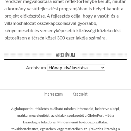
rendszer megvalósítása ismét reflektorfénybe került, miután
a kormány vasútfejlesztési programjában is helyet kapott a
projekt előkészítése. A fejlesztés célja, hogy a vasúti és a
villamoshálózat összekapcsolásával gyorsabb,
kényelmesebb és versenyképesebb közösségi közlekedést
biztosítson a térség közel 300 ezer lakója számára.
ARCHÍVUM
Archívum
Impresszum
Kapcsolat
A globoport.hu felületén található minden információ, beleértve a képi,
grafikai megjelenítést, az oldalak szerkezetét a GloboPort Média
kizárólagos tulajdona. Mindennemű továbbszolgáltatás,
továbbértékesítés, egészében vagy részleteiben az újraközlés kizárólag a