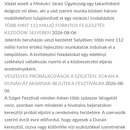
Vádat emelt a Miskolci Járási Ügyészség egy takarítóként
dolgozó nő ellen, aki a vád szerint munka közben három
mobiltelefont tulajdonított el egy miskolci irodaházból.
TÖBB MINT 112 MILLIÓ FORINTOS FEJLESZTÉS
KEZDŐDIK SELYEBEN
2026-08-06
Jelentős beruházás veszi kezdetét Selyében: több mint 112
millió forint értékű fejlesztési munkálatok indulnak el a
településen. A kivitelezési feladatokat egy edelényi
székhelyű vállalkozás nyerte el a közbeszerzési eljárás
eredményeként.
VESZÉLYES PRÓBÁLKOZÁSOK A SZIGETEN: SOKAN A
DUNÁN ÁT AKARNAK BEJUTNI A FESZTIVÁLRA
2026-08-
06
A Sziget Fesztivál minden évben több százezer látogatót
vonz, azonban nem mindenki a hivatalos bejáratokon
keresztül próbál eljutni a rendezvény területére. A szervezők
szerint évről évre előfordul, hogy egyesek a Dunán
keresztül, úszva vagy különféle vízi eszközökkel szeretnének