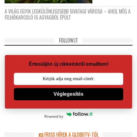
A VILÁG EGYIK LEGKÜLÖNLEGESEBB SIVATAGI VÁROSA – AHOL MÉG A
FELHŐKARCOLÓ IS AGYAGBÓL ÉPÜLT
FOLLOW.IT
Értesüljön új cikkeinkről emailben!
Véglegesítés
Powered by
FRISS HÍREK A GLOBOTV-TŐL