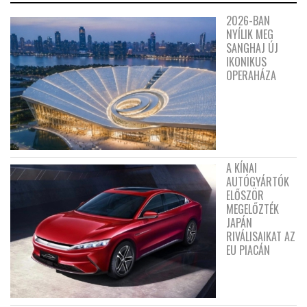
2026-BAN
NYÍLIK MEG
SANGHAJ ÚJ
IKONIKUS
OPERAHÁZA
A KÍNAI
AUTÓGYÁRTÓK
ELŐSZÖR
MEGELŐZTÉK
JAPÁN
RIVÁLISAIKAT AZ
EU PIACÁN