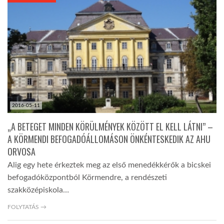
KÖZEL-KELET
AUSZTRÁLIA
A VILÁG ITTHON
2016-05-11
MÉDIA
„A BETEGET MINDEN KÖRÜLMÉNYEK KÖZÖTT EL KELL LÁTNI” –
A KÖRMENDI BEFOGADÓÁLLOMÁSON ÖNKÉNTESKEDIK AZ AHU
ORVOSA
Alig egy hete érkeztek meg az első menedékkérők a bicskei
befogadóközpontból Körmendre, a rendészeti
GLOBOTV BP
szakközépiskola…
FOLYTATÁS →
HÍR3D