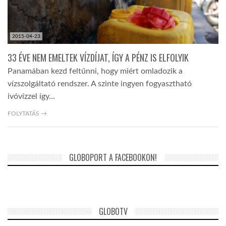
2015-04-23
33 ÉVE NEM EMELTEK VÍZDÍJAT, ÍGY A PÉNZ IS ELFOLYIK
Panamában kezd feltűnni, hogy miért omladozik a
vízszolgáltató rendszer. A szinte ingyen fogyasztható
ivóvízzel így…
FOLYTATÁS →
GLOBOPORT A FACEBOOKON!
GLOBOTV