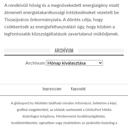
A rendkívüli hőség és a megnövekedett energiaigény miatt
átmeneti energiatakarékossági intézkedéseket vezetett be
Tiszaújváros önkormányzata. A döntés célja, hogy
csökkentsék az energiafelhasználást úgy, hogy közben a
legfontosabb közszolgáltatások zavartalanul működjenek.
ARCHÍVUM
Archívum
Impresszum
Kapcsolat
A globoport.hu felületén található minden információ, beleértve a képi,
grafikai megjelenítést, az oldalak szerkezetét a GloboPort Média
kizárólagos tulajdona. Mindennemű továbbszolgáltatás,
továbbértékesítés, egészében vagy részleteiben az újraközlés kizárólag a