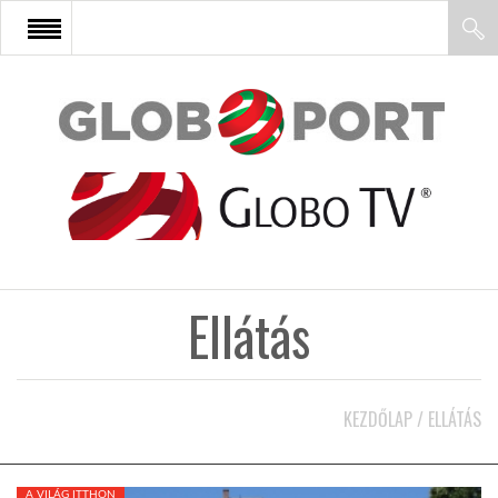
FŐOLDAL
AFRIKA
EURÓPA
Ellátás
ÁZSIA
ÉSZAK-AMERIKA
KEZDŐLAP
/
ELLÁTÁS
LATIN-AMERIKA
A VILÁG ITTHON