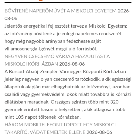
BŐVÍTENÉ NAPERŐMŰVÉT A MISKOLCI EGYETEM
2026-
08-06
Jelentős energetikai fejlesztést tervez a Miskolci Egyetem:
az intézmény bővítené a jelenlegi napelemes rendszerét,
hogy még nagyobb arányban fedezhesse saját
villamosenergia-igényét megújuló forrásból.
NEGYVEN CSECSEMŐ VÁRJA A HAZAJUTÁST A
MISKOLCI KÓRHÁZBAN
2026-08-06
A Borsod-Abaúj-Zemplén Vármegyei Központi Kórházban
jelenleg negyven olyan csecsemő tartózkodik, akik egészségi
állapotuk alapján már elhagyhatnák az intézményt, azonban
családi vagy gyermekvédelmi okok miatt továbbra is kórházi
ellátásban maradnak. Országos szinten több mint 320
gyermek érintett hasonló helyzetben, akik átlagosan több
mint 105 napot töltenek kórházban.
HÁROM MOBILTELEFONT LOPOTT EGY MISKOLCI
TAKARÍTÓ, VÁDAT EMELTEK ELLENE
2026-08-06