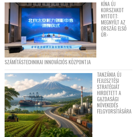
KÍNA ÚJ
KORSZAKOT
NYITOTT:
MEGNYÍLT AZ
ORSZÁG ELSŐ
ŰR-
SZÁMÍTÁSTECHNIKAI INNOVÁCIÓS KÖZPONTJA
TANZÁNIA ÚJ
FEJLESZTÉSI
STRATÉGIÁT
HIRDETETT A
GAZDASÁGI
NÖVEKEDÉS
FELGYORSÍTÁSÁRA