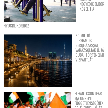
NEGYEDIK EMBER
KÖZELÍT A
NYUGDÍJKORHOZ
80 MILLIÓ
DIRHAMOS
BERUHÁZÁSSAL
VARÁZSOLJÁK ÚJJÁ
DUBAI TÖRTÉNELMI
VÍZPARTJÁT
ELEFÁNTCSONTPART
MA ÜNNEPLI
FÜGGETLENSÉGÉNEK