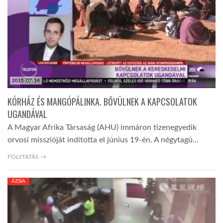
2015-07-14
KÓRHÁZ ÉS MANGÓPÁLINKA. BŐVÜLNEK A KAPCSOLATOK
UGANDÁVAL
A Magyar Afrika Társaság (AHU) immáron tizenegyedik
orvosi misszióját indította el június 19-én. A négytagú…
FOLYTATÁS →
ÁZSIA