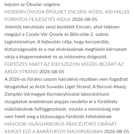
bejutni az Óbudai-szigetre.
MODERN ÓVODA ÉPÜLHET ENCSEN: KÖZEL 400 MILLIÓ
FORINTOS FEJLESZTÉS INDUL
2026-08-05
Jelentős beruházás veszi kezdetét Encsen, ahol teljesen
megújul a Csoda-Vár Óvoda és Bölcsőde 2. számú
tagintézménye. A fejlesztés célja, hogy korszerűbb,
biztonságosabb és a mai elvárásoknak megfelelő környezet
várja a kisgyermekeket és az intézmény dolgozóit.
FERTŐZÉS MIATT AZ IDEI SZEZON VÉGÉIG BEZÁRT AZ
ARLÓI STRAND
2026-08-05
A 2026-os fürdési szezon hátralévő részében nem fogadhat
látogatókat az Arlói Suvadás Liget Strand. A Borsod-Abaúj-
Zemplén Vármegyei Kormányhivatal laboratóriumi
vizsgálatok eredményei alapján rendelte el a fürdőhely
működésének felfüggesztését, miután a vízminőség már
nem felelt meg a biztonságos fürdőzés feltételeinek.
MÁSODIK VILÁGHÁBORÚS PÁNCÉLTÖRŐ GRÁNÁT
KERÜLT ELŐ A BARÁTHEGYI MAJORSÁGBAN
2026-08-05