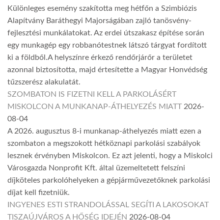
Különleges esemény szakította meg hétfőn a Szimbiózis
Alapítvány Baráthegyi Majorságában zajló tanösvény-
fejlesztési munkálatokat. Az erdei útszakasz építése során
egy munkagép egy robbanótestnek látszó tárgyat fordított
ki a földből.A helyszínre érkező rendőrjárőr a területet
azonnal biztosította, majd értesítette a Magyar Honvédség
tűzszerész alakulatát.
SZOMBATON IS FIZETNI KELL A PARKOLÁSÉRT
MISKOLCON A MUNKANAP-ÁTHELYEZÉS MIATT
2026-
08-04
A 2026. augusztus 8-i munkanap-áthelyezés miatt ezen a
szombaton a megszokott hétköznapi parkolási szabályok
lesznek érvényben Miskolcon. Ez azt jelenti, hogy a Miskolci
Városgazda Nonprofit Kft. által üzemeltetett felszíni
díjköteles parkolóhelyeken a gépjárművezetőknek parkolási
díjat kell fizetniük.
INGYENES ESTI STRANDOLÁSSAL SEGÍTI A LAKOSOKAT
TISZAÚJVÁROS A HŐSÉG IDEJÉN
2026-08-04