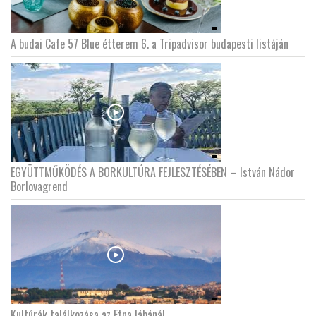
A budai Cafe 57 Blue étterem 6. a Tripadvisor budapesti listáján
EGYÜTTMŰKÖDÉS A BORKULTÚRA FEJLESZTÉSÉBEN – István Nádor
Borlovagrend
Kultúrák találkozása az Etna lábánál