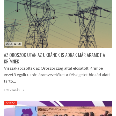
LATIMO.HU
GLOBOBOOK
2015-12-08
AZ OROSZOK UTÁN AZ UKRÁNOK IS ADNAK MÁR ÁRAMOT A
KRÍMNEK
Visszakapcsolták az Oroszország által elcsatolt Krímbe
vezető egyik ukrán áramvezetéket a félszigetet blokád alatt
tartó…
FOLYTATÁS →
AFRIKA