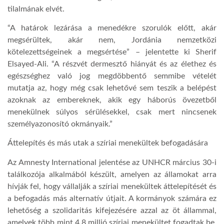
tilalmának elvét.
“A határok lezárása a menedékre szorulók előtt, akár
megsérültek, akár nem, Jordánia nemzetközi
kötelezettségeinek a megsértése” – jelentette ki Sherif
Elsayed-Ali. “A részvét dermesztő hiányát és az élethez és
egészséghez való jog megdöbbentő semmibe vételét
mutatja az, hogy még csak lehetővé sem teszik a belépést
azoknak az embereknek, akik egy háborús övezetből
menekülnek súlyos sérülésekkel, csak mert nincsenek
személyazonosító okmányaik.”
Áttelepítés és más utak a szíriai menekültek befogadására
Az Amnesty International jelentése az UNHCR március 30-i
találkozója alkalmából készült, amelyen az államokat arra
hívják fel, hogy vállalják a szíriai menekültek áttelepítését és
a befogadás más alternatív útjait. A kormányok számára ez
lehetőség a szolidaritás kifejezésére azzal az öt állammal,
amelyek több mint 4,8 millió szíriai menekültet fogadtak be,