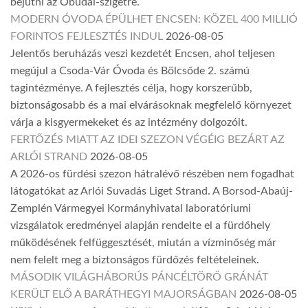
bejutni az Óbudai-szigetre.
MODERN ÓVODA ÉPÜLHET ENCSEN: KÖZEL 400 MILLIÓ
FORINTOS FEJLESZTÉS INDUL
2026-08-05
Jelentős beruházás veszi kezdetét Encsen, ahol teljesen
megújul a Csoda-Vár Óvoda és Bölcsőde 2. számú
tagintézménye. A fejlesztés célja, hogy korszerűbb,
biztonságosabb és a mai elvárásoknak megfelelő környezet
várja a kisgyermekeket és az intézmény dolgozóit.
FERTŐZÉS MIATT AZ IDEI SZEZON VÉGÉIG BEZÁRT AZ
ARLÓI STRAND
2026-08-05
A 2026-os fürdési szezon hátralévő részében nem fogadhat
látogatókat az Arlói Suvadás Liget Strand. A Borsod-Abaúj-
Zemplén Vármegyei Kormányhivatal laboratóriumi
vizsgálatok eredményei alapján rendelte el a fürdőhely
működésének felfüggesztését, miután a vízminőség már
nem felelt meg a biztonságos fürdőzés feltételeinek.
MÁSODIK VILÁGHÁBORÚS PÁNCÉLTÖRŐ GRÁNÁT
KERÜLT ELŐ A BARÁTHEGYI MAJORSÁGBAN
2026-08-05