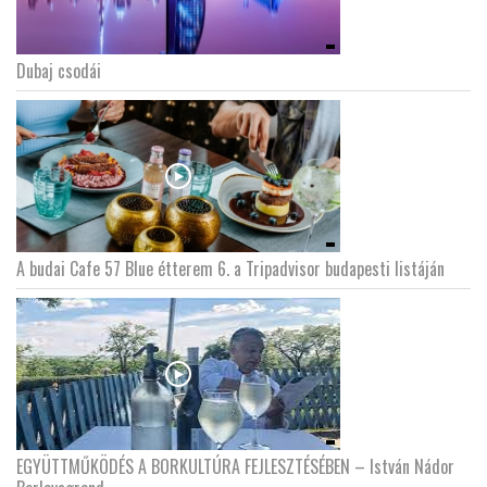
Dubaj csodái
A budai Cafe 57 Blue étterem 6. a Tripadvisor budapesti listáján
EGYÜTTMŰKÖDÉS A BORKULTÚRA FEJLESZTÉSÉBEN – István Nádor