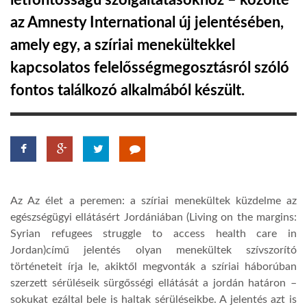
létfontosságú szolgáltatásokhoz – közölte
az Amnesty International új jelentésében,
TROPICALMAGAZIN
amely egy, a szíriai menekültekkel
kapcsolatos felelősségmegosztásról szóló
GLOBOTV
fontos találkozó alkalmából készült.
AFRIKA TUDÁSTÁR
A NAP SZÉPE
Az Az élet a peremen: a szíriai menekültek küzdelme az
LINKTR.EE
egészségügyi ellátásért Jordániában (Living on the margins:
Syrian refugees struggle to access health care in
GLOBOZSARU
Jordan)című jelentés olyan menekültek szívszorító
történeteit írja le, akiktől megvonták a szíriai háborúban
szerzett sérüléseik sürgősségi ellátását a jordán határon –
DOBRAVERO.HU
sokukat ezáltal bele is haltak sérüléseikbe. A jelentés azt is