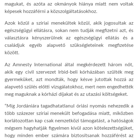
magukat, és azóta az okmányok hiánya miatt nem voltak
képesek hozzáférni a közszolgáltatásokhoz.
Azok közül a szíriai menekültek közül, akik jogosultak az
egészségügyi ellátásra, sokan nem tudják megfizetni azt, és
választásra kényszerülnek az egészségügyi ellátás és a
családjuk egyéb alapvető szükségleteinek megfizetése
között.
Az Amnesty International által megkérdezett három nőt,
akik egy civil szervezet Irbid-beli kórházában szülték meg
gyermeküket, azt mondták, hogy késve jutottak hozzá az
alapvető szülés előtti vizsgálatokhoz, mert nem engedhették
meg maguknak a kórházi díjakat és az utazási költségeket.
“Míg Jordániára tagadhatatlanul óriási nyomás nehezedik a
több százezer szíriai menekült befogadása miatt, miközben
korlátozottan kap csak nemzetközi támogatást, a hatóságok
mégsem hagyhatják figyelmen kívül azon kötelezettségüket,
hogy minden ember számára biztosítsanak hozzáférést az