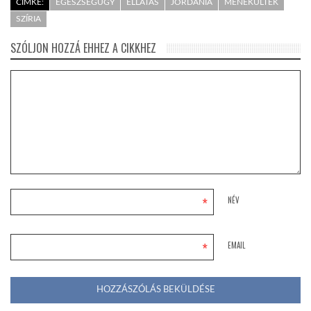
CÍMKE:
EGÉSZSÉGÜGY
ELLÁTÁS
JORDÁNIA
MENEKÜLTEK
SZÍRIA
SZÓLJON HOZZÁ EHHEZ A CIKKHEZ
*
NÉV
*
EMAIL