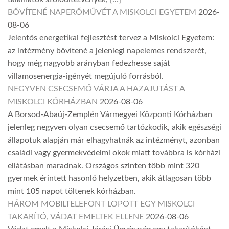
BŐVÍTENÉ NAPERŐMŰVÉT A MISKOLCI EGYETEM
2026-
08-06
Jelentős energetikai fejlesztést tervez a Miskolci Egyetem:
az intézmény bővítené a jelenlegi napelemes rendszerét,
hogy még nagyobb arányban fedezhesse saját
villamosenergia-igényét megújuló forrásból.
NEGYVEN CSECSEMŐ VÁRJA A HAZAJUTÁST A
MISKOLCI KÓRHÁZBAN
2026-08-06
A Borsod-Abaúj-Zemplén Vármegyei Központi Kórházban
jelenleg negyven olyan csecsemő tartózkodik, akik egészségi
állapotuk alapján már elhagyhatnák az intézményt, azonban
családi vagy gyermekvédelmi okok miatt továbbra is kórházi
ellátásban maradnak. Országos szinten több mint 320
gyermek érintett hasonló helyzetben, akik átlagosan több
mint 105 napot töltenek kórházban.
HÁROM MOBILTELEFONT LOPOTT EGY MISKOLCI
TAKARÍTÓ, VÁDAT EMELTEK ELLENE
2026-08-06