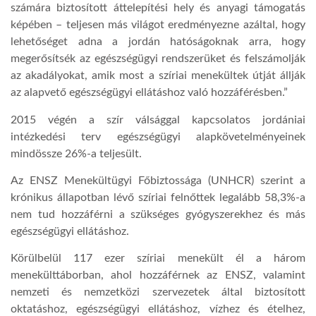
számára biztosított áttelepítési hely és anyagi támogatás
képében – teljesen más világot eredményezne azáltal, hogy
lehetőséget adna a jordán hatóságoknak arra, hogy
megerősítsék az egészségügyi rendszerüket és felszámolják
az akadályokat, amik most a szíriai menekültek útját állják
az alapvető egészségügyi ellátáshoz való hozzáférésben.”
2015 végén a szír válsággal kapcsolatos jordániai
intézkedési terv egészségügyi alapkövetelményeinek
mindössze 26%-a teljesült.
Az ENSZ Menekültügyi Főbiztossága (UNHCR) szerint a
krónikus állapotban lévő szíriai felnőttek legalább 58,3%-a
nem tud hozzáférni a szükséges gyógyszerekhez és más
egészségügyi ellátáshoz.
Körülbelül 117 ezer szíriai menekült él a három
menekülttáborban, ahol hozzáférnek az ENSZ, valamint
nemzeti és nemzetközi szervezetek által biztosított
oktatáshoz, egészségügyi ellátáshoz, vízhez és ételhez,