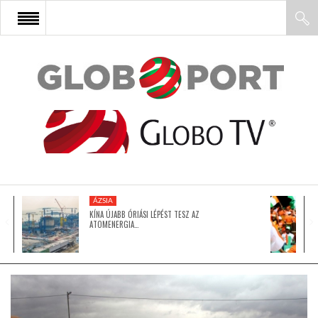
FŐOLDAL
AFRIKA
EURÓPA
ÁZSIA
ÁZSIA
KÍNA ÚJABB ÓRIÁSI LÉPÉST TESZ AZ
ATOMENERGIA…
ÉSZAK-AMERIKA
LATIN-AMERIKA