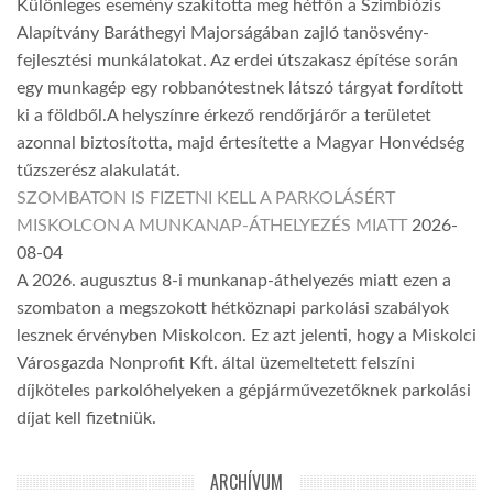
Különleges esemény szakította meg hétfőn a Szimbiózis
Alapítvány Baráthegyi Majorságában zajló tanösvény-
fejlesztési munkálatokat. Az erdei útszakasz építése során
egy munkagép egy robbanótestnek látszó tárgyat fordított
ki a földből.A helyszínre érkező rendőrjárőr a területet
azonnal biztosította, majd értesítette a Magyar Honvédség
tűzszerész alakulatát.
SZOMBATON IS FIZETNI KELL A PARKOLÁSÉRT
MISKOLCON A MUNKANAP-ÁTHELYEZÉS MIATT
2026-
08-04
A 2026. augusztus 8-i munkanap-áthelyezés miatt ezen a
szombaton a megszokott hétköznapi parkolási szabályok
lesznek érvényben Miskolcon. Ez azt jelenti, hogy a Miskolci
Városgazda Nonprofit Kft. által üzemeltetett felszíni
díjköteles parkolóhelyeken a gépjárművezetőknek parkolási
díjat kell fizetniük.
ARCHÍVUM