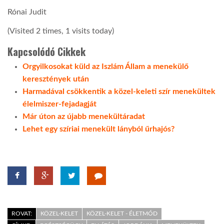
Rónai Judit
(Visited 2 times, 1 visits today)
Kapcsolódó Cikkek
Orgyilkosokat küld az Iszlám Állam a menekülő
keresztények után
Harmadával csökkentik a közel-keleti szír menekültek
élelmiszer-fejadagját
Már úton az újabb menekültáradat
Lehet egy szíriai menekült lányból űrhajós?
ROVAT:
KÖZEL-KELET
KÖZEL-KELET - ÉLETMÓD