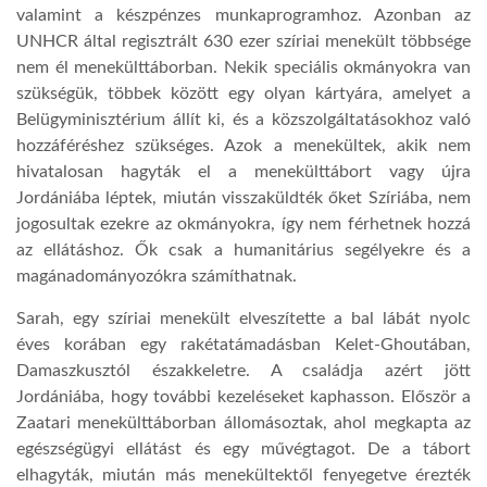
valamint a készpénzes munkaprogramhoz. Azonban az
UNHCR által regisztrált 630 ezer szíriai menekült többsége
nem él menekülttáborban. Nekik speciális okmányokra van
szükségük, többek között egy olyan kártyára, amelyet a
Belügyminisztérium állít ki, és a közszolgáltatásokhoz való
hozzáféréshez szükséges. Azok a menekültek, akik nem
hivatalosan hagyták el a menekülttábort vagy újra
Jordániába léptek, miután visszaküldték őket Szíriába, nem
jogosultak ezekre az okmányokra, így nem férhetnek hozzá
az ellátáshoz. Ők csak a humanitárius segélyekre és a
magánadományozókra számíthatnak.
Sarah, egy szíriai menekült elveszítette a bal lábát nyolc
éves korában egy rakétatámadásban Kelet-Ghoutában,
Damaszkusztól északkeletre. A családja azért jött
Jordániába, hogy további kezeléseket kaphasson. Először a
Zaatari menekülttáborban állomásoztak, ahol megkapta az
egészségügyi ellátást és egy művégtagot. De a tábort
elhagyták, miután más menekültektől fenyegetve érezték