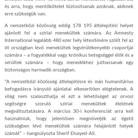
és arra, hogy mentőkötelet biztosítsanak azoknak, akiknek
erre szükségük van.
A nemzetközi közösség eddig 178 195 áttelepítési helyet
ajánlott fel a szíriai menekültek számára. Az Amnesty
International legalább 480 ezer hely létesítésére szólít fel az
öt országban lévő menekültek legsérülékenyebb csoportjai
számára – a fogyatékkal vagy krónikus betegséggel élők és a
sérültek számára – hogy menedékhez juthassanak egy
biztonságos harmadik országban.
“A nemzetközi közösség áttelepítésre és más humanitárius
befogadásra irányuló ajánlatai elkeserítően elégtelenek. A
világ nem szalaszthatja el ezt a lehetőséget az orvosi
segítségre szoruló szíriai menekültek életének
megváltoztatására. A március 30-i konferenciát arra kell
használniuk, hogy jelentősen megnöveljék az égető
szükségben lévő menekültek számára felajánlott helyek
számát” – hangsúlyozta Sherif Elsayed-Ali.