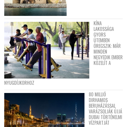
KÍNA
LAKOSSÁGA
GYORS
ÜTEMBEN
ÖREGSZIK: MÁR
MINDEN
NEGYEDIK EMBER
KÖZELÍT A
NYUGDÍJKORHOZ
80 MILLIÓ
DIRHAMOS
BERUHÁZÁSSAL
VARÁZSOLJÁK ÚJJÁ
DUBAI TÖRTÉNELMI
VÍZPARTJÁT