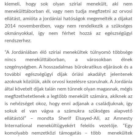
kiemeli, hogy sok olyan szíriai menekült, aki nem
menekülttáborban él, vagy nem tudja megfizetni az orvosi
LATIMO.HU
ellátást, amióta a jordániai hatóságok megemelték a díjakat
2014 novemberében, vagy nem rendelkezik a szükséges
GLOBOBOOK
okmányokkal, így nem férhet hozzá az egészségügyi
rendszerhez.
“A Jordániában élő szíriai menekültek túlnyomó többsége
nincs menekülttáborban, a városokban élnek
szegénységben. A hosszadalmas bürokratikus eljárások és a
további egészségügyi díjak óriási akadályt jelentenek
azoknak közülük, akik orvosi kezelésre szorulnak. A Jordánia
által követelt díjak talán nem tűnnek olyan magasnak, mégis
megfizethetetlenek a legtöbb menekült számára, akiknek az
is nehézséget okoz, hogy enni adjanak a családjuknak, így
sokuk el van vágva a számukra szükséges alapvető
ellátástól” – mondta Sherif Elsayed-Ali, az Amnesty
International menekültügyekért felelős vezetője. “Egy
komolyabb nemzetközi támogatás – több menekültek