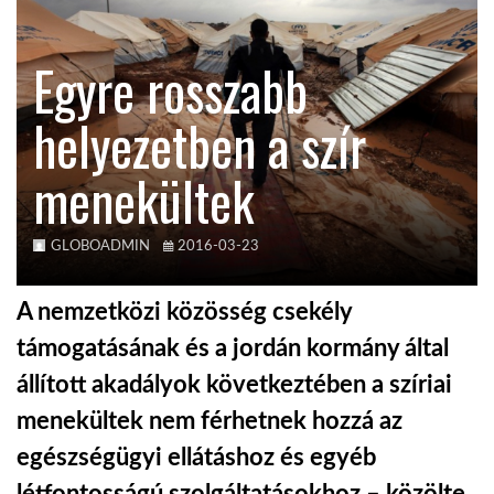
KÖZEL-KELET
Egyre rosszabb
helyezetben a szír
AUSZTRÁLIA
menekültek
A VILÁG ITTHON
GLOBOADMIN
2016-03-23
MÉDIA
A nemzetközi közösség csekély
támogatásának és a jordán kormány által
állított akadályok következtében a szíriai
GLOBOTV BP
menekültek nem férhetnek hozzá az
egészségügyi ellátáshoz és egyéb
HÍR3D