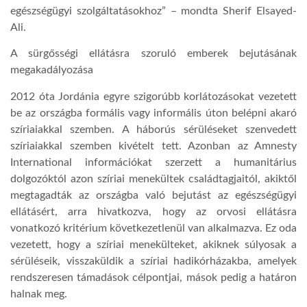
egészségügyi szolgáltatásokhoz” – mondta Sherif Elsayed-
Ali.
A sürgősségi ellátásra szoruló emberek bejutásának
megakadályozása
2012 óta Jordánia egyre szigorúbb korlátozásokat vezetett
be az országba formális vagy informális úton belépni akaró
szíriaiakkal szemben. A háborús sérüléseket szenvedett
szíriaiakkal szemben kivételt tett. Azonban az Amnesty
International információkat szerzett a humanitárius
dolgozóktól azon szíriai menekültek családtagjaitól, akiktől
megtagadták az országba való bejutást az egészségügyi
ellátásért, arra hivatkozva, hogy az orvosi ellátásra
vonatkozó kritérium következetlenül van alkalmazva. Ez oda
vezetett, hogy a szíriai menekülteket, akiknek súlyosak a
sérüléseik, visszaküldik a szíriai hadikórházakba, amelyek
rendszeresen támadások célpontjai, mások pedig a határon
halnak meg.