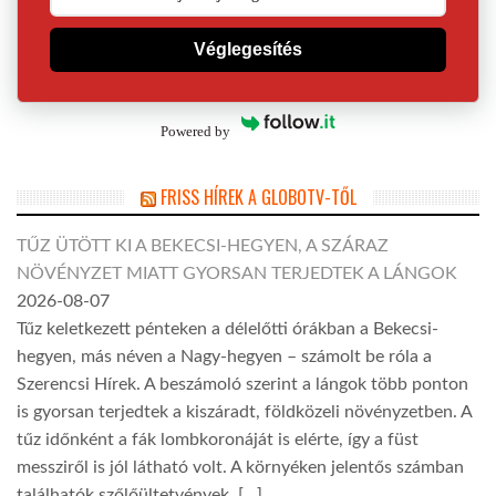
Véglegesítés
Powered by
FRISS HÍREK A GLOBOTV-TŐL
TŰZ ÜTÖTT KI A BEKECSI-HEGYEN, A SZÁRAZ
NÖVÉNYZET MIATT GYORSAN TERJEDTEK A LÁNGOK
2026-08-07
Tűz keletkezett pénteken a délelőtti órákban a Bekecsi-
hegyen, más néven a Nagy-hegyen – számolt be róla a
Szerencsi Hírek. A beszámoló szerint a lángok több ponton
is gyorsan terjedtek a kiszáradt, földközeli növényzetben. A
tűz időnként a fák lombkoronáját is elérte, így a füst
messziről is jól látható volt. A környéken jelentős számban
találhatók szőlőültetvények, […]