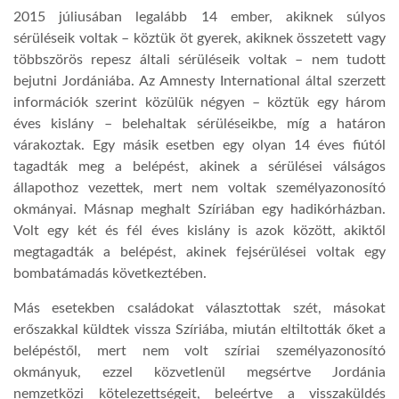
2015 júliusában legalább 14 ember, akiknek súlyos
sérüléseik voltak – köztük öt gyerek, akiknek összetett vagy
többszörös repesz általi sérüléseik voltak – nem tudott
bejutni Jordániába. Az Amnesty International által szerzett
információk szerint közülük négyen – köztük egy három
éves kislány – belehaltak sérüléseikbe, míg a határon
várakoztak. Egy másik esetben egy olyan 14 éves fiútól
tagadták meg a belépést, akinek a sérülései válságos
állapothoz vezettek, mert nem voltak személyazonosító
okmányai. Másnap meghalt Szíriában egy hadikórházban.
Volt egy két és fél éves kislány is azok között, akiktől
megtagadták a belépést, akinek fejsérülései voltak egy
bombatámadás következtében.
Más esetekben családokat választottak szét, másokat
erőszakkal küldtek vissza Szíriába, miután eltiltották őket a
belépéstől, mert nem volt szíriai személyazonosító
okmányuk, ezzel közvetlenül megsértve Jordánia
nemzetközi kötelezettségeit, beleértve a visszaküldés