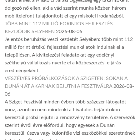
Vádat emelt a Miskolci Járási Ügyészség egy takarítóként
dolgozó nő ellen, aki a vád szerint munka közben három
mobiltelefont tulajdonított el egy miskolci irodaházból.
TÖBB MINT 112 MILLIÓ FORINTOS FEJLESZTÉS
KEZDŐDIK SELYEBEN
2026-08-06
Jelentős beruházás veszi kezdetét Selyében: több mint 112
millió forint értékű fejlesztési munkálatok indulnak el a
településen. A kivitelezési feladatokat egy edelényi
székhelyű vállalkozás nyerte el a közbeszerzési eljárás
eredményeként.
VESZÉLYES PRÓBÁLKOZÁSOK A SZIGETEN: SOKAN A
DUNÁN ÁT AKARNAK BEJUTNI A FESZTIVÁLRA
2026-08-
06
A Sziget Fesztivál minden évben több százezer látogatót
vonz, azonban nem mindenki a hivatalos bejáratokon
keresztül próbál eljutni a rendezvény területére. A szervezők
szerint évről évre előfordul, hogy egyesek a Dunán
keresztül, úszva vagy különféle vízi eszközökkel szeretnének