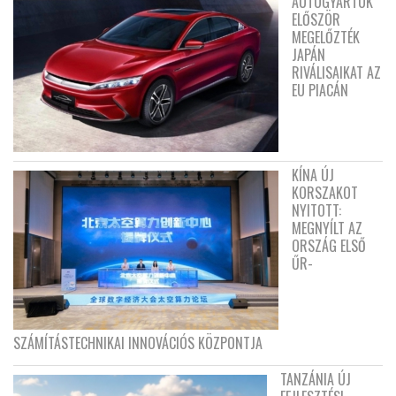
AUTÓGYÁRTÓK
ELŐSZÖR
MEGELŐZTÉK
JAPÁN
RIVÁLISAIKAT AZ
EU PIACÁN
KÍNA ÚJ
KORSZAKOT
NYITOTT:
MEGNYÍLT AZ
ORSZÁG ELSŐ
ŰR-
SZÁMÍTÁSTECHNIKAI INNOVÁCIÓS KÖZPONTJA
TANZÁNIA ÚJ