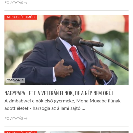
FOLYTATÁS →
AFRIKA - ÉLETMÓD
2016-04-19
NAGYPAPA LETT A VETERÁN ELNÖK, DE A NÉP NEM ÖRÜL
A zimbabwei elnök első gyermeke, Mona Mugabe fiúnak
adott életet - harsogja az állami sajtó.…
FOLYTATÁS →