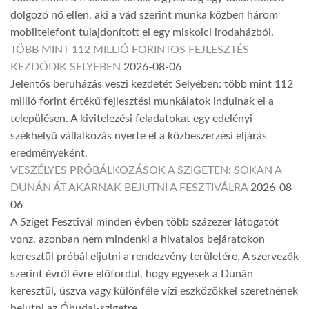
dolgozó nő ellen, aki a vád szerint munka közben három
mobiltelefont tulajdonított el egy miskolci irodaházból.
TÖBB MINT 112 MILLIÓ FORINTOS FEJLESZTÉS
KEZDŐDIK SELYEBEN
2026-08-06
Jelentős beruházás veszi kezdetét Selyében: több mint 112
millió forint értékű fejlesztési munkálatok indulnak el a
településen. A kivitelezési feladatokat egy edelényi
székhelyű vállalkozás nyerte el a közbeszerzési eljárás
eredményeként.
VESZÉLYES PRÓBÁLKOZÁSOK A SZIGETEN: SOKAN A
DUNÁN ÁT AKARNAK BEJUTNI A FESZTIVÁLRA
2026-08-
06
A Sziget Fesztivál minden évben több százezer látogatót
vonz, azonban nem mindenki a hivatalos bejáratokon
keresztül próbál eljutni a rendezvény területére. A szervezők
szerint évről évre előfordul, hogy egyesek a Dunán
keresztül, úszva vagy különféle vízi eszközökkel szeretnének
bejutni az Óbudai-szigetre.