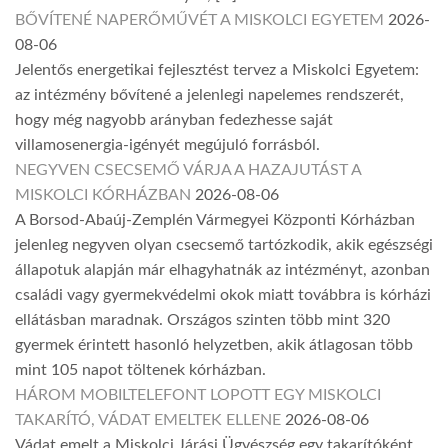
BŐVÍTENÉ NAPERŐMŰVÉT A MISKOLCI EGYETEM
2026-
08-06
Jelentős energetikai fejlesztést tervez a Miskolci Egyetem:
az intézmény bővítené a jelenlegi napelemes rendszerét,
hogy még nagyobb arányban fedezhesse saját
villamosenergia-igényét megújuló forrásból.
NEGYVEN CSECSEMŐ VÁRJA A HAZAJUTÁST A
MISKOLCI KÓRHÁZBAN
2026-08-06
A Borsod-Abaúj-Zemplén Vármegyei Központi Kórházban
jelenleg negyven olyan csecsemő tartózkodik, akik egészségi
állapotuk alapján már elhagyhatnák az intézményt, azonban
családi vagy gyermekvédelmi okok miatt továbbra is kórházi
ellátásban maradnak. Országos szinten több mint 320
gyermek érintett hasonló helyzetben, akik átlagosan több
mint 105 napot töltenek kórházban.
HÁROM MOBILTELEFONT LOPOTT EGY MISKOLCI
TAKARÍTÓ, VÁDAT EMELTEK ELLENE
2026-08-06
Vádat emelt a Miskolci Járási Ügyészség egy takarítóként