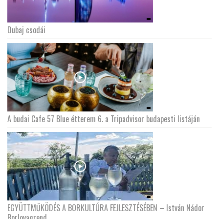
Dubaj csodái
A budai Cafe 57 Blue étterem 6. a Tripadvisor budapesti listáján
EGYÜTTMŰKÖDÉS A BORKULTÚRA FEJLESZTÉSÉBEN – István Nádor
Borlovagrend