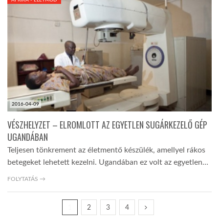
AFRIKA - ÉLETMÓD
2016-04-09
VÉSZHELYZET – ELROMLOTT AZ EGYETLEN SUGÁRKEZELŐ GÉP
UGANDÁBAN
Teljesen tönkrement az életmentő készülék, amellyel rákos
betegeket lehetett kezelni. Ugandában ez volt az egyetlen…
FOLYTATÁS →
1
2
3
4