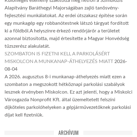
Különleges esemény szakította meg hétfőn a Szimbiózis
Alapítvány Baráthegyi Majorságában zajló tanösvény-
fejlesztési munkálatokat. Az erdei útszakasz építése során
egy munkagép egy robbanótestnek látszó tárgyat fordított
ki a földből.A helyszínre érkező rendőrjárőr a területet
azonnal biztosította, majd értesítette a Magyar Honvédség
tűzszerész alakulatát.
SZOMBATON IS FIZETNI KELL A PARKOLÁSÉRT
MISKOLCON A MUNKANAP-ÁTHELYEZÉS MIATT
2026-
08-04
A 2026. augusztus 8-i munkanap-áthelyezés miatt ezen a
szombaton a megszokott hétköznapi parkolási szabályok
lesznek érvényben Miskolcon. Ez azt jelenti, hogy a Miskolci
Városgazda Nonprofit Kft. által üzemeltetett felszíni
díjköteles parkolóhelyeken a gépjárművezetőknek parkolási
díjat kell fizetniük.
ARCHÍVUM