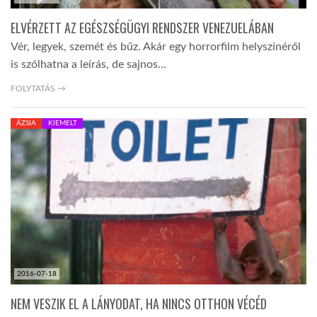
ELVÉRZETT AZ EGÉSZSÉGÜGYI RENDSZER VENEZUELÁBAN
Vér, legyek, szemét és bűz. Akár egy horrorfilm helyszínéről
is szólhatna a leírás, de sajnos…
FOLYTATÁS →
ÁZSIA
KIEMELT
2016-07-18
NEM VESZIK EL A LÁNYODAT, HA NINCS OTTHON VÉCÉD