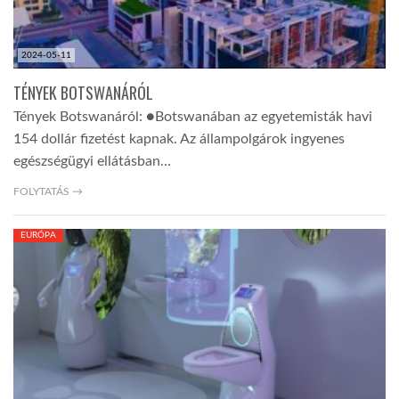
2024-05-11
TÉNYEK BOTSWANÁRÓL
Tények Botswanáról: ●Botswanában az egyetemisták havi
154 dollár fizetést kapnak. Az állampolgárok ingyenes
egészségügyi ellátásban…
FOLYTATÁS →
EURÓPA