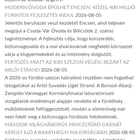
MODERN ÓVODA ÉPÜLHET ENCSEN: KÖZEL 400 MILLIÓ
FORINTOS FEJLESZTÉS INDUL
2026-08-05
Jelentős beruházás veszi kezdetét Encsen, ahol teljesen
megújul a Csoda-Vár Óvoda és Bölcsőde 2. számú
tagintézménye. A fejlesztés célja, hogy korszerűbb,
biztonságosabb és a mai elvárásoknak megfelelő környezet
várja a kisgyermekeket és az intézmény dolgozóit.
FERTŐZÉS MIATT AZ IDEI SZEZON VÉGÉIG BEZÁRT AZ
ARLÓI STRAND
2026-08-05
A 2026-os fürdési szezon hátralévő részében nem fogadhat
látogatókat az Arlói Suvadás Liget Strand. A Borsod-Abaúj-
Zemplén Vármegyei Kormányhivatal laboratóriumi
vizsgálatok eredményei alapján rendelte el a fürdőhely
működésének felfüggesztését, miután a vízminőség már
nem felelt meg a biztonságos fürdőzés feltételeinek.
MÁSODIK VILÁGHÁBORÚS PÁNCÉLTÖRŐ GRÁNÁT
KERÜLT ELŐ A BARÁTHEGYI MAJORSÁGBAN
2026-08-05