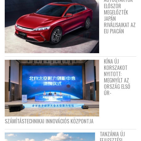
ELŐSZÖR
MEGELŐZTÉK
JAPÁN
RIVÁLISAIKAT AZ
EU PIACÁN
KÍNA ÚJ
KORSZAKOT
NYITOTT:
MEGNYÍLT AZ
ORSZÁG ELSŐ
ŰR-
SZÁMÍTÁSTECHNIKAI INNOVÁCIÓS KÖZPONTJA
TANZÁNIA ÚJ
FEJLESZTÉSI