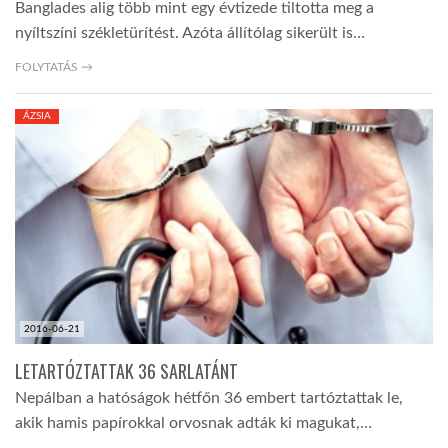
Banglades alig több mint egy évtizede tiltotta meg a
nyíltszíni székletürítést. Azóta állítólag sikerült is…
FOLYTATÁS →
ÁZSIA
2016-06-21
LETARTÓZTATTAK 36 SARLATÁNT
Nepálban a hatóságok hétfőn 36 embert tartóztattak le,
akik hamis papírokkal orvosnak adták ki magukat,…