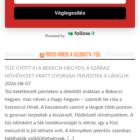
Véglegesítés
Powered by
FRISS HÍREK A GLOBOTV-TŐL
TŰZ ÜTÖTT KI A BEKECSI-HEGYEN, A SZÁRAZ
NÖVÉNYZET MIATT GYORSAN TERJEDTEK A LÁNGOK
2026-08-07
Tűz keletkezett pénteken a délelőtti órákban a Bekecsi-
hegyen, más néven a Nagy-hegyen – számolt be róla a
Szerencsi Hírek. A beszámoló szerint a lángok több ponton
is gyorsan terjedtek a kiszáradt, földközeli növényzetben. A
tűz időnként a fák lombkoronáját is elérte, így a füst
messziről is jól látható volt. A környéken jelentős számban
találhatók szőlőültetvények, […]