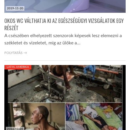
2019-11-20
OKOS WC VÁLTHATJA KI AZ EGÉSZSÉGÜGYI VIZSGÁLATOK EGY
RÉSZÉT
A csészében elhelyezett szenzorok képesek lesz elemezni a
székletet és vizeletet, míg az ülőke a…
FOLYTATÁS →
LATIN-AMERIKA
2016-12-05