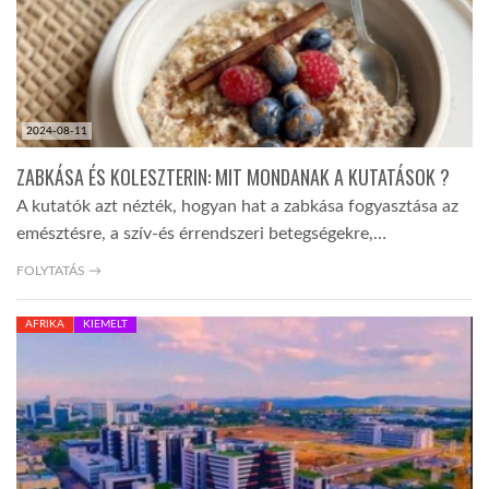
LATIMO.HU
GLOBOBOOK
2024-08-11
ZABKÁSA ÉS KOLESZTERIN: MIT MONDANAK A KUTATÁSOK ?
A kutatók azt nézték, hogyan hat a zabkása fogyasztása az
emésztésre, a szív-és érrendszeri betegségekre,…
FOLYTATÁS →
AFRIKA
KIEMELT