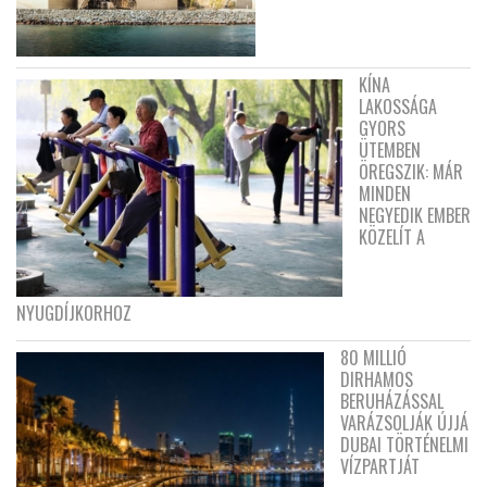
KÍNA
LAKOSSÁGA
GYORS
ÜTEMBEN
ÖREGSZIK: MÁR
MINDEN
NEGYEDIK EMBER
KÖZELÍT A
NYUGDÍJKORHOZ
80 MILLIÓ
DIRHAMOS
BERUHÁZÁSSAL
VARÁZSOLJÁK ÚJJÁ
DUBAI TÖRTÉNELMI
VÍZPARTJÁT