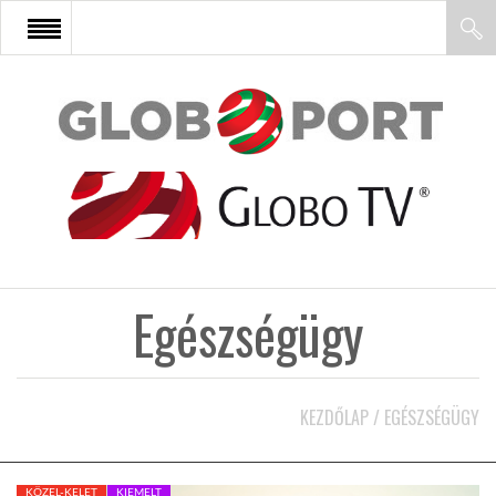
FŐOLDAL
AFRIKA
EURÓPA
Egészségügy
ÁZSIA
ÉSZAK-AMERIKA
KEZDŐLAP
/
EGÉSZSÉGÜGY
LATIN-AMERIKA
KÖZEL-KELET
KIEMELT