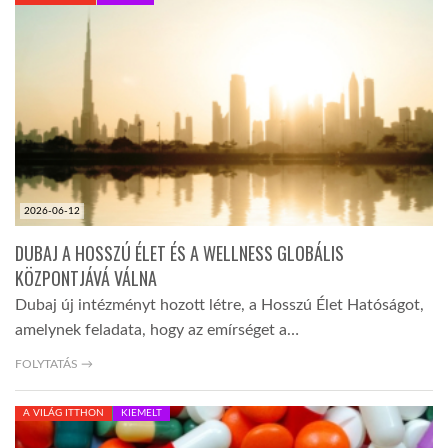
KÖZEL-KELET
AUSZTRÁLIA
A VILÁG ITTHON
2026-06-12
MÉDIA
DUBAJ A HOSSZÚ ÉLET ÉS A WELLNESS GLOBÁLIS
KÖZPONTJÁVÁ VÁLNA
Dubaj új intézményt hozott létre, a Hosszú Élet Hatóságot,
amelynek feladata, hogy az emírséget a…
GLOBOTV BP
FOLYTATÁS →
A VILÁG ITTHON
KIEMELT
HÍR3D