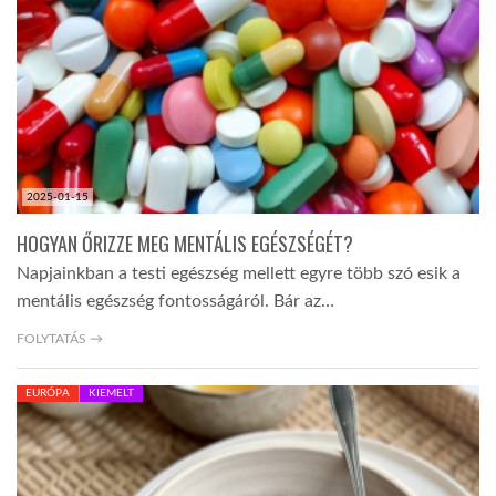
TROPICALMAGAZIN
GLOBOTV
AFRIKA TUDÁSTÁR
2025-01-15
HOGYAN ŐRIZZE MEG MENTÁLIS EGÉSZSÉGÉT?
A NAP SZÉPE
Napjainkban a testi egészség mellett egyre több szó esik a
mentális egészség fontosságáról. Bár az…
LINKTR.EE
FOLYTATÁS →
EURÓPA
KIEMELT
GLOBOZSARU
DOBRAVERO.HU