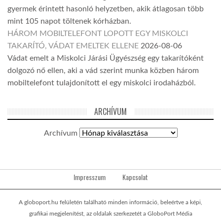
gyermek érintett hasonló helyzetben, akik átlagosan több
mint 105 napot töltenek kórházban.
HÁROM MOBILTELEFONT LOPOTT EGY MISKOLCI
TAKARÍTÓ, VÁDAT EMELTEK ELLENE
2026-08-06
Vádat emelt a Miskolci Járási Ügyészség egy takarítóként
dolgozó nő ellen, aki a vád szerint munka közben három
mobiltelefont tulajdonított el egy miskolci irodaházból.
ARCHÍVUM
Archívum
Impresszum
Kapcsolat
A globoport.hu felületén található minden információ, beleértve a képi,
grafikai megjelenítést, az oldalak szerkezetét a GloboPort Média