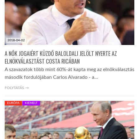
2018-04-02
A NŐK JOGAIÉRT KÜZDŐ BALOLDALI JELÖLT NYERTE AZ
ELNÖKVÁLASZTÁST COSTA RICÁBAN
A szavazatok több mint 60%-át kapta meg az elnökválasztás
második fordulójában Carlos Alvarado - a…
FOLYTATÁS →
EURÓPA
KIEMELT