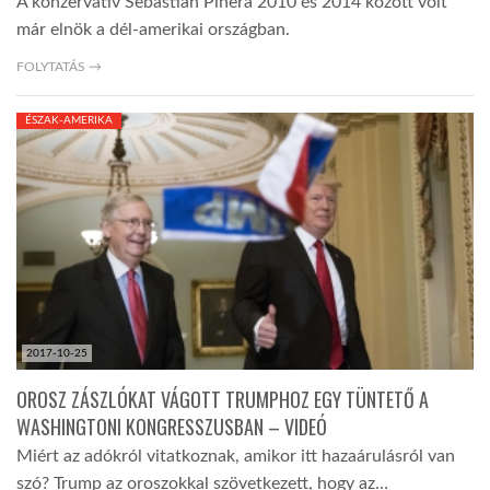
A konzervatív Sebastian Piñera 2010 és 2014 között volt
már elnök a dél-amerikai országban.
FOLYTATÁS →
ÉSZAK-AMERIKA
2017-10-25
OROSZ ZÁSZLÓKAT VÁGOTT TRUMPHOZ EGY TÜNTETŐ A
WASHINGTONI KONGRESSZUSBAN – VIDEÓ
Miért az adókról vitatkoznak, amikor itt hazaárulásról van
szó? Trump az oroszokkal szövetkezett, hogy az…