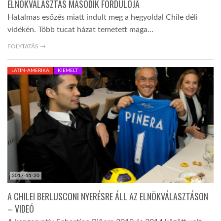
ELNÖKVÁLASZTÁS MÁSODIK FORDULÓJA
Hatalmas esőzés miatt indult meg a hegyoldal Chile déli
vidékén. Több tucat házat temetett maga…
FOLYTATÁS →
LATIN-AMERIKA
KIEMELT
2017-11-20
A CHILEI BERLUSCONI NYERÉSRE ÁLL AZ ELNÖKVÁLASZTÁSON
– VIDEÓ