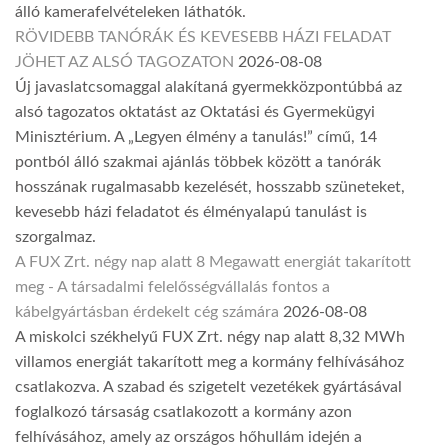
álló kamerafelvételeken láthatók.
RÖVIDEBB TANÓRÁK ÉS KEVESEBB HÁZI FELADAT
JÖHET AZ ALSÓ TAGOZATON
2026-08-08
Új javaslatcsomaggal alakítaná gyermekközpontúbbá az
alsó tagozatos oktatást az Oktatási és Gyermekügyi
Minisztérium. A „Legyen élmény a tanulás!” című, 14
pontból álló szakmai ajánlás többek között a tanórák
hosszának rugalmasabb kezelését, hosszabb szüneteket,
kevesebb házi feladatot és élményalapú tanulást is
szorgalmaz.
A FUX Zrt. négy nap alatt 8 Megawatt energiát takarított
meg - A társadalmi felelősségvállalás fontos a
kábelgyártásban érdekelt cég számára
2026-08-08
A miskolci székhelyű FUX Zrt. négy nap alatt 8,32 MWh
villamos energiát takarított meg a kormány felhívásához
csatlakozva. A szabad és szigetelt vezetékek gyártásával
foglalkozó társaság csatlakozott a kormány azon
felhívásához, amely az országos hőhullám idején a