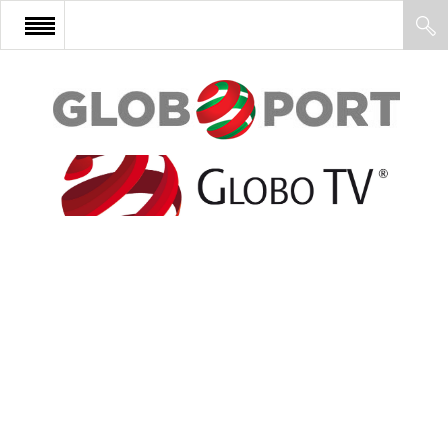
FŐOLDAL
AFRIKA
EURÓPA
ÁZSIA
ÉSZAK-AMERIKA
LATIN-AMERIKA