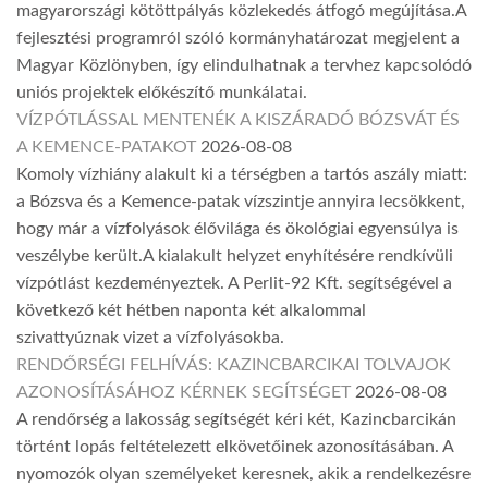
magyarországi kötöttpályás közlekedés átfogó megújítása.A
fejlesztési programról szóló kormányhatározat megjelent a
Magyar Közlönyben, így elindulhatnak a tervhez kapcsolódó
uniós projektek előkészítő munkálatai.
VÍZPÓTLÁSSAL MENTENÉK A KISZÁRADÓ BÓZSVÁT ÉS
A KEMENCE-PATAKOT
2026-08-08
Komoly vízhiány alakult ki a térségben a tartós aszály miatt:
a Bózsva és a Kemence-patak vízszintje annyira lecsökkent,
hogy már a vízfolyások élővilága és ökológiai egyensúlya is
veszélybe került.A kialakult helyzet enyhítésére rendkívüli
vízpótlást kezdeményeztek. A Perlit-92 Kft. segítségével a
következő két hétben naponta két alkalommal
szivattyúznak vizet a vízfolyásokba.
RENDŐRSÉGI FELHÍVÁS: KAZINCBARCIKAI TOLVAJOK
AZONOSÍTÁSÁHOZ KÉRNEK SEGÍTSÉGET
2026-08-08
A rendőrség a lakosság segítségét kéri két, Kazincbarcikán
történt lopás feltételezett elkövetőinek azonosításában. A
nyomozók olyan személyeket keresnek, akik a rendelkezésre