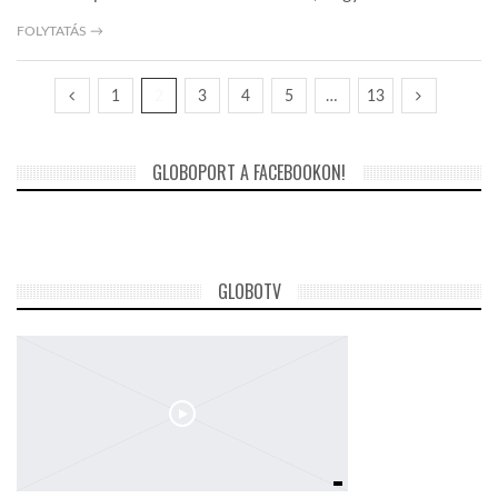
FOLYTATÁS →
1
2
3
4
5
…
13
GLOBOPORT A FACEBOOKON!
GLOBOTV