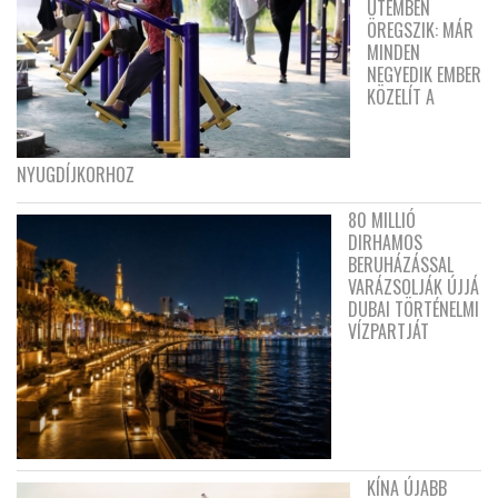
ÜTEMBEN
ÖREGSZIK: MÁR
MINDEN
NEGYEDIK EMBER
KÖZELÍT A
NYUGDÍJKORHOZ
80 MILLIÓ
DIRHAMOS
BERUHÁZÁSSAL
VARÁZSOLJÁK ÚJJÁ
DUBAI TÖRTÉNELMI
VÍZPARTJÁT
KÍNA ÚJABB