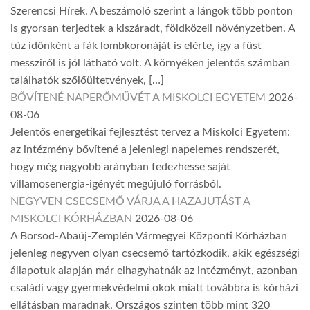
Szerencsi Hírek. A beszámoló szerint a lángok több ponton
is gyorsan terjedtek a kiszáradt, földközeli növényzetben. A
tűz időnként a fák lombkoronáját is elérte, így a füst
messziről is jól látható volt. A környéken jelentős számban
találhatók szőlőültetvények, […]
BŐVÍTENÉ NAPERŐMŰVÉT A MISKOLCI EGYETEM
2026-
08-06
Jelentős energetikai fejlesztést tervez a Miskolci Egyetem:
az intézmény bővítené a jelenlegi napelemes rendszerét,
hogy még nagyobb arányban fedezhesse saját
villamosenergia-igényét megújuló forrásból.
NEGYVEN CSECSEMŐ VÁRJA A HAZAJUTÁST A
MISKOLCI KÓRHÁZBAN
2026-08-06
A Borsod-Abaúj-Zemplén Vármegyei Központi Kórházban
jelenleg negyven olyan csecsemő tartózkodik, akik egészségi
állapotuk alapján már elhagyhatnák az intézményt, azonban
családi vagy gyermekvédelmi okok miatt továbbra is kórházi
ellátásban maradnak. Országos szinten több mint 320