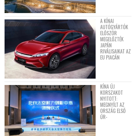
A KÍNAI
AUTÓGYÁRTÓK
ELŐSZÖR
MEGELŐZTÉK
JAPÁN
RIVÁLISAIKAT AZ
EU PIACÁN
KÍNA ÚJ
KORSZAKOT
NYITOTT:
MEGNYÍLT AZ
ORSZÁG ELSŐ
ŰR-