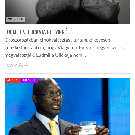
2018-03-18
LUDMILLA ULICKAJA PUTYINRÓL
Oroszországban elnökválasztást tartanak: kevesen
kételkednek abban, hogy Vlagyimir Putyint negyedszer is
megválasztják. Ludmilla Ulickaja nem…
FOLYTATÁS →
AFRIKA
KIEMELT