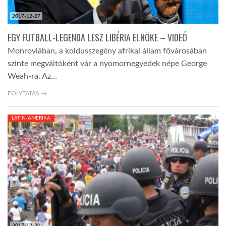
2017-12-27
EGY FUTBALL-LEGENDA LESZ LIBÉRIA ELNÖKE – VIDEÓ
Monroviában, a koldusszegény afrikai állam fővárosában
szinte megváltóként vár a nyomornegyedek népe George
Weah-ra. Az…
FOLYTATÁS →
LATIN-AMERIKA
2017-12-20