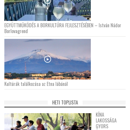
EGYÜTTMŰKÖDÉS A BORKULTÚRA FEJLESZTÉSÉBEN – István Nádor
Borlovagrend
Kultúrák találkozása az Etna lábánál
HETI TOPLISTA
KÍNA
LAKOSSÁGA
GYORS