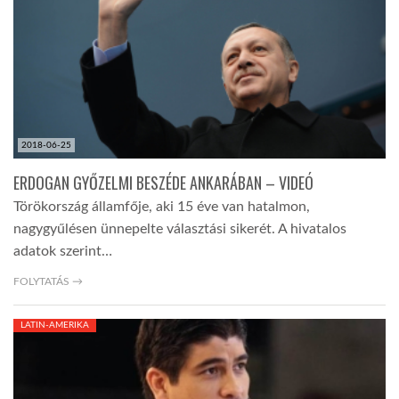
LATIMO.HU
GLOBOBOOK
2018-06-25
ERDOGAN GYŐZELMI BESZÉDE ANKARÁBAN – VIDEÓ
Törökország államfője, aki 15 éve van hatalmon,
nagygyűlésen ünnepelte választási sikerét. A hivatalos
adatok szerint…
FOLYTATÁS →
LATIN-AMERIKA