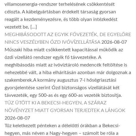
villamosenergia-rendszer terhelésének csökkentését
célozta. A kábelgyártásban érdekelt társaság gyorsan
reagált a kezdeményezésre, és több olyan intézkedést
vezetett be, […]
MEGHIBÁSODOTT AZ EGYIK FŐVEZETÉK, DE EGYELŐRE
NINCS VESZÉLYBEN ÓZD IVÓVÍZELLÁTÁSA
2026-08-07
Műszaki hiba miatt csökkentett kapacitással működik az
ózdi vízellátó rendszer egyik fő távvezetéke. A
meghibásodás miatt az ivóvíztároló medencék feltöltése is
nehezebbé vált, a hiba elhárításán azonban már dolgoznak a
szakemberek.A kormány augusztus 7-i hőségriasztási
gyorsjelentése szerint Ózd biztonságos vízellátását két
távvezeték, egy 500-as és egy 600-as vezeték biztosítja.
TŰZ ÜTÖTT KI A BEKECSI-HEGYEN, A SZÁRAZ
NÖVÉNYZET MIATT GYORSAN TERJEDTEK A LÁNGOK
2026-08-07
Tűz keletkezett pénteken a délelőtti órákban a Bekecsi-
hegyen, más néven a Nagy-hegyen – számolt be róla a