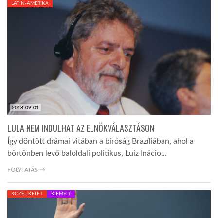
LATIN-AMERIKA
TROPICALMAGAZIN
GLOBOTV
AFRIKA TUDÁSTÁR
2018-09-01
A NAP SZÉPE
LULA NEM INDULHAT AZ ELNÖKVÁLASZTÁSON
Így döntött drámai vitában a bíróság Brazíliában, ahol a
LINKTR.EE
börtönben levő baloldali politikus, Luiz Inácio…
FOLYTATÁS →
GLOBOZSARU
KÖZEL-KELET
KIEMELT
DOBRAVERO.HU