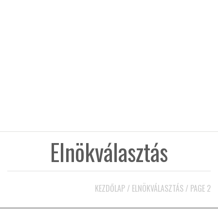
KÖZEL-KELET
AUSZTRÁLIA
A VILÁG ITTHON
MÉDIA
Elnökválasztás
GLOBOTV BP
KEZDŐLAP
/
ELNÖKVÁLASZTÁS
/
PAGE 2
HÍR3D