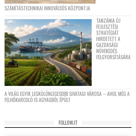
SZÁMÍTÁSTECHNIKAI INNOVÁCIÓS KÖZPONTJA
TANZÁNIA ÚJ
FEJLESZTÉSI
STRATÉGIÁT
HIRDETETT A
GAZDASÁGI
NÖVEKEDÉS
FELGYORSÍTÁSÁRA
A VILÁG EGYIK LEGKÜLÖNLEGESEBB SIVATAGI VÁROSA – AHOL MÉG A
FELHŐKARCOLÓ IS AGYAGBÓL ÉPÜLT
FOLLOW.IT