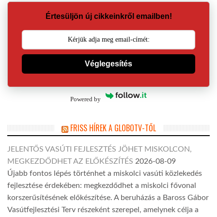
Értesüljön új cikkeinkről emailben!
Véglegesítés
Powered by
FRISS HÍREK A GLOBOTV-TŐL
JELENTŐS VASÚTI FEJLESZTÉS JÖHET MISKOLCON,
MEGKEZDŐDHET AZ ELŐKÉSZÍTÉS
2026-08-09
Újabb fontos lépés történhet a miskolci vasúti közlekedés
fejlesztése érdekében: megkezdődhet a miskolci fővonal
korszerűsítésének előkészítése. A beruházás a Baross Gábor
Vasútfejlesztési Terv részeként szerepel, amelynek célja a