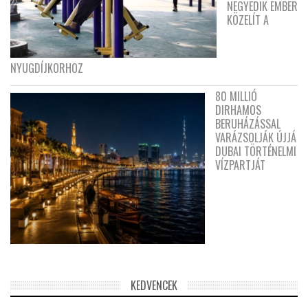
NEGYEDIK EMBER
KÖZELÍT A
NYUGDÍJKORHOZ
80 MILLIÓ
DIRHAMOS
BERUHÁZÁSSAL
VARÁZSOLJÁK ÚJJÁ
DUBAI TÖRTÉNELMI
VÍZPARTJÁT
KEDVENCEK