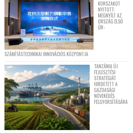
KORSZAKOT
NYITOTT:
MEGNYÍLT AZ
ORSZÁG ELSŐ
ŰR-
SZÁMÍTÁSTECHNIKAI INNOVÁCIÓS KÖZPONTJA
TANZÁNIA ÚJ
FEJLESZTÉSI
STRATÉGIÁT
HIRDETETT A
GAZDASÁGI
NÖVEKEDÉS
FELGYORSÍTÁSÁRA