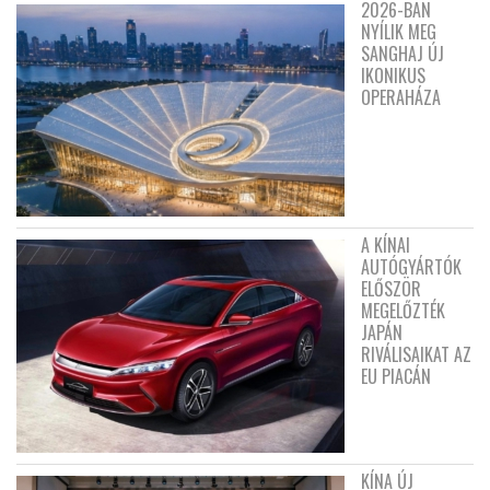
2026-BAN
NYÍLIK MEG
SANGHAJ ÚJ
IKONIKUS
OPERAHÁZA
A KÍNAI
AUTÓGYÁRTÓK
ELŐSZÖR
MEGELŐZTÉK
JAPÁN
RIVÁLISAIKAT AZ
EU PIACÁN
KÍNA ÚJ