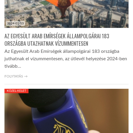
2024-01-13
AZ EGYESÜLT ARAB EMÍRSÉGEK ÁLLAMPOLGÁRAI 183
ORSZÁGBA UTAZHATNAK VÍZUMMENTESEN
Az Egyesült Arab Emírségek állampolgárai 183 országba
juthatnak el vízummentesen, az útlevél helyezése 2024-ben
tivább…
FOLYTATÁS →
KÖZEL-KELET