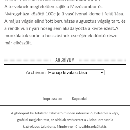
A terveknek megfelelően zajlik a Mezőzombor és
Nyíregyháza közötti 100c jelű vasútvonal kiemelt felújítása.
A május végén elindított beruházás augusztus végéig tart, és
a rendkívüli nyári hőség sem akadályozta a kivitelezést.A
munkálatok során a hosszúsínek cseréjének döntő része
már elkészült.
ARCHÍVUM
Archívum
Impresszum
Kapcsolat
A globoport.hu felületén található minden információ, beleértve a képi,
grafikai megjelenítést, az oldalak szerkezetét a GloboPort Média
kizárólagos tulajdona. Mindennemű továbbszolgáltatás,