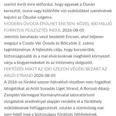
szerint évről évre előfordul, hogy egyesek a Dunán
keresztül, úszva vagy különféle vízi eszközökkel szeretnének
bejutni az Óbudai-szigetre.
MODERN ÓVODA ÉPÜLHET ENCSEN: KÖZEL 400 MILLIÓ
FORINTOS FEJLESZTÉS INDUL
2026-08-05
Jelentős beruházás veszi kezdetét Encsen, ahol teljesen
megújul a Csoda-Vár Óvoda és Bölcsőde 2. számú
tagintézménye. A fejlesztés célja, hogy korszerűbb,
biztonságosabb és a mai elvárásoknak megfelelő környezet
várja a kisgyermekeket és az intézmény dolgozóit.
FERTŐZÉS MIATT AZ IDEI SZEZON VÉGÉIG BEZÁRT AZ
ARLÓI STRAND
2026-08-05
A 2026-os fürdési szezon hátralévő részében nem fogadhat
látogatókat az Arlói Suvadás Liget Strand. A Borsod-Abaúj-
Zemplén Vármegyei Kormányhivatal laboratóriumi
vizsgálatok eredményei alapján rendelte el a fürdőhely
működésének felfüggesztését, miután a vízminőség már
nem felelt meg a biztonságos fürdőzés feltételeinek.