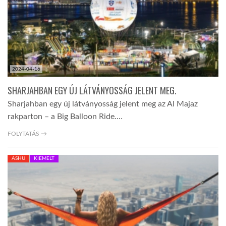
2024-04-16
SHARJAHBAN EGY ÚJ LÁTVÁNYOSSÁG JELENT MEG.
Sharjahban egy új látványosság jelent meg az Al Majaz
rakparton – a Big Balloon Ride.…
FOLYTATÁS →
ASHU
KIEMELT