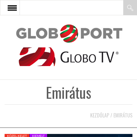
FŐOLDAL
AFRIKA
EURÓPA
Emirátus
ÁZSIA
ÉSZAK-AMERIKA
KEZDŐLAP
/
EMIRÁTUS
LATIN-AMERIKA
KÖZEL-KELET
KIEMELT