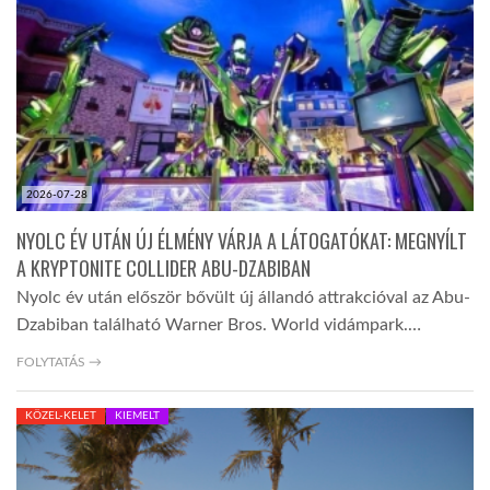
TROPICALMAGAZIN
GLOBOTV
AFRIKA TUDÁSTÁR
2026-07-28
NYOLC ÉV UTÁN ÚJ ÉLMÉNY VÁRJA A LÁTOGATÓKAT: MEGNYÍLT
A NAP SZÉPE
A KRYPTONITE COLLIDER ABU-DZABIBAN
Nyolc év után először bővült új állandó attrakcióval az Abu-
Dzabiban található Warner Bros. World vidámpark.…
LINKTR.EE
FOLYTATÁS →
GLOBOZSARU
KÖZEL-KELET
KIEMELT
DOBRAVERO.HU