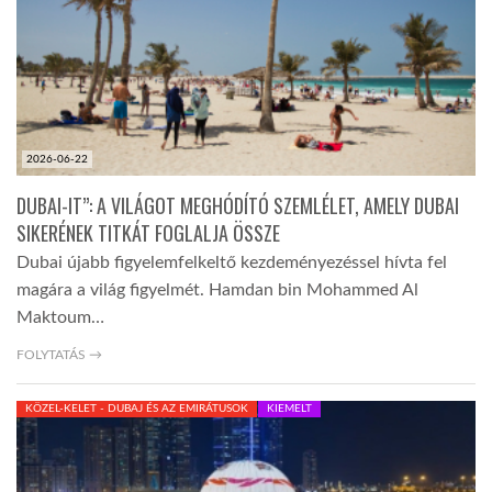
LATIMO.HU
GLOBOBOOK
2026-06-22
DUBAI-IT”: A VILÁGOT MEGHÓDÍTÓ SZEMLÉLET, AMELY DUBAI
SIKERÉNEK TITKÁT FOGLALJA ÖSSZE
Dubai újabb figyelemfelkeltő kezdeményezéssel hívta fel
magára a világ figyelmét. Hamdan bin Mohammed Al
Maktoum…
FOLYTATÁS →
KÖZEL-KELET - DUBAJ ÉS AZ EMIRÁTUSOK
KIEMELT