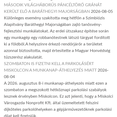
MÁSODIK VILÁGHÁBORÚS PÁNCÉLTÖRŐ GRÁNÁT
KERÜLT ELŐ A BARÁTHEGYI MAJORSÁGBAN
2026-08-05
Különleges esemény szakította meg hétfőn a Szimbiózis
Alapítvány Baráthegyi Majorságában zajló tanösvény-
fejlesztési munkálatokat. Az erdei útszakasz építése során
egy munkagép egy robbanótestnek látszó tárgyat fordított
ki a földből.A helyszínre érkező rendőrjárőr a területet
azonnal biztosította, majd értesítette a Magyar Honvédség
tűzszerész alakulatát.
SZOMBATON IS FIZETNI KELL A PARKOLÁSÉRT
MISKOLCON A MUNKANAP-ÁTHELYEZÉS MIATT
2026-
08-04
A 2026. augusztus 8-i munkanap-áthelyezés miatt ezen a
szombaton a megszokott hétköznapi parkolási szabályok
lesznek érvényben Miskolcon. Ez azt jelenti, hogy a Miskolci
Városgazda Nonprofit Kft. által üzemeltetett felszíni
díjköteles parkolóhelyeken a gépjárművezetőknek parkolási
díjat kell fizetniük.