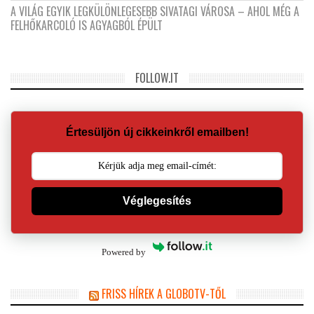
A VILÁG EGYIK LEGKÜLÖNLEGESEBB SIVATAGI VÁROSA – AHOL MÉG A
FELHŐKARCOLÓ IS AGYAGBÓL ÉPÜLT
FOLLOW.IT
Értesüljön új cikkeinkről emailben!
Véglegesítés
Powered by
FRISS HÍREK A GLOBOTV-TŐL