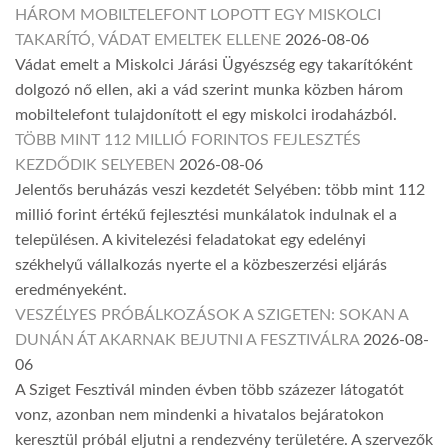
HÁROM MOBILTELEFONT LOPOTT EGY MISKOLCI
TAKARÍTÓ, VÁDAT EMELTEK ELLENE
2026-08-06
Vádat emelt a Miskolci Járási Ügyészség egy takarítóként
dolgozó nő ellen, aki a vád szerint munka közben három
mobiltelefont tulajdonított el egy miskolci irodaházból.
TÖBB MINT 112 MILLIÓ FORINTOS FEJLESZTÉS
KEZDŐDIK SELYEBEN
2026-08-06
Jelentős beruházás veszi kezdetét Selyében: több mint 112
millió forint értékű fejlesztési munkálatok indulnak el a
településen. A kivitelezési feladatokat egy edelényi
székhelyű vállalkozás nyerte el a közbeszerzési eljárás
eredményeként.
VESZÉLYES PRÓBÁLKOZÁSOK A SZIGETEN: SOKAN A
DUNÁN ÁT AKARNAK BEJUTNI A FESZTIVÁLRA
2026-08-
06
A Sziget Fesztivál minden évben több százezer látogatót
vonz, azonban nem mindenki a hivatalos bejáratokon
keresztül próbál eljutni a rendezvény területére. A szervezők