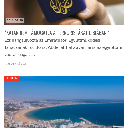
2015-02-19
“KATAR NEM TÁMOGATJA A TERRORISTÁKAT LIBIÁBAN!”
Ezt hangsúlyozta az Emirátusok Együttműködési
Tanácsának főtitkára. Abdellatif al Zayani arra az egyiptomi
vádra reagált,…
FOLYTATÁS →
AFRIKA