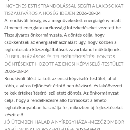
INGYENES ESTI STRANDOLÁSSAL SEGÍTI A LAKOSOKAT
TISZAÚJVÁROS A HŐSÉG IDEJÉN
2026-08-04
A rendkívüli hőség és a megnövekedett energiaigény miatt
átmeneti energiatakarékossági intézkedéseket vezetett be
Tiszaújváros önkormányzata. A döntés célja, hogy
csökkentsék az energiafelhasználást úgy, hogy közben a
legfontosabb közszolgáltatások zavartalanul működjenek.
ÚJ BERUHÁZÁSOK ÉS TELEKÉRTÉKESÍTÉS: FONTOS
DÖNTÉSEKET HOZOTT AZ ENCSI KÉPVISELŐ-TESTÜLET
2026-08-04
Rendkívüli ülést tartott az encsi képviselő-testület, ahol
több, a város fejlődését érintő beruházásról és lakóövezeti
telkek értékesítéséről született döntés. Az önkormányzat
célja, hogy a rendelkezésre álló forrásokat a lehető
leghatékonyabban használja fel, miközben új fejlesztéseket
készít elő.
JÓ ÜTEMBEN HALAD A NYÍREGYHÁZA–MEZŐZOMBOR
VASÚTVONAL KORSZERŰSÍTÉSE
2026-08-04