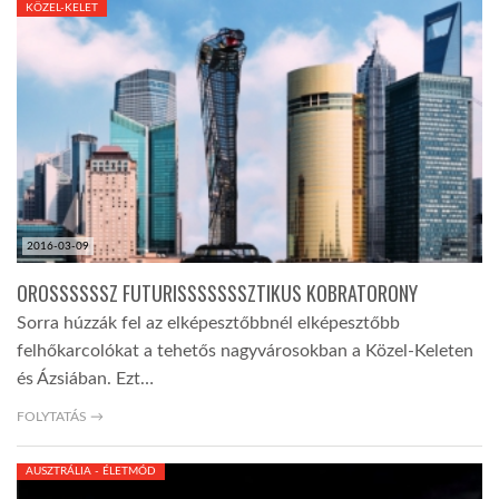
KÖZEL-KELET
TROPICALMAGAZIN
GLOBOTV
AFRIKA TUDÁSTÁR
2016-03-09
A NAP SZÉPE
OROSSSSSSZ FUTURISSSSSSSZTIKUS KOBRATORONY
Sorra húzzák fel az elképesztőbbnél elképesztőbb
LINKTR.EE
felhőkarcolókat a tehetős nagyvárosokban a Közel-Keleten
és Ázsiában. Ezt…
GLOBOZSARU
FOLYTATÁS →
AUSZTRÁLIA - ÉLETMÓD
DOBRAVERO.HU