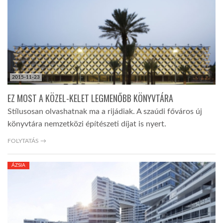
2015-11-23
EZ MOST A KÖZEL-KELET LEGMENŐBB KÖNYVTÁRA
Stílusosan olvashatnak ma a rijádiak. A szaúdi főváros új
könyvtára nemzetközi építészeti díjat is nyert.
FOLYTATÁS →
ÁZSIA