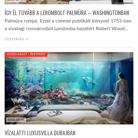
ÍGY ÉL TOVÁBB A LEROMBOLT PALMÜRA – WASHINGTONBAN
Palmüra romjai. Ezzel a címmel publikált könyvet 1753-ban
a sivatagi romvárosból Londonba hazatért Robert Wood…
FOLYTATÁS →
KÖZEL-KELET - ÉLETMÓD
2015-05-31
VÍZALATTI LUXUSVILLA DUBAJBAN