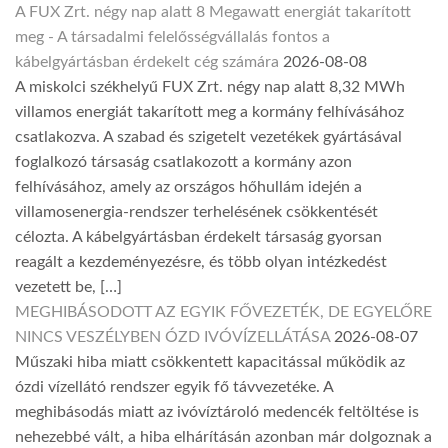
A FUX Zrt. négy nap alatt 8 Megawatt energiát takarított
meg - A társadalmi felelősségvállalás fontos a
kábelgyártásban érdekelt cég számára
2026-08-08
A miskolci székhelyű FUX Zrt. négy nap alatt 8,32 MWh
villamos energiát takarított meg a kormány felhívásához
csatlakozva. A szabad és szigetelt vezetékek gyártásával
foglalkozó társaság csatlakozott a kormány azon
felhívásához, amely az országos hőhullám idején a
villamosenergia-rendszer terhelésének csökkentését
célozta. A kábelgyártásban érdekelt társaság gyorsan
reagált a kezdeményezésre, és több olyan intézkedést
vezetett be, […]
MEGHIBÁSODOTT AZ EGYIK FŐVEZETÉK, DE EGYELŐRE
NINCS VESZÉLYBEN ÓZD IVÓVÍZELLÁTÁSA
2026-08-07
Műszaki hiba miatt csökkentett kapacitással működik az
ózdi vízellátó rendszer egyik fő távvezetéke. A
meghibásodás miatt az ivóvíztároló medencék feltöltése is
nehezebbé vált, a hiba elhárításán azonban már dolgoznak a