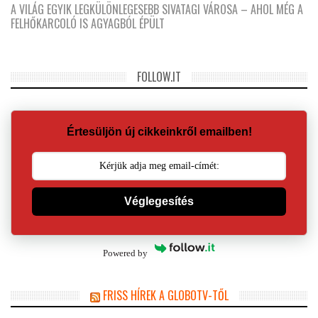
A VILÁG EGYIK LEGKÜLÖNLEGESEBB SIVATAGI VÁROSA – AHOL MÉG A
FELHŐKARCOLÓ IS AGYAGBÓL ÉPÜLT
FOLLOW.IT
Értesüljön új cikkeinkről emailben!
Véglegesítés
Powered by
FRISS HÍREK A GLOBOTV-TŐL