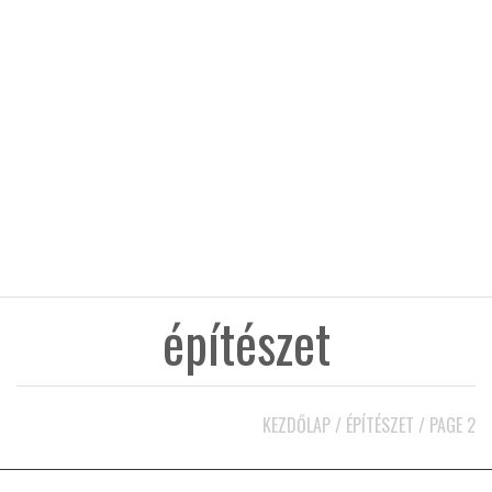
KÖZEL-KELET
AUSZTRÁLIA
A VILÁG ITTHON
MÉDIA
építészet
GLOBOTV BP
KEZDŐLAP
/
ÉPÍTÉSZET
/
PAGE 2
HÍR3D