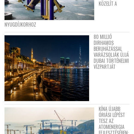
KÖZELÍT A
NYUGDÍJKORHOZ
80 MILLIÓ
DIRHAMOS
BERUHÁZÁSSAL
VARÁZSOLJÁK ÚJJÁ
DUBAI TÖRTÉNELMI
VÍZPARTJÁT
KÍNA ÚJABB
ÓRIÁSI LÉPÉST
TESZ AZ
ATOMENERGIA
FEJLESZTÉSÉBEN: