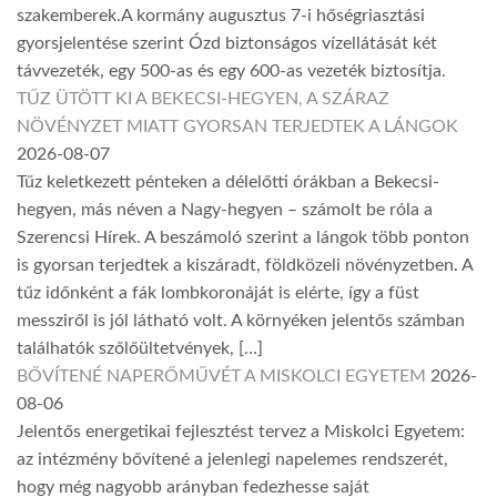
szakemberek.A kormány augusztus 7-i hőségriasztási
gyorsjelentése szerint Ózd biztonságos vízellátását két
távvezeték, egy 500-as és egy 600-as vezeték biztosítja.
TŰZ ÜTÖTT KI A BEKECSI-HEGYEN, A SZÁRAZ
NÖVÉNYZET MIATT GYORSAN TERJEDTEK A LÁNGOK
2026-08-07
Tűz keletkezett pénteken a délelőtti órákban a Bekecsi-
hegyen, más néven a Nagy-hegyen – számolt be róla a
Szerencsi Hírek. A beszámoló szerint a lángok több ponton
is gyorsan terjedtek a kiszáradt, földközeli növényzetben. A
tűz időnként a fák lombkoronáját is elérte, így a füst
messziről is jól látható volt. A környéken jelentős számban
találhatók szőlőültetvények, […]
BŐVÍTENÉ NAPERŐMŰVÉT A MISKOLCI EGYETEM
2026-
08-06
Jelentős energetikai fejlesztést tervez a Miskolci Egyetem:
az intézmény bővítené a jelenlegi napelemes rendszerét,
hogy még nagyobb arányban fedezhesse saját