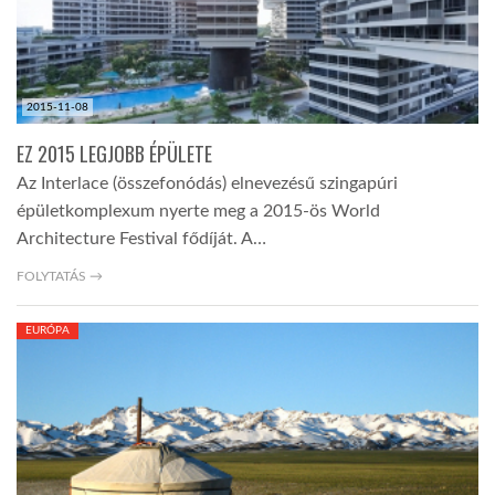
2015-11-08
EZ 2015 LEGJOBB ÉPÜLETE
Az Interlace (összefonódás) elnevezésű szingapúri
épületkomplexum nyerte meg a 2015-ös World
Architecture Festival fődíját. A…
FOLYTATÁS →
EURÓPA