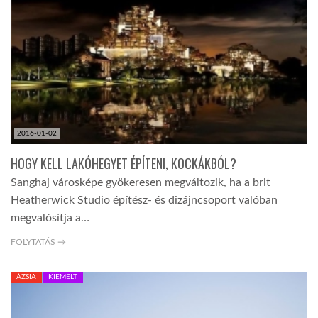
LATIMO.HU
GLOBOBOOK
2016-01-02
HOGY KELL LAKÓHEGYET ÉPÍTENI, KOCKÁKBÓL?
Sanghaj városképe gyökeresen megváltozik, ha a brit
Heatherwick Studio építész- és dizájncsoport valóban
megvalósítja a…
FOLYTATÁS →
ÁZSIA
KIEMELT