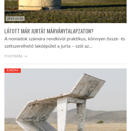
2015-11-05
LÁTOTT MÁR JURTÁT MÁRVÁNYTALAPZATON?
A nomádok számára rendkívül praktikus, könnyen össze- és
szétszerelhető lakóépület a jurta – szól az…
FOLYTATÁS →
EURÓPA