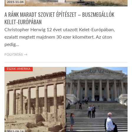
2015-11-04
A RÁNK MARADT SZOVJET ÉPÍTÉSZET – BUSZMEGÁLLÓK
KELET-EURÓPÁBAN
Christopher Herwig 12 évet utazott Kelet-Európában,
ezalatt megtett majdnem 30 ezer kilométert. Az úton
pedig…
FOLYTATÁS →
ÉSZAK-AMERIKA
2015-09-14