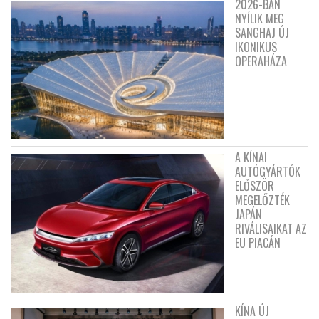
2026-BAN
NYÍLIK MEG
SANGHAJ ÚJ
IKONIKUS
OPERAHÁZA
A KÍNAI
AUTÓGYÁRTÓK
ELŐSZÖR
MEGELŐZTÉK
JAPÁN
RIVÁLISAIKAT AZ
EU PIACÁN
KÍNA ÚJ