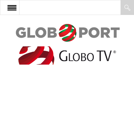
FŐOLDAL
AFRIKA
EURÓPA
ÁZSIA
ÉSZAK-AMERIKA
LATIN-AMERIKA