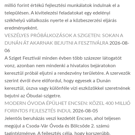
millió forint értékű fejlesztési munkálatok indulnak el a
településen. A kivitelezési feladatokat egy edelényi
székhelyű vállalkozás nyerte el a közbeszerzési eljárás
eredményeként.
VESZÉLYES PRÓBÁLKOZÁSOK A SZIGETEN: SOKAN A
DUNÁN ÁT AKARNAK BEJUTNI A FESZTIVÁLRA
2026-08-
06
A Sziget Fesztivál minden évben több százezer látogatót
vonz, azonban nem mindenki a hivatalos bejáratokon
keresztül próbál eljutni a rendezvény területére. A szervezők
szerint évről évre előfordul, hogy egyesek a Dunán
keresztül, úszva vagy különféle vízi eszközökkel szeretnének
bejutni az Óbudai-szigetre.
MODERN ÓVODA ÉPÜLHET ENCSEN: KÖZEL 400 MILLIÓ
FORINTOS FEJLESZTÉS INDUL
2026-08-05
Jelentős beruházás veszi kezdetét Encsen, ahol teljesen
megújul a Csoda-Vár Óvoda és Bölcsőde 2. számú
tagintézménye. A fejlesztés célja, hogy korszerűbb,