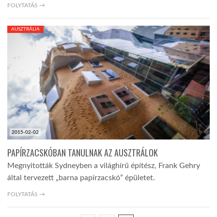
FOLYTATÁS →
AUSZTRÁLIA
2015-02-02
PAPÍRZACSKÓBAN TANULNAK AZ AUSZTRÁLOK
Megnyitották Sydneyben a világhírű építész, Frank Gehry
által tervezett „barna papírzacskó” épületet.
FOLYTATÁS →