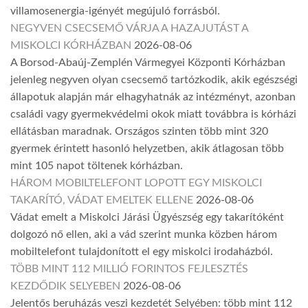
villamosenergia-igényét megújuló forrásból.
NEGYVEN CSECSEMŐ VÁRJA A HAZAJUTÁST A
MISKOLCI KÓRHÁZBAN
2026-08-06
A Borsod-Abaúj-Zemplén Vármegyei Központi Kórházban
jelenleg negyven olyan csecsemő tartózkodik, akik egészségi
állapotuk alapján már elhagyhatnák az intézményt, azonban
családi vagy gyermekvédelmi okok miatt továbbra is kórházi
ellátásban maradnak. Országos szinten több mint 320
gyermek érintett hasonló helyzetben, akik átlagosan több
mint 105 napot töltenek kórházban.
HÁROM MOBILTELEFONT LOPOTT EGY MISKOLCI
TAKARÍTÓ, VÁDAT EMELTEK ELLENE
2026-08-06
Vádat emelt a Miskolci Járási Ügyészség egy takarítóként
dolgozó nő ellen, aki a vád szerint munka közben három
mobiltelefont tulajdonított el egy miskolci irodaházból.
TÖBB MINT 112 MILLIÓ FORINTOS FEJLESZTÉS
KEZDŐDIK SELYEBEN
2026-08-06
Jelentős beruházás veszi kezdetét Selyében: több mint 112