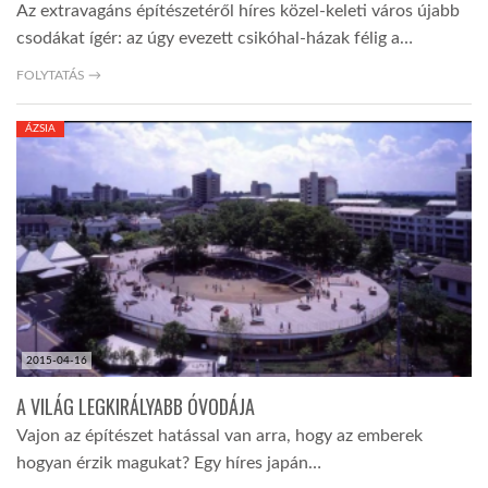
Az extravagáns építészetéről híres közel-keleti város újabb
csodákat ígér: az úgy evezett csikóhal-házak félig a…
FOLYTATÁS →
ÁZSIA
2015-04-16
A VILÁG LEGKIRÁLYABB ÓVODÁJA
Vajon az építészet hatással van arra, hogy az emberek
hogyan érzik magukat? Egy híres japán…