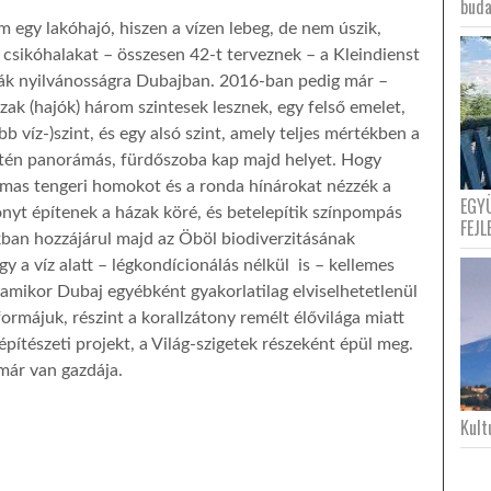
buda
 egy lakóhajó, hiszen a vízen lebeg, de nem úszik,
A csikóhalakat – összesen 42-t terveznek – a Kleindienst
ták nyilvánosságra Dubajban. 2016-ban pedig már –
ázak (hajók) három szintesek lesznek, egy felső emelet,
ább víz-)szint, és egy alsó szint, amely teljes mértékben a
zintén panorámás, fürdőszoba kap majd helyet. Hogy
almas tengeri homokot és a ronda hínárokat nézzék a
EGY
onyt építenek a házak köré, és betelepítik színpompás
FEJL
okban hozzájárul majd az Öböl biodiverzitásának
y a víz alatt – légkondícionálás nélkül is – kellemes
 amikor Dubaj egyébként gyakorlatilag elviselhetetlenül
ormájuk, részint a korallzátony remélt élővilága miatt
pítészeti projekt, a Világ-szigetek részeként épül meg.
már van gazdája.
Kultu