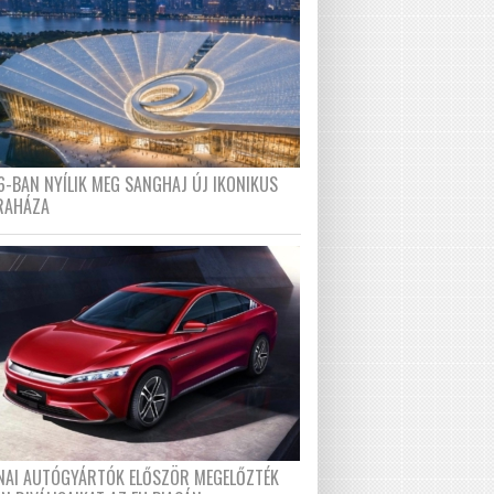
6-BAN NYÍLIK MEG SANGHAJ ÚJ IKONIKUS
RAHÁZA
ÍNAI AUTÓGYÁRTÓK ELŐSZÖR MEGELŐZTÉK