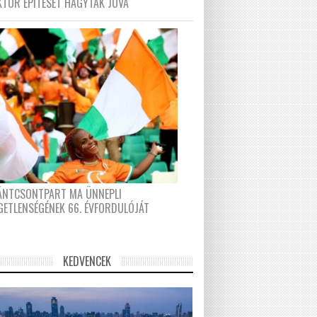
KTOR ÉPÍTÉSÉT HAGYTÁK JÓVÁ
FÁNTCSONTPART MA ÜNNEPLI
GETLENSÉGÉNEK 66. ÉVFORDULÓJÁT
KEDVENCEK