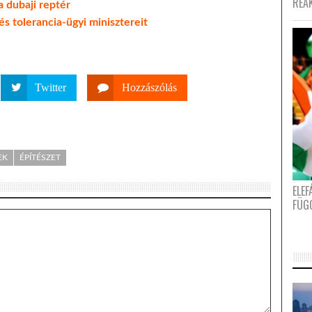
REA
 dubaji reptér
és tolerancia-ügyi minisztereit
Twitter
Hozzászólás
EK
ÉPÍTÉSZET
ELE
FÜG