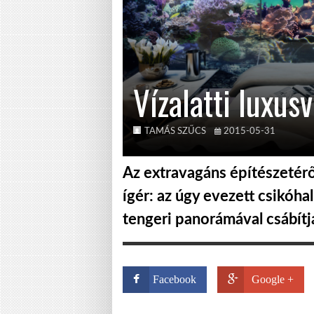
Vízalatti luxus
TAMÁS SZŰCS
2015-05-31
Az extravagáns építészetéről
ígér: az úgy evezett csikóha
tengeri panorámával csábítjá
Facebook
Google +