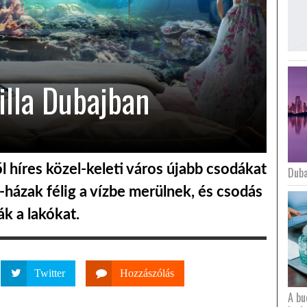
villa Dubajban
 híres közel-keleti város újabb csodákat
Duba
l-házak félig a vízbe merülnek, és csodás
k a lakókat.
Twitter
Hozzászólás
A bu