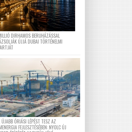
MILLIÓ DIRHAMOS BERUHÁZÁSSAL
ÁZSOLJÁK ÚJJÁ DUBAI TÖRTÉNELMI
PARTJÁT
 ÚJABB ÓRIÁSI LÉPÉST TESZ AZ
MENERGIA FEJLESZTÉSÉBEN: NYOLC ÚJ