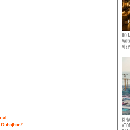
80 
VAR
VÍZ
nél
KÍNA
ATO
t Dubajban?