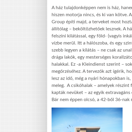
A ház tulajdonképpen nem is ház, hanem
hiszen motorja nincs, és ki van kötve. 
Group építi majd, a terveket most hoz
állítólag – beköltözhetőek lesznek. A h
felszíni kilátással, egy föld- (vagyis ink
vízbe merül. Itt a hálószoba, és egy s
szebb legyen a kilátás – ne csak az un
drága lakók, egy mesterséges korallzát
halakkal. Ez -a Kleindienst szerint – s
megőrzéséhez. A tervezők azt ígérik, hog
lesz az idő, még a nyári hónapokban is,
meleg. A csikóhalak – amelyek részint f
kapták nevüket – az egyik extravagáns é
Bár nem éppen olcsó, a 42-ből 36-nak 