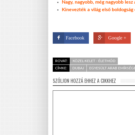
Nagy, nagyobb, még nagyobb lesz a
Kinevezték a világ első boldogság 
Facebook
Google +
ROVAT:
KÖZEL-KELET - ÉLETMÓD
CÍMKE:
DUBAJ
EGYESÜLT ARAB EMÍRSÉG
SZÓLJON HOZZÁ EHHEZ A CIKKHEZ