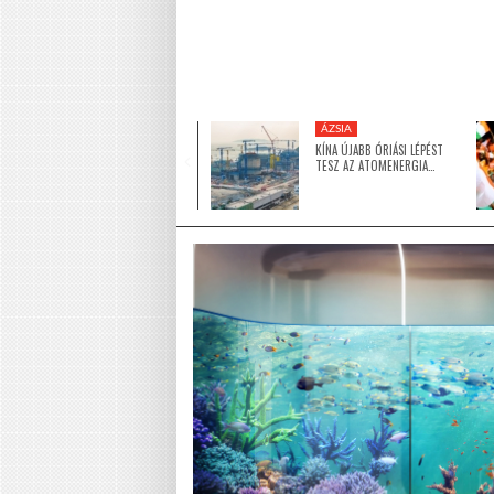
KÖZEL-KELET
ÁZSIA
5 MILLIÓ DOLLÁRRAL
KÍNA ÚJABB ÓRIÁSI LÉPÉST
TÁMOGATJA AZ EGYESÜLT
TESZ AZ ATOMENERGIA…
ARAB…