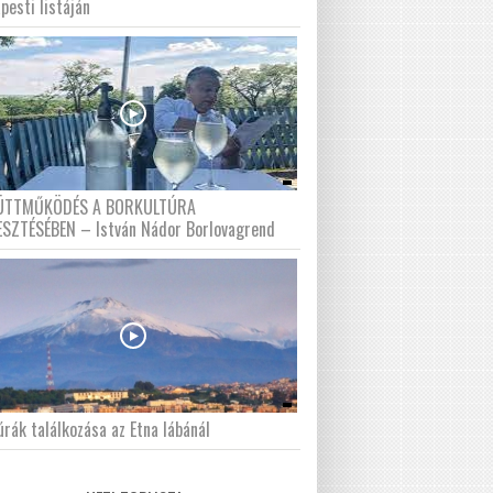
pesti listáján
ÜTTMŰKÖDÉS A BORKULTÚRA
ESZTÉSÉBEN – István Nádor Borlovagrend
́rák találkozása az Etna lábánál