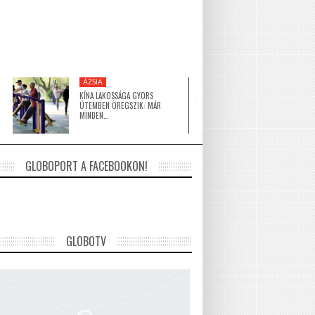
ÁZSIA
KÖZEL-KELET
KÍNA LAKOSSÁGA GYORS
A HAGYOMÁNY ÉS A 
ÜTEMBEN ÖREGSZIK: MÁR
ÉPÍTÉSZET TALÁLKOZ
MINDEN…
GLOBOPORT A FACEBOOKON!
GLOBOTV