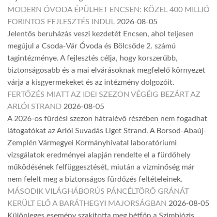
MODERN ÓVODA ÉPÜLHET ENCSEN: KÖZEL 400 MILLIÓ
FORINTOS FEJLESZTÉS INDUL
2026-08-05
Jelentős beruházás veszi kezdetét Encsen, ahol teljesen
megújul a Csoda-Vár Óvoda és Bölcsőde 2. számú
tagintézménye. A fejlesztés célja, hogy korszerűbb,
biztonságosabb és a mai elvárásoknak megfelelő környezet
várja a kisgyermekeket és az intézmény dolgozóit.
FERTŐZÉS MIATT AZ IDEI SZEZON VÉGÉIG BEZÁRT AZ
ARLÓI STRAND
2026-08-05
A 2026-os fürdési szezon hátralévő részében nem fogadhat
látogatókat az Arlói Suvadás Liget Strand. A Borsod-Abaúj-
Zemplén Vármegyei Kormányhivatal laboratóriumi
vizsgálatok eredményei alapján rendelte el a fürdőhely
működésének felfüggesztését, miután a vízminőség már
nem felelt meg a biztonságos fürdőzés feltételeinek.
MÁSODIK VILÁGHÁBORÚS PÁNCÉLTÖRŐ GRÁNÁT
KERÜLT ELŐ A BARÁTHEGYI MAJORSÁGBAN
2026-08-05
Különleges esemény szakította meg hétfőn a Szimbiózis