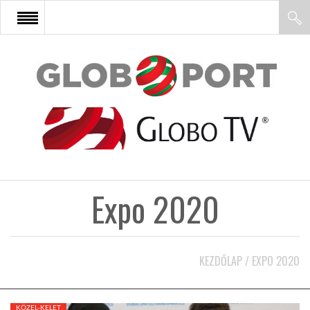
FŐOLDAL
AFRIKA
EURÓPA
Expo 2020
ÁZSIA
ÉSZAK-AMERIKA
KEZDŐLAP
/
EXPO 2020
LATIN-AMERIKA
KÖZEL-KELET