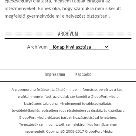
egészségügyi ellátásra, mégsem tudják elhagyni az
intézményeket. Ennek oka, hogy számukra nem sikerült
megfelelő gyermekvédelmi elhelyezést biztosítani.
ARCHÍVUM
Archívum
Impresszum
Kapcsolat
A globoport.hu felületén található minden információ, beleértve a képi,
grafikai megjelenítést, az oldalak szerkezetét a GloboPort Média
kizárólagos tulajdona. Mindennemű továbbszolgáltatás,
továbbértékesítés, egészében vagy részleteiben az újraközlés kizárólag a
GloboPort Média előzetes írásbeli hozzájárulásával lehetséges.
Terjesztésük sem nyomtatott, sem elektronikus formában nem
megengedett. Copyright© 2008-2017 GloboPort Média