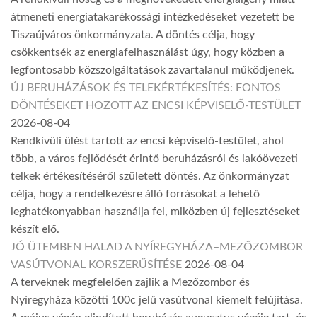
átmeneti energiatakarékossági intézkedéseket vezetett be
Tiszaújváros önkormányzata. A döntés célja, hogy
csökkentsék az energiafelhasználást úgy, hogy közben a
legfontosabb közszolgáltatások zavartalanul működjenek.
ÚJ BERUHÁZÁSOK ÉS TELEKÉRTÉKESÍTÉS: FONTOS
DÖNTÉSEKET HOZOTT AZ ENCSI KÉPVISELŐ-TESTÜLET
2026-08-04
Rendkívüli ülést tartott az encsi képviselő-testület, ahol
több, a város fejlődését érintő beruházásról és lakóövezeti
telkek értékesítéséről született döntés. Az önkormányzat
célja, hogy a rendelkezésre álló forrásokat a lehető
leghatékonyabban használja fel, miközben új fejlesztéseket
készít elő.
JÓ ÜTEMBEN HALAD A NYÍREGYHÁZA–MEZŐZOMBOR
VASÚTVONAL KORSZERŰSÍTÉSE
2026-08-04
A terveknek megfelelően zajlik a Mezőzombor és
Nyíregyháza közötti 100c jelű vasútvonal kiemelt felújítása.