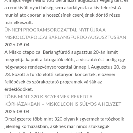
A május végén elindított beruházás augusztus végéig tart, és
a rendkívüli nyári hőség sem akadályozta a kivitelezést.A
munkálatok során a hosszúsínek cseréjének döntő része
már elkészült.
ÜNNEPI PROGRAMSOROZATTAL NYIT ÚJRA A
MISKOLCTAPOLCAI BARLANGFÜRDŐ AUGUSZTUSBAN
2026-08-04
A Miskolctapolcai Barlangfürdő augusztus 20-án ismét
megnyitja kapuit a látogatók előtt, a visszatérést pedig egy
négynapos rendezvénysorozattal ünnepli. Augusztus 20. és
23. között a fürdő előtti sétányon koncertek, élőzenei
fellépések és szórakoztató programok várják az
érdeklődőket.
TÖBB MINT 320 KISGYERMEK REKEDT A
KÓRHÁZAKBAN – MISKOLCON IS SÚLYOS A HELYZET
2026-08-04
Országszerte több mint 320 olyan kisgyermek tartózkodik
jelenleg kórházakban, akiknek már nincs szükségük