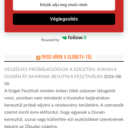
Véglegesítés
Powered by
FRISS HÍREK A GLOBOTV-TŐL
VESZÉLYES PRÓBÁLKOZÁSOK A SZIGETEN: SOKAN A
DUNÁN ÁT AKARNAK BEJUTNI A FESZTIVÁLRA
2026-08-
06
A Sziget Fesztivál minden évben több százezer látogatót
vonz, azonban nem mindenki a hivatalos bejáratokon
keresztül próbál eljutni a rendezvény területére. A szervezők
szerint évről évre előfordul, hogy egyesek a Dunán
keresztül, úszva vagy különféle vízi eszközökkel szeretnének
bejutni az Óbudai-szigetre.