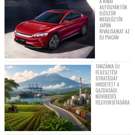
A KÍNAI
AUTÓGYÁRTÓK
ELŐSZÖR
MEGELŐZTÉK
JAPÁN
RIVÁLISAIKAT AZ
EU PIACÁN
TANZÁNIA ÚJ
FEJLESZTÉSI
STRATÉGIÁT
HIRDETETT A
GAZDASÁGI
NÖVEKEDÉS
FELGYORSÍTÁSÁRA