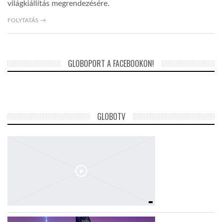
világkiállítás megrendezésére.
FOLYTATÁS →
LATIMO.HU
GLOBOBOOK
GLOBOPORT A FACEBOOKON!
GLOBOTV