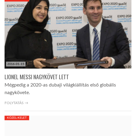
KÖZEL-KELET
AUSZTRÁLIA
A VILÁG ITTHON
2016-01-15
MÉDIA
LIONEL MESSI NAGYKÖVET LETT
Mégpedig a 2020-as dubaji világkiállítás első globális
nagykövete.
FOLYTATÁS →
GLOBOTV BP
KÖZEL-KELET
HÍR3D