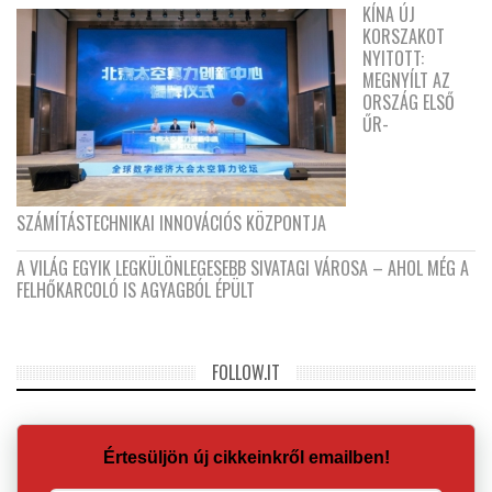
KÍNA ÚJ
KORSZAKOT
NYITOTT:
MEGNYÍLT AZ
ORSZÁG ELSŐ
ŰR-
SZÁMÍTÁSTECHNIKAI INNOVÁCIÓS KÖZPONTJA
A VILÁG EGYIK LEGKÜLÖNLEGESEBB SIVATAGI VÁROSA – AHOL MÉG A
FELHŐKARCOLÓ IS AGYAGBÓL ÉPÜLT
FOLLOW.IT
Értesüljön új cikkeinkről emailben!