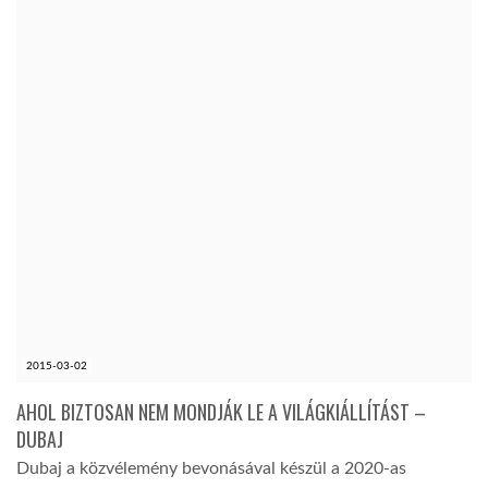
TROPICALMAGAZIN
GLOBOTV
AFRIKA TUDÁSTÁR
A NAP SZÉPE
LINKTR.EE
2015-03-02
GLOBOZSARU
AHOL BIZTOSAN NEM MONDJÁK LE A VILÁGKIÁLLÍTÁST –
DUBAJ
DOBRAVERO.HU
Dubaj a közvélemény bevonásával készül a 2020-as