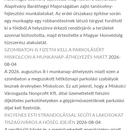
Alapítvány Baráthegyi Majorságában zajló tanösvény-
fejlesztési munkálatokat. Az erdei útszakasz építése során
egy munkagép egy robbanótestnek látszó tárgyat fordított
ki a földből.A helyszínre érkező rendőrjárőr a területet
azonnal biztosította, majd értesítette a Magyar Honvédség
tűzszerész alakulatát.
SZOMBATON IS FIZETNI KELL A PARKOLÁSÉRT
MISKOLCON A MUNKANAP-ÁTHELYEZÉS MIATT
2026-
08-04
A 2026. augusztus 8-i munkanap-áthelyezés miatt ezen a
szombaton a megszokott hétköznapi parkolási szabályok
lesznek érvényben Miskolcon. Ez azt jelenti, hogy a Miskolci
Városgazda Nonprofit Kft. által üzemeltetett felszíni
díjköteles parkolóhelyeken a gépjárművezetőknek parkolási
díjat kell fizetniük.
INGYENES ESTI STRANDOLÁSSAL SEGÍTI A LAKOSOKAT
TISZAÚJVÁROS A HŐSÉG IDEJÉN
2026-08-04
A rendkívüli hőség és a megnövekedett energiaigény miatt