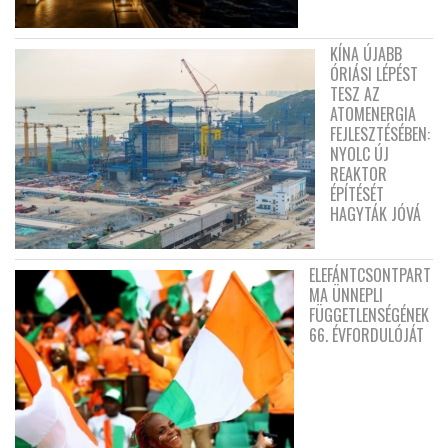
KÍNA ÚJABB
ÓRIÁSI LÉPÉST
TESZ AZ
ATOMENERGIA
FEJLESZTÉSÉBEN:
NYOLC ÚJ
REAKTOR
ÉPÍTÉSÉT
HAGYTÁK JÓVÁ
ELEFÁNTCSONTPART
MA ÜNNEPLI
FÜGGETLENSÉGÉNEK
66. ÉVFORDULÓJÁT