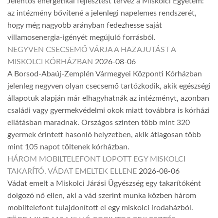
Jelentős energetikai fejlesztést tervez a Miskolci Egyetem:
az intézmény bővítené a jelenlegi napelemes rendszerét,
hogy még nagyobb arányban fedezhesse saját
villamosenergia-igényét megújuló forrásból.
NEGYVEN CSECSEMŐ VÁRJA A HAZAJUTÁST A
MISKOLCI KÓRHÁZBAN
2026-08-06
A Borsod-Abaúj-Zemplén Vármegyei Központi Kórházban
jelenleg negyven olyan csecsemő tartózkodik, akik egészségi
állapotuk alapján már elhagyhatnák az intézményt, azonban
családi vagy gyermekvédelmi okok miatt továbbra is kórházi
ellátásban maradnak. Országos szinten több mint 320
gyermek érintett hasonló helyzetben, akik átlagosan több
mint 105 napot töltenek kórházban.
HÁROM MOBILTELEFONT LOPOTT EGY MISKOLCI
TAKARÍTÓ, VÁDAT EMELTEK ELLENE
2026-08-06
Vádat emelt a Miskolci Járási Ügyészség egy takarítóként
dolgozó nő ellen, aki a vád szerint munka közben három
mobiltelefont tulajdonított el egy miskolci irodaházból.