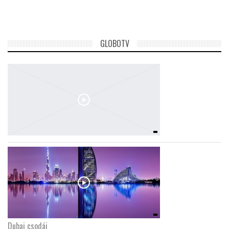
TROPICALMAGAZIN
GLOBOTV
GLOBOTV
AFRIKA TUDÁSTÁR
A NAP SZÉPE
LINKTR.EE
GLOBOZSARU
DOBRAVERO.HU
Dubaj csodái