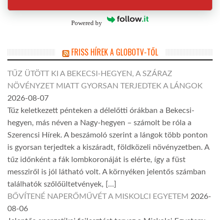
Powered by
FRISS HÍREK A GLOBOTV-TŐL
TŰZ ÜTÖTT KI A BEKECSI-HEGYEN, A SZÁRAZ
NÖVÉNYZET MIATT GYORSAN TERJEDTEK A LÁNGOK
2026-08-07
Tűz keletkezett pénteken a délelőtti órákban a Bekecsi-
hegyen, más néven a Nagy-hegyen – számolt be róla a
Szerencsi Hírek. A beszámoló szerint a lángok több ponton
is gyorsan terjedtek a kiszáradt, földközeli növényzetben. A
tűz időnként a fák lombkoronáját is elérte, így a füst
messziről is jól látható volt. A környéken jelentős számban
találhatók szőlőültetvények, […]
BŐVÍTENÉ NAPERŐMŰVÉT A MISKOLCI EGYETEM
2026-
08-06