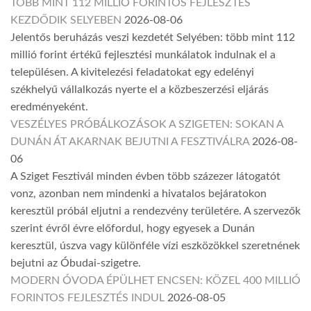
TÖBB MINT 112 MILLIÓ FORINTOS FEJLESZTÉS
KEZDŐDIK SELYEBEN
2026-08-06
Jelentős beruházás veszi kezdetét Selyében: több mint 112
millió forint értékű fejlesztési munkálatok indulnak el a
településen. A kivitelezési feladatokat egy edelényi
székhelyű vállalkozás nyerte el a közbeszerzési eljárás
eredményeként.
VESZÉLYES PRÓBÁLKOZÁSOK A SZIGETEN: SOKAN A
DUNÁN ÁT AKARNAK BEJUTNI A FESZTIVÁLRA
2026-08-
06
A Sziget Fesztivál minden évben több százezer látogatót
vonz, azonban nem mindenki a hivatalos bejáratokon
keresztül próbál eljutni a rendezvény területére. A szervezők
szerint évről évre előfordul, hogy egyesek a Dunán
keresztül, úszva vagy különféle vízi eszközökkel szeretnének
bejutni az Óbudai-szigetre.
MODERN ÓVODA ÉPÜLHET ENCSEN: KÖZEL 400 MILLIÓ
FORINTOS FEJLESZTÉS INDUL
2026-08-05