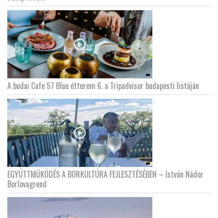
LATIMO.HU
GLOBOBOOK
A budai Cafe 57 Blue étterem 6. a Tripadvisor budapesti listáján
EGYÜTTMŰKÖDÉS A BORKULTÚRA FEJLESZTÉSÉBEN – István Nádor
Borlovagrend