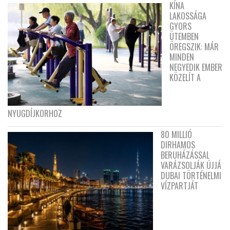
KÍNA
LAKOSSÁGA
GYORS
ÜTEMBEN
ÖREGSZIK: MÁR
MINDEN
NEGYEDIK EMBER
KÖZELÍT A
NYUGDÍJKORHOZ
80 MILLIÓ
DIRHAMOS
BERUHÁZÁSSAL
VARÁZSOLJÁK ÚJJÁ
DUBAI TÖRTÉNELMI
VÍZPARTJÁT