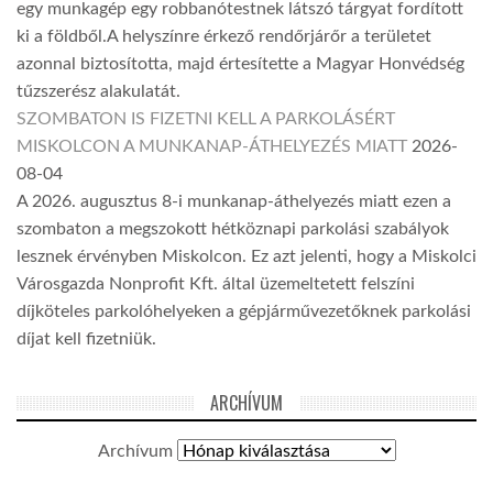
egy munkagép egy robbanótestnek látszó tárgyat fordított
ki a földből.A helyszínre érkező rendőrjárőr a területet
azonnal biztosította, majd értesítette a Magyar Honvédség
tűzszerész alakulatát.
SZOMBATON IS FIZETNI KELL A PARKOLÁSÉRT
MISKOLCON A MUNKANAP-ÁTHELYEZÉS MIATT
2026-
08-04
A 2026. augusztus 8-i munkanap-áthelyezés miatt ezen a
szombaton a megszokott hétköznapi parkolási szabályok
lesznek érvényben Miskolcon. Ez azt jelenti, hogy a Miskolci
Városgazda Nonprofit Kft. által üzemeltetett felszíni
díjköteles parkolóhelyeken a gépjárművezetőknek parkolási
díjat kell fizetniük.
ARCHÍVUM
Archívum