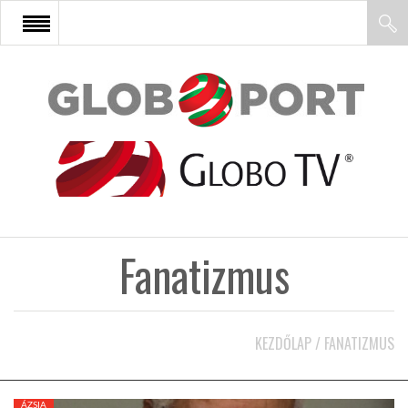
FŐOLDAL
AFRIKA
EURÓPA
Fanatizmus
ÁZSIA
ÉSZAK-AMERIKA
KEZDŐLAP
/
FANATIZMUS
LATIN-AMERIKA
ÁZSIA