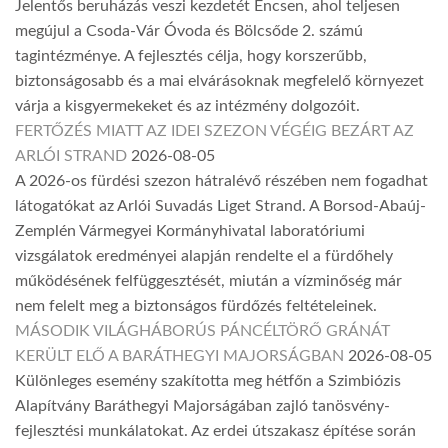
Jelentős beruházás veszi kezdetét Encsen, ahol teljesen
megújul a Csoda-Vár Óvoda és Bölcsőde 2. számú
tagintézménye. A fejlesztés célja, hogy korszerűbb,
biztonságosabb és a mai elvárásoknak megfelelő környezet
várja a kisgyermekeket és az intézmény dolgozóit.
FERTŐZÉS MIATT AZ IDEI SZEZON VÉGÉIG BEZÁRT AZ
ARLÓI STRAND
2026-08-05
A 2026-os fürdési szezon hátralévő részében nem fogadhat
látogatókat az Arlói Suvadás Liget Strand. A Borsod-Abaúj-
Zemplén Vármegyei Kormányhivatal laboratóriumi
vizsgálatok eredményei alapján rendelte el a fürdőhely
működésének felfüggesztését, miután a vízminőség már
nem felelt meg a biztonságos fürdőzés feltételeinek.
MÁSODIK VILÁGHÁBORÚS PÁNCÉLTÖRŐ GRÁNÁT
KERÜLT ELŐ A BARÁTHEGYI MAJORSÁGBAN
2026-08-05
Különleges esemény szakította meg hétfőn a Szimbiózis
Alapítvány Baráthegyi Majorságában zajló tanösvény-
fejlesztési munkálatokat. Az erdei útszakasz építése során