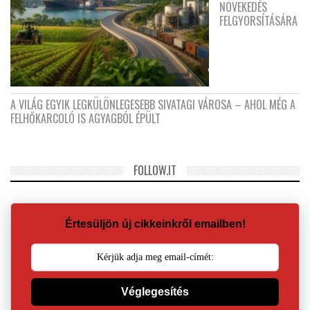
NÖVEKEDÉS
FELGYORSÍTÁSÁRA
A VILÁG EGYIK LEGKÜLÖNLEGESEBB SIVATAGI VÁROSA – AHOL MÉG A
FELHŐKARCOLÓ IS AGYAGBÓL ÉPÜLT
FOLLOW.IT
Értesüljön új cikkeinkről emailben!
Véglegesítés