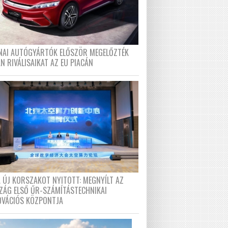
ÍNAI AUTÓGYÁRTÓK ELŐSZÖR MEGELŐZTÉK
N RIVÁLISAIKAT AZ EU PIACÁN
A ÚJ KORSZAKOT NYITOTT: MEGNYÍLT AZ
ZÁG ELSŐ ŰR-SZÁMÍTÁSTECHNIKAI
OVÁCIÓS KÖZPONTJA