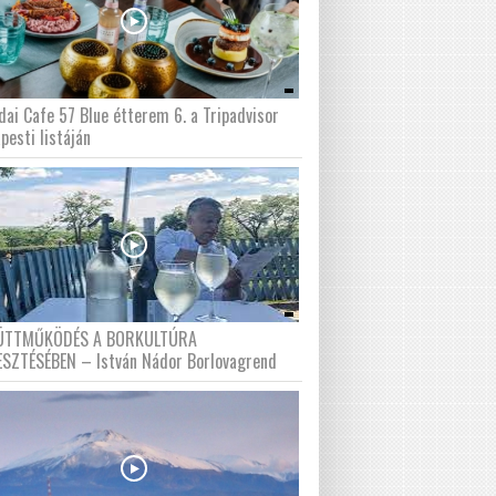
dai Cafe 57 Blue étterem 6. a Tripadvisor
pesti listáján
ÜTTMŰKÖDÉS A BORKULTÚRA
ESZTÉSÉBEN – István Nádor Borlovagrend