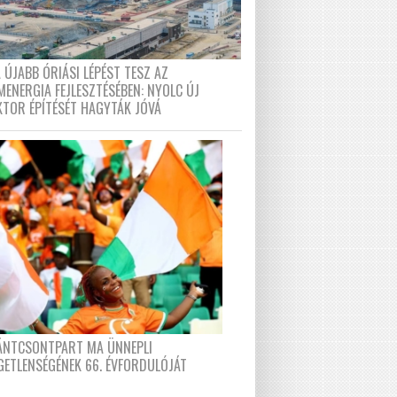
 ÚJABB ÓRIÁSI LÉPÉST TESZ AZ
MENERGIA FEJLESZTÉSÉBEN: NYOLC ÚJ
KTOR ÉPÍTÉSÉT HAGYTÁK JÓVÁ
FÁNTCSONTPART MA ÜNNEPLI
GETLENSÉGÉNEK 66. ÉVFORDULÓJÁT