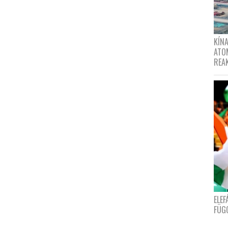
KÍNA
ATO
REA
ELE
FÜG