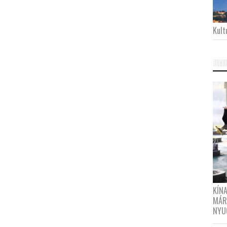
Kultu
KÍN
MÁR
NYU