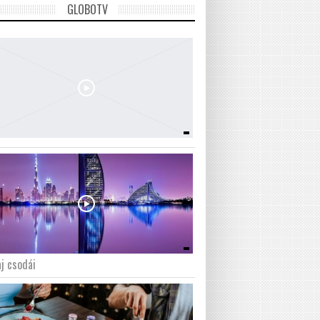
GLOBOTV
j csodái