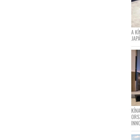
A K
JAPÁ
KÍN
ORS
INN