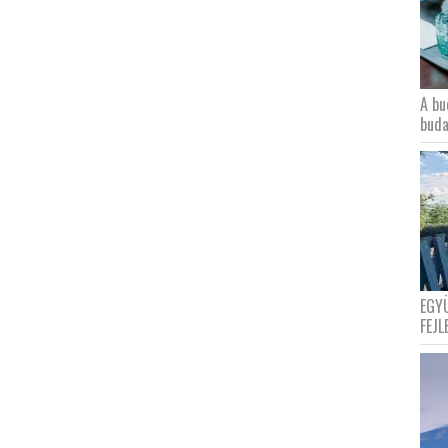
A bu
buda
EGY
FEJL