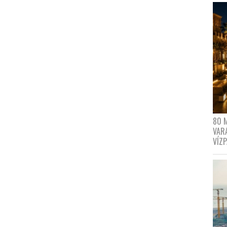
80 
VAR
VÍZ