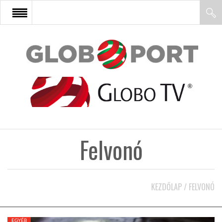
FŐOLDAL
AFRIKA
EURÓPA
Felvonó
ÁZSIA
ÉSZAK-AMERIKA
KEZDŐLAP
/
FELVONÓ
LATIN-AMERIKA
EGYÉB