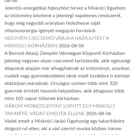
08-06
Jelentős energetikai fejlesztést tervez a Miskolci Egyetem:
az intézmény bővítené a jelenlegi napelemes rendszerét,
hogy még nagyobb arányban fedezhesse saját
villamosenergia-igényét megújuló forrásból.
NEGYVEN CSECSEMŐ VÁRJA A HAZAJUTÁST A
MISKOLCI KÓRHÁZBAN
2026-08-06
A Borsod-Abaúj-Zemplén Vármegyei Központi Kórházban
jelenleg negyven olyan csecsemő tartózkodik, akik egészségi
állapotuk alapján már elhagyhatnák az intézményt, azonban
családi vagy gyermekvédelmi okok miatt továbbra is kórházi
ellátásban maradnak. Országos szinten több mint 320
gyermek érintett hasonló helyzetben, akik átlagosan több
mint 105 napot töltenek kórházban.
HÁROM MOBILTELEFONT LOPOTT EGY MISKOLCI
TAKARÍTÓ, VÁDAT EMELTEK ELLENE
2026-08-06
Vádat emelt a Miskolci Járási Ügyészség egy takarítóként
dolgozó nő ellen, aki a vád szerint munka közben három