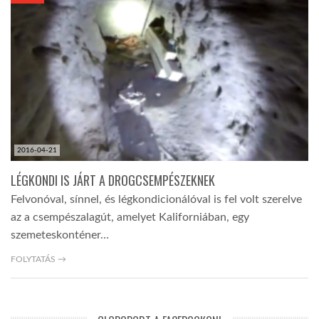
KÖZEL-KELET
AUSZTRÁLIA
A VILÁG ITTHON
2016-04-21
MÉDIA
LÉGKONDI IS JÁRT A DROGCSEMPÉSZEKNEK
Felvonóval, sínnel, és légkondicionálóval is fel volt szerelve
az a csempészalagút, amelyet Kaliforniában, egy
szemeteskonténer…
GLOBOTV BP
FOLYTATÁS →
HÍR3D