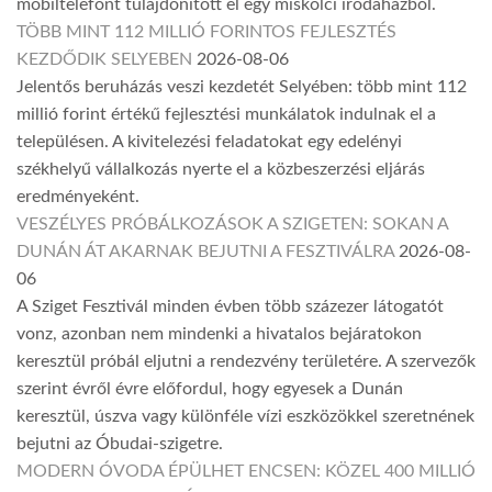
mobiltelefont tulajdonított el egy miskolci irodaházból.
TÖBB MINT 112 MILLIÓ FORINTOS FEJLESZTÉS
KEZDŐDIK SELYEBEN
2026-08-06
Jelentős beruházás veszi kezdetét Selyében: több mint 112
millió forint értékű fejlesztési munkálatok indulnak el a
településen. A kivitelezési feladatokat egy edelényi
székhelyű vállalkozás nyerte el a közbeszerzési eljárás
eredményeként.
VESZÉLYES PRÓBÁLKOZÁSOK A SZIGETEN: SOKAN A
DUNÁN ÁT AKARNAK BEJUTNI A FESZTIVÁLRA
2026-08-
06
A Sziget Fesztivál minden évben több százezer látogatót
vonz, azonban nem mindenki a hivatalos bejáratokon
keresztül próbál eljutni a rendezvény területére. A szervezők
szerint évről évre előfordul, hogy egyesek a Dunán
keresztül, úszva vagy különféle vízi eszközökkel szeretnének
bejutni az Óbudai-szigetre.
MODERN ÓVODA ÉPÜLHET ENCSEN: KÖZEL 400 MILLIÓ