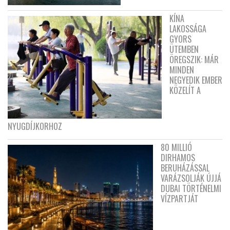
KÍNA
LAKOSSÁGA
GYORS
ÜTEMBEN
ÖREGSZIK: MÁR
MINDEN
NEGYEDIK EMBER
KÖZELÍT A
NYUGDÍJKORHOZ
80 MILLIÓ
DIRHAMOS
BERUHÁZÁSSAL
VARÁZSOLJÁK ÚJJÁ
DUBAI TÖRTÉNELMI
VÍZPARTJÁT