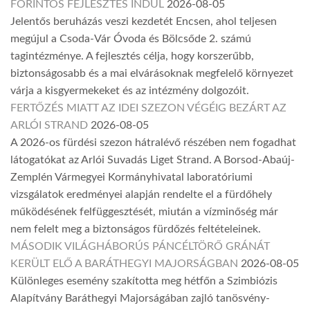
FORINTOS FEJLESZTÉS INDUL
2026-08-05
Jelentős beruházás veszi kezdetét Encsen, ahol teljesen
megújul a Csoda-Vár Óvoda és Bölcsőde 2. számú
tagintézménye. A fejlesztés célja, hogy korszerűbb,
biztonságosabb és a mai elvárásoknak megfelelő környezet
várja a kisgyermekeket és az intézmény dolgozóit.
FERTŐZÉS MIATT AZ IDEI SZEZON VÉGÉIG BEZÁRT AZ
ARLÓI STRAND
2026-08-05
A 2026-os fürdési szezon hátralévő részében nem fogadhat
látogatókat az Arlói Suvadás Liget Strand. A Borsod-Abaúj-
Zemplén Vármegyei Kormányhivatal laboratóriumi
vizsgálatok eredményei alapján rendelte el a fürdőhely
működésének felfüggesztését, miután a vízminőség már
nem felelt meg a biztonságos fürdőzés feltételeinek.
MÁSODIK VILÁGHÁBORÚS PÁNCÉLTÖRŐ GRÁNÁT
KERÜLT ELŐ A BARÁTHEGYI MAJORSÁGBAN
2026-08-05
Különleges esemény szakította meg hétfőn a Szimbiózis
Alapítvány Baráthegyi Majorságában zajló tanösvény-