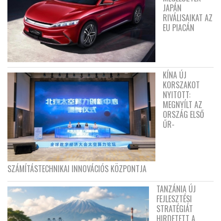
JAPÁN
RIVÁLISAIKAT AZ
EU PIACÁN
KÍNA ÚJ
KORSZAKOT
NYITOTT:
MEGNYÍLT AZ
ORSZÁG ELSŐ
ŰR-
SZÁMÍTÁSTECHNIKAI INNOVÁCIÓS KÖZPONTJA
TANZÁNIA ÚJ
FEJLESZTÉSI
STRATÉGIÁT
HIRDETETT A