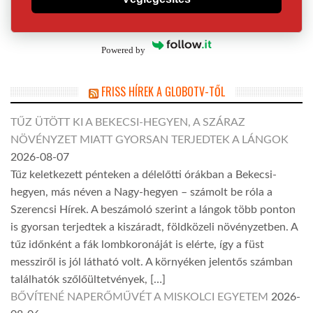
Powered by
FRISS HÍREK A GLOBOTV-TŐL
TŰZ ÜTÖTT KI A BEKECSI-HEGYEN, A SZÁRAZ
NÖVÉNYZET MIATT GYORSAN TERJEDTEK A LÁNGOK
2026-08-07
Tűz keletkezett pénteken a délelőtti órákban a Bekecsi-
hegyen, más néven a Nagy-hegyen – számolt be róla a
Szerencsi Hírek. A beszámoló szerint a lángok több ponton
is gyorsan terjedtek a kiszáradt, földközeli növényzetben. A
tűz időnként a fák lombkoronáját is elérte, így a füst
messziről is jól látható volt. A környéken jelentős számban
találhatók szőlőültetvények, […]
BŐVÍTENÉ NAPERŐMŰVÉT A MISKOLCI EGYETEM
2026-