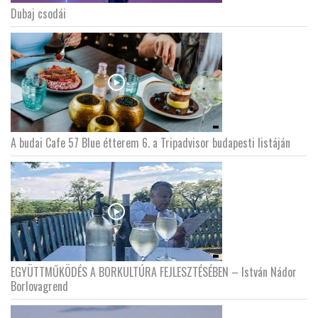
Dubaj csodái
LATIMO.HU
GLOBOBOOK
A budai Cafe 57 Blue étterem 6. a Tripadvisor budapesti listáján
EGYÜTTMŰKÖDÉS A BORKULTÚRA FEJLESZTÉSÉBEN – István Nádor
Borlovagrend