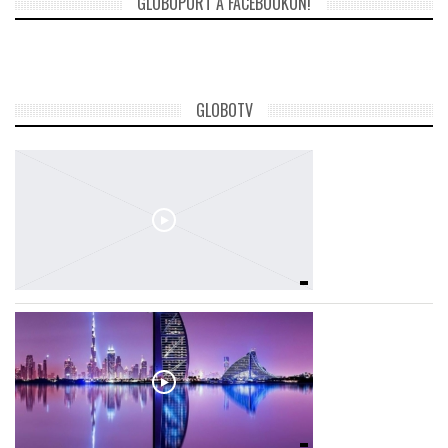
GLOBOPORT A FACEBOOKON!
TROPICALMAGAZIN
GLOBOTV
GLOBOTV
AFRIKA TUDÁSTÁR
A NAP SZÉPE
LINKTR.EE
GLOBOZSARU
DOBRAVERO.HU