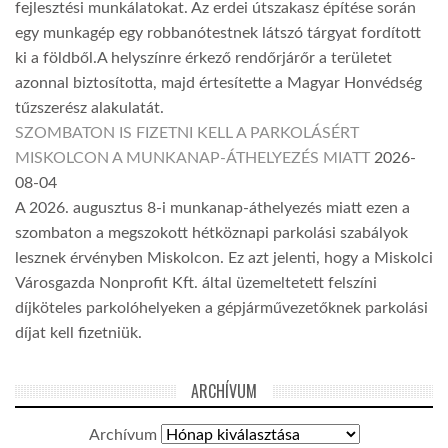
fejlesztési munkálatokat. Az erdei útszakasz építése során
egy munkagép egy robbanótestnek látszó tárgyat fordított
ki a földből.A helyszínre érkező rendőrjárőr a területet
azonnal biztosította, majd értesítette a Magyar Honvédség
tűzszerész alakulatát.
SZOMBATON IS FIZETNI KELL A PARKOLÁSÉRT
MISKOLCON A MUNKANAP-ÁTHELYEZÉS MIATT
2026-
08-04
A 2026. augusztus 8-i munkanap-áthelyezés miatt ezen a
szombaton a megszokott hétköznapi parkolási szabályok
lesznek érvényben Miskolcon. Ez azt jelenti, hogy a Miskolci
Városgazda Nonprofit Kft. által üzemeltetett felszíni
díjköteles parkolóhelyeken a gépjárművezetőknek parkolási
díjat kell fizetniük.
ARCHÍVUM
Archívum