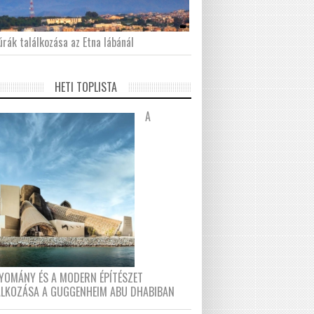
́rák találkozása az Etna lábánál
HETI TOPLISTA
A
YOMÁNY ÉS A MODERN ÉPÍTÉSZET
ÁLKOZÁSA A GUGGENHEIM ABU DHABIBAN