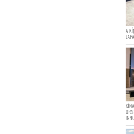
A K
JAPÁ
KÍN
ORS
INN