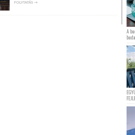
FOLYTATÁS →
A bu
buda
EGY
FEJL