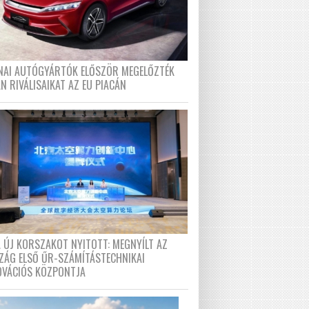
ÍNAI AUTÓGYÁRTÓK ELŐSZÖR MEGELŐZTÉK
N RIVÁLISAIKAT AZ EU PIACÁN
A ÚJ KORSZAKOT NYITOTT: MEGNYÍLT AZ
ZÁG ELSŐ ŰR-SZÁMÍTÁSTECHNIKAI
OVÁCIÓS KÖZPONTJA