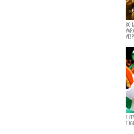
80 
VAR
VÍZ
ELE
FÜG