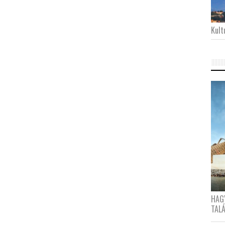
Kultu
HAG
TAL