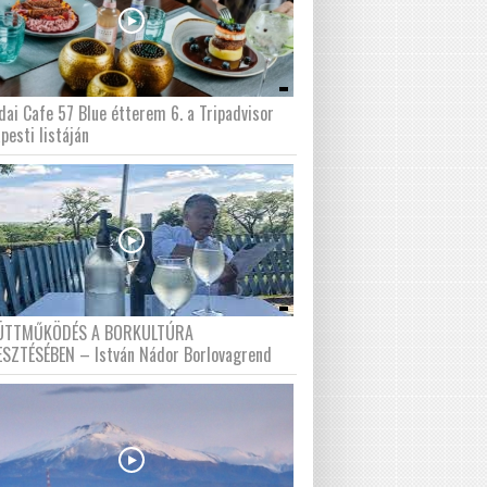
dai Cafe 57 Blue étterem 6. a Tripadvisor
pesti listáján
ÜTTMŰKÖDÉS A BORKULTÚRA
ESZTÉSÉBEN – István Nádor Borlovagrend