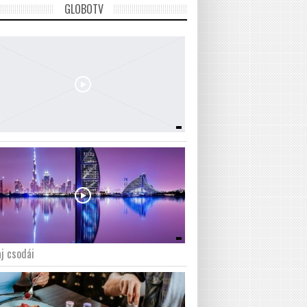
GLOBOTV
j csodái