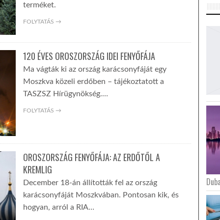
terméket.
FOLYTATÁS →
120 ÉVES OROSZORSZÁG IDEI FENYŐFÁJA
Ma vágták ki az ország karácsonyfáját egy
Moszkva közeli erdőben – tájékoztatott a
TASZSZ Hírügynökség.…
FOLYTATÁS →
OROSZORSZÁG FENYŐFÁJA: AZ ERDŐTŐL A
KREMLIG
Duba
December 18-án állították fel az ország
karácsonyfáját Moszkvában. Pontosan kik, és
hogyan, arról a RIA…