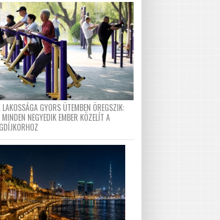
A LAKOSSÁGA GYORS ÜTEMBEN ÖREGSZIK:
 MINDEN NEGYEDIK EMBER KÖZELÍT A
GDÍJKORHOZ