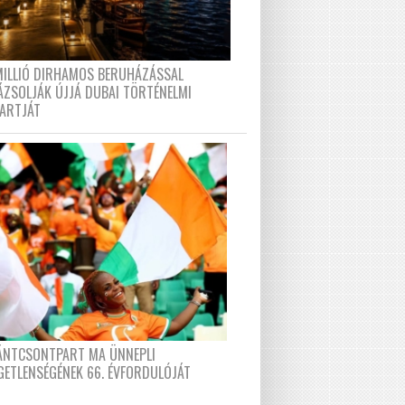
MILLIÓ DIRHAMOS BERUHÁZÁSSAL
ÁZSOLJÁK ÚJJÁ DUBAI TÖRTÉNELMI
PARTJÁT
FÁNTCSONTPART MA ÜNNEPLI
GETLENSÉGÉNEK 66. ÉVFORDULÓJÁT