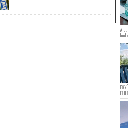
A bu
buda
EGY
FEJL