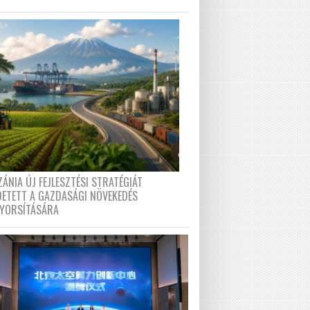
ÁNIA ÚJ FEJLESZTÉSI STRATÉGIÁT
DETETT A GAZDASÁGI NÖVEKEDÉS
GYORSÍTÁSÁRA