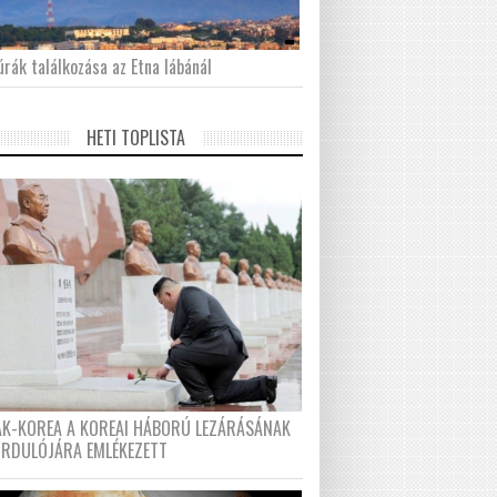
́rák találkozása az Etna lábánál
HETI TOPLISTA
AK-KOREA A KOREAI HÁBORÚ LEZÁRÁSÁNAK
ORDULÓJÁRA EMLÉKEZETT