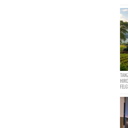
TANZ
HIR
FEL