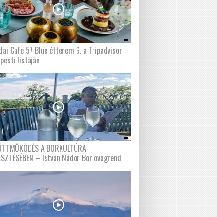
dai Cafe 57 Blue étterem 6. a Tripadvisor
pesti listáján
ÜTTMŰKÖDÉS A BORKULTÚRA
ESZTÉSÉBEN – István Nádor Borlovagrend