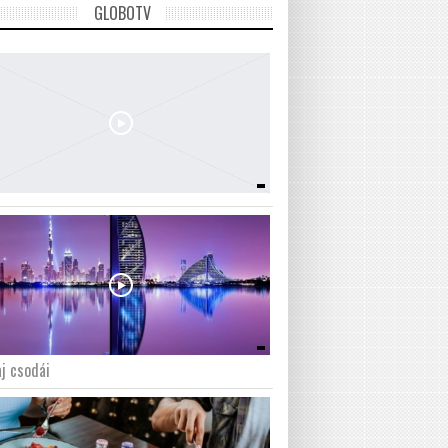
GLOBOTV
j csodái