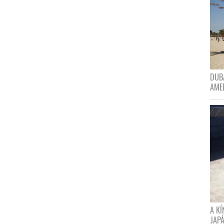
DUBA
AME
A K
JAPÁ