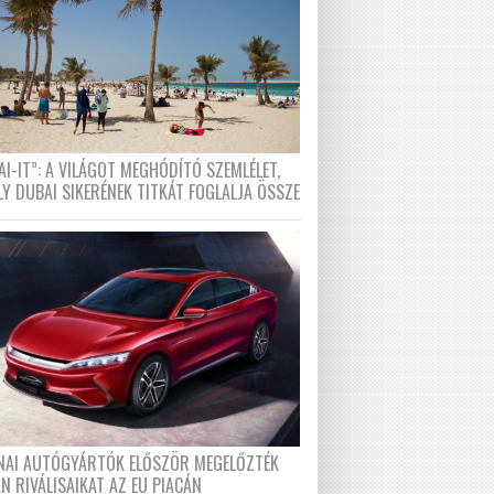
I-IT”: A VILÁGOT MEGHÓDÍTÓ SZEMLÉLET,
LY DUBAI SIKERÉNEK TITKÁT FOGLALJA ÖSSZE
ÍNAI AUTÓGYÁRTÓK ELŐSZÖR MEGELŐZTÉK
N RIVÁLISAIKAT AZ EU PIACÁN