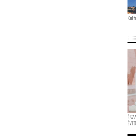
Kultu
ÉSZ
ÉVF