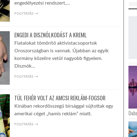
engedélyezési rendszert,…
FOLYTATÁS →
ENGEDI A DISZNÓLKODÁST A KREML
Fiatalokat tömörítő aktivistacsoportok
Oroszországban is vannak. Újabban az egyik
kormány közelire vetül nagyobb figyelem.
Disznók…
FOLYTATÁS →
TÚL FEHÉR VOLT AZ AMCSI REKLÁM-FOGSOR
Kínában rekordösszegű bírsággal sújtottak egy
Duba
amerikai céget „hamis reklám” miatt.
FOLYTATÁS →