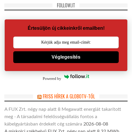
FOLLOW.IT
Értesüljön új cikkeinkről emailben!
Véglegesítés
Powered by
FRISS HÍREK A GLOBOTV-TŐL
A FUX Zrt. négy nap alatt 8 Megawatt energiát takarított
meg - A társadalmi felelősségvállalás fontos a
kábelgyártásban érdekelt cég számára
2026-08-08
A miskolci székhelyű FUX Zrt. négy nap alatt 8,32 MWh