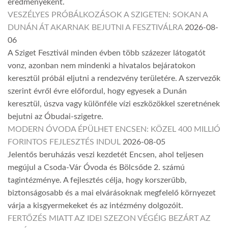
eredményeként.
VESZÉLYES PRÓBÁLKOZÁSOK A SZIGETEN: SOKAN A
DUNÁN ÁT AKARNAK BEJUTNI A FESZTIVÁLRA
2026-08-
06
A Sziget Fesztivál minden évben több százezer látogatót
vonz, azonban nem mindenki a hivatalos bejáratokon
keresztül próbál eljutni a rendezvény területére. A szervezők
szerint évről évre előfordul, hogy egyesek a Dunán
keresztül, úszva vagy különféle vízi eszközökkel szeretnének
bejutni az Óbudai-szigetre.
MODERN ÓVODA ÉPÜLHET ENCSEN: KÖZEL 400 MILLIÓ
FORINTOS FEJLESZTÉS INDUL
2026-08-05
Jelentős beruházás veszi kezdetét Encsen, ahol teljesen
megújul a Csoda-Vár Óvoda és Bölcsőde 2. számú
tagintézménye. A fejlesztés célja, hogy korszerűbb,
biztonságosabb és a mai elvárásoknak megfelelő környezet
várja a kisgyermekeket és az intézmény dolgozóit.
FERTŐZÉS MIATT AZ IDEI SZEZON VÉGÉIG BEZÁRT AZ