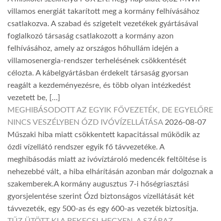
villamos energiát takarított meg a kormány felhívásához
csatlakozva. A szabad és szigetelt vezetékek gyártásával
foglalkozó társaság csatlakozott a kormány azon
felhívásához, amely az országos hőhullám idején a
villamosenergia-rendszer terhelésének csökkentését
célozta. A kábelgyártásban érdekelt társaság gyorsan
reagált a kezdeményezésre, és több olyan intézkedést
vezetett be, […]
MEGHIBÁSODOTT AZ EGYIK FŐVEZETÉK, DE EGYELŐRE
NINCS VESZÉLYBEN ÓZD IVÓVÍZELLÁTÁSA
2026-08-07
Műszaki hiba miatt csökkentett kapacitással működik az
ózdi vízellátó rendszer egyik fő távvezetéke. A
meghibásodás miatt az ivóvíztároló medencék feltöltése is
nehezebbé vált, a hiba elhárításán azonban már dolgoznak a
szakemberek.A kormány augusztus 7-i hőségriasztási
gyorsjelentése szerint Ózd biztonságos vízellátását két
távvezeték, egy 500-as és egy 600-as vezeték biztosítja.
TŰZ ÜTÖTT KI A BEKECSI-HEGYEN, A SZÁRAZ