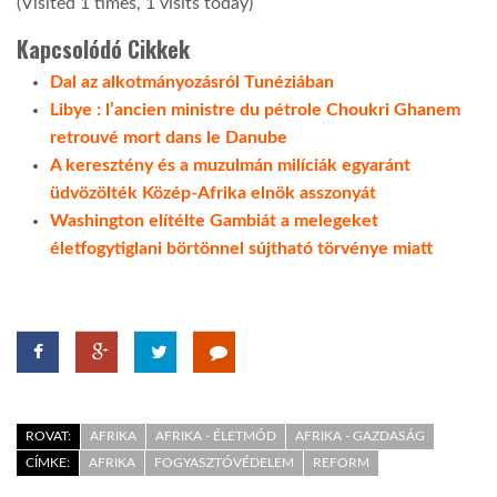
(Visited 1 times, 1 visits today)
Kapcsolódó Cikkek
Dal az alkotmányozásról Tunéziában
Libye : l’ancien ministre du pétrole Choukri Ghanem
retrouvé mort dans le Danube
A keresztény és a muzulmán milíciák egyaránt
üdvözölték Közép-Afrika elnök asszonyát
Washington elítélte Gambiát a melegeket
életfogytiglani börtönnel sújtható törvénye miatt
ROVAT:
AFRIKA
AFRIKA - ÉLETMÓD
AFRIKA - GAZDASÁG
CÍMKE:
AFRIKA
FOGYASZTÓVÉDELEM
REFORM