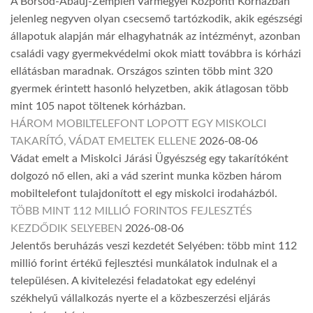
A Borsod-Abaúj-Zemplén Vármegyei Központi Kórházban
jelenleg negyven olyan csecsemő tartózkodik, akik egészségi
állapotuk alapján már elhagyhatnák az intézményt, azonban
családi vagy gyermekvédelmi okok miatt továbbra is kórházi
ellátásban maradnak. Országos szinten több mint 320
gyermek érintett hasonló helyzetben, akik átlagosan több
mint 105 napot töltenek kórházban.
HÁROM MOBILTELEFONT LOPOTT EGY MISKOLCI
TAKARÍTÓ, VÁDAT EMELTEK ELLENE
2026-08-06
Vádat emelt a Miskolci Járási Ügyészség egy takarítóként
dolgozó nő ellen, aki a vád szerint munka közben három
mobiltelefont tulajdonított el egy miskolci irodaházból.
TÖBB MINT 112 MILLIÓ FORINTOS FEJLESZTÉS
KEZDŐDIK SELYEBEN
2026-08-06
Jelentős beruházás veszi kezdetét Selyében: több mint 112
millió forint értékű fejlesztési munkálatok indulnak el a
településen. A kivitelezési feladatokat egy edelényi
székhelyű vállalkozás nyerte el a közbeszerzési eljárás