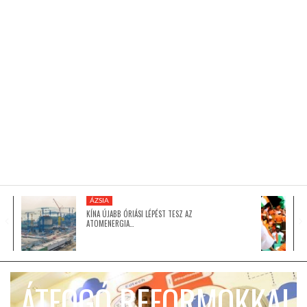
KÖZEL-KELET
AUSZTRÁLIA
A VILÁG ITTHON
MÉDIA
ÁZSIA
KÍNA ÚJABB ÓRIÁSI LÉPÉST TESZ AZ
ATOMENERGIA…
GLOBOTV BP
ÁTFOGÓ REFORMOKKAL
HÍR3D