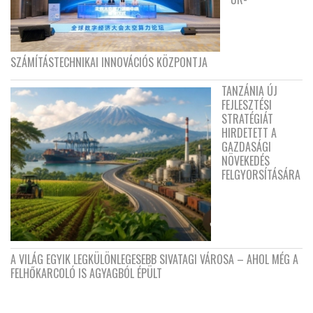
SZÁMÍTÁSTECHNIKAI INNOVÁCIÓS KÖZPONTJA
TANZÁNIA ÚJ
FEJLESZTÉSI
STRATÉGIÁT
HIRDETETT A
GAZDASÁGI
NÖVEKEDÉS
FELGYORSÍTÁSÁRA
A VILÁG EGYIK LEGKÜLÖNLEGESEBB SIVATAGI VÁROSA – AHOL MÉG A
FELHŐKARCOLÓ IS AGYAGBÓL ÉPÜLT