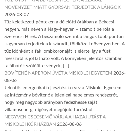
NÖVÉNYZET MIATT GYORSAN TERJEDTEK A LÁNGOK
2026-08-07
Tűz keletkezett pénteken a délelőtti órákban a Bekecsi-
hegyen, más néven a Nagy-hegyen – számolt be róla a
Szerencsi Hírek. A beszámoló szerint a lángok több ponton
is gyorsan terjedtek a kiszáradt, földközeli növényzetben. A
tűz időnként a fák lombkoronáját is elérte, így a füst
messziről is jól látható volt. A környéken jelentős számban
találhatók szőlőültetvények, […]
BŐVÍTENÉ NAPERŐMŰVÉT A MISKOLCI EGYETEM
2026-
08-06
Jelentős energetikai fejlesztést tervez a Miskolci Egyetem:
az intézmény bővítené a jelenlegi napelemes rendszerét,
hogy még nagyobb arányban fedezhesse saját
villamosenergia-igényét megújuló forrásból.
NEGYVEN CSECSEMŐ VÁRJA A HAZAJUTÁST A
MISKOLCI KÓRHÁZBAN
2026-08-06