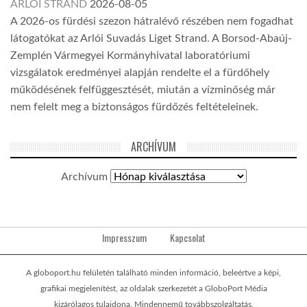
ARLÓI STRAND
2026-08-05
A 2026-os fürdési szezon hátralévő részében nem fogadhat
látogatókat az Arlói Suvadás Liget Strand. A Borsod-Abaúj-
Zemplén Vármegyei Kormányhivatal laboratóriumi
vizsgálatok eredményei alapján rendelte el a fürdőhely
működésének felfüggesztését, miután a vízminőség már
nem felelt meg a biztonságos fürdőzés feltételeinek.
ARCHÍVUM
Archívum
Impresszum
Kapcsolat
A globoport.hu felületén található minden információ, beleértve a képi,
grafikai megjelenítést, az oldalak szerkezetét a GloboPort Média
kizárólagos tulajdona. Mindennemű továbbszolgáltatás,