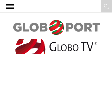
FŐOLDAL
AFRIKA
EURÓPA
ÁZSIA
ÉSZAK-AMERIKA
LATIN-AMERIKA