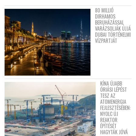
80 MILLIÓ
DIRHAMOS
BERUHÁZÁSSAL
VARÁZSOLJÁK ÚJJÁ
DUBAI TÖRTÉNELMI
VÍZPARTJÁT
KÍNA ÚJABB
ÓRIÁSI LÉPÉST
TESZ AZ
ATOMENERGIA
FEJLESZTÉSÉBEN:
NYOLC ÚJ
REAKTOR
ÉPÍTÉSÉT
HAGYTÁK JÓVÁ