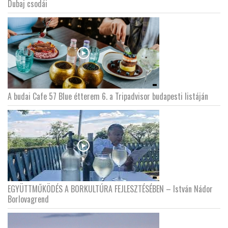
Dubaj csodái
A budai Cafe 57 Blue étterem 6. a Tripadvisor budapesti listáján
EGYÜTTMŰKÖDÉS A BORKULTÚRA FEJLESZTÉSÉBEN – István Nádor
Borlovagrend