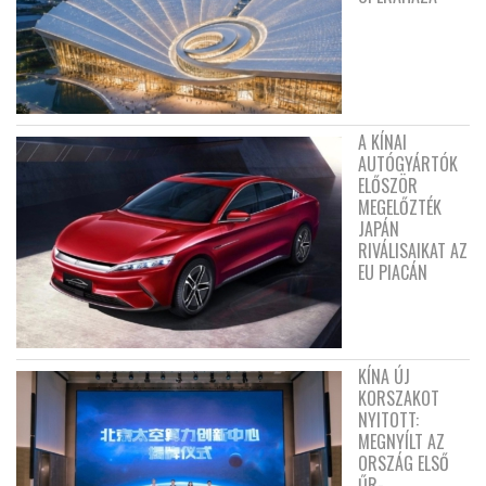
A KÍNAI
AUTÓGYÁRTÓK
ELŐSZÖR
MEGELŐZTÉK
JAPÁN
RIVÁLISAIKAT AZ
EU PIACÁN
KÍNA ÚJ
KORSZAKOT
NYITOTT:
MEGNYÍLT AZ
ORSZÁG ELSŐ
ŰR-